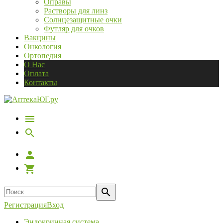
Оправы
Растворы для линз
Солнцезащитные очки
Футляр для очков
Вакцины
Онкология
Ортопедия
О Нас
Оплата
Контакты
Регистрация
Вход
Эндокринная система