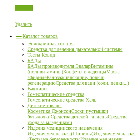
Корзина
Удалить
Каталог товаров
Эндокринная система
Средства для лечения дыхательной системы
Тесты Ковид
БАДы
БАДы производителя Эвалар
Витамины
(поливитамины)
Конфеты и леденцы
Масла
эфирные
Ранозаживляющие, повыш
регенерацию
Средства для ванн (соли, пенки...)
Вакцины
Гомеопатические средства
Гомеопатические средства Хель
Детские товары
Косметика Джонсон
Соски пустышки
бутылочки
Средства детской гигиены
Средства
ухода за младенцами
Изделия медицинского назначения
Изделия мед назнач (Шприцы)
Изделия мед назнач
(Тесты на беременность)
Изделия мед назнач