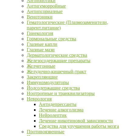
Антибиотики
Антигеморройные
Антипсориазные
Венотоники
Гематологические (Плазмозаменители,
парент.питание)
Гинекология
Гормональные средства
Глазные капли
Глазные мази
Дерматологические средства
Железосодержащие препараты
Желчегонные
Желудочно-кишечный-тракт
Закрепляющие
Иммуномодуляторы
Йодсодержащие средства
Ноотропные и транквилизаторы
Неврология
Антидепрессанты
Лечение алкоголизма
Нейролептик
Лечение никотиновой зависимости
Средства для улучшения работы мозга
Противоязвенные