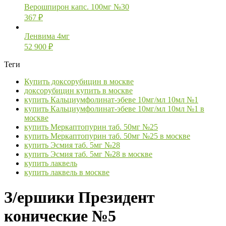
Верошпирон капс. 100мг №30
367
₽
Ленвима 4мг
52 900
₽
Теги
Купить доксорубицин в москве
доксорубицин купить в москве
купить Кальциумфолинат-эбеве 10мг/мл 10мл №1
купить Кальциумфолинат-эбеве 10мг/мл 10мл №1 в
москве
купить Меркаптопурин таб. 50мг №25
купить Меркаптопурин таб. 50мг №25 в москве
купить Эсмия таб. 5мг №28
купить Эсмия таб. 5мг №28 в москве
купить лаквель
купить лаквель в москве
З/ершики Президент
конические №5