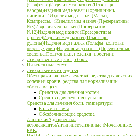
(Салфетки)
Изделия мед назнач (Пластыри
наборы)
Изделия мед назнач (Горчишники,
пипетки...)
Изделия мед назнач (Маски,
Компрессы...)
Изделия мед назнач (Презервативы
№3)
Изделия мед назнач (Презервативы
№12)
Изделия мед назнач (Презервативы
прочие)
Изделия мед назнач (Пластыри
рулоны)
Изделия мед назнач (Гольфы, колготки,
шорты, чулки)
Изделия мед назнач (Перевязочные
средства)
Подгузники, пеленки, простыни
Лекарственные травы, сборы
Питательные смеси
Лекарственные средства
Обеззараживающие средства
Средства для лечения
болезней крови
Средства для нормализации
обмена веществ
Средства для лечения костей
Средства для лечения суставов
Средства для лечения боли, температуры
Боль и спазмы
Обезболивающие средства
Анестезия
Адсорбенты-
детоксиканты
Антигипертензивные (Мочегонные,
БКК,
ИАПФ...)
Антигельминтные
Антигистаминные
Анти