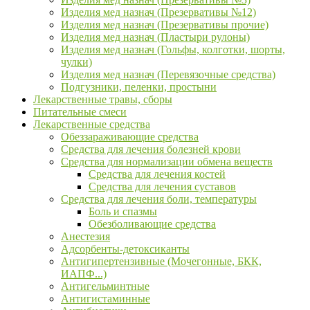
Изделия мед назнач (Презервативы №12)
Изделия мед назнач (Презервативы прочие)
Изделия мед назнач (Пластыри рулоны)
Изделия мед назнач (Гольфы, колготки, шорты,
чулки)
Изделия мед назнач (Перевязочные средства)
Подгузники, пеленки, простыни
Лекарственные травы, сборы
Питательные смеси
Лекарственные средства
Обеззараживающие средства
Средства для лечения болезней крови
Средства для нормализации обмена веществ
Средства для лечения костей
Средства для лечения суставов
Средства для лечения боли, температуры
Боль и спазмы
Обезболивающие средства
Анестезия
Адсорбенты-детоксиканты
Антигипертензивные (Мочегонные, БКК,
ИАПФ...)
Антигельминтные
Антигистаминные