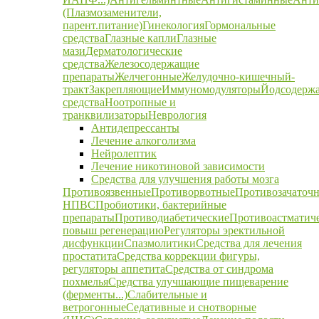
(Плазмозаменители,
парент.питание)
Гинекология
Гормональные
средства
Глазные капли
Глазные
мази
Дерматологические
средства
Железосодержащие
препараты
Желчегонные
Желудочно-кишечный-
тракт
Закрепляющие
Иммуномодуляторы
Йодсодерж
средства
Ноотропные и
транквилизаторы
Неврология
Антидепрессанты
Лечение алкоголизма
Нейролептик
Лечение никотиновой зависимости
Средства для улучшения работы мозга
Противоязвенные
Противорвотные
Противозачаточ
НПВС
Пробиотики, бактерийные
препараты
Противодиабетические
Противоастматич
повыш регенерацию
Регуляторы эректильной
дисфункции
Спазмолитики
Средства для лечения
простатита
Средства коррекции фигуры,
регуляторы аппетита
Средства от синдрома
похмелья
Средства улучшающие пищеварение
(ферменты...)
Слабительные и
ветрогонные
Седативные и снотворные