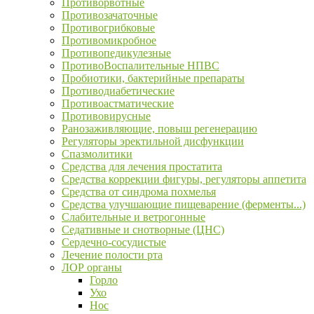
Противорвотные
Противозачаточные
Противогрибковые
Противомикробное
Противопедикулезные
ПротивоВоспалительные НПВС
Пробиотики, бактерийные препараты
Противодиабетические
Противоастматические
Противовирусные
Ранозаживляющие, повыш регенерацию
Регуляторы эректильной дисфункции
Спазмолитики
Средства для лечения простатита
Средства коррекции фигуры, регуляторы аппетита
Средства от синдрома похмелья
Средства улучшающие пищеварение (ферменты...)
Слабительные и ветрогонные
Седативные и снотворные (ЦНС)
Сердечно-сосудистые
Лечение полости рта
ЛОР органы
Горло
Ухо
Нос