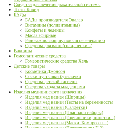
Средства для лечения дыхательной системы
Тесты Ковид
БАДы
БАДы производителя Эвалар
Витамины (поливитамины)
Конфеты и леденцы
Масла эфирные
Ранозаживляющие, повыш регенерацию
Средства для ванн (соли, пенки...)
Вакцины
Гомеопатические средства
Гомеопатические средства Хель
Детские товары
Косметика Джонсон
Соски пустышки бутылочки
Средства детской гигиены
Средства ухода за младенцами
Изделия медицинского назначения
Изделия мед назнач (Шприцы)
Изделия мед назнач (Тесты на беременность)
Изделия мед назнач (Салфетки)
Изделия мед назнач (Пластыри наборы)
Изделия мед назнач (Горчишники, пипетки...)
Изделия мед назнач (Маски, Компрессы...)
Изделия мед назнач (Презервативы №3)