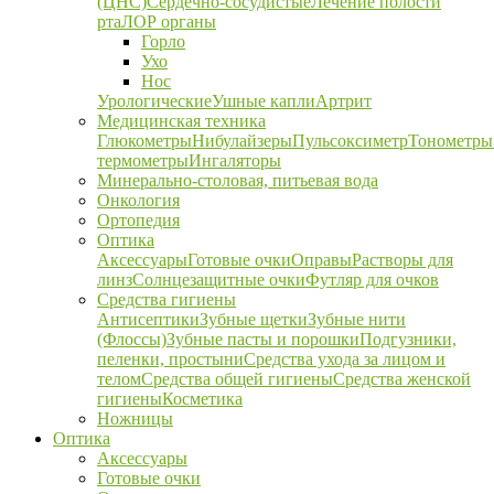
(ЦНС)
Сердечно-сосудистые
Лечение полости
рта
ЛОР органы
Горло
Ухо
Нос
Урологические
Ушные капли
Артрит
Медицинская техника
Глюкометры
Нибулайзеры
Пульсоксиметр
Тонометры
термометры
Ингаляторы
Минерально-столовая, питьевая вода
Онкология
Ортопедия
Оптика
Аксессуары
Готовые очки
Оправы
Растворы для
линз
Солнцезащитные очки
Футляр для очков
Средства гигиены
Антисептики
Зубные щетки
Зубные нити
(Флоссы)
Зубные пасты и порошки
Подгузники,
пеленки, простыни
Средства ухода за лицом и
телом
Средства общей гигиены
Средства женской
гигиены
Косметика
Ножницы
Оптика
Аксессуары
Готовые очки