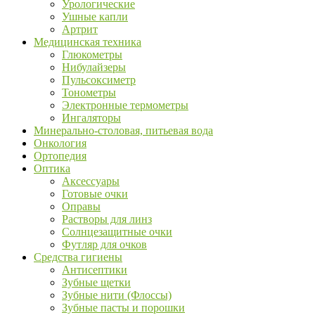
Урологические
Ушные капли
Артрит
Медицинская техника
Глюкометры
Нибулайзеры
Пульсоксиметр
Тонометры
Электронные термометры
Ингаляторы
Минерально-столовая, питьевая вода
Онкология
Ортопедия
Оптика
Аксессуары
Готовые очки
Оправы
Растворы для линз
Солнцезащитные очки
Футляр для очков
Средства гигиены
Антисептики
Зубные щетки
Зубные нити (Флоссы)
Зубные пасты и порошки