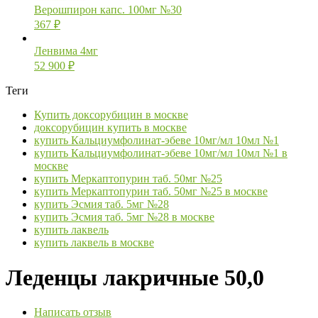
Верошпирон капс. 100мг №30
367
₽
Ленвима 4мг
52 900
₽
Теги
Купить доксорубицин в москве
доксорубицин купить в москве
купить Кальциумфолинат-эбеве 10мг/мл 10мл №1
купить Кальциумфолинат-эбеве 10мг/мл 10мл №1 в
москве
купить Меркаптопурин таб. 50мг №25
купить Меркаптопурин таб. 50мг №25 в москве
купить Эсмия таб. 5мг №28
купить Эсмия таб. 5мг №28 в москве
купить лаквель
купить лаквель в москве
Леденцы лакричные 50,0
Написать отзыв