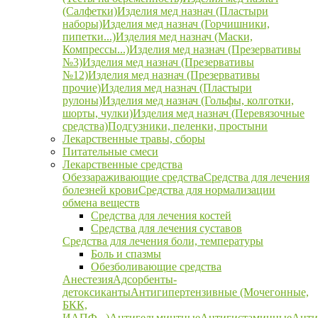
(Салфетки)
Изделия мед назнач (Пластыри
наборы)
Изделия мед назнач (Горчишники,
пипетки...)
Изделия мед назнач (Маски,
Компрессы...)
Изделия мед назнач (Презервативы
№3)
Изделия мед назнач (Презервативы
№12)
Изделия мед назнач (Презервативы
прочие)
Изделия мед назнач (Пластыри
рулоны)
Изделия мед назнач (Гольфы, колготки,
шорты, чулки)
Изделия мед назнач (Перевязочные
средства)
Подгузники, пеленки, простыни
Лекарственные травы, сборы
Питательные смеси
Лекарственные средства
Обеззараживающие средства
Средства для лечения
болезней крови
Средства для нормализации
обмена веществ
Средства для лечения костей
Средства для лечения суставов
Средства для лечения боли, температуры
Боль и спазмы
Обезболивающие средства
Анестезия
Адсорбенты-
детоксиканты
Антигипертензивные (Мочегонные,
БКК,
ИАПФ...)
Антигельминтные
Антигистаминные
Анти