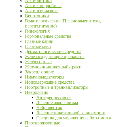
Антибиотики
Антигеморройные
Антипсориазные
Венотоники
Гематологические (Плазмозаменители,
парент.питание)
Гинекология
Гормональные средства
Глазные капли
Глазные мази
Дерматологические средства
Железосодержащие препараты
Желчегонные
Желудочно-кишечный-тракт
Закрепляющие
Иммуномодуляторы
Йодсодержащие средства
Ноотропные и транквилизаторы
Неврология
Антидепрессанты
Лечение алкоголизма
Нейролептик
Лечение никотиновой зависимости
Средства для улучшения работы мозга
Противоязвенные