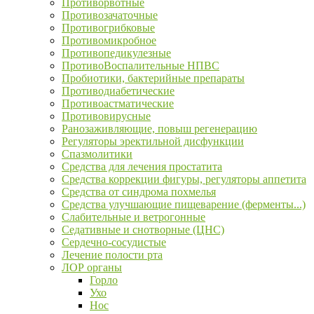
Противорвотные
Противозачаточные
Противогрибковые
Противомикробное
Противопедикулезные
ПротивоВоспалительные НПВС
Пробиотики, бактерийные препараты
Противодиабетические
Противоастматические
Противовирусные
Ранозаживляющие, повыш регенерацию
Регуляторы эректильной дисфункции
Спазмолитики
Средства для лечения простатита
Средства коррекции фигуры, регуляторы аппетита
Средства от синдрома похмелья
Средства улучшающие пищеварение (ферменты...)
Слабительные и ветрогонные
Седативные и снотворные (ЦНС)
Сердечно-сосудистые
Лечение полости рта
ЛОР органы
Горло
Ухо
Нос