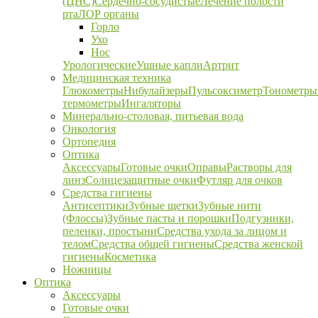
(ЦНС)
Сердечно-сосудистые
Лечение полости
рта
ЛОР органы
Горло
Ухо
Нос
Урологические
Ушные капли
Артрит
Медицинская техника
Глюкометры
Нибулайзеры
Пульсоксиметр
Тонометры
термометры
Ингаляторы
Минерально-столовая, питьевая вода
Онкология
Ортопедия
Оптика
Аксессуары
Готовые очки
Оправы
Растворы для
линз
Солнцезащитные очки
Футляр для очков
Средства гигиены
Антисептики
Зубные щетки
Зубные нити
(Флоссы)
Зубные пасты и порошки
Подгузники,
пеленки, простыни
Средства ухода за лицом и
телом
Средства общей гигиены
Средства женской
гигиены
Косметика
Ножницы
Оптика
Аксессуары
Готовые очки