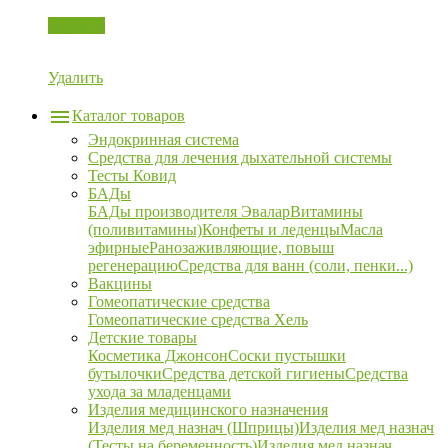
Корзина
Удалить
Каталог товаров
Эндокринная система
Средства для лечения дыхательной системы
Тесты Ковид
БАДы
БАДы производителя Эвалар
Витамины
(поливитамины)
Конфеты и леденцы
Масла
эфирные
Ранозаживляющие, повыш
регенерацию
Средства для ванн (соли, пенки...)
Вакцины
Гомеопатические средства
Гомеопатические средства Хель
Детские товары
Косметика Джонсон
Соски пустышки
бутылочки
Средства детской гигиены
Средства
ухода за младенцами
Изделия медицинского назначения
Изделия мед назнач (Шприцы)
Изделия мед назнач
(Тесты на беременность)
Изделия мед назнач