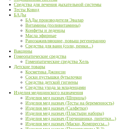
Средства для лечения дыхательной системы
Тесты Ковид
БАДы
БАДы производителя Эвалар
Витамины (поливитамины)
Конфеты и леденцы
Масла эфирные
Ранозаживляющие, повыш регенерацию
Средства для ванн (соли, пенки...)
Вакцины
Гомеопатические средства
Гомеопатические средства Хель
Детские товары
Косметика Джонсон
Соски пустышки бутылочки
Средства детской гигиены
Средства ухода за младенцами
Изделия медицинского назначения
Изделия мед назнач (Шприцы)
Изделия мед назнач (Тесты на беременность)
Изделия мед назнач (Салфетки)
Изделия мед назнач (Пластыри наборы)
Изделия мед назнач (Горчишники, пипетки...)
Изделия мед назнач (Маски, Компрессы...)
Изделия мед назнач (Презервативы №3)