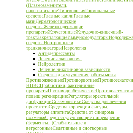
(Плазмозаменители,
парент.питание)
Гинекология
Гормональные
средства
Глазные капли
Глазные
мази
Дерматологические
средства
Железосодержащие
препараты
Желчегонные
Желудочно-кишечный-
тракт
Закрепляющие
Иммуномодуляторы
Йодсодерж
средства
Ноотропные и
транквилизаторы
Неврология
Антидепрессанты
Лечение алкоголизма
Нейролептик
Лечение никотиновой зависимости
Средства для улучшения работы мозга
Противоязвенные
Противорвотные
Противозачаточ
НПВС
Пробиотики, бактерийные
препараты
Противодиабетические
Противоастматич
повыш регенерацию
Регуляторы эректильной
дисфункции
Спазмолитики
Средства для лечения
простатита
Средства коррекции фигуры,
регуляторы аппетита
Средства от синдрома
похмелья
Средства улучшающие пищеварение
(ферменты...)
Слабительные и
ветрогонные
Седативные и снотворные