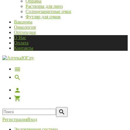
Оправы
Растворы для линз
Солнцезащитные очки
Футляр для очков
Вакцины
Онкология
Ортопедия
О Нас
Оплата
Контакты
Регистрация
Вход
Эндокринная система