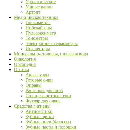
Урологические
Ушные капли
Артрит
Медицинская техника
Глюкометры
Нибулайзеры
Пульсоксиметр
Тонометры
Электронные термометры
Ингаляторы
Минерально-столовая, питьевая вода
Онкология
Ортопедия
Оптика
Аксессуары
Готовые очки
Оправы
Растворы для линз
Солнцезащитные очки
Футляр для очков
Средства гигиены
Антисептики
Зубные щетки
Зубные нити (Флоссы)
Зубные пасты и порошки