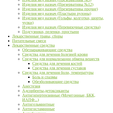
Изделия мед назнач (Презервативы №12)
Изделия мед назнач (Презервативы прочие)
Изделия мед назнач (Пластыри рулоны)
Изделия мед назнач (Гольфы, колготки, шорты,
чулки)
Изделия мед назнач (Перевязочные средства)
Подгузники, пеленки, простыни
Лекарственные травы, сборы
Питательные смеси
Лекарственные средства
Обеззараживающие средства
Средства для лечения болезней крови
Средства для нормализации обмена веществ
Средства для лечения костей
Средства для лечения суставов
Средства для лечения боли, температуры
Боль и спазмы
Обезболивающие средства
Анестезия
Адсорбенты-детоксиканты
Антигипертензивные (Мочегонные, БКК,
ИАПФ...)
Антигельминтные
Антигистаминные