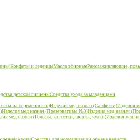
ины)
Конфеты и леденцы
Масла эфирные
Ранозаживляющие, пов
дства детской гигиены
Средства ухода за младенцами
Тесты на беременность)
Изделия мед назнач (Салфетки)
Изделия м
)
Изделия мед назнач (Презервативы №3)
Изделия мед назнач (Пр
лия мед назнач (Гольфы, колготки, шорты, чулки)
Изделия мед на
болезней крови
Средства для нормализации обмена веществ