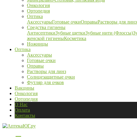
Онкология
Ортопедия
Оптика
Аксессуары
Готовые очки
Оправы
Растворы для линз
Средства гигиены
Антисептики
Зубные щетки
Зубные нити (Флоссы)
З
женской гигиены
Косметика
Ножницы
Оптика
Аксессуары
Готовые очки
Оправы
Растворы для линз
Солнцезащитные очки
Футляр для очков
Вакцины
Онкология
Ортопедия
О Нас
Оплата
Контакты