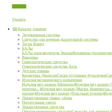
Корзина
Удалить
Каталог товаров
Эндокринная система
Средства для лечения дыхательной системы
Тесты Ковид
БАДы
БАДы производителя Эвалар
Витамины (поливитам
Вакцины
Гомеопатические средства
Гомеопатические средства Хель
Детские товары
Косметика Джонсон
Соски пустышки бутылочки
Сре
Изделия медицинского назначения
Изделия мед назнач (Шприцы)
Изделия мед назнач (
пипетки...)
Изделия мед назнач (Маски, Компрессы...
прочие)
Изделия мед назнач (Пластыри рулоны)
Изде
Лекарственные травы, сборы
Питательные смеси
Лекарственные средства
Обеззараживающие средства
Средства для лечения 