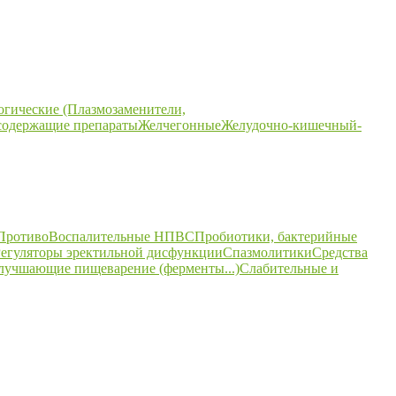
огические (Плазмозаменители,
содержащие препараты
Желчегонные
Желудочно-кишечный-
ПротивоВоспалительные НПВС
Пробиотики, бактерийные
егуляторы эректильной дисфункции
Спазмолитики
Средства
улучшающие пищеварение (ферменты...)
Слабительные и