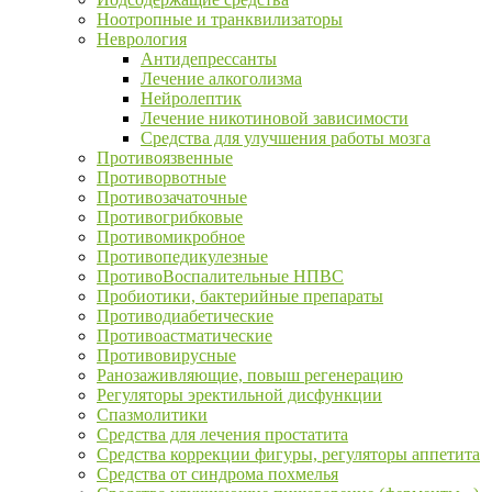
Ноотропные и транквилизаторы
Неврология
Антидепрессанты
Лечение алкоголизма
Нейролептик
Лечение никотиновой зависимости
Средства для улучшения работы мозга
Противоязвенные
Противорвотные
Противозачаточные
Противогрибковые
Противомикробное
Противопедикулезные
ПротивоВоспалительные НПВС
Пробиотики, бактерийные препараты
Противодиабетические
Противоастматические
Противовирусные
Ранозаживляющие, повыш регенерацию
Регуляторы эректильной дисфункции
Спазмолитики
Средства для лечения простатита
Средства коррекции фигуры, регуляторы аппетита
Средства от синдрома похмелья