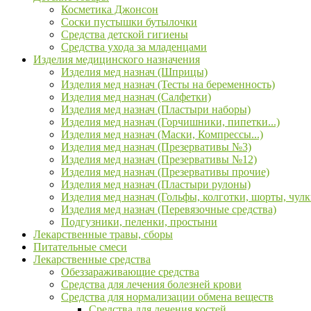
Косметика Джонсон
Соски пустышки бутылочки
Средства детской гигиены
Средства ухода за младенцами
Изделия медицинского назначения
Изделия мед назнач (Шприцы)
Изделия мед назнач (Тесты на беременность)
Изделия мед назнач (Салфетки)
Изделия мед назнач (Пластыри наборы)
Изделия мед назнач (Горчишники, пипетки...)
Изделия мед назнач (Маски, Компрессы...)
Изделия мед назнач (Презервативы №3)
Изделия мед назнач (Презервативы №12)
Изделия мед назнач (Презервативы прочие)
Изделия мед назнач (Пластыри рулоны)
Изделия мед назнач (Гольфы, колготки, шорты, чулк
Изделия мед назнач (Перевязочные средства)
Подгузники, пеленки, простыни
Лекарственные травы, сборы
Питательные смеси
Лекарственные средства
Обеззараживающие средства
Средства для лечения болезней крови
Средства для нормализации обмена веществ
Средства для лечения костей