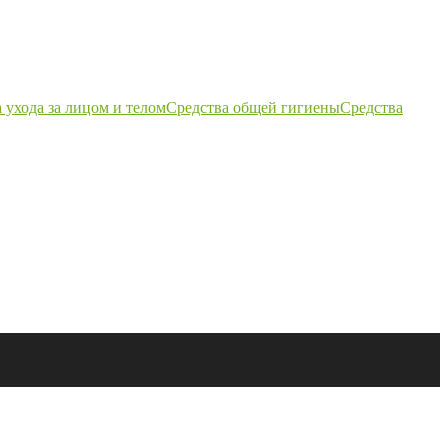
 ухода за лицом и телом
Средства общей гигиены
Средства