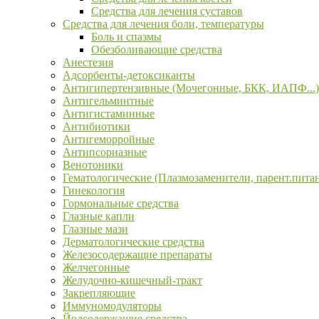
Средства для лечения суставов
Средства для лечения боли, температуры
Боль и спазмы
Обезболивающие средства
Анестезия
Адсорбенты-детоксиканты
Антигипертензивные (Мочегонные, БКК, ИАПФ...)
Антигельминтные
Антигистаминные
Антибиотики
Антигеморройные
Антипсориазные
Венотоники
Гематологические (Плазмозаменители, парент.пита
Гинекология
Гормональные средства
Глазные капли
Глазные мази
Дерматологические средства
Железосодержащие препараты
Желчегонные
Желудочно-кишечный-тракт
Закрепляющие
Иммуномодуляторы
Йодсодержащие средства