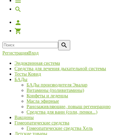
Регистрация
Вход
Эндокринная система
Средства для лечения дыхательной системы
Тесты Ковид
БАДы
БАДы производителя Эвалар
Витамины (поливитамины)
Конфеты и леденцы
Масла эфирные
Ранозаживляющие, повыш регенерацию
Средства для ванн (соли, пенки...)
Вакцины
Гомеопатические средства
Гомеопатические средства Хель
Детские товары