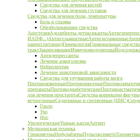
Средства для лечения костей
Средства для лечения суставов
Средства для лечения боли, температуры
Боль и спазмы
Обезболивающие средства
Анестезия
Адсорбенты-детоксиканты
Антигипертен
ИАПФ...)
Антигельминтные
Антигистаминные
Анти
парент.питание)
Гинекология
Гормональные средств
тракт
Закрепляющие
Иммуномодуляторы
Йодсодержа
Антидепрессанты
Лечение алкоголизма
Нейролептик
Лечение никотиновой зависимости
Средства для улучшения работы мозга
Противоязвенные
Противорвотные
Противозачаточ
препараты
Противодиабетические
Противоастматич
для лечения простатита
Средства коррекции фигуры,
ветрогонные
Седативные и снотворные (ЦНС)
Серд
Горло
Ухо
Нос
Урологические
Ушные капли
Артрит
Медицинская техника
Глюкометры
Нибулайзеры
Пульсоксиметр
Тонометры
Минерально-столовая, питьевая вода