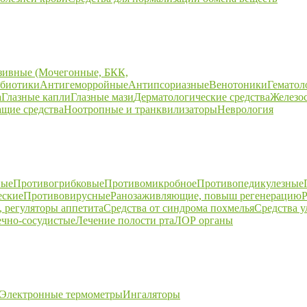
зивные (Мочегонные, БКК,
биотики
Антигеморройные
Антипсориазные
Венотоники
Гематол
а
Глазные капли
Глазные мази
Дерматологические средства
Железо
щие средства
Ноотропные и транквилизаторы
Неврология
ные
Противогрибковые
Противомикробное
Противопедикулезные
еские
Противовирусные
Ранозаживляющие, повыш регенерацию
Р
 регуляторы аппетита
Средства от синдрома похмелья
Средства 
ечно-сосудистые
Лечение полости рта
ЛОР органы
Электронные термометры
Ингаляторы