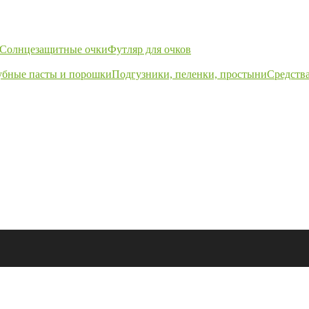
Солнцезащитные очки
Футляр для очков
убные пасты и порошки
Подгузники, пеленки, простыни
Средства