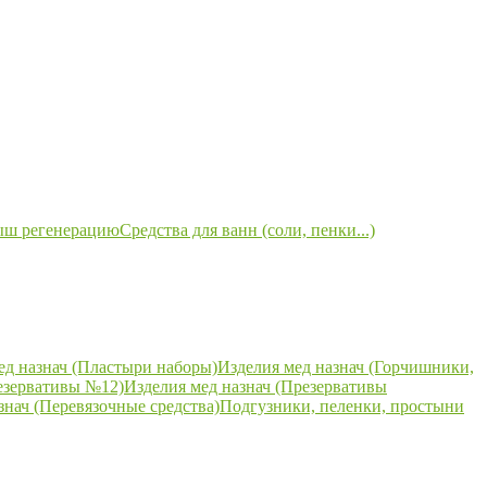
ыш регенерацию
Средства для ванн (соли, пенки...)
ед назнач (Пластыри наборы)
Изделия мед назнач (Горчишники,
езервативы №12)
Изделия мед назнач (Презервативы
знач (Перевязочные средства)
Подгузники, пеленки, простыни