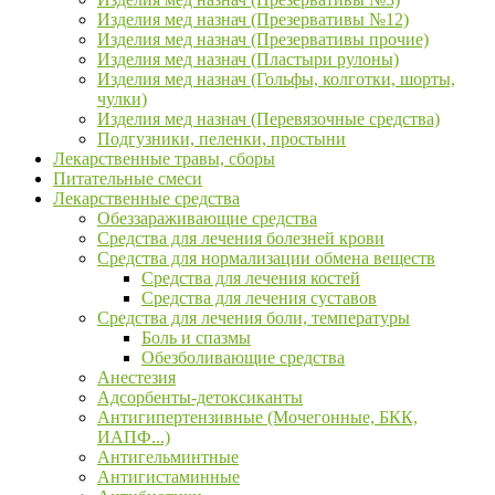
Изделия мед назнач (Презервативы №12)
Изделия мед назнач (Презервативы прочие)
Изделия мед назнач (Пластыри рулоны)
Изделия мед назнач (Гольфы, колготки, шорты,
чулки)
Изделия мед назнач (Перевязочные средства)
Подгузники, пеленки, простыни
Лекарственные травы, сборы
Питательные смеси
Лекарственные средства
Обеззараживающие средства
Средства для лечения болезней крови
Средства для нормализации обмена веществ
Средства для лечения костей
Средства для лечения суставов
Средства для лечения боли, температуры
Боль и спазмы
Обезболивающие средства
Анестезия
Адсорбенты-детоксиканты
Антигипертензивные (Мочегонные, БКК,
ИАПФ...)
Антигельминтные
Антигистаминные