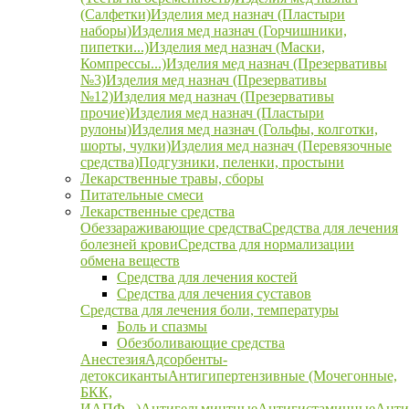
(Салфетки)
Изделия мед назнач (Пластыри
наборы)
Изделия мед назнач (Горчишники,
пипетки...)
Изделия мед назнач (Маски,
Компрессы...)
Изделия мед назнач (Презервативы
№3)
Изделия мед назнач (Презервативы
№12)
Изделия мед назнач (Презервативы
прочие)
Изделия мед назнач (Пластыри
рулоны)
Изделия мед назнач (Гольфы, колготки,
шорты, чулки)
Изделия мед назнач (Перевязочные
средства)
Подгузники, пеленки, простыни
Лекарственные травы, сборы
Питательные смеси
Лекарственные средства
Обеззараживающие средства
Средства для лечения
болезней крови
Средства для нормализации
обмена веществ
Средства для лечения костей
Средства для лечения суставов
Средства для лечения боли, температуры
Боль и спазмы
Обезболивающие средства
Анестезия
Адсорбенты-
детоксиканты
Антигипертензивные (Мочегонные,
БКК,
ИАПФ...)
Антигельминтные
Антигистаминные
Анти