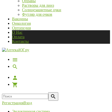
Оправы
Растворы для линз
Солнцезащитные очки
Футляр для очков
Вакцины
Онкология
Ортопедия
О Нас
Оплата
Контакты
Регистрация
Вход
Эндокринная система