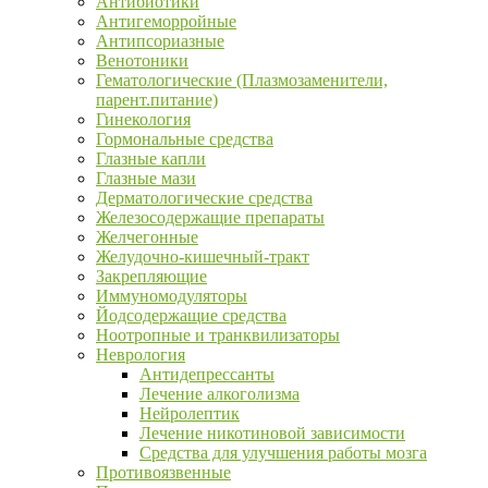
Антибиотики
Антигеморройные
Антипсориазные
Венотоники
Гематологические (Плазмозаменители,
парент.питание)
Гинекология
Гормональные средства
Глазные капли
Глазные мази
Дерматологические средства
Железосодержащие препараты
Желчегонные
Желудочно-кишечный-тракт
Закрепляющие
Иммуномодуляторы
Йодсодержащие средства
Ноотропные и транквилизаторы
Неврология
Антидепрессанты
Лечение алкоголизма
Нейролептик
Лечение никотиновой зависимости
Средства для улучшения работы мозга
Противоязвенные