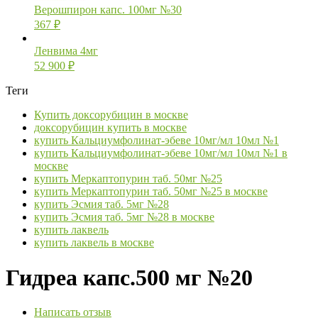
Верошпирон капс. 100мг №30
367
₽
Ленвима 4мг
52 900
₽
Теги
Купить доксорубицин в москве
доксорубицин купить в москве
купить Кальциумфолинат-эбеве 10мг/мл 10мл №1
купить Кальциумфолинат-эбеве 10мг/мл 10мл №1 в
москве
купить Меркаптопурин таб. 50мг №25
купить Меркаптопурин таб. 50мг №25 в москве
купить Эсмия таб. 5мг №28
купить Эсмия таб. 5мг №28 в москве
купить лаквель
купить лаквель в москве
Гидреа капс.500 мг №20
Написать отзыв