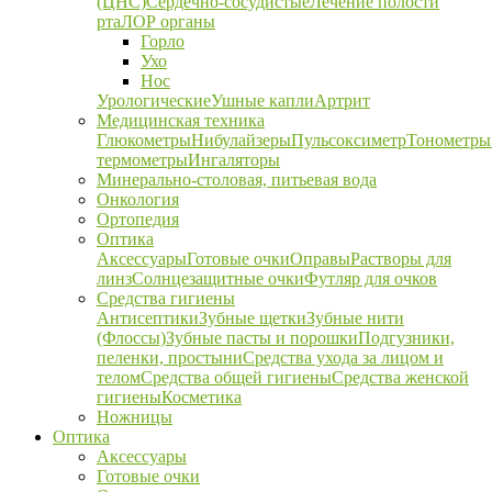
(ЦНС)
Сердечно-сосудистые
Лечение полости
рта
ЛОР органы
Горло
Ухо
Нос
Урологические
Ушные капли
Артрит
Медицинская техника
Глюкометры
Нибулайзеры
Пульсоксиметр
Тонометры
термометры
Ингаляторы
Минерально-столовая, питьевая вода
Онкология
Ортопедия
Оптика
Аксессуары
Готовые очки
Оправы
Растворы для
линз
Солнцезащитные очки
Футляр для очков
Средства гигиены
Антисептики
Зубные щетки
Зубные нити
(Флоссы)
Зубные пасты и порошки
Подгузники,
пеленки, простыни
Средства ухода за лицом и
телом
Средства общей гигиены
Средства женской
гигиены
Косметика
Ножницы
Оптика
Аксессуары
Готовые очки