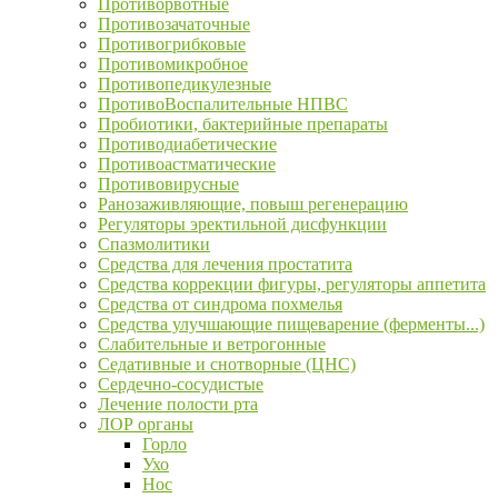
Противорвотные
Противозачаточные
Противогрибковые
Противомикробное
Противопедикулезные
ПротивоВоспалительные НПВС
Пробиотики, бактерийные препараты
Противодиабетические
Противоастматические
Противовирусные
Ранозаживляющие, повыш регенерацию
Регуляторы эректильной дисфункции
Спазмолитики
Средства для лечения простатита
Средства коррекции фигуры, регуляторы аппетита
Средства от синдрома похмелья
Средства улучшающие пищеварение (ферменты...)
Слабительные и ветрогонные
Седативные и снотворные (ЦНС)
Сердечно-сосудистые
Лечение полости рта
ЛОР органы
Горло
Ухо
Нос