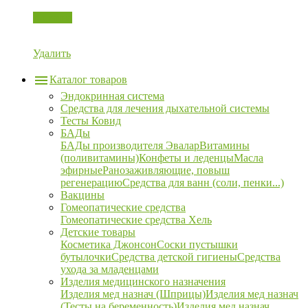
Корзина
Удалить
Каталог товаров
Эндокринная система
Средства для лечения дыхательной системы
Тесты Ковид
БАДы
БАДы производителя Эвалар
Витамины
(поливитамины)
Конфеты и леденцы
Масла
эфирные
Ранозаживляющие, повыш
регенерацию
Средства для ванн (соли, пенки...)
Вакцины
Гомеопатические средства
Гомеопатические средства Хель
Детские товары
Косметика Джонсон
Соски пустышки
бутылочки
Средства детской гигиены
Средства
ухода за младенцами
Изделия медицинского назначения
Изделия мед назнач (Шприцы)
Изделия мед назнач
(Тесты на беременность)
Изделия мед назнач