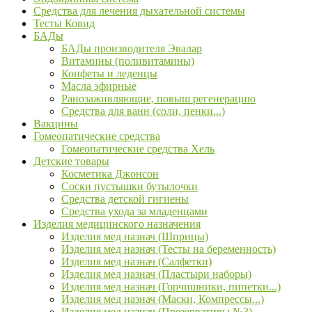
Средства для лечения дыхательной системы
Тесты Ковид
БАДы
БАДы производителя Эвалар
Витамины (поливитамины)
Конфеты и леденцы
Масла эфирные
Ранозаживляющие, повыш регенерацию
Средства для ванн (соли, пенки...)
Вакцины
Гомеопатические средства
Гомеопатические средства Хель
Детские товары
Косметика Джонсон
Соски пустышки бутылочки
Средства детской гигиены
Средства ухода за младенцами
Изделия медицинского назначения
Изделия мед назнач (Шприцы)
Изделия мед назнач (Тесты на беременность)
Изделия мед назнач (Салфетки)
Изделия мед назнач (Пластыри наборы)
Изделия мед назнач (Горчишники, пипетки...)
Изделия мед назнач (Маски, Компрессы...)
Изделия мед назнач (Презервативы №3)