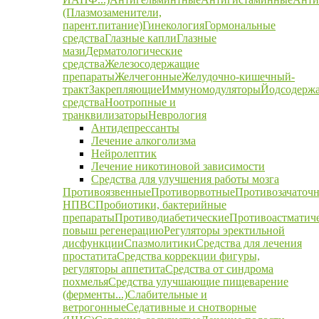
(Плазмозаменители,
парент.питание)
Гинекология
Гормональные
средства
Глазные капли
Глазные
мази
Дерматологические
средства
Железосодержащие
препараты
Желчегонные
Желудочно-кишечный-
тракт
Закрепляющие
Иммуномодуляторы
Йодсодерж
средства
Ноотропные и
транквилизаторы
Неврология
Антидепрессанты
Лечение алкоголизма
Нейролептик
Лечение никотиновой зависимости
Средства для улучшения работы мозга
Противоязвенные
Противорвотные
Противозачаточ
НПВС
Пробиотики, бактерийные
препараты
Противодиабетические
Противоастматич
повыш регенерацию
Регуляторы эректильной
дисфункции
Спазмолитики
Средства для лечения
простатита
Средства коррекции фигуры,
регуляторы аппетита
Средства от синдрома
похмелья
Средства улучшающие пищеварение
(ферменты...)
Слабительные и
ветрогонные
Седативные и снотворные