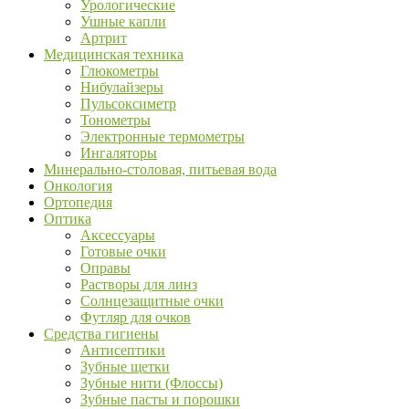
Урологические
Ушные капли
Артрит
Медицинская техника
Глюкометры
Нибулайзеры
Пульсоксиметр
Тонометры
Электронные термометры
Ингаляторы
Минерально-столовая, питьевая вода
Онкология
Ортопедия
Оптика
Аксессуары
Готовые очки
Оправы
Растворы для линз
Солнцезащитные очки
Футляр для очков
Средства гигиены
Антисептики
Зубные щетки
Зубные нити (Флоссы)
Зубные пасты и порошки