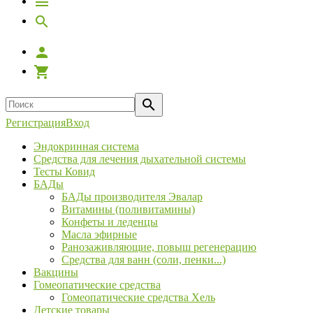
Регистрация
Вход
Эндокринная система
Средства для лечения дыхательной системы
Тесты Ковид
БАДы
БАДы производителя Эвалар
Витамины (поливитамины)
Конфеты и леденцы
Масла эфирные
Ранозаживляющие, повыш регенерацию
Средства для ванн (соли, пенки...)
Вакцины
Гомеопатические средства
Гомеопатические средства Хель
Детские товары