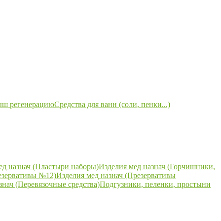
ыш регенерацию
Средства для ванн (соли, пенки...)
ед назнач (Пластыри наборы)
Изделия мед назнач (Горчишники,
езервативы №12)
Изделия мед назнач (Презервативы
знач (Перевязочные средства)
Подгузники, пеленки, простыни