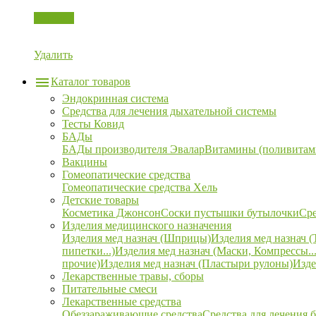
Корзина
Удалить
Каталог товаров
Эндокринная система
Средства для лечения дыхательной системы
Тесты Ковид
БАДы
БАДы производителя Эвалар
Витамины (поливитам
Вакцины
Гомеопатические средства
Гомеопатические средства Хель
Детские товары
Косметика Джонсон
Соски пустышки бутылочки
Сре
Изделия медицинского назначения
Изделия мед назнач (Шприцы)
Изделия мед назнач (
пипетки...)
Изделия мед назнач (Маски, Компрессы...
прочие)
Изделия мед назнач (Пластыри рулоны)
Изде
Лекарственные травы, сборы
Питательные смеси
Лекарственные средства
Обеззараживающие средства
Средства для лечения 