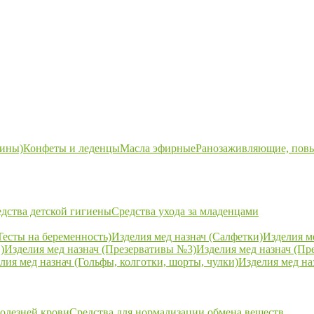
ины)
Конфеты и леденцы
Масла эфирные
Ранозаживляющие, пов
дства детской гигиены
Средства ухода за младенцами
Тесты на беременность)
Изделия мед назнач (Салфетки)
Изделия м
)
Изделия мед назнач (Презервативы №3)
Изделия мед назнач (Пр
лия мед назнач (Гольфы, колготки, шорты, чулки)
Изделия мед на
болезней крови
Средства для нормализации обмена веществ