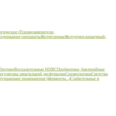
огические (Плазмозаменители,
содержащие препараты
Желчегонные
Желудочно-кишечный-
ПротивоВоспалительные НПВС
Пробиотики, бактерийные
егуляторы эректильной дисфункции
Спазмолитики
Средства
улучшающие пищеварение (ферменты...)
Слабительные и