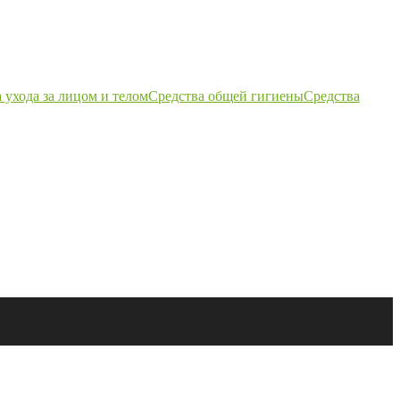
 ухода за лицом и телом
Средства общей гигиены
Средства