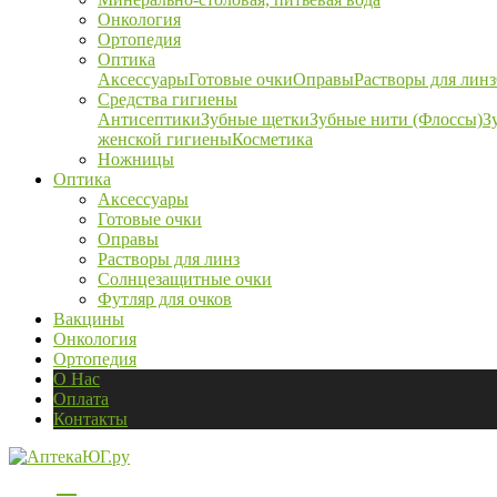
Онкология
Ортопедия
Оптика
Аксессуары
Готовые очки
Оправы
Растворы для линз
Средства гигиены
Антисептики
Зубные щетки
Зубные нити (Флоссы)
З
женской гигиены
Косметика
Ножницы
Оптика
Аксессуары
Готовые очки
Оправы
Растворы для линз
Солнцезащитные очки
Футляр для очков
Вакцины
Онкология
Ортопедия
О Нас
Оплата
Контакты