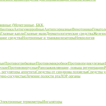
зивные (Мочегонные, БКК,
биотики
Антигеморройные
Антипсориазные
Венотоники
Гематол
а
Глазные капли
Глазные мази
Дерматологические средства
Железо
щие средства
Ноотропные и транквилизаторы
Неврология
ные
Противогрибковые
Противомикробное
Противопедикулезные
еские
Противовирусные
Ранозаживляющие, повыш регенерацию
Р
 регуляторы аппетита
Средства от синдрома похмелья
Средства 
ечно-сосудистые
Лечение полости рта
ЛОР органы
Электронные термометры
Ингаляторы