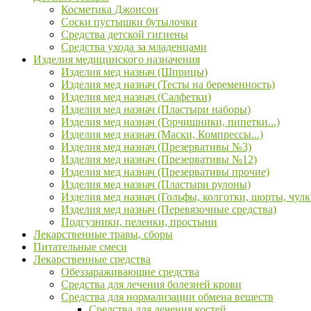
Косметика Джонсон
Соски пустышки бутылочки
Средства детской гигиены
Средства ухода за младенцами
Изделия медицинского назначения
Изделия мед назнач (Шприцы)
Изделия мед назнач (Тесты на беременность)
Изделия мед назнач (Салфетки)
Изделия мед назнач (Пластыри наборы)
Изделия мед назнач (Горчишники, пипетки...)
Изделия мед назнач (Маски, Компрессы...)
Изделия мед назнач (Презервативы №3)
Изделия мед назнач (Презервативы №12)
Изделия мед назнач (Презервативы прочие)
Изделия мед назнач (Пластыри рулоны)
Изделия мед назнач (Гольфы, колготки, шорты, чулк
Изделия мед назнач (Перевязочные средства)
Подгузники, пеленки, простыни
Лекарственные травы, сборы
Питательные смеси
Лекарственные средства
Обеззараживающие средства
Средства для лечения болезней крови
Средства для нормализации обмена веществ
Средства для лечения костей