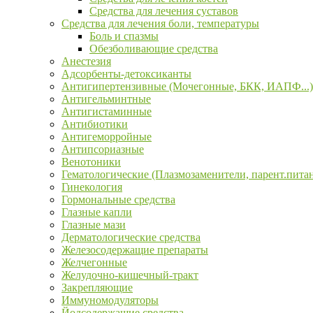
Средства для лечения суставов
Средства для лечения боли, температуры
Боль и спазмы
Обезболивающие средства
Анестезия
Адсорбенты-детоксиканты
Антигипертензивные (Мочегонные, БКК, ИАПФ...)
Антигельминтные
Антигистаминные
Антибиотики
Антигеморройные
Антипсориазные
Венотоники
Гематологические (Плазмозаменители, парент.пита
Гинекология
Гормональные средства
Глазные капли
Глазные мази
Дерматологические средства
Железосодержащие препараты
Желчегонные
Желудочно-кишечный-тракт
Закрепляющие
Иммуномодуляторы
Йодсодержащие средства