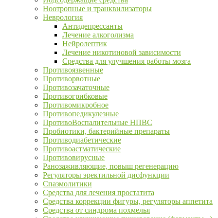
Ноотропные и транквилизаторы
Неврология
Антидепрессанты
Лечение алкоголизма
Нейролептик
Лечение никотиновой зависимости
Средства для улучшения работы мозга
Противоязвенные
Противорвотные
Противозачаточные
Противогрибковые
Противомикробное
Противопедикулезные
ПротивоВоспалительные НПВС
Пробиотики, бактерийные препараты
Противодиабетические
Противоастматические
Противовирусные
Ранозаживляющие, повыш регенерацию
Регуляторы эректильной дисфункции
Спазмолитики
Средства для лечения простатита
Средства коррекции фигуры, регуляторы аппетита
Средства от синдрома похмелья