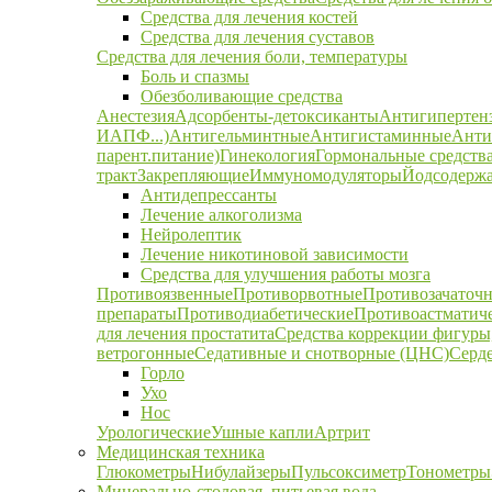
Средства для лечения костей
Средства для лечения суставов
Средства для лечения боли, температуры
Боль и спазмы
Обезболивающие средства
Анестезия
Адсорбенты-детоксиканты
Антигипертен
ИАПФ...)
Антигельминтные
Антигистаминные
Анти
парент.питание)
Гинекология
Гормональные средств
тракт
Закрепляющие
Иммуномодуляторы
Йодсодержа
Антидепрессанты
Лечение алкоголизма
Нейролептик
Лечение никотиновой зависимости
Средства для улучшения работы мозга
Противоязвенные
Противорвотные
Противозачаточ
препараты
Противодиабетические
Противоастматич
для лечения простатита
Средства коррекции фигуры,
ветрогонные
Седативные и снотворные (ЦНС)
Серд
Горло
Ухо
Нос
Урологические
Ушные капли
Артрит
Медицинская техника
Глюкометры
Нибулайзеры
Пульсоксиметр
Тонометры
Минерально-столовая, питьевая вода