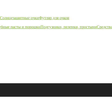
Солнцезащитные очки
Футляр для очков
убные пасты и порошки
Подгузники, пеленки, простыни
Средства