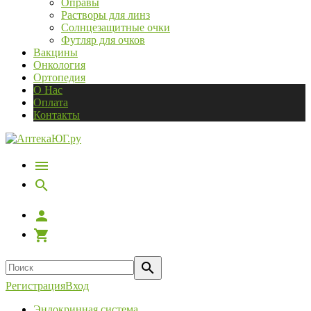
Оправы
Растворы для линз
Солнцезащитные очки
Футляр для очков
Вакцины
Онкология
Ортопедия
О Нас
Оплата
Контакты
Регистрация
Вход
Эндокринная система