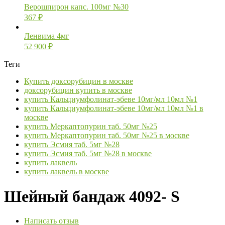
Верошпирон капс. 100мг №30
367
₽
Ленвима 4мг
52 900
₽
Теги
Купить доксорубицин в москве
доксорубицин купить в москве
купить Кальциумфолинат-эбеве 10мг/мл 10мл №1
купить Кальциумфолинат-эбеве 10мг/мл 10мл №1 в
москве
купить Меркаптопурин таб. 50мг №25
купить Меркаптопурин таб. 50мг №25 в москве
купить Эсмия таб. 5мг №28
купить Эсмия таб. 5мг №28 в москве
купить лаквель
купить лаквель в москве
Шейный бандаж 4092- S
Написать отзыв