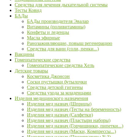
Средства для лечения дыхательной системы
Тесты Ковид
БАДы
БАДы производителя Эвалар
Витамины (поливитамины)
Конфеты и леденцы
Масла эфирные
Ранозаживляющие, повыш регенерацию
Средства для ванн (соли, пенки...)
Вакцины
Гомеопатические средства
Гомеопатические средства Хель
Детские товары
Косметика Джонсон
Соски пустышки бутылочки
Средства детской гигиены
Средства ухода за младенцами
Изделия медицинского назначения
Изделия мед назнач (Шприцы)
Изделия мед назнач (Тесты на беременность)
Изделия мед назнач (Салфетки)
Изделия мед назнач (Пластыри наборы)
Изделия мед назнач (Горчишники, пипетки...)
Изделия мед назнач (Маски, Компрессы...)
Изделия мед назнач (Презервативы №3)