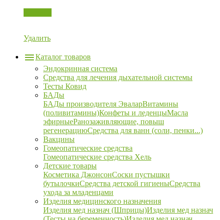
Корзина
Удалить
Каталог товаров
Эндокринная система
Средства для лечения дыхательной системы
Тесты Ковид
БАДы
БАДы производителя Эвалар
Витамины
(поливитамины)
Конфеты и леденцы
Масла
эфирные
Ранозаживляющие, повыш
регенерацию
Средства для ванн (соли, пенки...)
Вакцины
Гомеопатические средства
Гомеопатические средства Хель
Детские товары
Косметика Джонсон
Соски пустышки
бутылочки
Средства детской гигиены
Средства
ухода за младенцами
Изделия медицинского назначения
Изделия мед назнач (Шприцы)
Изделия мед назнач
(Тесты на беременность)
Изделия мед назнач