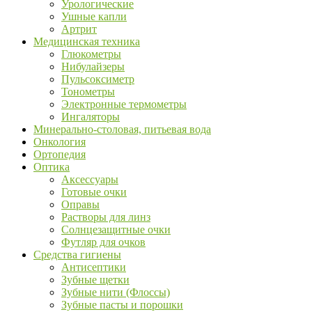
Урологические
Ушные капли
Артрит
Медицинская техника
Глюкометры
Нибулайзеры
Пульсоксиметр
Тонометры
Электронные термометры
Ингаляторы
Минерально-столовая, питьевая вода
Онкология
Ортопедия
Оптика
Аксессуары
Готовые очки
Оправы
Растворы для линз
Солнцезащитные очки
Футляр для очков
Средства гигиены
Антисептики
Зубные щетки
Зубные нити (Флоссы)
Зубные пасты и порошки