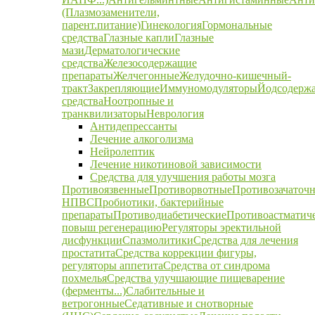
(Плазмозаменители,
парент.питание)
Гинекология
Гормональные
средства
Глазные капли
Глазные
мази
Дерматологические
средства
Железосодержащие
препараты
Желчегонные
Желудочно-кишечный-
тракт
Закрепляющие
Иммуномодуляторы
Йодсодерж
средства
Ноотропные и
транквилизаторы
Неврология
Антидепрессанты
Лечение алкоголизма
Нейролептик
Лечение никотиновой зависимости
Средства для улучшения работы мозга
Противоязвенные
Противорвотные
Противозачаточ
НПВС
Пробиотики, бактерийные
препараты
Противодиабетические
Противоастматич
повыш регенерацию
Регуляторы эректильной
дисфункции
Спазмолитики
Средства для лечения
простатита
Средства коррекции фигуры,
регуляторы аппетита
Средства от синдрома
похмелья
Средства улучшающие пищеварение
(ферменты...)
Слабительные и
ветрогонные
Седативные и снотворные