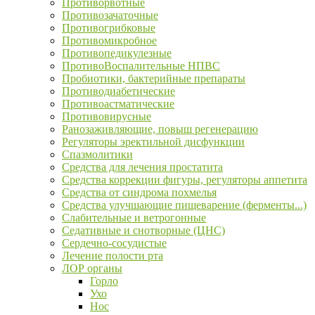
Противорвотные
Противозачаточные
Противогрибковые
Противомикробное
Противопедикулезные
ПротивоВоспалительные НПВС
Пробиотики, бактерийные препараты
Противодиабетические
Противоастматические
Противовирусные
Ранозаживляющие, повыш регенерацию
Регуляторы эректильной дисфункции
Спазмолитики
Средства для лечения простатита
Средства коррекции фигуры, регуляторы аппетита
Средства от синдрома похмелья
Средства улучшающие пищеварение (ферменты...)
Слабительные и ветрогонные
Седативные и снотворные (ЦНС)
Сердечно-сосудистые
Лечение полости рта
ЛОР органы
Горло
Ухо
Нос