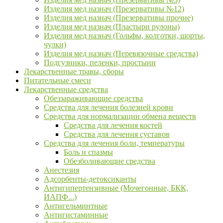
Изделия мед назнач (Презервативы №12)
Изделия мед назнач (Презервативы прочие)
Изделия мед назнач (Пластыри рулоны)
Изделия мед назнач (Гольфы, колготки, шорты,
чулки)
Изделия мед назнач (Перевязочные средства)
Подгузники, пеленки, простыни
Лекарственные травы, сборы
Питательные смеси
Лекарственные средства
Обеззараживающие средства
Средства для лечения болезней крови
Средства для нормализации обмена веществ
Средства для лечения костей
Средства для лечения суставов
Средства для лечения боли, температуры
Боль и спазмы
Обезболивающие средства
Анестезия
Адсорбенты-детоксиканты
Антигипертензивные (Мочегонные, БКК,
ИАПФ...)
Антигельминтные
Антигистаминные