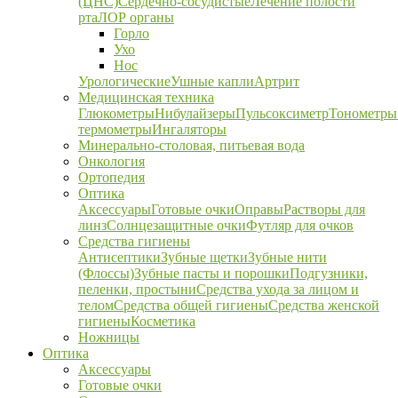
(ЦНС)
Сердечно-сосудистые
Лечение полости
рта
ЛОР органы
Горло
Ухо
Нос
Урологические
Ушные капли
Артрит
Медицинская техника
Глюкометры
Нибулайзеры
Пульсоксиметр
Тонометры
термометры
Ингаляторы
Минерально-столовая, питьевая вода
Онкология
Ортопедия
Оптика
Аксессуары
Готовые очки
Оправы
Растворы для
линз
Солнцезащитные очки
Футляр для очков
Средства гигиены
Антисептики
Зубные щетки
Зубные нити
(Флоссы)
Зубные пасты и порошки
Подгузники,
пеленки, простыни
Средства ухода за лицом и
телом
Средства общей гигиены
Средства женской
гигиены
Косметика
Ножницы
Оптика
Аксессуары
Готовые очки