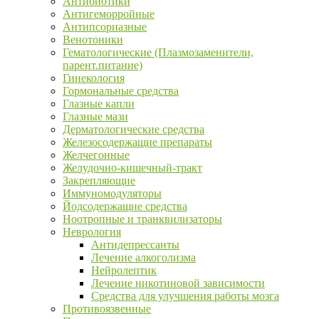
Антибиотики
Антигеморройные
Антипсориазные
Венотоники
Гематологические (Плазмозаменители,
парент.питание)
Гинекология
Гормональные средства
Глазные капли
Глазные мази
Дерматологические средства
Железосодержащие препараты
Желчегонные
Желудочно-кишечный-тракт
Закрепляющие
Иммуномодуляторы
Йодсодержащие средства
Ноотропные и транквилизаторы
Неврология
Антидепрессанты
Лечение алкоголизма
Нейролептик
Лечение никотиновой зависимости
Средства для улучшения работы мозга
Противоязвенные