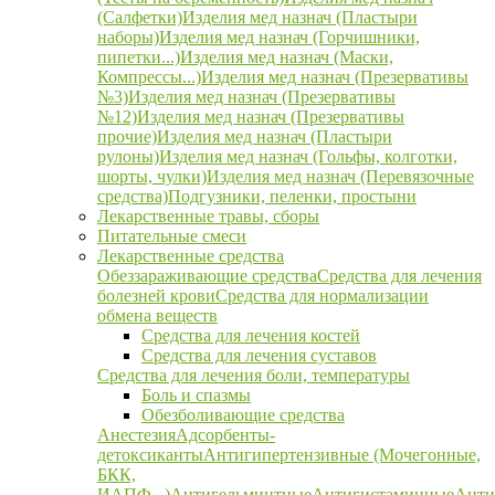
(Салфетки)
Изделия мед назнач (Пластыри
наборы)
Изделия мед назнач (Горчишники,
пипетки...)
Изделия мед назнач (Маски,
Компрессы...)
Изделия мед назнач (Презервативы
№3)
Изделия мед назнач (Презервативы
№12)
Изделия мед назнач (Презервативы
прочие)
Изделия мед назнач (Пластыри
рулоны)
Изделия мед назнач (Гольфы, колготки,
шорты, чулки)
Изделия мед назнач (Перевязочные
средства)
Подгузники, пеленки, простыни
Лекарственные травы, сборы
Питательные смеси
Лекарственные средства
Обеззараживающие средства
Средства для лечения
болезней крови
Средства для нормализации
обмена веществ
Средства для лечения костей
Средства для лечения суставов
Средства для лечения боли, температуры
Боль и спазмы
Обезболивающие средства
Анестезия
Адсорбенты-
детоксиканты
Антигипертензивные (Мочегонные,
БКК,
ИАПФ...)
Антигельминтные
Антигистаминные
Анти