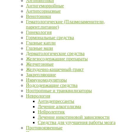
Антибиотики
Антигеморройные
Антипсориазные
Венотоники
Гематологические (Плазмозаменители,
парент.питание)
Гинекология
Гормональные средства
Глазные капли
Глазные мази
Дерматологические средства
Железосодержащие препараты
Желчегонные
Желудочно-кишечный-тракт
Закрепляющие
Иммуномодуляторы
Йодсодержащие средства
Ноотропные и транквилизаторы
Неврология
Антидепрессанты
Лечение алкоголизма
Нейролептик
Лечение никотиновой зависимости
Средства для улучшения работы мозга
Противоязвенные