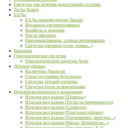
Средства для лечения дыхательной системы
Тесты Ковид
БАДы
БАДы производителя Эвалар
Витамины (поливитамины)
Конфеты и леденцы
Масла эфирные
Ранозаживляющие, повыш регенерацию
Средства для ванн (соли, пенки...)
Вакцины
Гомеопатические средства
Гомеопатические средства Хель
Детские товары
Косметика Джонсон
Соски пустышки бутылочки
Средства детской гигиены
Средства ухода за младенцами
Изделия медицинского назначения
Изделия мед назнач (Шприцы)
Изделия мед назнач (Тесты на беременность)
Изделия мед назнач (Салфетки)
Изделия мед назнач (Пластыри наборы)
Изделия мед назнач (Горчишники, пипетки...)
Изделия мед назнач (Маски, Компрессы...)
Изделия мед назнач (Презервативы №3)