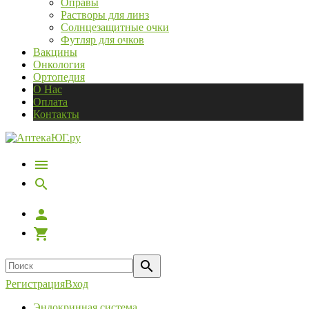
Оправы
Растворы для линз
Солнцезащитные очки
Футляр для очков
Вакцины
Онкология
Ортопедия
О Нас
Оплата
Контакты
Регистрация
Вход
Эндокринная система