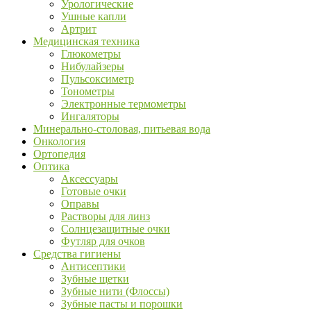
Урологические
Ушные капли
Артрит
Медицинская техника
Глюкометры
Нибулайзеры
Пульсоксиметр
Тонометры
Электронные термометры
Ингаляторы
Минерально-столовая, питьевая вода
Онкология
Ортопедия
Оптика
Аксессуары
Готовые очки
Оправы
Растворы для линз
Солнцезащитные очки
Футляр для очков
Средства гигиены
Антисептики
Зубные щетки
Зубные нити (Флоссы)
Зубные пасты и порошки