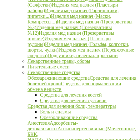
(Салфетки)
Изделия мед назнач (Пластыри
наборы)
Изделия мед назнач (Горчишники,
пипетки...)
Изделия мед назнач (Маски,
Компрессы...)
Изделия мед назнач (Презервативы
№3)
Изделия мед назнач (Презервативы
№12)
Изделия мед назнач (Презервативы
прочие)
Изделия мед назнач (Пластыри
рулоны)
Изделия мед назнач (Гольфы, колготки,
шорты, чулки)
Изделия мед назнач (Перевязочные
средства)
Подгузники, пеленки, простыни
Лекарственные травы, сборы
Питательные смеси
Лекарственные средства
Обеззараживающие средства
Средства для лечения
болезней крови
Средства для нормализации
обмена веществ
Средства для лечения костей
Средства для лечения суставов
Средства для лечения боли, температуры
Боль и спазмы
Обезболивающие средства
Анестезия
Адсорбенты-
детоксиканты
Антигипертензивные (Мочегонные,
БКК,
ИАПФ...)
Антигельминтные
Антигистаминные
Анти