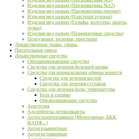
Изделия мед назнач (Презервативы №12)
Изделия мед назнач (Презервативы прочие)
Изделия мед назнач (Пластыри рулоны)
Изделия мед назнач (Гольфы, колготки, шорты,
чулки)
Изделия мед назнач (Перевязочные средства)
Подгузники, пеленки, простыни
Лекарственные травы, сборы
Питательные смеси
Лекарственные средства
Обеззараживающие средства
Средства для лечения болезней крови
Средства для нормализации обмена веществ
Средства для лечения костей
Средства для лечения суставов
Средства для лечения боли, температуры
Боль и спазмы
Обезболивающие средства
Анестезия
Адсорбенты-детоксиканты
Антигипертензивные (Мочегонные, БКК,
ИАПФ...)
Антигельминтные
Антигистаминные