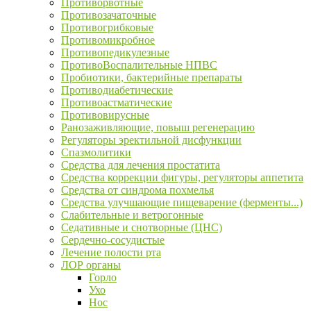
Противорвотные
Противозачаточные
Противогрибковые
Противомикробное
Противопедикулезные
ПротивоВоспалительные НПВС
Пробиотики, бактерийные препараты
Противодиабетические
Противоастматические
Противовирусные
Ранозаживляющие, повыш регенерацию
Регуляторы эректильной дисфункции
Спазмолитики
Средства для лечения простатита
Средства коррекции фигуры, регуляторы аппетита
Средства от синдрома похмелья
Средства улучшающие пищеварение (ферменты...)
Слабительные и ветрогонные
Седативные и снотворные (ЦНС)
Сердечно-сосудистые
Лечение полости рта
ЛОР органы
Горло
Ухо
Нос