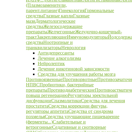
(Плазмозаменители,
парент.питание)
Гинекология
Гормональные
средства
Глазные капли
Глазные
мази
Дерматологические
средства
Железосодержащие
препараты
Желчегонные
Желудочно-кишечный-
тракт
Закрепляющие
Иммуномодуляторы
Йодсодерж
средства
Ноотропные и
транквилизаторы
Неврология
Антидепрессанты
Лечение алкоголизма
Нейролептик
Лечение никотиновой зависимости
Средства для улучшения работы мозга
Противоязвенные
Противорвотные
Противозачаточ
НПВС
Пробиотики, бактерийные
препараты
Противодиабетические
Противоастматич
повыш регенерацию
Регуляторы эректильной
дисфункции
Спазмолитики
Средства для лечения
простатита
Средства коррекции фигуры,
регуляторы аппетита
Средства от синдрома
похмелья
Средства улучшающие пищеварение
(ферменты...)
Слабительные и
ветрогонные
Седативные и снотворные