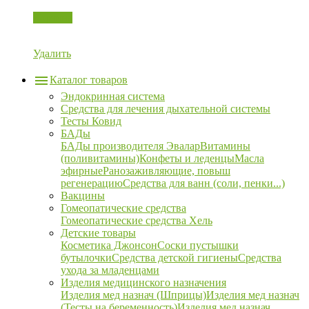
Корзина
Удалить
Каталог товаров
Эндокринная система
Средства для лечения дыхательной системы
Тесты Ковид
БАДы
БАДы производителя Эвалар
Витамины
(поливитамины)
Конфеты и леденцы
Масла
эфирные
Ранозаживляющие, повыш
регенерацию
Средства для ванн (соли, пенки...)
Вакцины
Гомеопатические средства
Гомеопатические средства Хель
Детские товары
Косметика Джонсон
Соски пустышки
бутылочки
Средства детской гигиены
Средства
ухода за младенцами
Изделия медицинского назначения
Изделия мед назнач (Шприцы)
Изделия мед назнач
(Тесты на беременность)
Изделия мед назнач