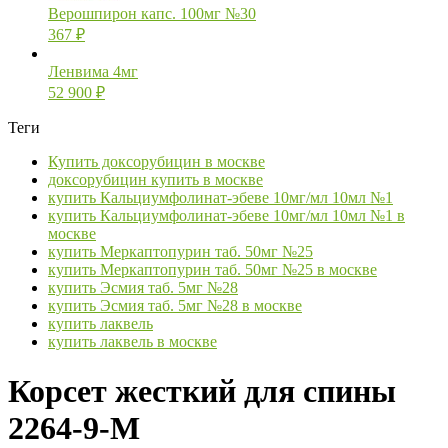
Верошпирон капс. 100мг №30
367
₽
Ленвима 4мг
52 900
₽
Теги
Купить доксорубицин в москве
доксорубицин купить в москве
купить Кальциумфолинат-эбеве 10мг/мл 10мл №1
купить Кальциумфолинат-эбеве 10мг/мл 10мл №1 в
москве
купить Меркаптопурин таб. 50мг №25
купить Меркаптопурин таб. 50мг №25 в москве
купить Эсмия таб. 5мг №28
купить Эсмия таб. 5мг №28 в москве
купить лаквель
купить лаквель в москве
Корсет жесткий для спины
2264-9-М