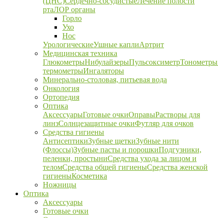
(ЦНС)
Сердечно-сосудистые
Лечение полости
рта
ЛОР органы
Горло
Ухо
Нос
Урологические
Ушные капли
Артрит
Медицинская техника
Глюкометры
Нибулайзеры
Пульсоксиметр
Тонометры
термометры
Ингаляторы
Минерально-столовая, питьевая вода
Онкология
Ортопедия
Оптика
Аксессуары
Готовые очки
Оправы
Растворы для
линз
Солнцезащитные очки
Футляр для очков
Средства гигиены
Антисептики
Зубные щетки
Зубные нити
(Флоссы)
Зубные пасты и порошки
Подгузники,
пеленки, простыни
Средства ухода за лицом и
телом
Средства общей гигиены
Средства женской
гигиены
Косметика
Ножницы
Оптика
Аксессуары
Готовые очки