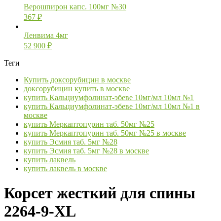
Верошпирон капс. 100мг №30
367
₽
Ленвима 4мг
52 900
₽
Теги
Купить доксорубицин в москве
доксорубицин купить в москве
купить Кальциумфолинат-эбеве 10мг/мл 10мл №1
купить Кальциумфолинат-эбеве 10мг/мл 10мл №1 в
москве
купить Меркаптопурин таб. 50мг №25
купить Меркаптопурин таб. 50мг №25 в москве
купить Эсмия таб. 5мг №28
купить Эсмия таб. 5мг №28 в москве
купить лаквель
купить лаквель в москве
Корсет жесткий для спины
2264-9-XL