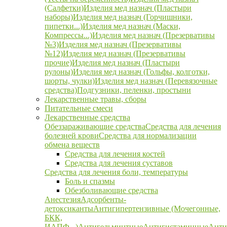
(Салфетки)
Изделия мед назнач (Пластыри
наборы)
Изделия мед назнач (Горчишники,
пипетки...)
Изделия мед назнач (Маски,
Компрессы...)
Изделия мед назнач (Презервативы
№3)
Изделия мед назнач (Презервативы
№12)
Изделия мед назнач (Презервативы
прочие)
Изделия мед назнач (Пластыри
рулоны)
Изделия мед назнач (Гольфы, колготки,
шорты, чулки)
Изделия мед назнач (Перевязочные
средства)
Подгузники, пеленки, простыни
Лекарственные травы, сборы
Питательные смеси
Лекарственные средства
Обеззараживающие средства
Средства для лечения
болезней крови
Средства для нормализации
обмена веществ
Средства для лечения костей
Средства для лечения суставов
Средства для лечения боли, температуры
Боль и спазмы
Обезболивающие средства
Анестезия
Адсорбенты-
детоксиканты
Антигипертензивные (Мочегонные,
БКК,
ИАПФ...)
Антигельминтные
Антигистаминные
Анти