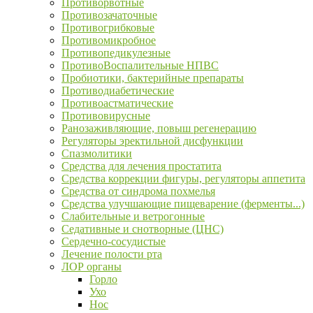
Противорвотные
Противозачаточные
Противогрибковые
Противомикробное
Противопедикулезные
ПротивоВоспалительные НПВС
Пробиотики, бактерийные препараты
Противодиабетические
Противоастматические
Противовирусные
Ранозаживляющие, повыш регенерацию
Регуляторы эректильной дисфункции
Спазмолитики
Средства для лечения простатита
Средства коррекции фигуры, регуляторы аппетита
Средства от синдрома похмелья
Средства улучшающие пищеварение (ферменты...)
Слабительные и ветрогонные
Седативные и снотворные (ЦНС)
Сердечно-сосудистые
Лечение полости рта
ЛОР органы
Горло
Ухо
Нос