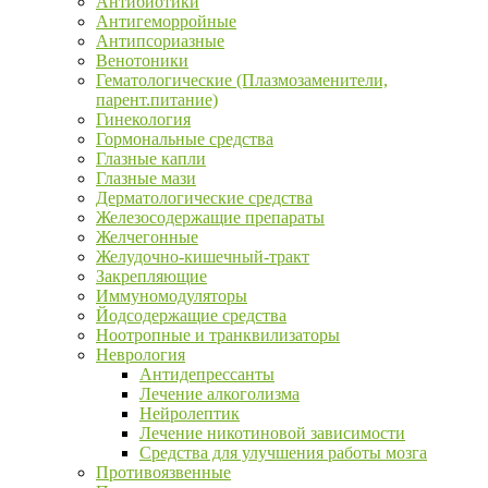
Антибиотики
Антигеморройные
Антипсориазные
Венотоники
Гематологические (Плазмозаменители,
парент.питание)
Гинекология
Гормональные средства
Глазные капли
Глазные мази
Дерматологические средства
Железосодержащие препараты
Желчегонные
Желудочно-кишечный-тракт
Закрепляющие
Иммуномодуляторы
Йодсодержащие средства
Ноотропные и транквилизаторы
Неврология
Антидепрессанты
Лечение алкоголизма
Нейролептик
Лечение никотиновой зависимости
Средства для улучшения работы мозга
Противоязвенные