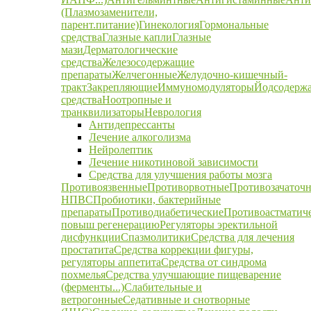
(Плазмозаменители,
парент.питание)
Гинекология
Гормональные
средства
Глазные капли
Глазные
мази
Дерматологические
средства
Железосодержащие
препараты
Желчегонные
Желудочно-кишечный-
тракт
Закрепляющие
Иммуномодуляторы
Йодсодерж
средства
Ноотропные и
транквилизаторы
Неврология
Антидепрессанты
Лечение алкоголизма
Нейролептик
Лечение никотиновой зависимости
Средства для улучшения работы мозга
Противоязвенные
Противорвотные
Противозачаточ
НПВС
Пробиотики, бактерийные
препараты
Противодиабетические
Противоастматич
повыш регенерацию
Регуляторы эректильной
дисфункции
Спазмолитики
Средства для лечения
простатита
Средства коррекции фигуры,
регуляторы аппетита
Средства от синдрома
похмелья
Средства улучшающие пищеварение
(ферменты...)
Слабительные и
ветрогонные
Седативные и снотворные