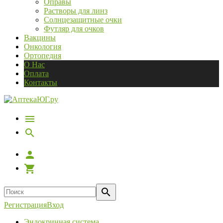
Оправы
Растворы для линз
Солнцезащитные очки
Футляр для очков
Вакцины
Онкология
Ортопедия
О Нас
Оплата
Контакты
Регистрация
Вход
Эндокринная система