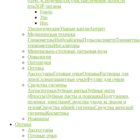
(ЦНС)
Сердечно-сосудистые
Лечение полости
рта
ЛОР органы
Горло
Ухо
Нос
Урологические
Ушные капли
Артрит
Медицинская техника
Глюкометры
Нибулайзеры
Пульсоксиметр
Тонометры
термометры
Ингаляторы
Минерально-столовая, питьевая вода
Онкология
Ортопедия
Оптика
Аксессуары
Готовые очки
Оправы
Растворы для
линз
Солнцезащитные очки
Футляр для очков
Средства гигиены
Антисептики
Зубные щетки
Зубные нити
(Флоссы)
Зубные пасты и порошки
Подгузники,
пеленки, простыни
Средства ухода за лицом и
телом
Средства общей гигиены
Средства женской
гигиены
Косметика
Ножницы
Оптика
Аксессуары
Готовые очки