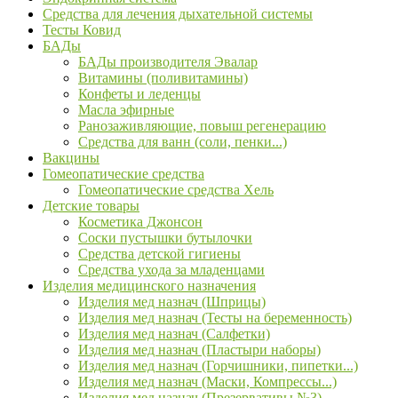
Средства для лечения дыхательной системы
Тесты Ковид
БАДы
БАДы производителя Эвалар
Витамины (поливитамины)
Конфеты и леденцы
Масла эфирные
Ранозаживляющие, повыш регенерацию
Средства для ванн (соли, пенки...)
Вакцины
Гомеопатические средства
Гомеопатические средства Хель
Детские товары
Косметика Джонсон
Соски пустышки бутылочки
Средства детской гигиены
Средства ухода за младенцами
Изделия медицинского назначения
Изделия мед назнач (Шприцы)
Изделия мед назнач (Тесты на беременность)
Изделия мед назнач (Салфетки)
Изделия мед назнач (Пластыри наборы)
Изделия мед назнач (Горчишники, пипетки...)
Изделия мед назнач (Маски, Компрессы...)
Изделия мед назнач (Презервативы №3)