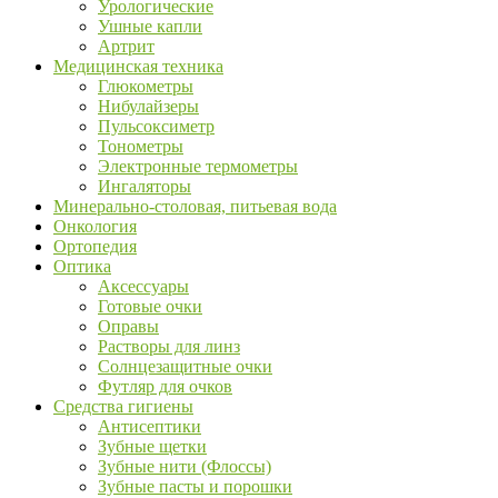
Урологические
Ушные капли
Артрит
Медицинская техника
Глюкометры
Нибулайзеры
Пульсоксиметр
Тонометры
Электронные термометры
Ингаляторы
Минерально-столовая, питьевая вода
Онкология
Ортопедия
Оптика
Аксессуары
Готовые очки
Оправы
Растворы для линз
Солнцезащитные очки
Футляр для очков
Средства гигиены
Антисептики
Зубные щетки
Зубные нити (Флоссы)
Зубные пасты и порошки