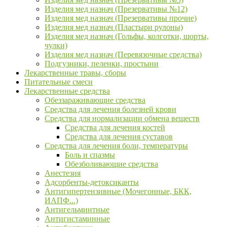
Изделия мед назнач (Презервативы №12)
Изделия мед назнач (Презервативы прочие)
Изделия мед назнач (Пластыри рулоны)
Изделия мед назнач (Гольфы, колготки, шорты,
чулки)
Изделия мед назнач (Перевязочные средства)
Подгузники, пеленки, простыни
Лекарственные травы, сборы
Питательные смеси
Лекарственные средства
Обеззараживающие средства
Средства для лечения болезней крови
Средства для нормализации обмена веществ
Средства для лечения костей
Средства для лечения суставов
Средства для лечения боли, температуры
Боль и спазмы
Обезболивающие средства
Анестезия
Адсорбенты-детоксиканты
Антигипертензивные (Мочегонные, БКК,
ИАПФ...)
Антигельминтные
Антигистаминные