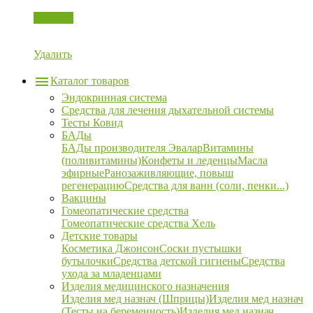
Корзина
Удалить
Каталог товаров
Эндокринная система
Средства для лечения дыхательной системы
Тесты Ковид
БАДы
БАДы производителя Эвалар
Витамины
(поливитамины)
Конфеты и леденцы
Масла
эфирные
Ранозаживляющие, повыш
регенерацию
Средства для ванн (соли, пенки...)
Вакцины
Гомеопатические средства
Гомеопатические средства Хель
Детские товары
Косметика Джонсон
Соски пустышки
бутылочки
Средства детской гигиены
Средства
ухода за младенцами
Изделия медицинского назначения
Изделия мед назнач (Шприцы)
Изделия мед назнач
(Тесты на беременность)
Изделия мед назнач