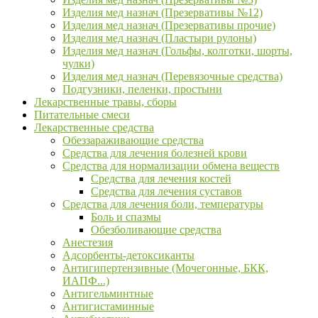
Изделия мед назнач (Презервативы №12)
Изделия мед назнач (Презервативы прочие)
Изделия мед назнач (Пластыри рулоны)
Изделия мед назнач (Гольфы, колготки, шорты,
чулки)
Изделия мед назнач (Перевязочные средства)
Подгузники, пеленки, простыни
Лекарственные травы, сборы
Питательные смеси
Лекарственные средства
Обеззараживающие средства
Средства для лечения болезней крови
Средства для нормализации обмена веществ
Средства для лечения костей
Средства для лечения суставов
Средства для лечения боли, температуры
Боль и спазмы
Обезболивающие средства
Анестезия
Адсорбенты-детоксиканты
Антигипертензивные (Мочегонные, БКК,
ИАПФ...)
Антигельминтные
Антигистаминные