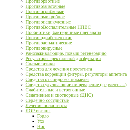
Противорвотные
Противозачаточные
Противогрибковые
Противомикробное
Противопедикулезные
ПротивоВоспалительные НПВС
Пробиотики, бактерийные препараты
Противодиабетические
Противоастматические
Противовирусные
Ранозаживляющие, повыш регенерацию
Регуляторы эректильной дисфункции
Спазмолитики
Средства для лечения простатита
Средства коррекции фигуры, регуляторы аппетита
Средства от синдрома похмелья
Средства улучшающие пищеварение (ферменты...)
Слабительные и ветрогонные
Седативные и снотворные (ЦНС)
Сердечно-сосудистые
Лечение полости рта
ЛОР органы
Горло
Ухо
Нос