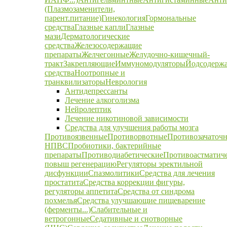
(Плазмозаменители,
парент.питание)
Гинекология
Гормональные
средства
Глазные капли
Глазные
мази
Дерматологические
средства
Железосодержащие
препараты
Желчегонные
Желудочно-кишечный-
тракт
Закрепляющие
Иммуномодуляторы
Йодсодерж
средства
Ноотропные и
транквилизаторы
Неврология
Антидепрессанты
Лечение алкоголизма
Нейролептик
Лечение никотиновой зависимости
Средства для улучшения работы мозга
Противоязвенные
Противорвотные
Противозачаточ
НПВС
Пробиотики, бактерийные
препараты
Противодиабетические
Противоастматич
повыш регенерацию
Регуляторы эректильной
дисфункции
Спазмолитики
Средства для лечения
простатита
Средства коррекции фигуры,
регуляторы аппетита
Средства от синдрома
похмелья
Средства улучшающие пищеварение
(ферменты...)
Слабительные и
ветрогонные
Седативные и снотворные