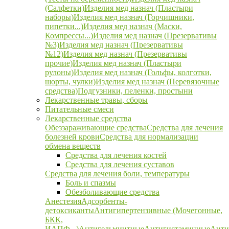
(Салфетки)
Изделия мед назнач (Пластыри
наборы)
Изделия мед назнач (Горчишники,
пипетки...)
Изделия мед назнач (Маски,
Компрессы...)
Изделия мед назнач (Презервативы
№3)
Изделия мед назнач (Презервативы
№12)
Изделия мед назнач (Презервативы
прочие)
Изделия мед назнач (Пластыри
рулоны)
Изделия мед назнач (Гольфы, колготки,
шорты, чулки)
Изделия мед назнач (Перевязочные
средства)
Подгузники, пеленки, простыни
Лекарственные травы, сборы
Питательные смеси
Лекарственные средства
Обеззараживающие средства
Средства для лечения
болезней крови
Средства для нормализации
обмена веществ
Средства для лечения костей
Средства для лечения суставов
Средства для лечения боли, температуры
Боль и спазмы
Обезболивающие средства
Анестезия
Адсорбенты-
детоксиканты
Антигипертензивные (Мочегонные,
БКК,
ИАПФ...)
Антигельминтные
Антигистаминные
Анти