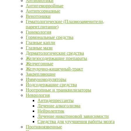
Антибиотики
Антигеморройные
Антипсориазные
Венотоники
Гематологические (Плазмозаменители,
парент.питание)
Гинекология
Гормональные средства
Глазные капли
Глазные мази
Дерматологические средства
Железосодержащие препараты
Желчегонные
Желудочно-кишечный-тракт
Закрепляющие
Иммуномодуляторы
Йодсодержащие средства
Ноотропные и транквилизаторы
Неврология
Антидепрессанты
Лечение алкоголизма
Нейролептик
Лечение никотиновой зависимости
Средства для улучшения работы мозга
Противоязвенные