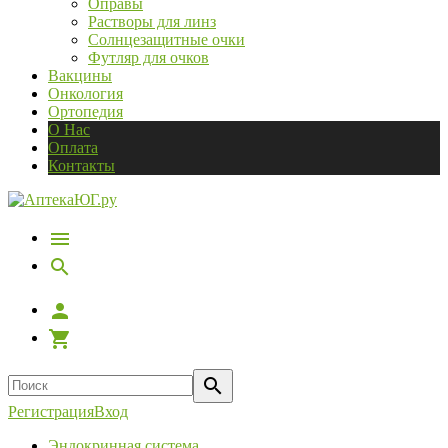
Оправы
Растворы для линз
Солнцезащитные очки
Футляр для очков
Вакцины
Онкология
Ортопедия
О Нас
Оплата
Контакты
Регистрация
Вход
Эндокринная система