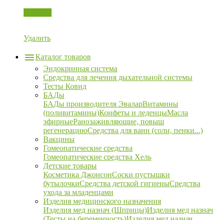
Корзина
Удалить
Каталог товаров
Эндокринная система
Средства для лечения дыхательной системы
Тесты Ковид
БАДы
БАДы производителя Эвалар
Витамины
(поливитамины)
Конфеты и леденцы
Масла
эфирные
Ранозаживляющие, повыш
регенерацию
Средства для ванн (соли, пенки...)
Вакцины
Гомеопатические средства
Гомеопатические средства Хель
Детские товары
Косметика Джонсон
Соски пустышки
бутылочки
Средства детской гигиены
Средства
ухода за младенцами
Изделия медицинского назначения
Изделия мед назнач (Шприцы)
Изделия мед назнач
(Тесты на беременность)
Изделия мед назнач