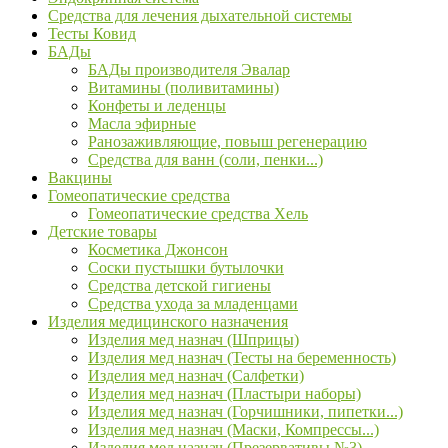
Средства для лечения дыхательной системы
Тесты Ковид
БАДы
БАДы производителя Эвалар
Витамины (поливитамины)
Конфеты и леденцы
Масла эфирные
Ранозаживляющие, повыш регенерацию
Средства для ванн (соли, пенки...)
Вакцины
Гомеопатические средства
Гомеопатические средства Хель
Детские товары
Косметика Джонсон
Соски пустышки бутылочки
Средства детской гигиены
Средства ухода за младенцами
Изделия медицинского назначения
Изделия мед назнач (Шприцы)
Изделия мед назнач (Тесты на беременность)
Изделия мед назнач (Салфетки)
Изделия мед назнач (Пластыри наборы)
Изделия мед назнач (Горчишники, пипетки...)
Изделия мед назнач (Маски, Компрессы...)
Изделия мед назнач (Презервативы №3)