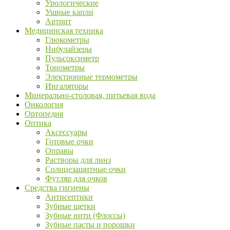
Урологические
Ушные капли
Артрит
Медицинская техника
Глюкометры
Нибулайзеры
Пульсоксиметр
Тонометры
Электронные термометры
Ингаляторы
Минерально-столовая, питьевая вода
Онкология
Ортопедия
Оптика
Аксессуары
Готовые очки
Оправы
Растворы для линз
Солнцезащитные очки
Футляр для очков
Средства гигиены
Антисептики
Зубные щетки
Зубные нити (Флоссы)
Зубные пасты и порошки