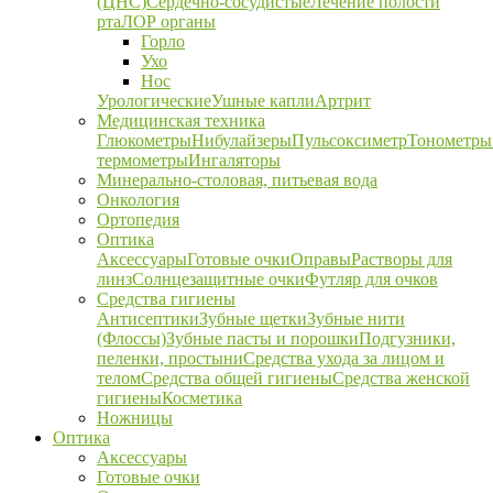
(ЦНС)
Сердечно-сосудистые
Лечение полости
рта
ЛОР органы
Горло
Ухо
Нос
Урологические
Ушные капли
Артрит
Медицинская техника
Глюкометры
Нибулайзеры
Пульсоксиметр
Тонометры
термометры
Ингаляторы
Минерально-столовая, питьевая вода
Онкология
Ортопедия
Оптика
Аксессуары
Готовые очки
Оправы
Растворы для
линз
Солнцезащитные очки
Футляр для очков
Средства гигиены
Антисептики
Зубные щетки
Зубные нити
(Флоссы)
Зубные пасты и порошки
Подгузники,
пеленки, простыни
Средства ухода за лицом и
телом
Средства общей гигиены
Средства женской
гигиены
Косметика
Ножницы
Оптика
Аксессуары
Готовые очки