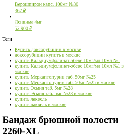
Верошпирон капс. 100мг №30
367
₽
Ленвима 4мг
52 900
₽
Теги
Купить доксорубицин в москве
доксорубицин купить в москве
купить Кальциумфолинат-эбеве 10мг/мл 10мл №1
купить Кальциумфолинат-эбеве 10мг/мл 10мл №1 в
москве
купить Меркаптопурин таб. 50мг №25
купить Меркаптопурин таб. 50мг №25 в москве
купить Эсмия таб. 5мг №28
купить Эсмия таб. 5мг №28 в москве
купить лаквель
купить лаквель в москве
Бандаж брюшной полости
2260-XL