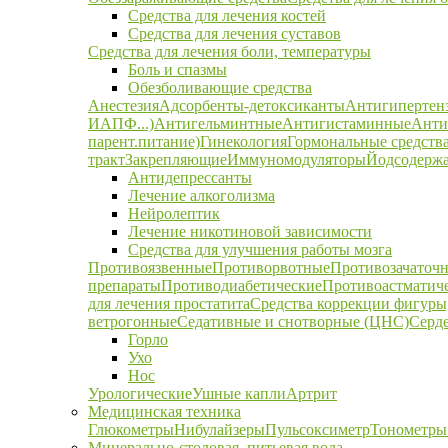
Средства для лечения костей
Средства для лечения суставов
Средства для лечения боли, температуры
Боль и спазмы
Обезболивающие средства
Анестезия
Адсорбенты-детоксиканты
Антигипертен
ИАПФ...)
Антигельминтные
Антигистаминные
Анти
парент.питание)
Гинекология
Гормональные средств
тракт
Закрепляющие
Иммуномодуляторы
Йодсодержа
Антидепрессанты
Лечение алкоголизма
Нейролептик
Лечение никотиновой зависимости
Средства для улучшения работы мозга
Противоязвенные
Противорвотные
Противозачаточ
препараты
Противодиабетические
Противоастматич
для лечения простатита
Средства коррекции фигуры,
ветрогонные
Седативные и снотворные (ЦНС)
Серд
Горло
Ухо
Нос
Урологические
Ушные капли
Артрит
Медицинская техника
Глюкометры
Нибулайзеры
Пульсоксиметр
Тонометры
Минерально-столовая, питьевая вода