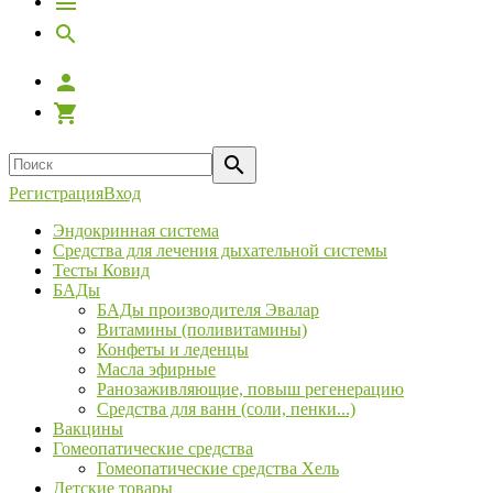
Регистрация
Вход
Эндокринная система
Средства для лечения дыхательной системы
Тесты Ковид
БАДы
БАДы производителя Эвалар
Витамины (поливитамины)
Конфеты и леденцы
Масла эфирные
Ранозаживляющие, повыш регенерацию
Средства для ванн (соли, пенки...)
Вакцины
Гомеопатические средства
Гомеопатические средства Хель
Детские товары