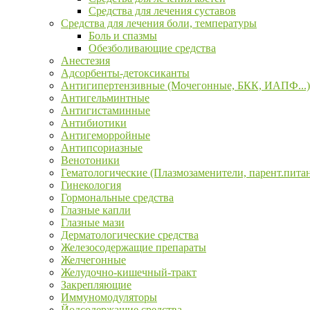
Средства для лечения суставов
Средства для лечения боли, температуры
Боль и спазмы
Обезболивающие средства
Анестезия
Адсорбенты-детоксиканты
Антигипертензивные (Мочегонные, БКК, ИАПФ...)
Антигельминтные
Антигистаминные
Антибиотики
Антигеморройные
Антипсориазные
Венотоники
Гематологические (Плазмозаменители, парент.пита
Гинекология
Гормональные средства
Глазные капли
Глазные мази
Дерматологические средства
Железосодержащие препараты
Желчегонные
Желудочно-кишечный-тракт
Закрепляющие
Иммуномодуляторы
Йодсодержащие средства