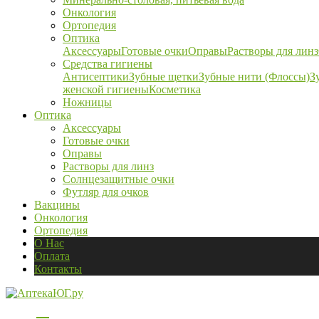
Онкология
Ортопедия
Оптика
Аксессуары
Готовые очки
Оправы
Растворы для линз
Средства гигиены
Антисептики
Зубные щетки
Зубные нити (Флоссы)
З
женской гигиены
Косметика
Ножницы
Оптика
Аксессуары
Готовые очки
Оправы
Растворы для линз
Солнцезащитные очки
Футляр для очков
Вакцины
Онкология
Ортопедия
О Нас
Оплата
Контакты