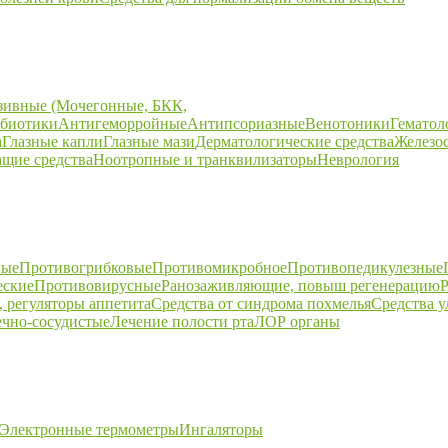
зивные (Мочегонные, БКК,
биотики
Антигеморройные
Антипсориазные
Венотоники
Гематол
а
Глазные капли
Глазные мази
Дерматологические средства
Железо
щие средства
Ноотропные и транквилизаторы
Неврология
ные
Противогрибковые
Противомикробное
Противопедикулезные
еские
Противовирусные
Ранозаживляющие, повыш регенерацию
Р
 регуляторы аппетита
Средства от синдрома похмелья
Средства 
ечно-сосудистые
Лечение полости рта
ЛОР органы
Электронные термометры
Ингаляторы