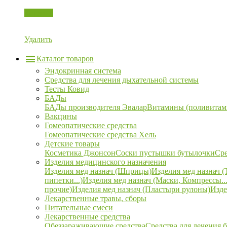
Корзина
Удалить
Каталог товаров
Эндокринная система
Средства для лечения дыхательной системы
Тесты Ковид
БАДы
БАДы производителя Эвалар
Витамины (поливитам
Вакцины
Гомеопатические средства
Гомеопатические средства Хель
Детские товары
Косметика Джонсон
Соски пустышки бутылочки
Сре
Изделия медицинского назначения
Изделия мед назнач (Шприцы)
Изделия мед назнач (
пипетки...)
Изделия мед назнач (Маски, Компрессы...
прочие)
Изделия мед назнач (Пластыри рулоны)
Изде
Лекарственные травы, сборы
Питательные смеси
Лекарственные средства
Обеззараживающие средства
Средства для лечения 