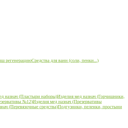
ыш регенерацию
Средства для ванн (соли, пенки...)
ед назнач (Пластыри наборы)
Изделия мед назнач (Горчишники,
езервативы №12)
Изделия мед назнач (Презервативы
знач (Перевязочные средства)
Подгузники, пеленки, простыни