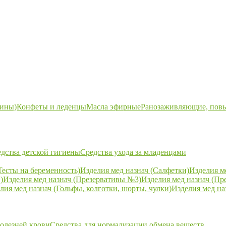
ины)
Конфеты и леденцы
Масла эфирные
Ранозаживляющие, пов
дства детской гигиены
Средства ухода за младенцами
Тесты на беременность)
Изделия мед назнач (Салфетки)
Изделия м
)
Изделия мед назнач (Презервативы №3)
Изделия мед назнач (Пр
лия мед назнач (Гольфы, колготки, шорты, чулки)
Изделия мед на
болезней крови
Средства для нормализации обмена веществ