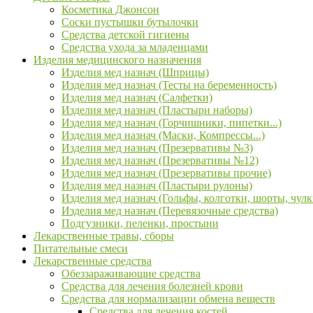
Косметика Джонсон
Соски пустышки бутылочки
Средства детской гигиены
Средства ухода за младенцами
Изделия медицинского назначения
Изделия мед назнач (Шприцы)
Изделия мед назнач (Тесты на беременность)
Изделия мед назнач (Салфетки)
Изделия мед назнач (Пластыри наборы)
Изделия мед назнач (Горчишники, пипетки...)
Изделия мед назнач (Маски, Компрессы...)
Изделия мед назнач (Презервативы №3)
Изделия мед назнач (Презервативы №12)
Изделия мед назнач (Презервативы прочие)
Изделия мед назнач (Пластыри рулоны)
Изделия мед назнач (Гольфы, колготки, шорты, чулк
Изделия мед назнач (Перевязочные средства)
Подгузники, пеленки, простыни
Лекарственные травы, сборы
Питательные смеси
Лекарственные средства
Обеззараживающие средства
Средства для лечения болезней крови
Средства для нормализации обмена веществ
Средства для лечения костей