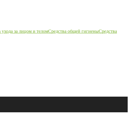
 ухода за лицом и телом
Средства общей гигиены
Средства