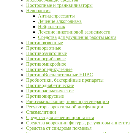
Ноотропные и транквилизаторы
Неврология
Антидепрессанты
Лечение алкоголизма
Нейролептик
Лечение никотиновой зависимости
Средства для улучшения работы мозга
Противоязвенные
Противорвотные
Противозачаточные
Противогрибковые
Противомикробное
Противопедикулезные
ПротивоВоспалительные НПВС
Пробиотики, бактерийные препараты
Противодиабетические
Противоастматические
Противовирусные
Ранозаживляющие, повыш регенерацию
Регуляторы эректильной дисфункции
Спазмолитики
Средства для лечения простатита
Средства коррекции фигуры, регуляторы аппетита
Средства от синдрома похмелья