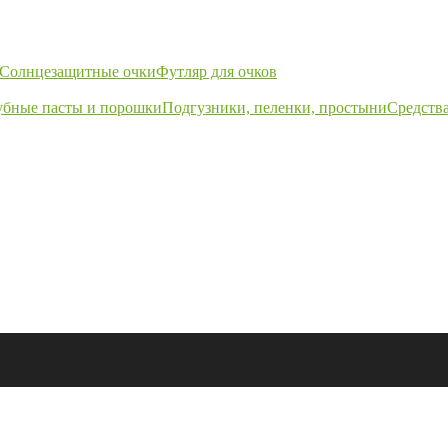
Солнцезащитные очки
Футляр для очков
убные пасты и порошки
Подгузники, пеленки, простыни
Средства