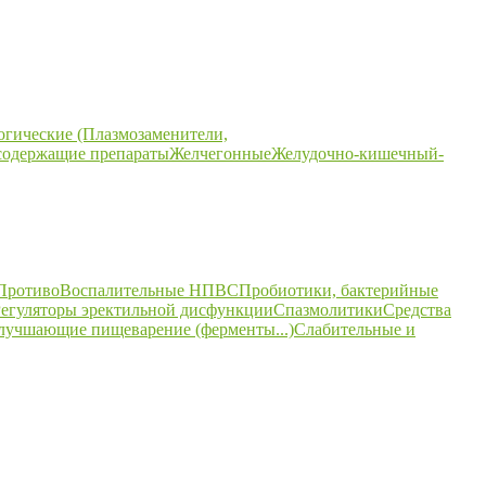
огические (Плазмозаменители,
содержащие препараты
Желчегонные
Желудочно-кишечный-
ПротивоВоспалительные НПВС
Пробиотики, бактерийные
егуляторы эректильной дисфункции
Спазмолитики
Средства
улучшающие пищеварение (ферменты...)
Слабительные и