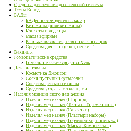
Средства для лечения дыхательной системы
Тесты Ковид
БАДы
БАДы производителя Эвалар
Витамины (поливитамины)
Конфеты и леденцы
Масла эфирные
Ранозаживляющие, повыш регенерацию
Средства для ванн (соли, пенки...)
Вакцины
Гомеопатические средства
Гомеопатические средства Хель
Детские товары
Косметика Джонсон
Соски пустышки бутылочки
Средства детской гигиены
Средства ухода за младенцами
Изделия медицинского назначения
Изделия мед назнач (Шприцы)
Изделия мед назнач (Тесты на беременность)
Изделия мед назнач (Салфетки)
Изделия мед назнач (Пластыри наборы)
Изделия мед назнач (Горчишники, пипетки...)
Изделия мед назнач (Маски, Компрессы...)
Изделия мед назнач (Презервативы №3)