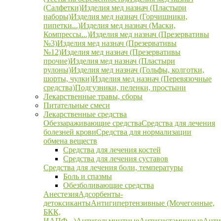
(Салфетки)
Изделия мед назнач (Пластыри
наборы)
Изделия мед назнач (Горчишники,
пипетки...)
Изделия мед назнач (Маски,
Компрессы...)
Изделия мед назнач (Презервативы
№3)
Изделия мед назнач (Презервативы
№12)
Изделия мед назнач (Презервативы
прочие)
Изделия мед назнач (Пластыри
рулоны)
Изделия мед назнач (Гольфы, колготки,
шорты, чулки)
Изделия мед назнач (Перевязочные
средства)
Подгузники, пеленки, простыни
Лекарственные травы, сборы
Питательные смеси
Лекарственные средства
Обеззараживающие средства
Средства для лечения
болезней крови
Средства для нормализации
обмена веществ
Средства для лечения костей
Средства для лечения суставов
Средства для лечения боли, температуры
Боль и спазмы
Обезболивающие средства
Анестезия
Адсорбенты-
детоксиканты
Антигипертензивные (Мочегонные,
БКК,
ИАПФ...)
Антигельминтные
Антигистаминные
Анти