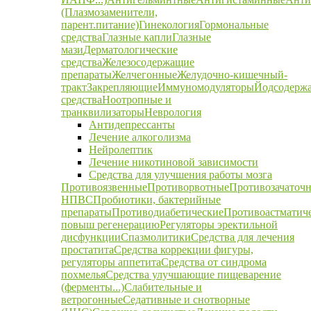
(Плазмозаменители,
парент.питание)
Гинекология
Гормональные
средства
Глазные капли
Глазные
мази
Дерматологические
средства
Железосодержащие
препараты
Желчегонные
Желудочно-кишечный-
тракт
Закрепляющие
Иммуномодуляторы
Йодсодерж
средства
Ноотропные и
транквилизаторы
Неврология
Антидепрессанты
Лечение алкоголизма
Нейролептик
Лечение никотиновой зависимости
Средства для улучшения работы мозга
Противоязвенные
Противорвотные
Противозачаточ
НПВС
Пробиотики, бактерийные
препараты
Противодиабетические
Противоастматич
повыш регенерацию
Регуляторы эректильной
дисфункции
Спазмолитики
Средства для лечения
простатита
Средства коррекции фигуры,
регуляторы аппетита
Средства от синдрома
похмелья
Средства улучшающие пищеварение
(ферменты...)
Слабительные и
ветрогонные
Седативные и снотворные