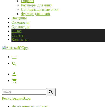
Оправы
Растворы для линз
Солнцезащитные очки
Футляр для очков
Вакцины
Онкология
Ортопедия
О Нас
Оплата
Контакты
Регистрация
Вход
Эндокринная система