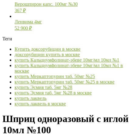
Верошпирон капс. 100мг №30
367
₽
Ленвима 4мг
52 900
₽
Теги
Купить доксорубицин в москве
доксорубицин купить в москве
купить Кальциумфолинат-эбеве 10мг/мл 10мл №1
купить Кальциумфолинат-эбеве 10мг/мл 10мл №1 в
москве
купить Меркаптопурин таб. 50мг №25
купить Меркаптопурин таб. 50мг №25 в москве
купить Эсмия таб. 5мг №28
купить Эсмия таб. 5мг №28 в москве
купить лаквель
купить лаквель в москве
Шприц одноразовый с иглой
10мл №100