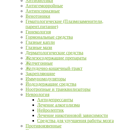
Антибиотики
Антигеморройные
Антипсориазные
Венотоники
Гематологические (Плазмозаменители,
парент.питание)
Гинекология
Гормональные средства
Глазные капли
Глазные мази
Дерматологические средства
Железосодержащие препараты
Желчегонные
Желудочно-кишечный-тракт
Закрепляющие
Иммуномодуляторы
Йодсодержащие средства
Ноотропные и транквилизаторы
Неврология
Антидепрессанты
Лечение алкоголизма
Нейролептик
Лечение никотиновой зависимости
Средства для улучшения работы мозга
Противоязвенные