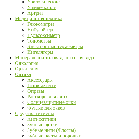
Урологические
Ушные капли
Артрит
Медицинская техника
Глюкометры
Нибулайзеры
Пульсоксиметр
Тонометры
Электронные термометры
Ингаляторы
Минерально-столовая, питьевая вода
Онкология
Ортопедия
Оптика
Аксессуары
Готовые очки
Оправы
Растворы для линз
Солнцезащитные очки
Футляр для очков
Средства гигиены
Антисептики
Зубные щетки
Зубные нити (Флоссы)
Зубные пасты и порошки