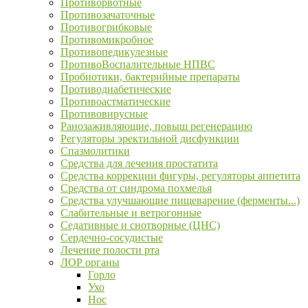
Противорвотные
Противозачаточные
Противогрибковые
Противомикробное
Противопедикулезные
ПротивоВоспалительные НПВС
Пробиотики, бактерийные препараты
Противодиабетические
Противоастматические
Противовирусные
Ранозаживляющие, повыш регенерацию
Регуляторы эректильной дисфункции
Спазмолитики
Средства для лечения простатита
Средства коррекции фигуры, регуляторы аппетита
Средства от синдрома похмелья
Средства улучшающие пищеварение (ферменты...)
Слабительные и ветрогонные
Седативные и снотворные (ЦНС)
Сердечно-сосудистые
Лечение полости рта
ЛОР органы
Горло
Ухо
Нос