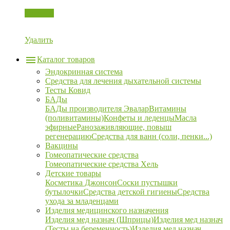
Корзина
Удалить
Каталог товаров
Эндокринная система
Средства для лечения дыхательной системы
Тесты Ковид
БАДы
БАДы производителя Эвалар
Витамины
(поливитамины)
Конфеты и леденцы
Масла
эфирные
Ранозаживляющие, повыш
регенерацию
Средства для ванн (соли, пенки...)
Вакцины
Гомеопатические средства
Гомеопатические средства Хель
Детские товары
Косметика Джонсон
Соски пустышки
бутылочки
Средства детской гигиены
Средства
ухода за младенцами
Изделия медицинского назначения
Изделия мед назнач (Шприцы)
Изделия мед назнач
(Тесты на беременность)
Изделия мед назнач