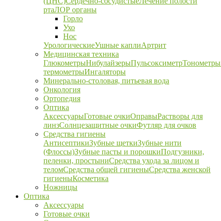
(ЦНС)
Сердечно-сосудистые
Лечение полости
рта
ЛОР органы
Горло
Ухо
Нос
Урологические
Ушные капли
Артрит
Медицинская техника
Глюкометры
Нибулайзеры
Пульсоксиметр
Тонометры
термометры
Ингаляторы
Минерально-столовая, питьевая вода
Онкология
Ортопедия
Оптика
Аксессуары
Готовые очки
Оправы
Растворы для
линз
Солнцезащитные очки
Футляр для очков
Средства гигиены
Антисептики
Зубные щетки
Зубные нити
(Флоссы)
Зубные пасты и порошки
Подгузники,
пеленки, простыни
Средства ухода за лицом и
телом
Средства общей гигиены
Средства женской
гигиены
Косметика
Ножницы
Оптика
Аксессуары
Готовые очки