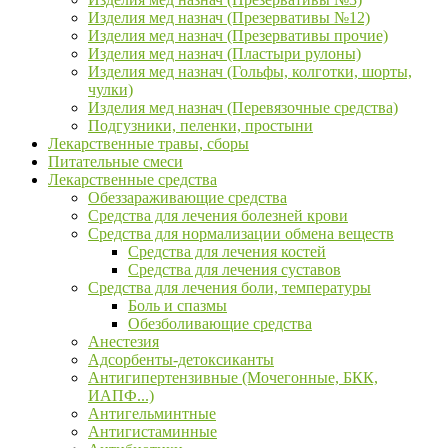
Изделия мед назнач (Презервативы №12)
Изделия мед назнач (Презервативы прочие)
Изделия мед назнач (Пластыри рулоны)
Изделия мед назнач (Гольфы, колготки, шорты,
чулки)
Изделия мед назнач (Перевязочные средства)
Подгузники, пеленки, простыни
Лекарственные травы, сборы
Питательные смеси
Лекарственные средства
Обеззараживающие средства
Средства для лечения болезней крови
Средства для нормализации обмена веществ
Средства для лечения костей
Средства для лечения суставов
Средства для лечения боли, температуры
Боль и спазмы
Обезболивающие средства
Анестезия
Адсорбенты-детоксиканты
Антигипертензивные (Мочегонные, БКК,
ИАПФ...)
Антигельминтные
Антигистаминные