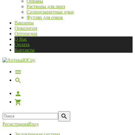
Оправы
Растворы для линз
Солнцезащитные очки
Футляр для очков
Вакцины
Онкология
Ортопедия
О Нас
Оплата
Контакты
Регистрация
Вход
Эндокринная система