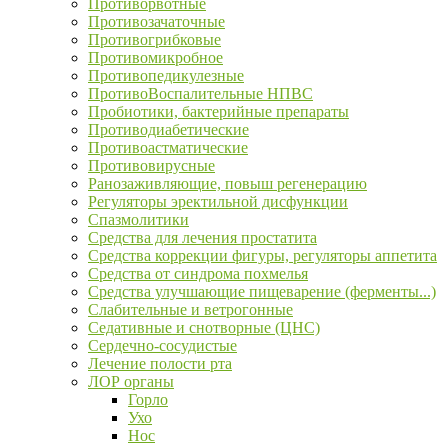
Противорвотные
Противозачаточные
Противогрибковые
Противомикробное
Противопедикулезные
ПротивоВоспалительные НПВС
Пробиотики, бактерийные препараты
Противодиабетические
Противоастматические
Противовирусные
Ранозаживляющие, повыш регенерацию
Регуляторы эректильной дисфункции
Спазмолитики
Средства для лечения простатита
Средства коррекции фигуры, регуляторы аппетита
Средства от синдрома похмелья
Средства улучшающие пищеварение (ферменты...)
Слабительные и ветрогонные
Седативные и снотворные (ЦНС)
Сердечно-сосудистые
Лечение полости рта
ЛОР органы
Горло
Ухо
Нос