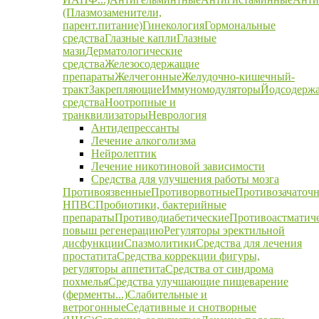
(Плазмозаменители,
парент.питание)
Гинекология
Гормональные
средства
Глазные капли
Глазные
мази
Дерматологические
средства
Железосодержащие
препараты
Желчегонные
Желудочно-кишечный-
тракт
Закрепляющие
Иммуномодуляторы
Йодсодерж
средства
Ноотропные и
транквилизаторы
Неврология
Антидепрессанты
Лечение алкоголизма
Нейролептик
Лечение никотиновой зависимости
Средства для улучшения работы мозга
Противоязвенные
Противорвотные
Противозачаточ
НПВС
Пробиотики, бактерийные
препараты
Противодиабетические
Противоастматич
повыш регенерацию
Регуляторы эректильной
дисфункции
Спазмолитики
Средства для лечения
простатита
Средства коррекции фигуры,
регуляторы аппетита
Средства от синдрома
похмелья
Средства улучшающие пищеварение
(ферменты...)
Слабительные и
ветрогонные
Седативные и снотворные