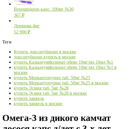
Верошпирон капс. 100мг №30
367
₽
Ленвима 4мг
52 900
₽
Теги
Купить доксорубицин в москве
доксорубицин купить в москве
купить Кальциумфолинат-эбеве 10мг/мл 10мл №1
купить Кальциумфолинат-эбеве 10мг/мл 10мл №1 в
москве
купить Меркаптопурин таб. 50мг №25
купить Меркаптопурин таб. 50мг №25 в москве
купить Эсмия таб. 5мг №28
купить Эсмия таб. 5мг №28 в москве
купить лаквель
купить лаквель в москве
Омега-3 из дикого камчат
лосося капс д/дет с 3-х лет