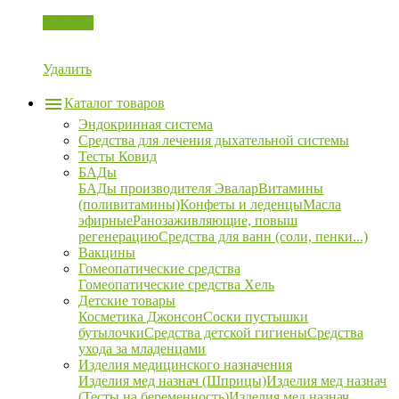
Корзина
Удалить
Каталог товаров
Эндокринная система
Средства для лечения дыхательной системы
Тесты Ковид
БАДы
БАДы производителя Эвалар
Витамины
(поливитамины)
Конфеты и леденцы
Масла
эфирные
Ранозаживляющие, повыш
регенерацию
Средства для ванн (соли, пенки...)
Вакцины
Гомеопатические средства
Гомеопатические средства Хель
Детские товары
Косметика Джонсон
Соски пустышки
бутылочки
Средства детской гигиены
Средства
ухода за младенцами
Изделия медицинского назначения
Изделия мед назнач (Шприцы)
Изделия мед назнач
(Тесты на беременность)
Изделия мед назнач