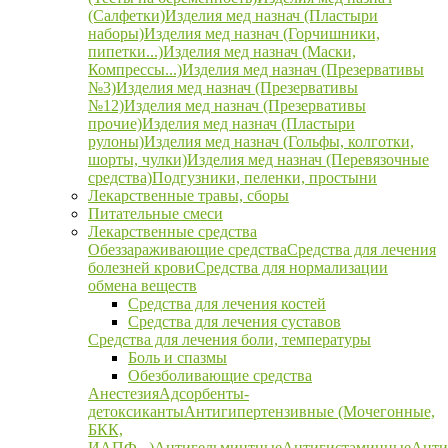
(Салфетки)
Изделия мед назнач (Пластыри
наборы)
Изделия мед назнач (Горчишники,
пипетки...)
Изделия мед назнач (Маски,
Компрессы...)
Изделия мед назнач (Презервативы
№3)
Изделия мед назнач (Презервативы
№12)
Изделия мед назнач (Презервативы
прочие)
Изделия мед назнач (Пластыри
рулоны)
Изделия мед назнач (Гольфы, колготки,
шорты, чулки)
Изделия мед назнач (Перевязочные
средства)
Подгузники, пеленки, простыни
Лекарственные травы, сборы
Питательные смеси
Лекарственные средства
Обеззараживающие средства
Средства для лечения
болезней крови
Средства для нормализации
обмена веществ
Средства для лечения костей
Средства для лечения суставов
Средства для лечения боли, температуры
Боль и спазмы
Обезболивающие средства
Анестезия
Адсорбенты-
детоксиканты
Антигипертензивные (Мочегонные,
БКК,
ИАПФ...)
Антигельминтные
Антигистаминные
Анти