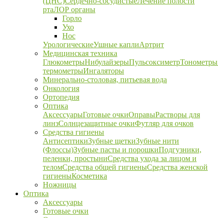
(ЦНС)
Сердечно-сосудистые
Лечение полости
рта
ЛОР органы
Горло
Ухо
Нос
Урологические
Ушные капли
Артрит
Медицинская техника
Глюкометры
Нибулайзеры
Пульсоксиметр
Тонометры
термометры
Ингаляторы
Минерально-столовая, питьевая вода
Онкология
Ортопедия
Оптика
Аксессуары
Готовые очки
Оправы
Растворы для
линз
Солнцезащитные очки
Футляр для очков
Средства гигиены
Антисептики
Зубные щетки
Зубные нити
(Флоссы)
Зубные пасты и порошки
Подгузники,
пеленки, простыни
Средства ухода за лицом и
телом
Средства общей гигиены
Средства женской
гигиены
Косметика
Ножницы
Оптика
Аксессуары
Готовые очки