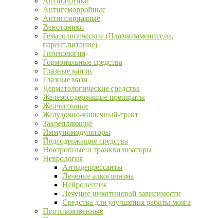
Антибиотики
Антигеморройные
Антипсориазные
Венотоники
Гематологические (Плазмозаменители,
парент.питание)
Гинекология
Гормональные средства
Глазные капли
Глазные мази
Дерматологические средства
Железосодержащие препараты
Желчегонные
Желудочно-кишечный-тракт
Закрепляющие
Иммуномодуляторы
Йодсодержащие средства
Ноотропные и транквилизаторы
Неврология
Антидепрессанты
Лечение алкоголизма
Нейролептик
Лечение никотиновой зависимости
Средства для улучшения работы мозга
Противоязвенные