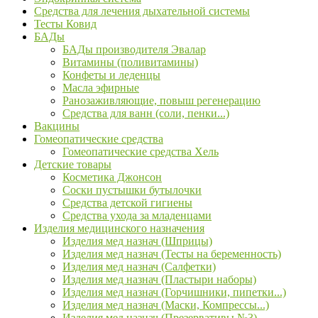
Средства для лечения дыхательной системы
Тесты Ковид
БАДы
БАДы производителя Эвалар
Витамины (поливитамины)
Конфеты и леденцы
Масла эфирные
Ранозаживляющие, повыш регенерацию
Средства для ванн (соли, пенки...)
Вакцины
Гомеопатические средства
Гомеопатические средства Хель
Детские товары
Косметика Джонсон
Соски пустышки бутылочки
Средства детской гигиены
Средства ухода за младенцами
Изделия медицинского назначения
Изделия мед назнач (Шприцы)
Изделия мед назнач (Тесты на беременность)
Изделия мед назнач (Салфетки)
Изделия мед назнач (Пластыри наборы)
Изделия мед назнач (Горчишники, пипетки...)
Изделия мед назнач (Маски, Компрессы...)
Изделия мед назнач (Презервативы №3)