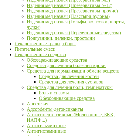
Изделия мед назнач (Презервативы №12)
Изделия мед назнач (Презервативы прочие)
Изделия мед назнач (Пластыри рулоны)
Изделия мед назнач (Гольфы, колготки, шорты,
чулки)
Изделия мед назнач (Перевязочные средства)
Подгузники, пеленки, простыни
Лекарственные травы, сборы
Питательные смеси
Лекарственные средства
Обеззараживающие средства
Средства для лечения болезней крови
Средства для нормализации обмена веществ
Средства для лечения костей
Средства для лечения суставов
Средства для лечения боли, температуры
Боль и спазмы
Обезболивающие средства
Анестезия
Адсорбенты-детоксиканты
Антигипертензивные (Мочегонные, БКК,
ИАПФ...)
Антигельминтные
Антигистаминные