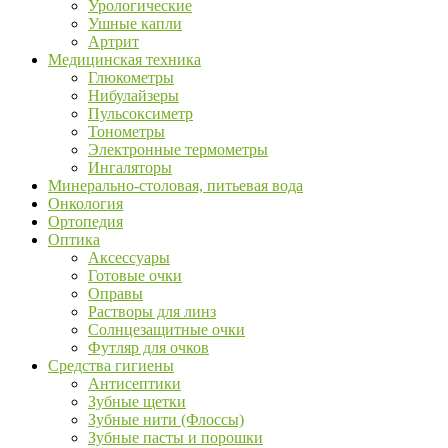
Урологические
Ушные капли
Артрит
Медицинская техника
Глюкометры
Нибулайзеры
Пульсоксиметр
Тонометры
Электронные термометры
Ингаляторы
Минерально-столовая, питьевая вода
Онкология
Ортопедия
Оптика
Аксессуары
Готовые очки
Оправы
Растворы для линз
Солнцезащитные очки
Футляр для очков
Средства гигиены
Антисептики
Зубные щетки
Зубные нити (Флоссы)
Зубные пасты и порошки