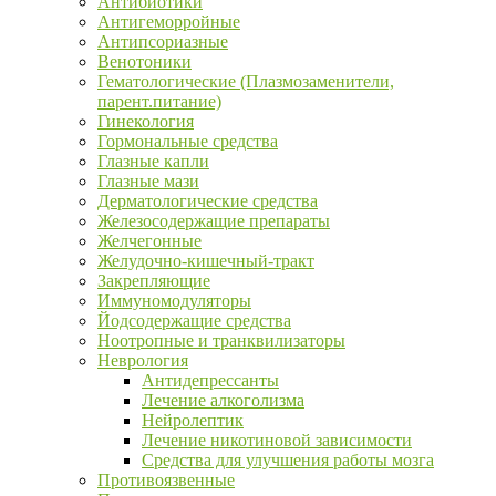
Антибиотики
Антигеморройные
Антипсориазные
Венотоники
Гематологические (Плазмозаменители,
парент.питание)
Гинекология
Гормональные средства
Глазные капли
Глазные мази
Дерматологические средства
Железосодержащие препараты
Желчегонные
Желудочно-кишечный-тракт
Закрепляющие
Иммуномодуляторы
Йодсодержащие средства
Ноотропные и транквилизаторы
Неврология
Антидепрессанты
Лечение алкоголизма
Нейролептик
Лечение никотиновой зависимости
Средства для улучшения работы мозга
Противоязвенные