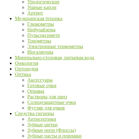
Урологические
Ушные капли
Артрит
Медицинская техника
Глюкометры
Нибулайзеры
Пульсоксиметр
Тонометры
Электронные термометры
Ингаляторы
Минерально-столовая, питьевая вода
Онкология
Ортопедия
Оптика
Аксессуары
Готовые очки
Оправы
Растворы для линз
Солнцезащитные очки
Футляр для очков
Средства гигиены
Антисептики
Зубные щетки
Зубные нити (Флоссы)
Зубные пасты и порошки