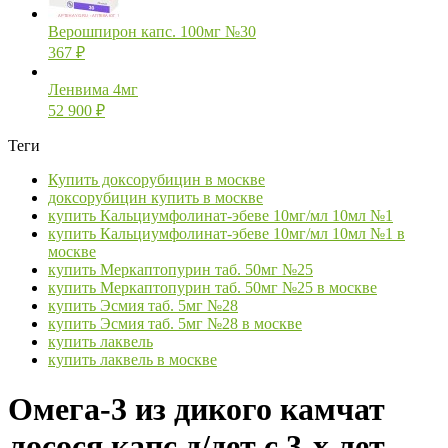
Верошпирон капс. 100мг №30
367
₽
Ленвима 4мг
52 900
₽
Теги
Купить доксорубицин в москве
доксорубицин купить в москве
купить Кальциумфолинат-эбеве 10мг/мл 10мл №1
купить Кальциумфолинат-эбеве 10мг/мл 10мл №1 в
москве
купить Меркаптопурин таб. 50мг №25
купить Меркаптопурин таб. 50мг №25 в москве
купить Эсмия таб. 5мг №28
купить Эсмия таб. 5мг №28 в москве
купить лаквель
купить лаквель в москве
Омега-3 из дикого камчат
лосося капс д/дет с 3-х лет