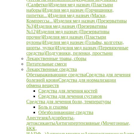
(Салфетки)
Изделия мед назнач (Пластыри
наборы)
Изделия мед назнач (Горчишники,
пипетки...)
Изделия мед назнач (Маски,
Компрессы...)
Изделия мед назнач (Презервативы
№3)
Изделия мед назнач (Презервативы
№12)
Изделия мед назнач (Презервативы
прочие)
Изделия мед назнач (Пластыри
рулоны)
Изделия мед назнач (Гольфы, колготки,
шорты, чулки)
Изделия мед назнач (Перевязочные
средства)
Подгузники, пеленки, простыни
Лекарственные травы, сборы
Питательные смеси
Лекарственные средства
Обеззараживающие средства
Средства для лечения
болезней крови
Средства для нормализации
обмена веществ
Средства для лечения костей
Средства для лечения суставов
Средства для лечения боли, температуры
Боль и спазмы
Обезболивающие средства
Анестезия
Адсорбенты-
детоксиканты
Антигипертензивные (Мочегонные,
БКК,
ИАПФ...)
Антигельминтные
Антигистаминные
Анти