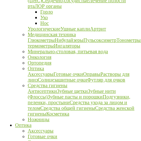
(ЦНС)
Сердечно-сосудистые
Лечение полости
рта
ЛОР органы
Горло
Ухо
Нос
Урологические
Ушные капли
Артрит
Медицинская техника
Глюкометры
Нибулайзеры
Пульсоксиметр
Тонометры
термометры
Ингаляторы
Минерально-столовая, питьевая вода
Онкология
Ортопедия
Оптика
Аксессуары
Готовые очки
Оправы
Растворы для
линз
Солнцезащитные очки
Футляр для очков
Средства гигиены
Антисептики
Зубные щетки
Зубные нити
(Флоссы)
Зубные пасты и порошки
Подгузники,
пеленки, простыни
Средства ухода за лицом и
телом
Средства общей гигиены
Средства женской
гигиены
Косметика
Ножницы
Оптика
Аксессуары
Готовые очки