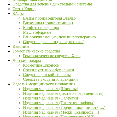
Средства для лечения дыхательной системы
Тесты Ковид
БАДы
БАДы производителя Эвалар
Витамины (поливитамины)
Конфеты и леденцы
Масла эфирные
Ранозаживляющие, повыш регенерацию
Средства для ванн (соли, пенки...)
Вакцины
Гомеопатические средства
Гомеопатические средства Хель
Детские товары
Косметика Джонсон
Соски пустышки бутылочки
Средства детской гигиены
Средства ухода за младенцами
Изделия медицинского назначения
Изделия мед назнач (Шприцы)
Изделия мед назнач (Тесты на беременность)
Изделия мед назнач (Салфетки)
Изделия мед назнач (Пластыри наборы)
Изделия мед назнач (Горчишники, пипетки...)
Изделия мед назнач (Маски, Компрессы...)
Изделия мед назнач (Презервативы №3)