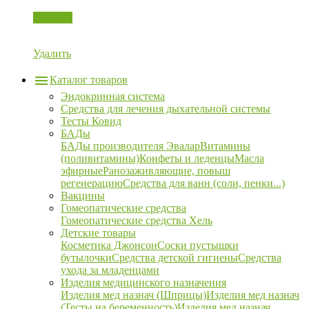
Корзина
Удалить
Каталог товаров
Эндокринная система
Средства для лечения дыхательной системы
Тесты Ковид
БАДы
БАДы производителя Эвалар
Витамины
(поливитамины)
Конфеты и леденцы
Масла
эфирные
Ранозаживляющие, повыш
регенерацию
Средства для ванн (соли, пенки...)
Вакцины
Гомеопатические средства
Гомеопатические средства Хель
Детские товары
Косметика Джонсон
Соски пустышки
бутылочки
Средства детской гигиены
Средства
ухода за младенцами
Изделия медицинского назначения
Изделия мед назнач (Шприцы)
Изделия мед назнач
(Тесты на беременность)
Изделия мед назнач