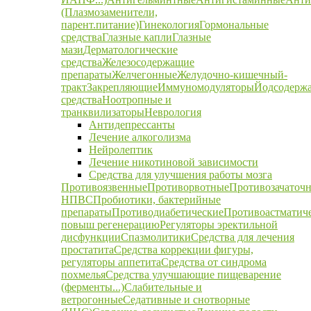
(Плазмозаменители,
парент.питание)
Гинекология
Гормональные
средства
Глазные капли
Глазные
мази
Дерматологические
средства
Железосодержащие
препараты
Желчегонные
Желудочно-кишечный-
тракт
Закрепляющие
Иммуномодуляторы
Йодсодерж
средства
Ноотропные и
транквилизаторы
Неврология
Антидепрессанты
Лечение алкоголизма
Нейролептик
Лечение никотиновой зависимости
Средства для улучшения работы мозга
Противоязвенные
Противорвотные
Противозачаточ
НПВС
Пробиотики, бактерийные
препараты
Противодиабетические
Противоастматич
повыш регенерацию
Регуляторы эректильной
дисфункции
Спазмолитики
Средства для лечения
простатита
Средства коррекции фигуры,
регуляторы аппетита
Средства от синдрома
похмелья
Средства улучшающие пищеварение
(ферменты...)
Слабительные и
ветрогонные
Седативные и снотворные