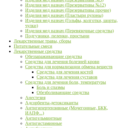
Изделия мед назнач (Презервативы №12)
Изделия мед назнач (Презервативы прочие)
Изделия мед назнач (Пластыри рулоны)
Изделия мед назнач (Гольфы, колготки, шорты,
чулки)
Изделия мед назнач (Перевязочные средства)
Подгузники, пеленки, простыни
Лекарственные травы, сборы
Питательные смеси
Лекарственные средства
Обеззараживающие средства
Средства для лечения болезней крови
Средства для нормализации обмена веществ
Средства для лечения костей
Средства для лечения суставов
Средства для лечения боли, температуры
Боль и спазмы
Обезболивающие средства
Анестезия
Адсорбенты-детоксиканты
Антигипертензивные (Мочегонные, БКК,
ИАПФ...)
Антигельминтные
Антигистаминные