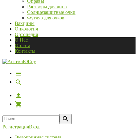
Оправы
Растворы для линз
Солнцезащитные очки
Футляр для очков
Вакцины
Онкология
Ортопедия
О Нас
Оплата
Контакты
Регистрация
Вход
Эндокринная система