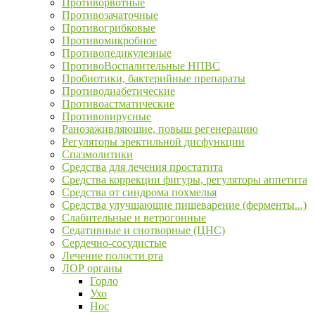
Противорвотные
Противозачаточные
Противогрибковые
Противомикробное
Противопедикулезные
ПротивоВоспалительные НПВС
Пробиотики, бактерийные препараты
Противодиабетические
Противоастматические
Противовирусные
Ранозаживляющие, повыш регенерацию
Регуляторы эректильной дисфункции
Спазмолитики
Средства для лечения простатита
Средства коррекции фигуры, регуляторы аппетита
Средства от синдрома похмелья
Средства улучшающие пищеварение (ферменты...)
Слабительные и ветрогонные
Седативные и снотворные (ЦНС)
Сердечно-сосудистые
Лечение полости рта
ЛОР органы
Горло
Ухо
Нос