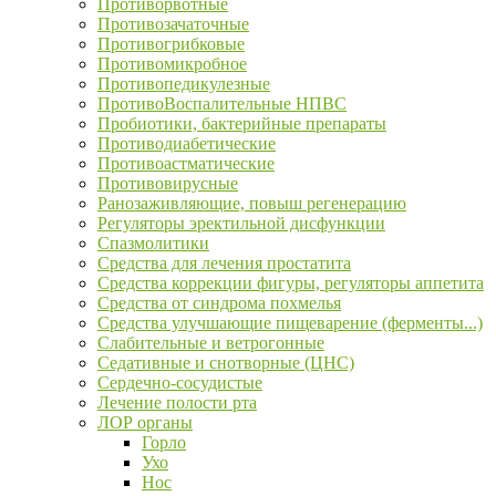
Противорвотные
Противозачаточные
Противогрибковые
Противомикробное
Противопедикулезные
ПротивоВоспалительные НПВС
Пробиотики, бактерийные препараты
Противодиабетические
Противоастматические
Противовирусные
Ранозаживляющие, повыш регенерацию
Регуляторы эректильной дисфункции
Спазмолитики
Средства для лечения простатита
Средства коррекции фигуры, регуляторы аппетита
Средства от синдрома похмелья
Средства улучшающие пищеварение (ферменты...)
Слабительные и ветрогонные
Седативные и снотворные (ЦНС)
Сердечно-сосудистые
Лечение полости рта
ЛОР органы
Горло
Ухо
Нос