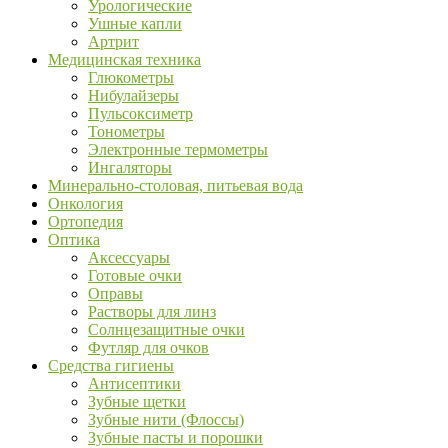
Урологические
Ушные капли
Артрит
Медицинская техника
Глюкометры
Нибулайзеры
Пульсоксиметр
Тонометры
Электронные термометры
Ингаляторы
Минерально-столовая, питьевая вода
Онкология
Ортопедия
Оптика
Аксессуары
Готовые очки
Оправы
Растворы для линз
Солнцезащитные очки
Футляр для очков
Средства гигиены
Антисептики
Зубные щетки
Зубные нити (Флоссы)
Зубные пасты и порошки