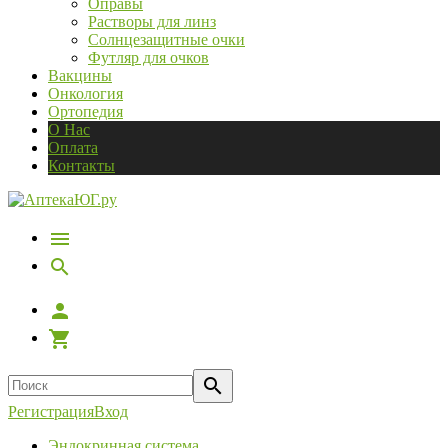
Оправы
Растворы для линз
Солнцезащитные очки
Футляр для очков
Вакцины
Онкология
Ортопедия
О Нас
Оплата
Контакты
Регистрация
Вход
Эндокринная система