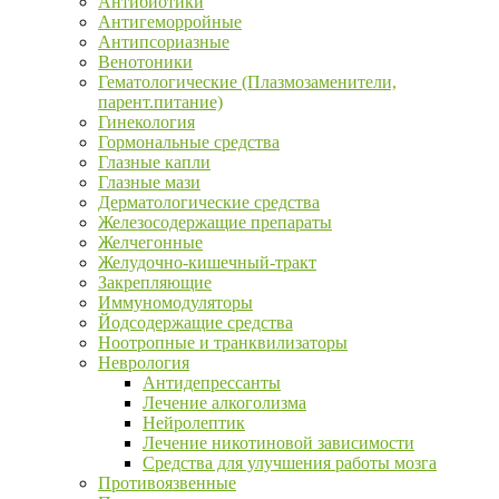
Антибиотики
Антигеморройные
Антипсориазные
Венотоники
Гематологические (Плазмозаменители,
парент.питание)
Гинекология
Гормональные средства
Глазные капли
Глазные мази
Дерматологические средства
Железосодержащие препараты
Желчегонные
Желудочно-кишечный-тракт
Закрепляющие
Иммуномодуляторы
Йодсодержащие средства
Ноотропные и транквилизаторы
Неврология
Антидепрессанты
Лечение алкоголизма
Нейролептик
Лечение никотиновой зависимости
Средства для улучшения работы мозга
Противоязвенные