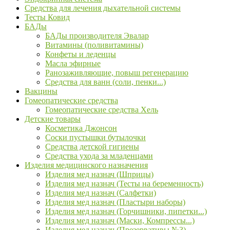
Средства для лечения дыхательной системы
Тесты Ковид
БАДы
БАДы производителя Эвалар
Витамины (поливитамины)
Конфеты и леденцы
Масла эфирные
Ранозаживляющие, повыш регенерацию
Средства для ванн (соли, пенки...)
Вакцины
Гомеопатические средства
Гомеопатические средства Хель
Детские товары
Косметика Джонсон
Соски пустышки бутылочки
Средства детской гигиены
Средства ухода за младенцами
Изделия медицинского назначения
Изделия мед назнач (Шприцы)
Изделия мед назнач (Тесты на беременность)
Изделия мед назнач (Салфетки)
Изделия мед назнач (Пластыри наборы)
Изделия мед назнач (Горчишники, пипетки...)
Изделия мед назнач (Маски, Компрессы...)
Изделия мед назнач (Презервативы №3)