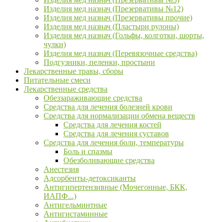
Изделия мед назнач (Презервативы №12)
Изделия мед назнач (Презервативы прочие)
Изделия мед назнач (Пластыри рулоны)
Изделия мед назнач (Гольфы, колготки, шорты,
чулки)
Изделия мед назнач (Перевязочные средства)
Подгузники, пеленки, простыни
Лекарственные травы, сборы
Питательные смеси
Лекарственные средства
Обеззараживающие средства
Средства для лечения болезней крови
Средства для нормализации обмена веществ
Средства для лечения костей
Средства для лечения суставов
Средства для лечения боли, температуры
Боль и спазмы
Обезболивающие средства
Анестезия
Адсорбенты-детоксиканты
Антигипертензивные (Мочегонные, БКК,
ИАПФ...)
Антигельминтные
Антигистаминные