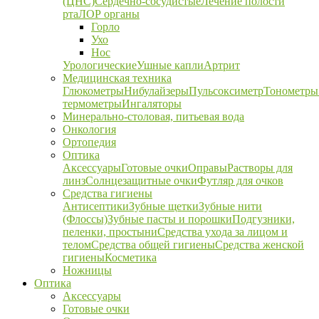
(ЦНС)
Сердечно-сосудистые
Лечение полости
рта
ЛОР органы
Горло
Ухо
Нос
Урологические
Ушные капли
Артрит
Медицинская техника
Глюкометры
Нибулайзеры
Пульсоксиметр
Тонометры
термометры
Ингаляторы
Минерально-столовая, питьевая вода
Онкология
Ортопедия
Оптика
Аксессуары
Готовые очки
Оправы
Растворы для
линз
Солнцезащитные очки
Футляр для очков
Средства гигиены
Антисептики
Зубные щетки
Зубные нити
(Флоссы)
Зубные пасты и порошки
Подгузники,
пеленки, простыни
Средства ухода за лицом и
телом
Средства общей гигиены
Средства женской
гигиены
Косметика
Ножницы
Оптика
Аксессуары
Готовые очки