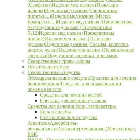
(Салфетки)
Изделия мед назнач (Пластыри
наборы)
Изделия мед назнач (Горчишники,
пипетки...)
Изделия мед назнач (Маски,
Компрессы...)
Изделия мед назнач (Презервативы
№3)
Изделия мед назнач (Презервативы
№12)
Изделия мед назнач (Презервативы
прочие)
Изделия мед назнач (Пластыри
рулоны)
Изделия мед назнач (Гольфы, колготки,
шорты, чулки)
Изделия мед назнач (Перевязочные
средства)
Подгузники, пеленки, простыни
Лекарственные травы, сборы
Питательные смеси
Лекарственные средства
Обеззараживающие средства
Средства для лечения
болезней крови
Средства для нормализации
обмена веществ
Средства для лечения костей
Средства для лечения суставов
Средства для лечения боли, температуры
Боль и спазмы
Обезболивающие средства
Анестезия
Адсорбенты-
детоксиканты
Антигипертензивные (Мочегонные,
БКК,
ИАПФ...)
Антигельминтные
Антигистаминные
Анти