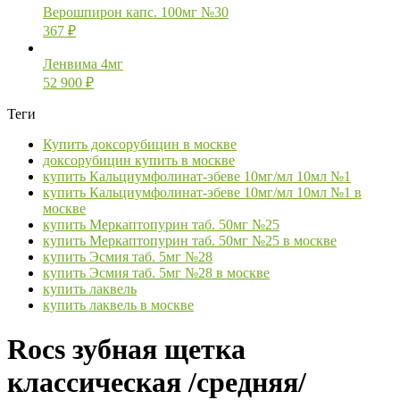
Верошпирон капс. 100мг №30
367
₽
Ленвима 4мг
52 900
₽
Теги
Купить доксорубицин в москве
доксорубицин купить в москве
купить Кальциумфолинат-эбеве 10мг/мл 10мл №1
купить Кальциумфолинат-эбеве 10мг/мл 10мл №1 в
москве
купить Меркаптопурин таб. 50мг №25
купить Меркаптопурин таб. 50мг №25 в москве
купить Эсмия таб. 5мг №28
купить Эсмия таб. 5мг №28 в москве
купить лаквель
купить лаквель в москве
Rocs зубная щетка
классическая /средняя/