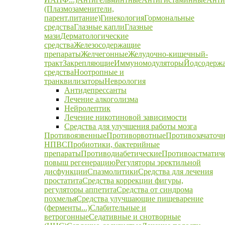
(Плазмозаменители,
парент.питание)
Гинекология
Гормональные
средства
Глазные капли
Глазные
мази
Дерматологические
средства
Железосодержащие
препараты
Желчегонные
Желудочно-кишечный-
тракт
Закрепляющие
Иммуномодуляторы
Йодсодерж
средства
Ноотропные и
транквилизаторы
Неврология
Антидепрессанты
Лечение алкоголизма
Нейролептик
Лечение никотиновой зависимости
Средства для улучшения работы мозга
Противоязвенные
Противорвотные
Противозачаточ
НПВС
Пробиотики, бактерийные
препараты
Противодиабетические
Противоастматич
повыш регенерацию
Регуляторы эректильной
дисфункции
Спазмолитики
Средства для лечения
простатита
Средства коррекции фигуры,
регуляторы аппетита
Средства от синдрома
похмелья
Средства улучшающие пищеварение
(ферменты...)
Слабительные и
ветрогонные
Седативные и снотворные