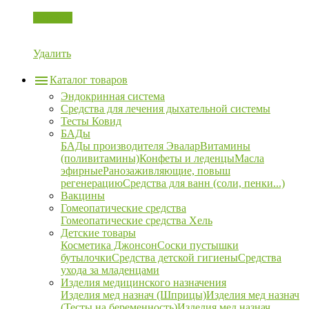
Корзина
Удалить
Каталог товаров
Эндокринная система
Средства для лечения дыхательной системы
Тесты Ковид
БАДы
БАДы производителя Эвалар
Витамины
(поливитамины)
Конфеты и леденцы
Масла
эфирные
Ранозаживляющие, повыш
регенерацию
Средства для ванн (соли, пенки...)
Вакцины
Гомеопатические средства
Гомеопатические средства Хель
Детские товары
Косметика Джонсон
Соски пустышки
бутылочки
Средства детской гигиены
Средства
ухода за младенцами
Изделия медицинского назначения
Изделия мед назнач (Шприцы)
Изделия мед назнач
(Тесты на беременность)
Изделия мед назнач