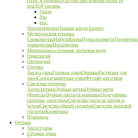
(ЦНС)
Сердечно-сосудистые
Лечение полости
рта
ЛОР органы
Горло
Ухо
Нос
Урологические
Ушные капли
Артрит
Медицинская техника
Глюкометры
Нибулайзеры
Пульсоксиметр
Тонометры
термометры
Ингаляторы
Минерально-столовая, питьевая вода
Онкология
Ортопедия
Оптика
Аксессуары
Готовые очки
Оправы
Растворы для
линз
Солнцезащитные очки
Футляр для очков
Средства гигиены
Антисептики
Зубные щетки
Зубные нити
(Флоссы)
Зубные пасты и порошки
Подгузники,
пеленки, простыни
Средства ухода за лицом и
телом
Средства общей гигиены
Средства женской
гигиены
Косметика
Ножницы
Оптика
Аксессуары
Готовые очки