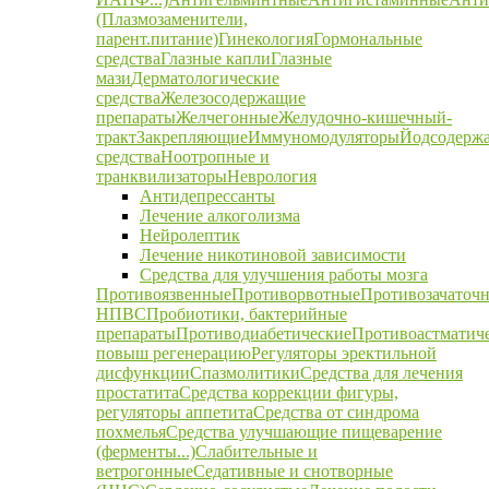
(Плазмозаменители,
парент.питание)
Гинекология
Гормональные
средства
Глазные капли
Глазные
мази
Дерматологические
средства
Железосодержащие
препараты
Желчегонные
Желудочно-кишечный-
тракт
Закрепляющие
Иммуномодуляторы
Йодсодерж
средства
Ноотропные и
транквилизаторы
Неврология
Антидепрессанты
Лечение алкоголизма
Нейролептик
Лечение никотиновой зависимости
Средства для улучшения работы мозга
Противоязвенные
Противорвотные
Противозачаточ
НПВС
Пробиотики, бактерийные
препараты
Противодиабетические
Противоастматич
повыш регенерацию
Регуляторы эректильной
дисфункции
Спазмолитики
Средства для лечения
простатита
Средства коррекции фигуры,
регуляторы аппетита
Средства от синдрома
похмелья
Средства улучшающие пищеварение
(ферменты...)
Слабительные и
ветрогонные
Седативные и снотворные