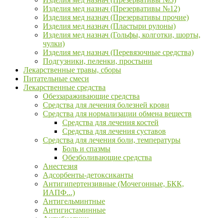
Изделия мед назнач (Презервативы №12)
Изделия мед назнач (Презервативы прочие)
Изделия мед назнач (Пластыри рулоны)
Изделия мед назнач (Гольфы, колготки, шорты,
чулки)
Изделия мед назнач (Перевязочные средства)
Подгузники, пеленки, простыни
Лекарственные травы, сборы
Питательные смеси
Лекарственные средства
Обеззараживающие средства
Средства для лечения болезней крови
Средства для нормализации обмена веществ
Средства для лечения костей
Средства для лечения суставов
Средства для лечения боли, температуры
Боль и спазмы
Обезболивающие средства
Анестезия
Адсорбенты-детоксиканты
Антигипертензивные (Мочегонные, БКК,
ИАПФ...)
Антигельминтные
Антигистаминные