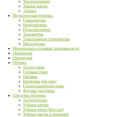
Урологические
Ушные капли
Артрит
Медицинская техника
Глюкометры
Нибулайзеры
Пульсоксиметр
Тонометры
Электронные термометры
Ингаляторы
Минерально-столовая, питьевая вода
Онкология
Ортопедия
Оптика
Аксессуары
Готовые очки
Оправы
Растворы для линз
Солнцезащитные очки
Футляр для очков
Средства гигиены
Антисептики
Зубные щетки
Зубные нити (Флоссы)
Зубные пасты и порошки