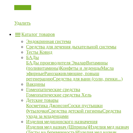
Корзина
Удалить
Каталог товаров
Эндокринная система
Средства для лечения дыхательной системы
Тесты Ковид
БАДы
БАДы производителя Эвалар
Витамины
(поливитамины)
Конфеты и леденцы
Масла
эфирные
Ранозаживляющие, повыш
регенерацию
Средства для ванн (соли, пенки...)
Вакцины
Гомеопатические средства
Гомеопатические средства Хель
Детские товары
Косметика Джонсон
Соски пустышки
бутылочки
Средства детской гигиены
Средства
ухода за младенцами
Изделия медицинского назначения
Изделия мед назнач (Шприцы)
Изделия мед назнач
(Тесты на беременность)
Изделия мед назнач