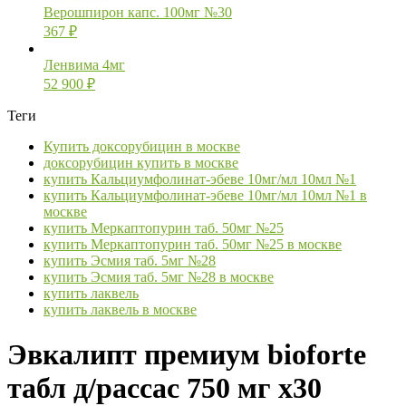
Верошпирон капс. 100мг №30
367
₽
Ленвима 4мг
52 900
₽
Теги
Купить доксорубицин в москве
доксорубицин купить в москве
купить Кальциумфолинат-эбеве 10мг/мл 10мл №1
купить Кальциумфолинат-эбеве 10мг/мл 10мл №1 в
москве
купить Меркаптопурин таб. 50мг №25
купить Меркаптопурин таб. 50мг №25 в москве
купить Эсмия таб. 5мг №28
купить Эсмия таб. 5мг №28 в москве
купить лаквель
купить лаквель в москве
Эвкалипт премиум bioforte
табл д/рассас 750 мг х30