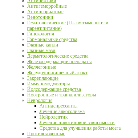
Антибиотики
Антигеморройные
Антипсориазные
Венотоники
Гематологические (Плазмозаменители,
парент.питание)
Гинекология
Гормональные средства
Глазные капли
Глазные мази
Дерматологические средства
Железосодержащие препараты
Желчегонные
Желудочно-кишечный-тракт
Закрепляющие
Иммуномодуляторы
Йодсодержащие средства
Ноотропные и транквилизаторы
Неврология
Антидепрессанты
Лечение алкоголизма
Нейролептик
Лечение никотиновой зависимости
Средства для улучшения работы мозга
Противоязвенные