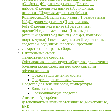
(Салфетки)
Изделия мед назнач (Пластыри
наборы)
Изделия мед назнач (Горчишники,
пипетки...)
Изделия мед назнач (Маски,
Компрессы...)
Изделия мед назнач (Презервативы
№3)
Изделия мед назнач (Презервативы
№12)
Изделия мед назнач (Презервативы
прочие)
Изделия мед назнач (Пластыри
рулоны)
Изделия мед назнач (Гольфы, колготки,
шорты, чулки)
Изделия мед назнач (Перевязочные
средства)
Подгузники, пеленки, простыни
Лекарственные травы, сборы
Питательные смеси
Лекарственные средства
Обеззараживающие средства
Средства для лечения
болезней крови
Средства для нормализации
обмена веществ
Средства для лечения костей
Средства для лечения суставов
Средства для лечения боли, температуры
Боль и спазмы
Обезболивающие средства
Анестезия
Адсорбенты-
детоксиканты
Антигипертензивные (Мочегонные,
БКК,
ИАПФ...)
Антигельминтные
Антигистаминные
Анти