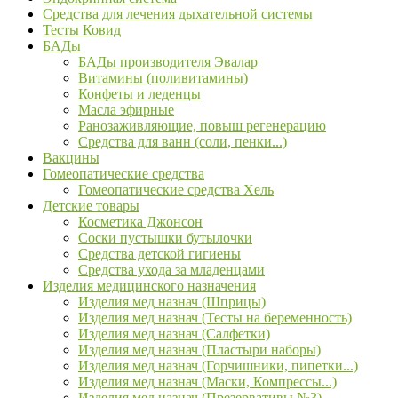
Средства для лечения дыхательной системы
Тесты Ковид
БАДы
БАДы производителя Эвалар
Витамины (поливитамины)
Конфеты и леденцы
Масла эфирные
Ранозаживляющие, повыш регенерацию
Средства для ванн (соли, пенки...)
Вакцины
Гомеопатические средства
Гомеопатические средства Хель
Детские товары
Косметика Джонсон
Соски пустышки бутылочки
Средства детской гигиены
Средства ухода за младенцами
Изделия медицинского назначения
Изделия мед назнач (Шприцы)
Изделия мед назнач (Тесты на беременность)
Изделия мед назнач (Салфетки)
Изделия мед назнач (Пластыри наборы)
Изделия мед назнач (Горчишники, пипетки...)
Изделия мед назнач (Маски, Компрессы...)
Изделия мед назнач (Презервативы №3)