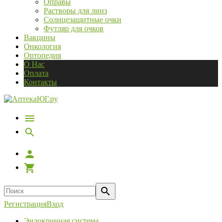
Оправы
Растворы для линз
Солнцезащитные очки
Футляр для очков
Вакцины
Онкология
Ортопедия
О Нас
Оплата
Контакты
Регистрация
Вход
Эндокринная система