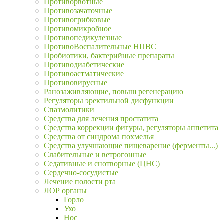
Противорвотные
Противозачаточные
Противогрибковые
Противомикробное
Противопедикулезные
ПротивоВоспалительные НПВС
Пробиотики, бактерийные препараты
Противодиабетические
Противоастматические
Противовирусные
Ранозаживляющие, повыш регенерацию
Регуляторы эректильной дисфункции
Спазмолитики
Средства для лечения простатита
Средства коррекции фигуры, регуляторы аппетита
Средства от синдрома похмелья
Средства улучшающие пищеварение (ферменты...)
Слабительные и ветрогонные
Седативные и снотворные (ЦНС)
Сердечно-сосудистые
Лечение полости рта
ЛОР органы
Горло
Ухо
Нос