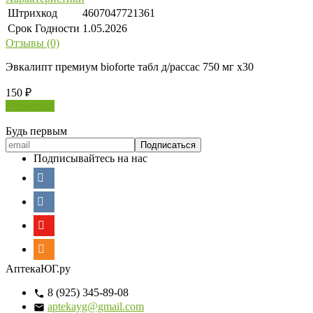
Штрихкод
4607047721361
Срок Годности
1.05.2026
Отзывы (0)
Эвкалипт премиум bioforte табл д/рассас 750 мг х30
150
₽
В корзину
Будь первым
Подписывайтесь на нас
АптекаЮГ.ру
8 (925) 345-89-08
aptekayg@gmail.com