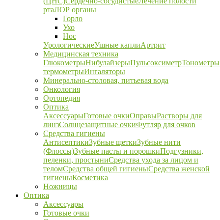
(ЦНС)
Сердечно-сосудистые
Лечение полости
рта
ЛОР органы
Горло
Ухо
Нос
Урологические
Ушные капли
Артрит
Медицинская техника
Глюкометры
Нибулайзеры
Пульсоксиметр
Тонометры
термометры
Ингаляторы
Минерально-столовая, питьевая вода
Онкология
Ортопедия
Оптика
Аксессуары
Готовые очки
Оправы
Растворы для
линз
Солнцезащитные очки
Футляр для очков
Средства гигиены
Антисептики
Зубные щетки
Зубные нити
(Флоссы)
Зубные пасты и порошки
Подгузники,
пеленки, простыни
Средства ухода за лицом и
телом
Средства общей гигиены
Средства женской
гигиены
Косметика
Ножницы
Оптика
Аксессуары
Готовые очки