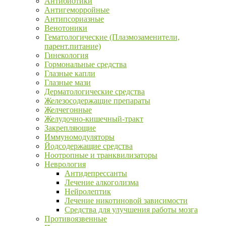
Антибиотики
Антигеморройные
Антипсориазные
Венотоники
Гематологические (Плазмозаменители,
парент.питание)
Гинекология
Гормональные средства
Глазные капли
Глазные мази
Дерматологические средства
Железосодержащие препараты
Желчегонные
Желудочно-кишечный-тракт
Закрепляющие
Иммуномодуляторы
Йодсодержащие средства
Ноотропные и транквилизаторы
Неврология
Антидепрессанты
Лечение алкоголизма
Нейролептик
Лечение никотиновой зависимости
Средства для улучшения работы мозга
Противоязвенные