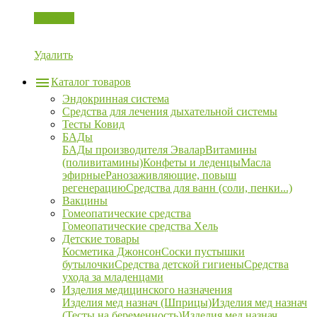
Корзина
Удалить
Каталог товаров
Эндокринная система
Средства для лечения дыхательной системы
Тесты Ковид
БАДы
БАДы производителя Эвалар
Витамины
(поливитамины)
Конфеты и леденцы
Масла
эфирные
Ранозаживляющие, повыш
регенерацию
Средства для ванн (соли, пенки...)
Вакцины
Гомеопатические средства
Гомеопатические средства Хель
Детские товары
Косметика Джонсон
Соски пустышки
бутылочки
Средства детской гигиены
Средства
ухода за младенцами
Изделия медицинского назначения
Изделия мед назнач (Шприцы)
Изделия мед назнач
(Тесты на беременность)
Изделия мед назнач