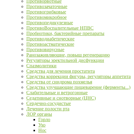
Противорвотные
Противозачаточные
Противогрибковые
Противомикробное
Противопедикулезные
ПротивоВоспалительные НПВС
Пробиотики, бактерийные препараты
Противодиабетические
Противоастматические
Противовирусные
Ранозаживляющие, повыш регенерацию
Регуляторы эректильной дисфункции
Спазмолитики
Средства для лечения простатита
Средства коррекции фигуры, регуляторы аппетита
Средства от синдрома похмелья
Средства улучшающие пищеварение (ферменты...)
Слабительные и ветрогонные
Седативные и снотворные (ЦНС)
Сердечно-сосудистые
Лечение полости рта
ЛОР органы
Горло
Ухо
Нос