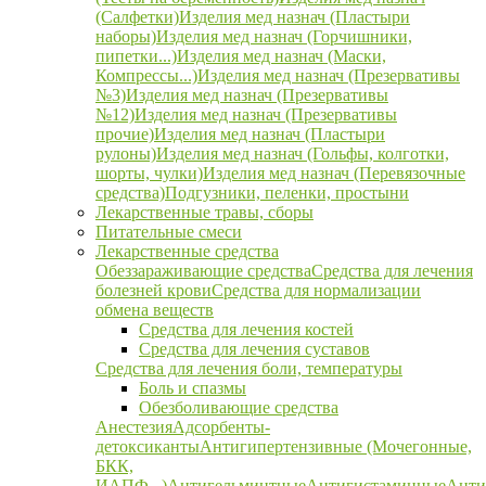
(Салфетки)
Изделия мед назнач (Пластыри
наборы)
Изделия мед назнач (Горчишники,
пипетки...)
Изделия мед назнач (Маски,
Компрессы...)
Изделия мед назнач (Презервативы
№3)
Изделия мед назнач (Презервативы
№12)
Изделия мед назнач (Презервативы
прочие)
Изделия мед назнач (Пластыри
рулоны)
Изделия мед назнач (Гольфы, колготки,
шорты, чулки)
Изделия мед назнач (Перевязочные
средства)
Подгузники, пеленки, простыни
Лекарственные травы, сборы
Питательные смеси
Лекарственные средства
Обеззараживающие средства
Средства для лечения
болезней крови
Средства для нормализации
обмена веществ
Средства для лечения костей
Средства для лечения суставов
Средства для лечения боли, температуры
Боль и спазмы
Обезболивающие средства
Анестезия
Адсорбенты-
детоксиканты
Антигипертензивные (Мочегонные,
БКК,
ИАПФ...)
Антигельминтные
Антигистаминные
Анти