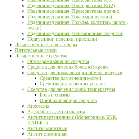
Изделия мед назнач (Презервативы №12)
Изделия мед назнач (Презервативы прочие)
Изделия мед назнач (Пластыри рулоны)
Изделия мед назнач (Гольфы, колготки, шорты,
чулки)
Изделия мед назнач (Перевязочные средства)
Подгузники, пеленки, простыни
Лекарственные травы, сборы
Питательные смеси
Лекарственные средства
Обеззараживающие средства
Средства для лечения болезней крови
Средства для нормализации обмена веществ
Средства для лечения костей
Средства для лечения суставов
Средства для лечения боли, температуры
Боль и спазмы
Обезболивающие средства
Анестезия
Адсорбенты-детоксиканты
Антигипертензивные (Мочегонные, БКК,
ИАПФ...)
Антигельминтные
Антигистаминные