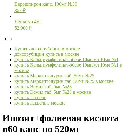
Верошпирон капс. 100мг №30
367
₽
Ленвима 4мг
52 900
₽
Теги
Купить доксорубицин в москве
доксорубицин купить в москве
купить Кальциумфолинат-эбеве 10мг/мл 10мл №1
купить Кальциумфолинат-эбеве 10мг/мл 10мл №1 в
москве
купить Меркаптопурин таб. 50мг №25
купить Меркаптопурин таб. 50мг №25 в москве
купить Эсмия таб. 5мг №28
купить Эсмия таб. 5мг №28 в москве
купить лаквель
купить лаквель в москве
Инозит+фолиевая кислота
n60 капс по 520мг