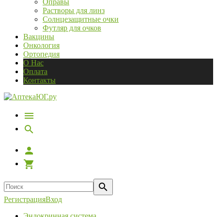
Оправы
Растворы для линз
Солнцезащитные очки
Футляр для очков
Вакцины
Онкология
Ортопедия
О Нас
Оплата
Контакты
Регистрация
Вход
Эндокринная система