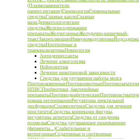
(Плазмозаменители,
парент.питание)
Гинекология
Гормональные
средства
Глазные капли
Глазные
мази
Дерматологические
средства
Железосодержащие
препараты
Желчегонные
Желудочно-кишечный-
тракт
Закрепляющие
Иммуномодуляторы
Йодсодерж
средства
Ноотропные и
транквилизаторы
Неврология
Антидепрессанты
Лечение алкоголизма
Нейролептик
Лечение никотиновой зависимости
Средства для улучшения работы мозга
Противоязвенные
Противорвотные
Противозачаточ
НПВС
Пробиотики, бактерийные
препараты
Противодиабетические
Противоастматич
повыш регенерацию
Регуляторы эректильной
дисфункции
Спазмолитики
Средства для лечения
простатита
Средства коррекции фигуры,
регуляторы аппетита
Средства от синдрома
похмелья
Средства улучшающие пищеварение
(ферменты...)
Слабительные и
ветрогонные
Седативные и снотворные