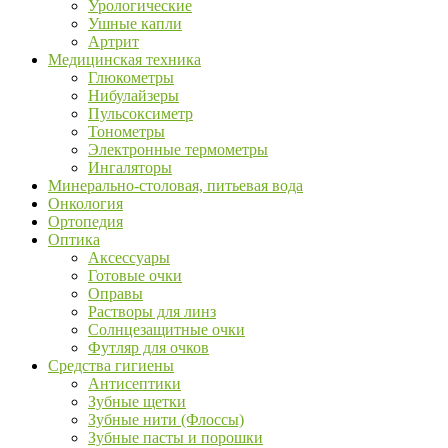
Урологические
Ушные капли
Артрит
Медицинская техника
Глюкометры
Нибулайзеры
Пульсоксиметр
Тонометры
Электронные термометры
Ингаляторы
Минерально-столовая, питьевая вода
Онкология
Ортопедия
Оптика
Аксессуары
Готовые очки
Оправы
Растворы для линз
Солнцезащитные очки
Футляр для очков
Средства гигиены
Антисептики
Зубные щетки
Зубные нити (Флоссы)
Зубные пасты и порошки