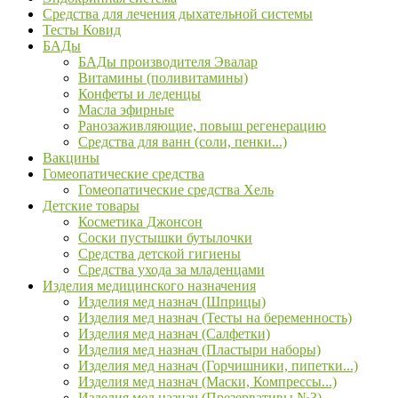
Средства для лечения дыхательной системы
Тесты Ковид
БАДы
БАДы производителя Эвалар
Витамины (поливитамины)
Конфеты и леденцы
Масла эфирные
Ранозаживляющие, повыш регенерацию
Средства для ванн (соли, пенки...)
Вакцины
Гомеопатические средства
Гомеопатические средства Хель
Детские товары
Косметика Джонсон
Соски пустышки бутылочки
Средства детской гигиены
Средства ухода за младенцами
Изделия медицинского назначения
Изделия мед назнач (Шприцы)
Изделия мед назнач (Тесты на беременность)
Изделия мед назнач (Салфетки)
Изделия мед назнач (Пластыри наборы)
Изделия мед назнач (Горчишники, пипетки...)
Изделия мед назнач (Маски, Компрессы...)
Изделия мед назнач (Презервативы №3)