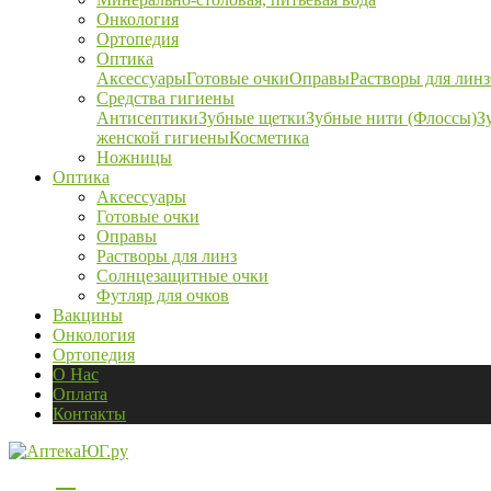
Онкология
Ортопедия
Оптика
Аксессуары
Готовые очки
Оправы
Растворы для линз
Средства гигиены
Антисептики
Зубные щетки
Зубные нити (Флоссы)
З
женской гигиены
Косметика
Ножницы
Оптика
Аксессуары
Готовые очки
Оправы
Растворы для линз
Солнцезащитные очки
Футляр для очков
Вакцины
Онкология
Ортопедия
О Нас
Оплата
Контакты