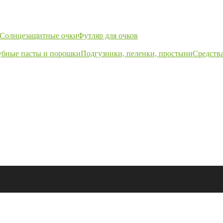
Солнцезащитные очки
Футляр для очков
убные пасты и порошки
Подгузники, пеленки, простыни
Средства