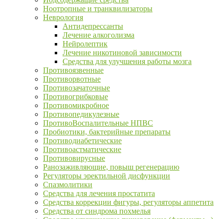
Ноотропные и транквилизаторы
Неврология
Антидепрессанты
Лечение алкоголизма
Нейролептик
Лечение никотиновой зависимости
Средства для улучшения работы мозга
Противоязвенные
Противорвотные
Противозачаточные
Противогрибковые
Противомикробное
Противопедикулезные
ПротивоВоспалительные НПВС
Пробиотики, бактерийные препараты
Противодиабетические
Противоастматические
Противовирусные
Ранозаживляющие, повыш регенерацию
Регуляторы эректильной дисфункции
Спазмолитики
Средства для лечения простатита
Средства коррекции фигуры, регуляторы аппетита
Средства от синдрома похмелья