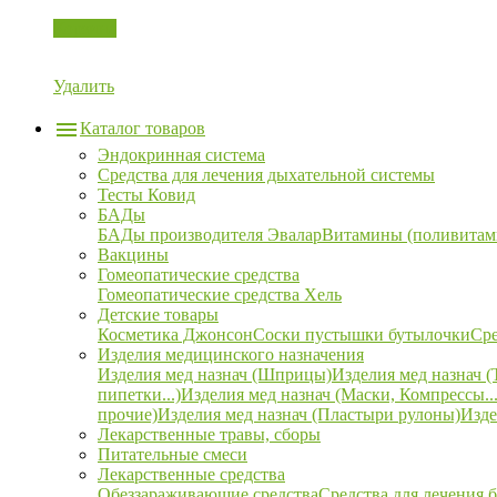
Корзина
Удалить
Каталог товаров
Эндокринная система
Средства для лечения дыхательной системы
Тесты Ковид
БАДы
БАДы производителя Эвалар
Витамины (поливитам
Вакцины
Гомеопатические средства
Гомеопатические средства Хель
Детские товары
Косметика Джонсон
Соски пустышки бутылочки
Сре
Изделия медицинского назначения
Изделия мед назнач (Шприцы)
Изделия мед назнач (
пипетки...)
Изделия мед назнач (Маски, Компрессы...
прочие)
Изделия мед назнач (Пластыри рулоны)
Изде
Лекарственные травы, сборы
Питательные смеси
Лекарственные средства
Обеззараживающие средства
Средства для лечения 