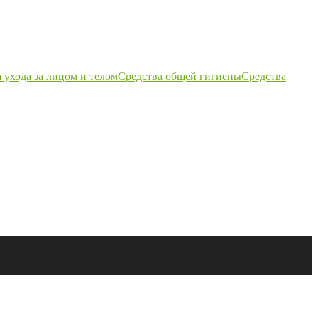
 ухода за лицом и телом
Средства общей гигиены
Средства