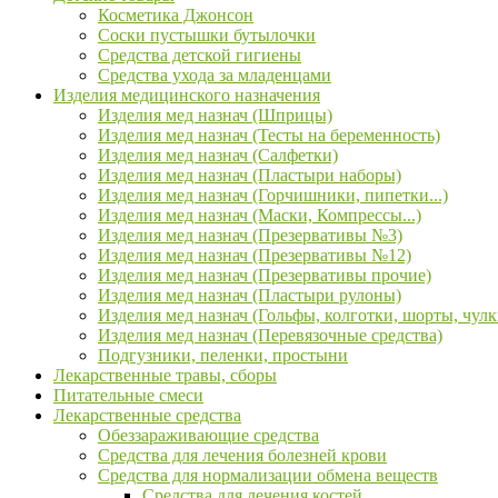
Косметика Джонсон
Соски пустышки бутылочки
Средства детской гигиены
Средства ухода за младенцами
Изделия медицинского назначения
Изделия мед назнач (Шприцы)
Изделия мед назнач (Тесты на беременность)
Изделия мед назнач (Салфетки)
Изделия мед назнач (Пластыри наборы)
Изделия мед назнач (Горчишники, пипетки...)
Изделия мед назнач (Маски, Компрессы...)
Изделия мед назнач (Презервативы №3)
Изделия мед назнач (Презервативы №12)
Изделия мед назнач (Презервативы прочие)
Изделия мед назнач (Пластыри рулоны)
Изделия мед назнач (Гольфы, колготки, шорты, чулк
Изделия мед назнач (Перевязочные средства)
Подгузники, пеленки, простыни
Лекарственные травы, сборы
Питательные смеси
Лекарственные средства
Обеззараживающие средства
Средства для лечения болезней крови
Средства для нормализации обмена веществ
Средства для лечения костей