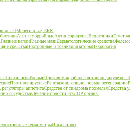
зивные (Мочегонные, БКК,
биотики
Антигеморройные
Антипсориазные
Венотоники
Гематол
а
Глазные капли
Глазные мази
Дерматологические средства
Железо
щие средства
Ноотропные и транквилизаторы
Неврология
ные
Противогрибковые
Противомикробное
Противопедикулезные
еские
Противовирусные
Ранозаживляющие, повыш регенерацию
Р
 регуляторы аппетита
Средства от синдрома похмелья
Средства 
ечно-сосудистые
Лечение полости рта
ЛОР органы
Электронные термометры
Ингаляторы