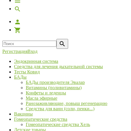
Регистрация
Вход
Эндокринная система
Средства для лечения дыхательной системы
Тесты Ковид
БАДы
БАДы производителя Эвалар
Витамины (поливитамины)
Конфеты и леденцы
Масла эфирные
Ранозаживляющие, повыш регенерацию
Средства для ванн (соли, пенки...)
Вакцины
Гомеопатические средства
Гомеопатические средства Хель
Детские товары