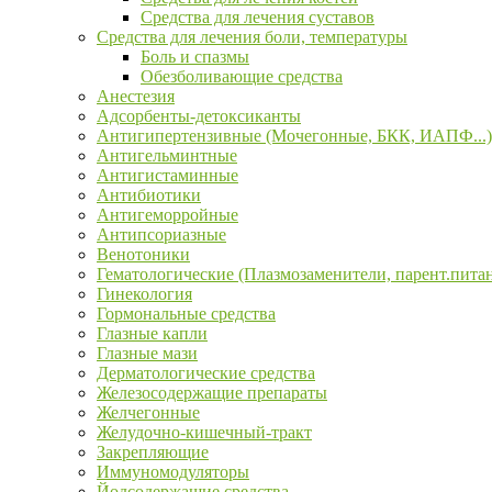
Средства для лечения суставов
Средства для лечения боли, температуры
Боль и спазмы
Обезболивающие средства
Анестезия
Адсорбенты-детоксиканты
Антигипертензивные (Мочегонные, БКК, ИАПФ...)
Антигельминтные
Антигистаминные
Антибиотики
Антигеморройные
Антипсориазные
Венотоники
Гематологические (Плазмозаменители, парент.пита
Гинекология
Гормональные средства
Глазные капли
Глазные мази
Дерматологические средства
Железосодержащие препараты
Желчегонные
Желудочно-кишечный-тракт
Закрепляющие
Иммуномодуляторы
Йодсодержащие средства