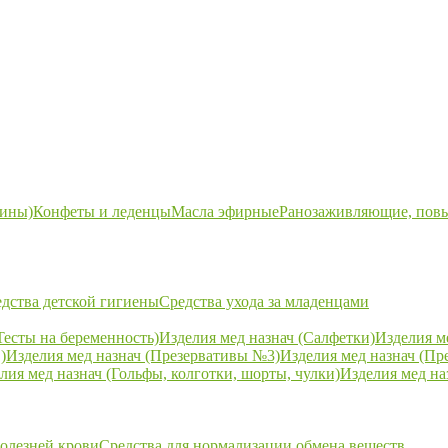
ины)
Конфеты и леденцы
Масла эфирные
Ранозаживляющие, пов
дства детской гигиены
Средства ухода за младенцами
Тесты на беременность)
Изделия мед назнач (Салфетки)
Изделия м
)
Изделия мед назнач (Презервативы №3)
Изделия мед назнач (Пр
лия мед назнач (Гольфы, колготки, шорты, чулки)
Изделия мед на
болезней крови
Средства для нормализации обмена веществ