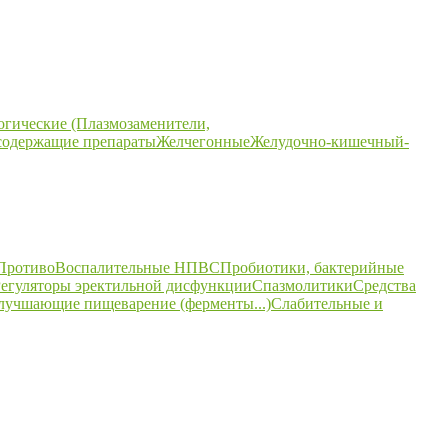
огические (Плазмозаменители,
содержащие препараты
Желчегонные
Желудочно-кишечный-
ПротивоВоспалительные НПВС
Пробиотики, бактерийные
егуляторы эректильной дисфункции
Спазмолитики
Средства
улучшающие пищеварение (ферменты...)
Слабительные и