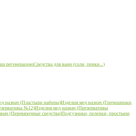
ыш регенерацию
Средства для ванн (соли, пенки...)
ед назнач (Пластыри наборы)
Изделия мед назнач (Горчишники,
езервативы №12)
Изделия мед назнач (Презервативы
знач (Перевязочные средства)
Подгузники, пеленки, простыни