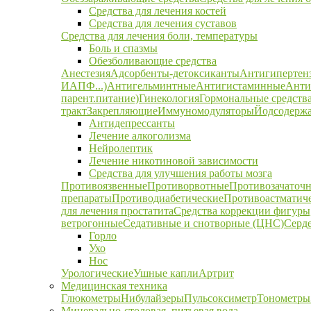
Средства для лечения костей
Средства для лечения суставов
Средства для лечения боли, температуры
Боль и спазмы
Обезболивающие средства
Анестезия
Адсорбенты-детоксиканты
Антигипертен
ИАПФ...)
Антигельминтные
Антигистаминные
Анти
парент.питание)
Гинекология
Гормональные средств
тракт
Закрепляющие
Иммуномодуляторы
Йодсодержа
Антидепрессанты
Лечение алкоголизма
Нейролептик
Лечение никотиновой зависимости
Средства для улучшения работы мозга
Противоязвенные
Противорвотные
Противозачаточ
препараты
Противодиабетические
Противоастматич
для лечения простатита
Средства коррекции фигуры,
ветрогонные
Седативные и снотворные (ЦНС)
Серд
Горло
Ухо
Нос
Урологические
Ушные капли
Артрит
Медицинская техника
Глюкометры
Нибулайзеры
Пульсоксиметр
Тонометры
Минерально-столовая, питьевая вода