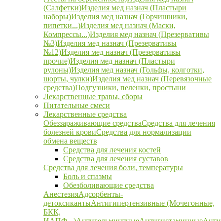
(Салфетки)
Изделия мед назнач (Пластыри
наборы)
Изделия мед назнач (Горчишники,
пипетки...)
Изделия мед назнач (Маски,
Компрессы...)
Изделия мед назнач (Презервативы
№3)
Изделия мед назнач (Презервативы
№12)
Изделия мед назнач (Презервативы
прочие)
Изделия мед назнач (Пластыри
рулоны)
Изделия мед назнач (Гольфы, колготки,
шорты, чулки)
Изделия мед назнач (Перевязочные
средства)
Подгузники, пеленки, простыни
Лекарственные травы, сборы
Питательные смеси
Лекарственные средства
Обеззараживающие средства
Средства для лечения
болезней крови
Средства для нормализации
обмена веществ
Средства для лечения костей
Средства для лечения суставов
Средства для лечения боли, температуры
Боль и спазмы
Обезболивающие средства
Анестезия
Адсорбенты-
детоксиканты
Антигипертензивные (Мочегонные,
БКК,
ИАПФ...)
Антигельминтные
Антигистаминные
Анти