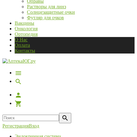
Оправы
Растворы для линз
Солнцезащитные очки
Футляр для очков
Вакцины
Онкология
Ортопедия
О Нас
Оплата
Контакты
Регистрация
Вход
Эндокринная система