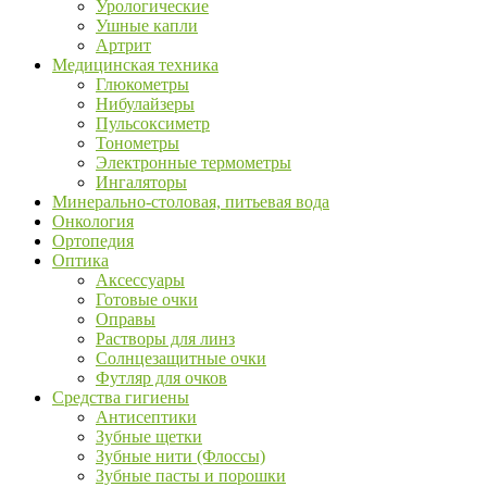
Урологические
Ушные капли
Артрит
Медицинская техника
Глюкометры
Нибулайзеры
Пульсоксиметр
Тонометры
Электронные термометры
Ингаляторы
Минерально-столовая, питьевая вода
Онкология
Ортопедия
Оптика
Аксессуары
Готовые очки
Оправы
Растворы для линз
Солнцезащитные очки
Футляр для очков
Средства гигиены
Антисептики
Зубные щетки
Зубные нити (Флоссы)
Зубные пасты и порошки