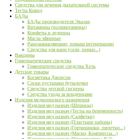
Средства для лечения дыхательной системы
Тесты Ковид
БАДы
БАДы производителя Эвалар
Витамины (поливитамины)
Конфеты и леденцы
Масла эфирные
Ранозаживляющие, повыш регенерацию
Средства для ванн (соли, пенки...)
Вакцины
Гомеопатические средства
Гомеопатические средства Хель
Детские товары
Косметика Джонсон
Соски пустышки бутылочки
Средства детской гигиены
Средства ухода за младенцами
Изделия медицинского назначения
Изделия мед назнач (Шприцы)
Изделия мед назнач (Тесты на беременность)
Изделия мед назнач (Салфетки)
Изделия мед назнач (Пластыри наборы)
Изделия мед назнач (Горчишники, пипетки...)
Изделия мед назнач (Маски, Компрессы...)
Изделия мед назнач (Презервативы №3)