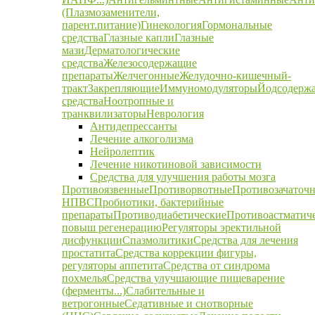
(Плазмозаменители,
парент.питание)
Гинекология
Гормональные
средства
Глазные капли
Глазные
мази
Дерматологические
средства
Железосодержащие
препараты
Желчегонные
Желудочно-кишечный-
тракт
Закрепляющие
Иммуномодуляторы
Йодсодерж
средства
Ноотропные и
транквилизаторы
Неврология
Антидепрессанты
Лечение алкоголизма
Нейролептик
Лечение никотиновой зависимости
Средства для улучшения работы мозга
Противоязвенные
Противорвотные
Противозачаточ
НПВС
Пробиотики, бактерийные
препараты
Противодиабетические
Противоастматич
повыш регенерацию
Регуляторы эректильной
дисфункции
Спазмолитики
Средства для лечения
простатита
Средства коррекции фигуры,
регуляторы аппетита
Средства от синдрома
похмелья
Средства улучшающие пищеварение
(ферменты...)
Слабительные и
ветрогонные
Седативные и снотворные