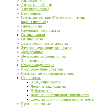
Антибиотики
Антигеморройные
Антипсориазные
Венотоники
Гематологические (Плазмозаменители,
парент.питание)
Гинекология
Гормональные средства
Глазные капли
Глазные мази
Дерматологические средства
Железосодержащие препараты
Желчегонные
Желудочно-кишечный-тракт
Закрепляющие
Иммуномодуляторы
Йодсодержащие средства
Ноотропные и транквилизаторы
Неврология
Антидепрессанты
Лечение алкоголизма
Нейролептик
Лечение никотиновой зависимости
Средства для улучшения работы мозга
Противоязвенные