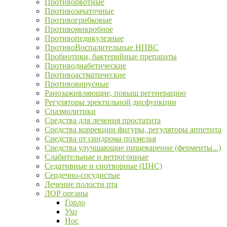
Противорвотные
Противозачаточные
Противогрибковые
Противомикробное
Противопедикулезные
ПротивоВоспалительные НПВС
Пробиотики, бактерийные препараты
Противодиабетические
Противоастматические
Противовирусные
Ранозаживляющие, повыш регенерацию
Регуляторы эректильной дисфункции
Спазмолитики
Средства для лечения простатита
Средства коррекции фигуры, регуляторы аппетита
Средства от синдрома похмелья
Средства улучшающие пищеварение (ферменты...)
Слабительные и ветрогонные
Седативные и снотворные (ЦНС)
Сердечно-сосудистые
Лечение полости рта
ЛОР органы
Горло
Ухо
Нос