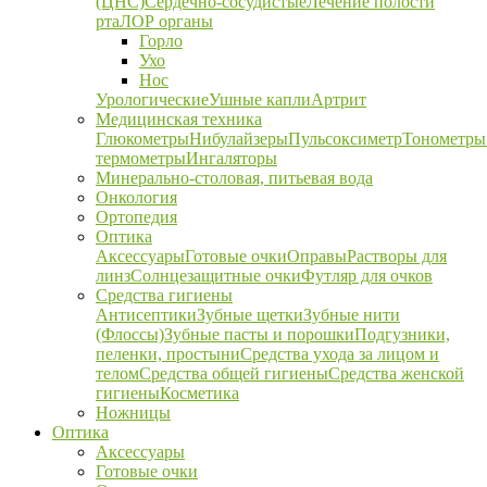
(ЦНС)
Сердечно-сосудистые
Лечение полости
рта
ЛОР органы
Горло
Ухо
Нос
Урологические
Ушные капли
Артрит
Медицинская техника
Глюкометры
Нибулайзеры
Пульсоксиметр
Тонометры
термометры
Ингаляторы
Минерально-столовая, питьевая вода
Онкология
Ортопедия
Оптика
Аксессуары
Готовые очки
Оправы
Растворы для
линз
Солнцезащитные очки
Футляр для очков
Средства гигиены
Антисептики
Зубные щетки
Зубные нити
(Флоссы)
Зубные пасты и порошки
Подгузники,
пеленки, простыни
Средства ухода за лицом и
телом
Средства общей гигиены
Средства женской
гигиены
Косметика
Ножницы
Оптика
Аксессуары
Готовые очки