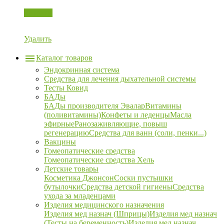
Корзина
Удалить
Каталог товаров
Эндокринная система
Средства для лечения дыхательной системы
Тесты Ковид
БАДы
БАДы производителя Эвалар
Витамины
(поливитамины)
Конфеты и леденцы
Масла
эфирные
Ранозаживляющие, повыш
регенерацию
Средства для ванн (соли, пенки...)
Вакцины
Гомеопатические средства
Гомеопатические средства Хель
Детские товары
Косметика Джонсон
Соски пустышки
бутылочки
Средства детской гигиены
Средства
ухода за младенцами
Изделия медицинского назначения
Изделия мед назнач (Шприцы)
Изделия мед назнач
(Тесты на беременность)
Изделия мед назнач