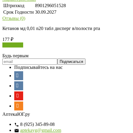
Штрихкод
8901296051528
Срок Годности
30.09.2027
Отзывы (0)
Кетанов мд 0,01 n20 табл дисперг в/полости рта
177
₽
В корзину
Будь первым
Подписывайтесь на нас
АптекаЮГ.ру
8 (925) 345-89-08
aptekayg@gmail.com