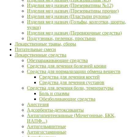
Изделия мед назнач (Презервативы №12)
Изделия мед назнач (Презервативы прочие)
Изделия мед назнач (Пластыри рулоны)
Изделия мед назнач (Гольфы, колготки, шорты,
чулки)
Изделия мед назнач (Перевязочные средства)
Подгузники, пеленки, простыни
Лекарственные травы, сборы
Питательные смеси
Лекарственные средства
Обеззараживающие средства
Средства для лечения болезней крови
Средства для нормализации обмена веществ
Средства для лечения костей
Средства для лечения суставов
Средства для лечения боли, температуры
Боль и спазмы
Обезболивающие средства
Анестезия
Адсорбенты-детоксиканты
Антигипертензивные (Мочегонные, БКК,
ИАПФ...)
Антигельминтные
Антигистаминные