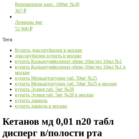
Верошпирон капс. 100мг №30
367
₽
Ленвима 4мг
52 900
₽
Теги
Купить доксорубицин в москве
доксорубицин купить в москве
купить Кальциумфолинат-эбеве 10мг/мл 10мл №1
купить Кальциумфолинат-эбеве 10мг/мл 10мл №1 в
москве
купить Меркаптопурин таб. 50мг №25
купить Меркаптопурин таб. 50мг №25 в москве
купить Эсмия таб. 5мг №28
купить Эсмия таб. 5мг №28 в москве
купить лаквель
купить лаквель в москве
Кетанов мд 0,01 n20 табл
дисперг в/полости рта