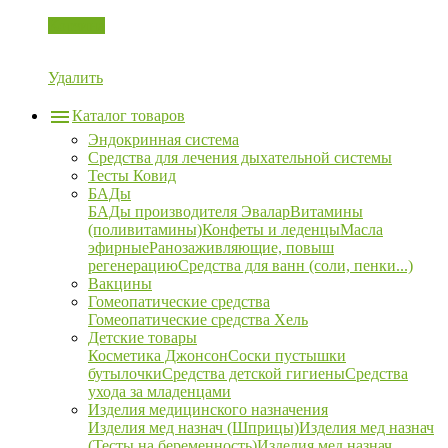
Корзина
Удалить
Каталог товаров
Эндокринная система
Средства для лечения дыхательной системы
Тесты Ковид
БАДы
БАДы производителя Эвалар
Витамины
(поливитамины)
Конфеты и леденцы
Масла
эфирные
Ранозаживляющие, повыш
регенерацию
Средства для ванн (соли, пенки...)
Вакцины
Гомеопатические средства
Гомеопатические средства Хель
Детские товары
Косметика Джонсон
Соски пустышки
бутылочки
Средства детской гигиены
Средства
ухода за младенцами
Изделия медицинского назначения
Изделия мед назнач (Шприцы)
Изделия мед назнач
(Тесты на беременность)
Изделия мед назнач