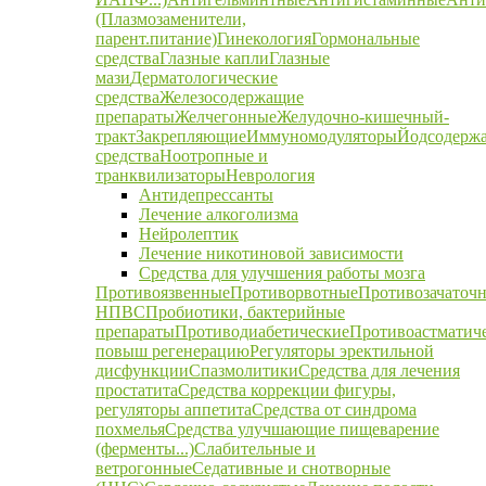
(Плазмозаменители,
парент.питание)
Гинекология
Гормональные
средства
Глазные капли
Глазные
мази
Дерматологические
средства
Железосодержащие
препараты
Желчегонные
Желудочно-кишечный-
тракт
Закрепляющие
Иммуномодуляторы
Йодсодерж
средства
Ноотропные и
транквилизаторы
Неврология
Антидепрессанты
Лечение алкоголизма
Нейролептик
Лечение никотиновой зависимости
Средства для улучшения работы мозга
Противоязвенные
Противорвотные
Противозачаточ
НПВС
Пробиотики, бактерийные
препараты
Противодиабетические
Противоастматич
повыш регенерацию
Регуляторы эректильной
дисфункции
Спазмолитики
Средства для лечения
простатита
Средства коррекции фигуры,
регуляторы аппетита
Средства от синдрома
похмелья
Средства улучшающие пищеварение
(ферменты...)
Слабительные и
ветрогонные
Седативные и снотворные