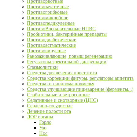
Противорвотные
Противозачаточные
Противогрибковые
Противомикробное
Противопедикулезные
ПротивоВоспалительные НПВС
Пробиотики, бактерийные препараты
Противодиабетические
Противоастматические
Противовирусные
Ранозаживляющие, повыш регенерацию
Регуляторы эректильной дисфункции
Спазмолитики
Средства для лечения простатита
Средства коррекции фигуры, регуляторы аппетита
Средства от синдрома похмелья
Средства улучшающие пищеварение (ферменты...)
Слабительные и ветрогонные
Седативные и снотворные (ЦНС)
Сердечно-сосудистые
Лечение полости рта
ЛОР органы
Горло
Ухо
Нос