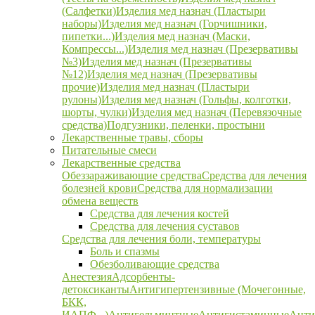
(Салфетки)
Изделия мед назнач (Пластыри
наборы)
Изделия мед назнач (Горчишники,
пипетки...)
Изделия мед назнач (Маски,
Компрессы...)
Изделия мед назнач (Презервативы
№3)
Изделия мед назнач (Презервативы
№12)
Изделия мед назнач (Презервативы
прочие)
Изделия мед назнач (Пластыри
рулоны)
Изделия мед назнач (Гольфы, колготки,
шорты, чулки)
Изделия мед назнач (Перевязочные
средства)
Подгузники, пеленки, простыни
Лекарственные травы, сборы
Питательные смеси
Лекарственные средства
Обеззараживающие средства
Средства для лечения
болезней крови
Средства для нормализации
обмена веществ
Средства для лечения костей
Средства для лечения суставов
Средства для лечения боли, температуры
Боль и спазмы
Обезболивающие средства
Анестезия
Адсорбенты-
детоксиканты
Антигипертензивные (Мочегонные,
БКК,
ИАПФ...)
Антигельминтные
Антигистаминные
Анти