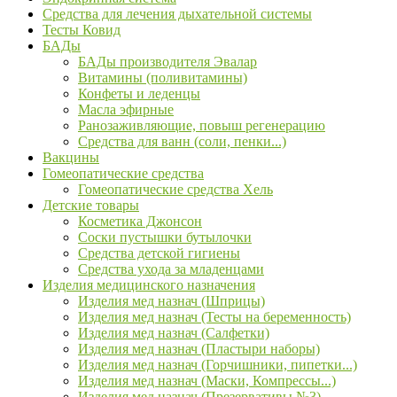
Средства для лечения дыхательной системы
Тесты Ковид
БАДы
БАДы производителя Эвалар
Витамины (поливитамины)
Конфеты и леденцы
Масла эфирные
Ранозаживляющие, повыш регенерацию
Средства для ванн (соли, пенки...)
Вакцины
Гомеопатические средства
Гомеопатические средства Хель
Детские товары
Косметика Джонсон
Соски пустышки бутылочки
Средства детской гигиены
Средства ухода за младенцами
Изделия медицинского назначения
Изделия мед назнач (Шприцы)
Изделия мед назнач (Тесты на беременность)
Изделия мед назнач (Салфетки)
Изделия мед назнач (Пластыри наборы)
Изделия мед назнач (Горчишники, пипетки...)
Изделия мед назнач (Маски, Компрессы...)
Изделия мед назнач (Презервативы №3)