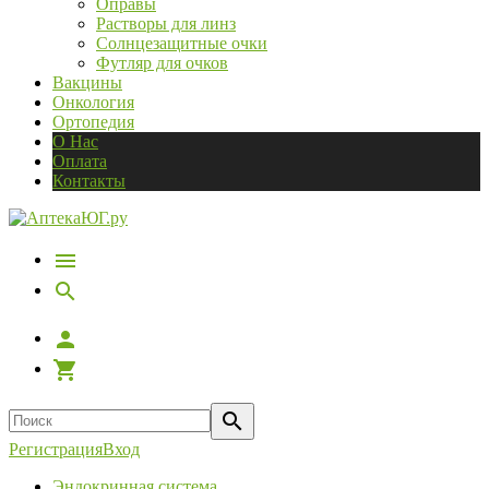
Оправы
Растворы для линз
Солнцезащитные очки
Футляр для очков
Вакцины
Онкология
Ортопедия
О Нас
Оплата
Контакты
Регистрация
Вход
Эндокринная система