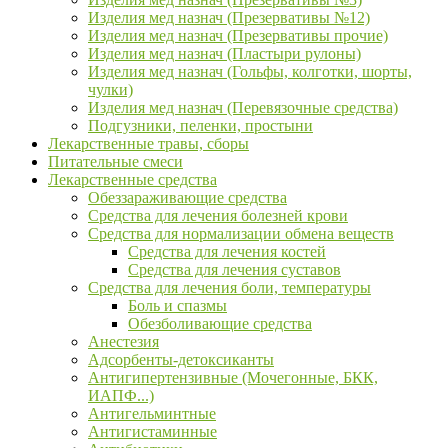
Изделия мед назнач (Презервативы №12)
Изделия мед назнач (Презервативы прочие)
Изделия мед назнач (Пластыри рулоны)
Изделия мед назнач (Гольфы, колготки, шорты,
чулки)
Изделия мед назнач (Перевязочные средства)
Подгузники, пеленки, простыни
Лекарственные травы, сборы
Питательные смеси
Лекарственные средства
Обеззараживающие средства
Средства для лечения болезней крови
Средства для нормализации обмена веществ
Средства для лечения костей
Средства для лечения суставов
Средства для лечения боли, температуры
Боль и спазмы
Обезболивающие средства
Анестезия
Адсорбенты-детоксиканты
Антигипертензивные (Мочегонные, БКК,
ИАПФ...)
Антигельминтные
Антигистаминные