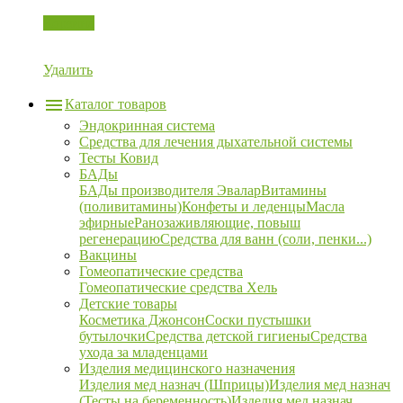
Корзина
Удалить
Каталог товаров
Эндокринная система
Средства для лечения дыхательной системы
Тесты Ковид
БАДы
БАДы производителя Эвалар
Витамины
(поливитамины)
Конфеты и леденцы
Масла
эфирные
Ранозаживляющие, повыш
регенерацию
Средства для ванн (соли, пенки...)
Вакцины
Гомеопатические средства
Гомеопатические средства Хель
Детские товары
Косметика Джонсон
Соски пустышки
бутылочки
Средства детской гигиены
Средства
ухода за младенцами
Изделия медицинского назначения
Изделия мед назнач (Шприцы)
Изделия мед назнач
(Тесты на беременность)
Изделия мед назнач