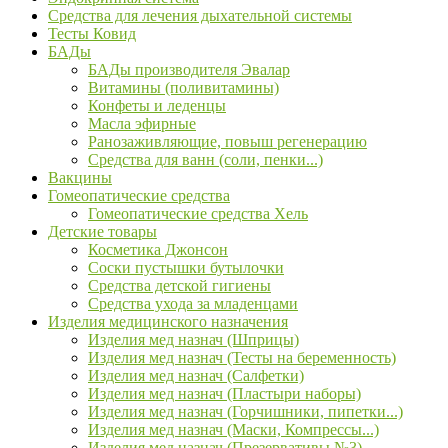
Средства для лечения дыхательной системы
Тесты Ковид
БАДы
БАДы производителя Эвалар
Витамины (поливитамины)
Конфеты и леденцы
Масла эфирные
Ранозаживляющие, повыш регенерацию
Средства для ванн (соли, пенки...)
Вакцины
Гомеопатические средства
Гомеопатические средства Хель
Детские товары
Косметика Джонсон
Соски пустышки бутылочки
Средства детской гигиены
Средства ухода за младенцами
Изделия медицинского назначения
Изделия мед назнач (Шприцы)
Изделия мед назнач (Тесты на беременность)
Изделия мед назнач (Салфетки)
Изделия мед назнач (Пластыри наборы)
Изделия мед назнач (Горчишники, пипетки...)
Изделия мед назнач (Маски, Компрессы...)
Изделия мед назнач (Презервативы №3)