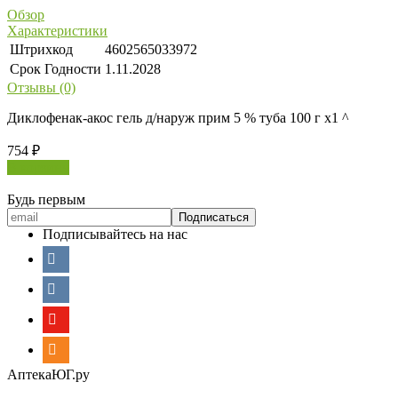
Обзор
Характеристики
Штрихкод
4602565033972
Срок Годности
1.11.2028
Отзывы (0)
Диклофенак-акос гель д/наруж прим 5 % туба 100 г х1 ^
754
₽
В корзину
Будь первым
Подписывайтесь на нас
АптекаЮГ.ру