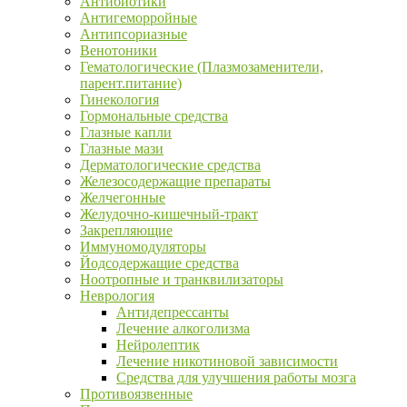
Антибиотики
Антигеморройные
Антипсориазные
Венотоники
Гематологические (Плазмозаменители,
парент.питание)
Гинекология
Гормональные средства
Глазные капли
Глазные мази
Дерматологические средства
Железосодержащие препараты
Желчегонные
Желудочно-кишечный-тракт
Закрепляющие
Иммуномодуляторы
Йодсодержащие средства
Ноотропные и транквилизаторы
Неврология
Антидепрессанты
Лечение алкоголизма
Нейролептик
Лечение никотиновой зависимости
Средства для улучшения работы мозга
Противоязвенные