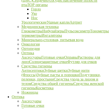
(ЦНС)
Сердечно-сосудистые
Лечение полости
рта
ЛОР органы
Горло
Ухо
Нос
Урологические
Ушные капли
Артрит
Медицинская техника
Глюкометры
Нибулайзеры
Пульсоксиметр
Тонометры
термометры
Ингаляторы
Минерально-столовая, питьевая вода
Онкология
Ортопедия
Оптика
Аксессуары
Готовые очки
Оправы
Растворы для
линз
Солнцезащитные очки
Футляр для очков
Средства гигиены
Антисептики
Зубные щетки
Зубные нити
(Флоссы)
Зубные пасты и порошки
Подгузники,
пеленки, простыни
Средства ухода за лицом и
телом
Средства общей гигиены
Средства женской
гигиены
Косметика
Ножницы
Оптика
Аксессуары
Готовые очки