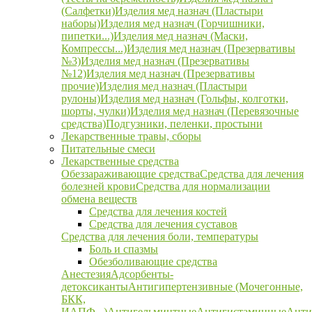
(Салфетки)
Изделия мед назнач (Пластыри
наборы)
Изделия мед назнач (Горчишники,
пипетки...)
Изделия мед назнач (Маски,
Компрессы...)
Изделия мед назнач (Презервативы
№3)
Изделия мед назнач (Презервативы
№12)
Изделия мед назнач (Презервативы
прочие)
Изделия мед назнач (Пластыри
рулоны)
Изделия мед назнач (Гольфы, колготки,
шорты, чулки)
Изделия мед назнач (Перевязочные
средства)
Подгузники, пеленки, простыни
Лекарственные травы, сборы
Питательные смеси
Лекарственные средства
Обеззараживающие средства
Средства для лечения
болезней крови
Средства для нормализации
обмена веществ
Средства для лечения костей
Средства для лечения суставов
Средства для лечения боли, температуры
Боль и спазмы
Обезболивающие средства
Анестезия
Адсорбенты-
детоксиканты
Антигипертензивные (Мочегонные,
БКК,
ИАПФ...)
Антигельминтные
Антигистаминные
Анти