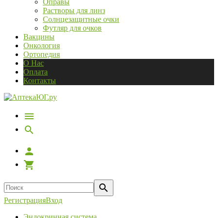
Оправы
Растворы для линз
Солнцезащитные очки
Футляр для очков
Вакцины
Онкология
Ортопедия
О Нас
Оплата
Контакты
Регистрация
Вход
Эндокринная система