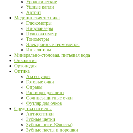
Урологические
Ушные капли
Артрит
Медицинская техника
Глюкометры
Нибулайзеры
Пульсоксиметр
Тонометры
Электронные термометры
Ингаляторы
Минерально-столовая, питьевая вода
Онкология
Ортопедия
Оптика
Аксессуары
Готовые очки
Оправы
Растворы для линз
Солнцезащитные очки
Футляр для очков
Средства гигиены
Антисептики
Зубные щетки
Зубные нити (Флоссы)
Зубные пасты и порошки