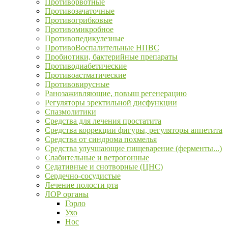
Противорвотные
Противозачаточные
Противогрибковые
Противомикробное
Противопедикулезные
ПротивоВоспалительные НПВС
Пробиотики, бактерийные препараты
Противодиабетические
Противоастматические
Противовирусные
Ранозаживляющие, повыш регенерацию
Регуляторы эректильной дисфункции
Спазмолитики
Средства для лечения простатита
Средства коррекции фигуры, регуляторы аппетита
Средства от синдрома похмелья
Средства улучшающие пищеварение (ферменты...)
Слабительные и ветрогонные
Седативные и снотворные (ЦНС)
Сердечно-сосудистые
Лечение полости рта
ЛОР органы
Горло
Ухо
Нос