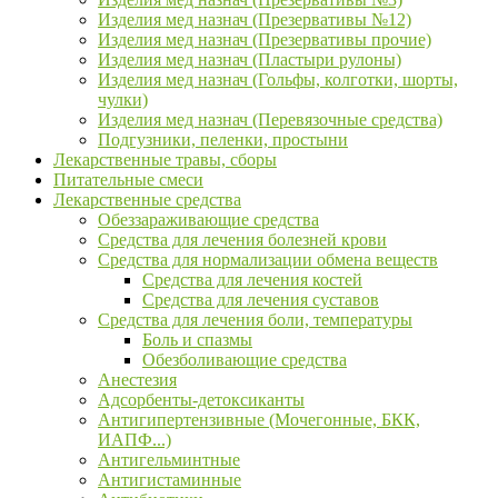
Изделия мед назнач (Презервативы №12)
Изделия мед назнач (Презервативы прочие)
Изделия мед назнач (Пластыри рулоны)
Изделия мед назнач (Гольфы, колготки, шорты,
чулки)
Изделия мед назнач (Перевязочные средства)
Подгузники, пеленки, простыни
Лекарственные травы, сборы
Питательные смеси
Лекарственные средства
Обеззараживающие средства
Средства для лечения болезней крови
Средства для нормализации обмена веществ
Средства для лечения костей
Средства для лечения суставов
Средства для лечения боли, температуры
Боль и спазмы
Обезболивающие средства
Анестезия
Адсорбенты-детоксиканты
Антигипертензивные (Мочегонные, БКК,
ИАПФ...)
Антигельминтные
Антигистаминные