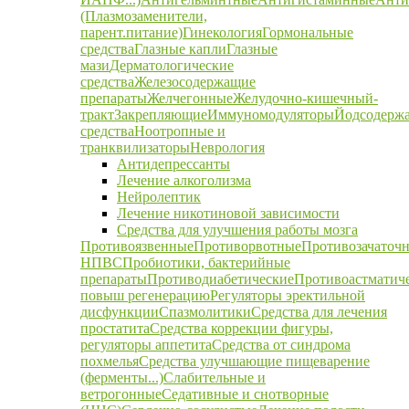
(Плазмозаменители,
парент.питание)
Гинекология
Гормональные
средства
Глазные капли
Глазные
мази
Дерматологические
средства
Железосодержащие
препараты
Желчегонные
Желудочно-кишечный-
тракт
Закрепляющие
Иммуномодуляторы
Йодсодерж
средства
Ноотропные и
транквилизаторы
Неврология
Антидепрессанты
Лечение алкоголизма
Нейролептик
Лечение никотиновой зависимости
Средства для улучшения работы мозга
Противоязвенные
Противорвотные
Противозачаточ
НПВС
Пробиотики, бактерийные
препараты
Противодиабетические
Противоастматич
повыш регенерацию
Регуляторы эректильной
дисфункции
Спазмолитики
Средства для лечения
простатита
Средства коррекции фигуры,
регуляторы аппетита
Средства от синдрома
похмелья
Средства улучшающие пищеварение
(ферменты...)
Слабительные и
ветрогонные
Седативные и снотворные