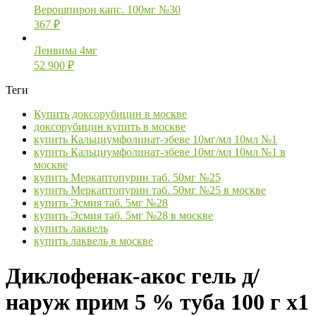
Верошпирон капс. 100мг №30
367
₽
Ленвима 4мг
52 900
₽
Теги
Купить доксорубицин в москве
доксорубицин купить в москве
купить Кальциумфолинат-эбеве 10мг/мл 10мл №1
купить Кальциумфолинат-эбеве 10мг/мл 10мл №1 в
москве
купить Меркаптопурин таб. 50мг №25
купить Меркаптопурин таб. 50мг №25 в москве
купить Эсмия таб. 5мг №28
купить Эсмия таб. 5мг №28 в москве
купить лаквель
купить лаквель в москве
Диклофенак-акос гель д/
наруж прим 5 % туба 100 г х1