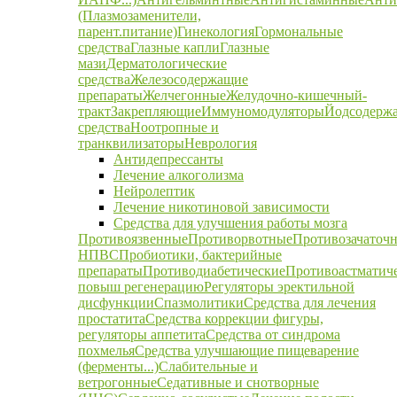
(Плазмозаменители,
парент.питание)
Гинекология
Гормональные
средства
Глазные капли
Глазные
мази
Дерматологические
средства
Железосодержащие
препараты
Желчегонные
Желудочно-кишечный-
тракт
Закрепляющие
Иммуномодуляторы
Йодсодерж
средства
Ноотропные и
транквилизаторы
Неврология
Антидепрессанты
Лечение алкоголизма
Нейролептик
Лечение никотиновой зависимости
Средства для улучшения работы мозга
Противоязвенные
Противорвотные
Противозачаточ
НПВС
Пробиотики, бактерийные
препараты
Противодиабетические
Противоастматич
повыш регенерацию
Регуляторы эректильной
дисфункции
Спазмолитики
Средства для лечения
простатита
Средства коррекции фигуры,
регуляторы аппетита
Средства от синдрома
похмелья
Средства улучшающие пищеварение
(ферменты...)
Слабительные и
ветрогонные
Седативные и снотворные