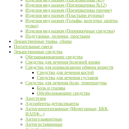
Изделия мед назнач (Презервативы №12)
Изделия мед назнач (Презервативы прочие)
Изделия мед назнач (Пластыри рулоны)
Изделия мед назнач (Гольфы, колготки, шорты,
чулки)
Изделия мед назнач (Перевязочные средства)
Подгузники, пеленки, простыни
Лекарственные травы, сборы
Питательные смеси
Лекарственные средства
Обеззараживающие средства
Средства для лечения болезней крови
Средства для нормализации обмена веществ
Средства для лечения костей
Средства для лечения суставов
Средства для лечения боли, температуры
Боль и спазмы
Обезболивающие средства
Анестезия
Адсорбенты-детоксиканты
Антигипертензивные (Мочегонные, БКК,
ИАПФ...)
Антигельминтные
Антигистаминные