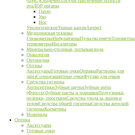
(ЦНС)
Сердечно-сосудистые
Лечение полости
рта
ЛОР органы
Горло
Ухо
Нос
Урологические
Ушные капли
Артрит
Медицинская техника
Глюкометры
Нибулайзеры
Пульсоксиметр
Тонометры
термометры
Ингаляторы
Минерально-столовая, питьевая вода
Онкология
Ортопедия
Оптика
Аксессуары
Готовые очки
Оправы
Растворы для
линз
Солнцезащитные очки
Футляр для очков
Средства гигиены
Антисептики
Зубные щетки
Зубные нити
(Флоссы)
Зубные пасты и порошки
Подгузники,
пеленки, простыни
Средства ухода за лицом и
телом
Средства общей гигиены
Средства женской
гигиены
Косметика
Ножницы
Оптика
Аксессуары
Готовые очки