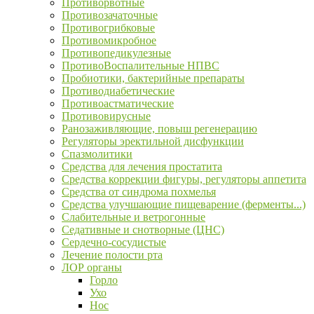
Противорвотные
Противозачаточные
Противогрибковые
Противомикробное
Противопедикулезные
ПротивоВоспалительные НПВС
Пробиотики, бактерийные препараты
Противодиабетические
Противоастматические
Противовирусные
Ранозаживляющие, повыш регенерацию
Регуляторы эректильной дисфункции
Спазмолитики
Средства для лечения простатита
Средства коррекции фигуры, регуляторы аппетита
Средства от синдрома похмелья
Средства улучшающие пищеварение (ферменты...)
Слабительные и ветрогонные
Седативные и снотворные (ЦНС)
Сердечно-сосудистые
Лечение полости рта
ЛОР органы
Горло
Ухо
Нос