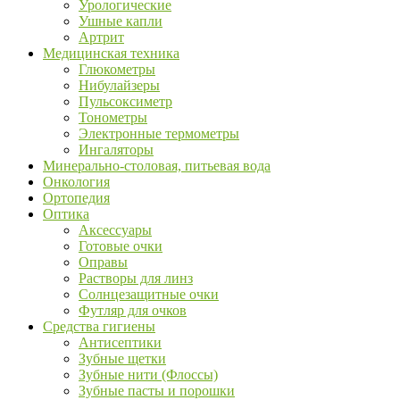
Урологические
Ушные капли
Артрит
Медицинская техника
Глюкометры
Нибулайзеры
Пульсоксиметр
Тонометры
Электронные термометры
Ингаляторы
Минерально-столовая, питьевая вода
Онкология
Ортопедия
Оптика
Аксессуары
Готовые очки
Оправы
Растворы для линз
Солнцезащитные очки
Футляр для очков
Средства гигиены
Антисептики
Зубные щетки
Зубные нити (Флоссы)
Зубные пасты и порошки