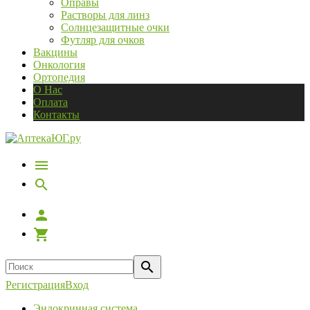
Оправы
Растворы для линз
Солнцезащитные очки
Футляр для очков
Вакцины
Онкология
Ортопедия
О Нас
Оплата
Контакты
Регистрация
Вход
Эндокринная система