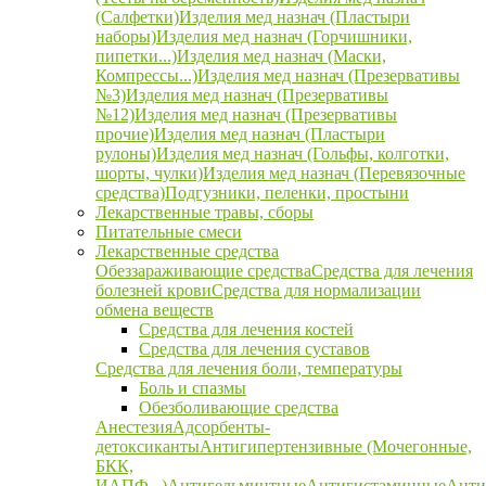
(Салфетки)
Изделия мед назнач (Пластыри
наборы)
Изделия мед назнач (Горчишники,
пипетки...)
Изделия мед назнач (Маски,
Компрессы...)
Изделия мед назнач (Презервативы
№3)
Изделия мед назнач (Презервативы
№12)
Изделия мед назнач (Презервативы
прочие)
Изделия мед назнач (Пластыри
рулоны)
Изделия мед назнач (Гольфы, колготки,
шорты, чулки)
Изделия мед назнач (Перевязочные
средства)
Подгузники, пеленки, простыни
Лекарственные травы, сборы
Питательные смеси
Лекарственные средства
Обеззараживающие средства
Средства для лечения
болезней крови
Средства для нормализации
обмена веществ
Средства для лечения костей
Средства для лечения суставов
Средства для лечения боли, температуры
Боль и спазмы
Обезболивающие средства
Анестезия
Адсорбенты-
детоксиканты
Антигипертензивные (Мочегонные,
БКК,
ИАПФ...)
Антигельминтные
Антигистаминные
Анти