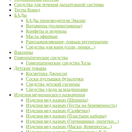
Средства для лечения дыхательной системы
Тесты Ковид
БАДы
БАДы производителя Эвалар
Витамины (поливитамины)
Конфеты и леденцы
Масла эфирные
Ранозаживляющие, повыш регенерацию
Средства для ванн (соли, пенки...)
Вакцины
Гомеопатические средства
Гомеопатические средства Хель
Детские товары
Косметика Джонсон
Соски пустышки бутылочки
Средства детской гигиены
Средства ухода за младенцами
Изделия медицинского назначения
Изделия мед назнач (Шприцы)
Изделия мед назнач (Тесты на беременность)
Изделия мед назнач (Салфетки)
Изделия мед назнач (Пластыри наборы)
Изделия мед назнач (Горчишники, пипетки...)
Изделия мед назнач (Маски, Компрессы...)
Изделия мед назнач (Презервативы №3)