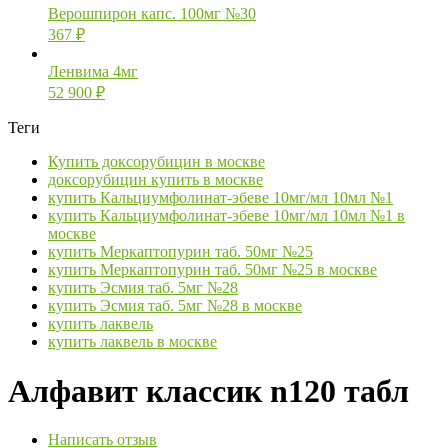
Верошпирон капс. 100мг №30
367
₽
Ленвима 4мг
52 900
₽
Теги
Купить доксорубицин в москве
доксорубицин купить в москве
купить Кальциумфолинат-эбеве 10мг/мл 10мл №1
купить Кальциумфолинат-эбеве 10мг/мл 10мл №1 в
москве
купить Меркаптопурин таб. 50мг №25
купить Меркаптопурин таб. 50мг №25 в москве
купить Эсмия таб. 5мг №28
купить Эсмия таб. 5мг №28 в москве
купить лаквель
купить лаквель в москве
Алфавит классик n120 табл
Написать отзыв