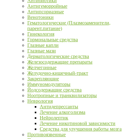
Антибиотики
Антигеморройные
Антипсориазные
Венотоники
Гематологические (Плазмозаменители,
парент.питание)
Гинекология
Гормональные средства
Глазные капли
Глазные мази
Дерматологические средства
Железосодержащие препараты
Желчегонные
Желудочно-кишечный-тракт
Закрепляющие
Иммуномодуляторы
Йодсодержащие средства
Ноотропные и транквилизаторы
Неврология
Антидепрессанты
Лечение алкоголизма
Нейролептик
Лечение никотиновой зависимости
Средства для улучшения работы мозга
Противоязвенные