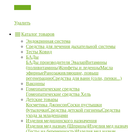
Корзина
Удалить
Каталог товаров
Эндокринная система
Средства для лечения дыхательной системы
Тесты Ковид
БАДы
БАДы производителя Эвалар
Витамины
(поливитамины)
Конфеты и леденцы
Масла
эфирные
Ранозаживляющие, повыш
регенерацию
Средства для ванн (соли, пенки...)
Вакцины
Гомеопатические средства
Гомеопатические средства Хель
Детские товары
Косметика Джонсон
Соски пустышки
бутылочки
Средства детской гигиены
Средства
ухода за младенцами
Изделия медицинского назначения
Изделия мед назнач (Шприцы)
Изделия мед назнач
(Тесты на беременность)
Изделия мед назнач