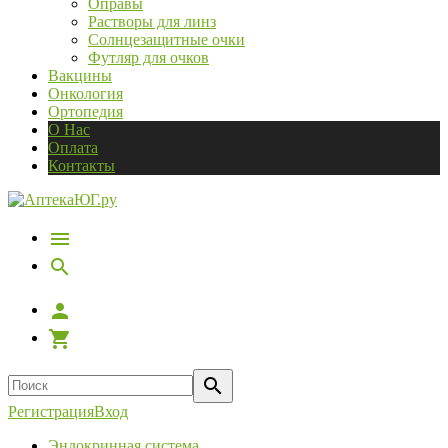
Оправы
Растворы для линз
Солнцезащитные очки
Футляр для очков
Вакцины
Онкология
Ортопедия
О Нас
Оплата
Контакты
Регистрация
Вход
Эндокринная система