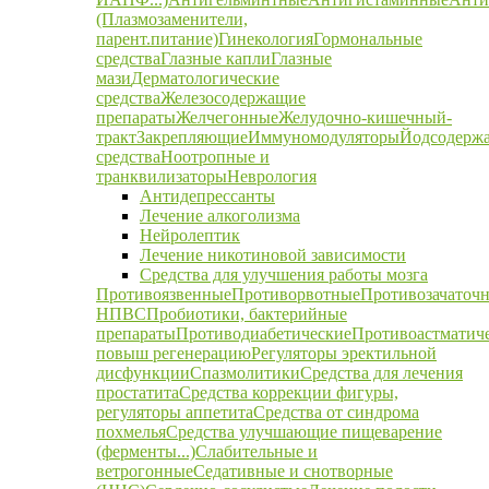
(Плазмозаменители,
парент.питание)
Гинекология
Гормональные
средства
Глазные капли
Глазные
мази
Дерматологические
средства
Железосодержащие
препараты
Желчегонные
Желудочно-кишечный-
тракт
Закрепляющие
Иммуномодуляторы
Йодсодерж
средства
Ноотропные и
транквилизаторы
Неврология
Антидепрессанты
Лечение алкоголизма
Нейролептик
Лечение никотиновой зависимости
Средства для улучшения работы мозга
Противоязвенные
Противорвотные
Противозачаточ
НПВС
Пробиотики, бактерийные
препараты
Противодиабетические
Противоастматич
повыш регенерацию
Регуляторы эректильной
дисфункции
Спазмолитики
Средства для лечения
простатита
Средства коррекции фигуры,
регуляторы аппетита
Средства от синдрома
похмелья
Средства улучшающие пищеварение
(ферменты...)
Слабительные и
ветрогонные
Седативные и снотворные