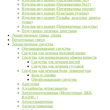
Изделия мед назнач (Презервативы №12)
Изделия мед назнач (Презервативы прочие)
Изделия мед назнач (Пластыри рулоны)
Изделия мед назнач (Гольфы, колготки, шорты,
чулки)
Изделия мед назнач (Перевязочные средства)
Подгузники, пеленки, простыни
Лекарственные травы, сборы
Питательные смеси
Лекарственные средства
Обеззараживающие средства
Средства для лечения болезней крови
Средства для нормализации обмена веществ
Средства для лечения костей
Средства для лечения суставов
Средства для лечения боли, температуры
Боль и спазмы
Обезболивающие средства
Анестезия
Адсорбенты-детоксиканты
Антигипертензивные (Мочегонные, БКК,
ИАПФ...)
Антигельминтные
Антигистаминные