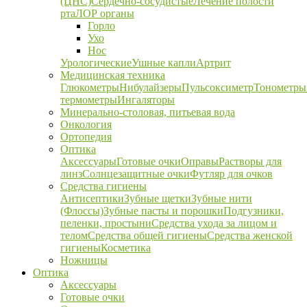
(ЦНС)
Сердечно-сосудистые
Лечение полости
рта
ЛОР органы
Горло
Ухо
Нос
Урологические
Ушные капли
Артрит
Медицинская техника
Глюкометры
Нибулайзеры
Пульсоксиметр
Тонометры
термометры
Ингаляторы
Минерально-столовая, питьевая вода
Онкология
Ортопедия
Оптика
Аксессуары
Готовые очки
Оправы
Растворы для
линз
Солнцезащитные очки
Футляр для очков
Средства гигиены
Антисептики
Зубные щетки
Зубные нити
(Флоссы)
Зубные пасты и порошки
Подгузники,
пеленки, простыни
Средства ухода за лицом и
телом
Средства общей гигиены
Средства женской
гигиены
Косметика
Ножницы
Оптика
Аксессуары
Готовые очки