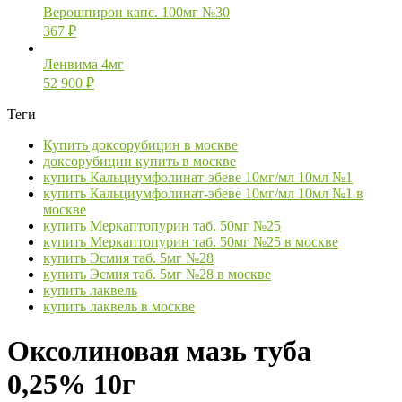
Верошпирон капс. 100мг №30
367
₽
Ленвима 4мг
52 900
₽
Теги
Купить доксорубицин в москве
доксорубицин купить в москве
купить Кальциумфолинат-эбеве 10мг/мл 10мл №1
купить Кальциумфолинат-эбеве 10мг/мл 10мл №1 в
москве
купить Меркаптопурин таб. 50мг №25
купить Меркаптопурин таб. 50мг №25 в москве
купить Эсмия таб. 5мг №28
купить Эсмия таб. 5мг №28 в москве
купить лаквель
купить лаквель в москве
Оксолиновая мазь туба
0,25% 10г