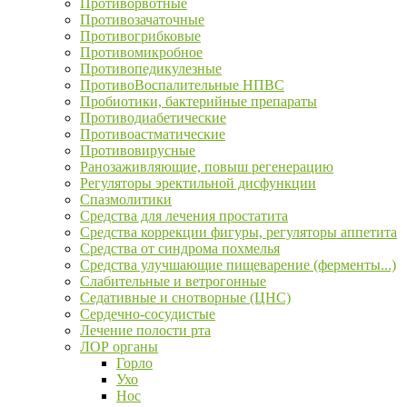
Противорвотные
Противозачаточные
Противогрибковые
Противомикробное
Противопедикулезные
ПротивоВоспалительные НПВС
Пробиотики, бактерийные препараты
Противодиабетические
Противоастматические
Противовирусные
Ранозаживляющие, повыш регенерацию
Регуляторы эректильной дисфункции
Спазмолитики
Средства для лечения простатита
Средства коррекции фигуры, регуляторы аппетита
Средства от синдрома похмелья
Средства улучшающие пищеварение (ферменты...)
Слабительные и ветрогонные
Седативные и снотворные (ЦНС)
Сердечно-сосудистые
Лечение полости рта
ЛОР органы
Горло
Ухо
Нос