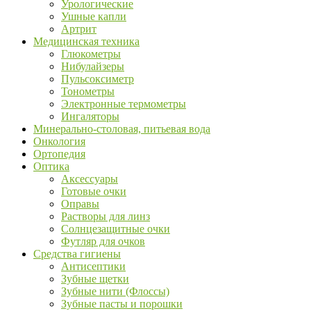
Урологические
Ушные капли
Артрит
Медицинская техника
Глюкометры
Нибулайзеры
Пульсоксиметр
Тонометры
Электронные термометры
Ингаляторы
Минерально-столовая, питьевая вода
Онкология
Ортопедия
Оптика
Аксессуары
Готовые очки
Оправы
Растворы для линз
Солнцезащитные очки
Футляр для очков
Средства гигиены
Антисептики
Зубные щетки
Зубные нити (Флоссы)
Зубные пасты и порошки