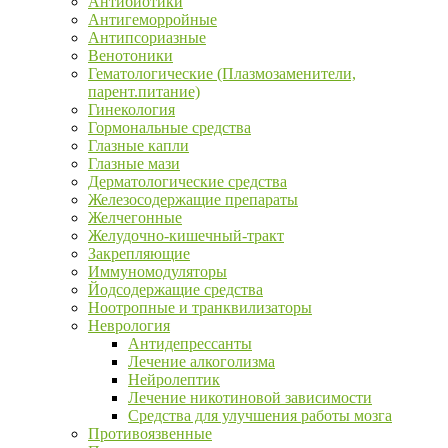
Антибиотики
Антигеморройные
Антипсориазные
Венотоники
Гематологические (Плазмозаменители,
парент.питание)
Гинекология
Гормональные средства
Глазные капли
Глазные мази
Дерматологические средства
Железосодержащие препараты
Желчегонные
Желудочно-кишечный-тракт
Закрепляющие
Иммуномодуляторы
Йодсодержащие средства
Ноотропные и транквилизаторы
Неврология
Антидепрессанты
Лечение алкоголизма
Нейролептик
Лечение никотиновой зависимости
Средства для улучшения работы мозга
Противоязвенные