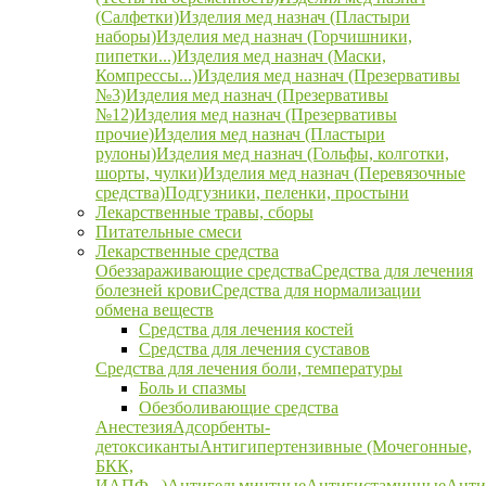
(Салфетки)
Изделия мед назнач (Пластыри
наборы)
Изделия мед назнач (Горчишники,
пипетки...)
Изделия мед назнач (Маски,
Компрессы...)
Изделия мед назнач (Презервативы
№3)
Изделия мед назнач (Презервативы
№12)
Изделия мед назнач (Презервативы
прочие)
Изделия мед назнач (Пластыри
рулоны)
Изделия мед назнач (Гольфы, колготки,
шорты, чулки)
Изделия мед назнач (Перевязочные
средства)
Подгузники, пеленки, простыни
Лекарственные травы, сборы
Питательные смеси
Лекарственные средства
Обеззараживающие средства
Средства для лечения
болезней крови
Средства для нормализации
обмена веществ
Средства для лечения костей
Средства для лечения суставов
Средства для лечения боли, температуры
Боль и спазмы
Обезболивающие средства
Анестезия
Адсорбенты-
детоксиканты
Антигипертензивные (Мочегонные,
БКК,
ИАПФ...)
Антигельминтные
Антигистаминные
Анти