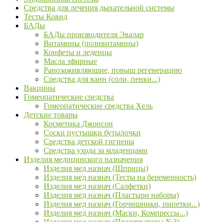
Средства для лечения дыхательной системы
Тесты Ковид
БАДы
БАДы производителя Эвалар
Витамины (поливитамины)
Конфеты и леденцы
Масла эфирные
Ранозаживляющие, повыш регенерацию
Средства для ванн (соли, пенки...)
Вакцины
Гомеопатические средства
Гомеопатические средства Хель
Детские товары
Косметика Джонсон
Соски пустышки бутылочки
Средства детской гигиены
Средства ухода за младенцами
Изделия медицинского назначения
Изделия мед назнач (Шприцы)
Изделия мед назнач (Тесты на беременность)
Изделия мед назнач (Салфетки)
Изделия мед назнач (Пластыри наборы)
Изделия мед назнач (Горчишники, пипетки...)
Изделия мед назнач (Маски, Компрессы...)
Изделия мед назнач (Презервативы №3)