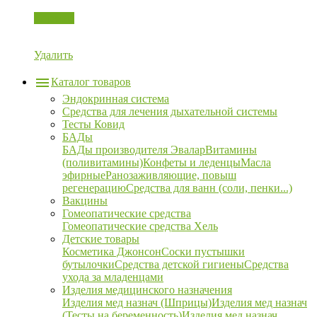
Корзина
Удалить
Каталог товаров
Эндокринная система
Средства для лечения дыхательной системы
Тесты Ковид
БАДы
БАДы производителя Эвалар
Витамины
(поливитамины)
Конфеты и леденцы
Масла
эфирные
Ранозаживляющие, повыш
регенерацию
Средства для ванн (соли, пенки...)
Вакцины
Гомеопатические средства
Гомеопатические средства Хель
Детские товары
Косметика Джонсон
Соски пустышки
бутылочки
Средства детской гигиены
Средства
ухода за младенцами
Изделия медицинского назначения
Изделия мед назнач (Шприцы)
Изделия мед назнач
(Тесты на беременность)
Изделия мед назнач