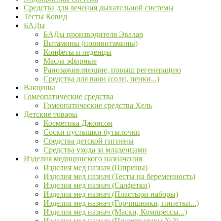
Средства для лечения дыхательной системы
Тесты Ковид
БАДы
БАДы производителя Эвалар
Витамины (поливитамины)
Конфеты и леденцы
Масла эфирные
Ранозаживляющие, повыш регенерацию
Средства для ванн (соли, пенки...)
Вакцины
Гомеопатические средства
Гомеопатические средства Хель
Детские товары
Косметика Джонсон
Соски пустышки бутылочки
Средства детской гигиены
Средства ухода за младенцами
Изделия медицинского назначения
Изделия мед назнач (Шприцы)
Изделия мед назнач (Тесты на беременность)
Изделия мед назнач (Салфетки)
Изделия мед назнач (Пластыри наборы)
Изделия мед назнач (Горчишники, пипетки...)
Изделия мед назнач (Маски, Компрессы...)
Изделия мед назнач (Презервативы №3)