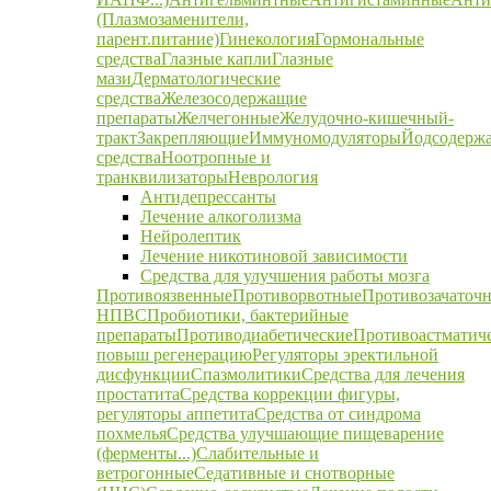
(Плазмозаменители,
парент.питание)
Гинекология
Гормональные
средства
Глазные капли
Глазные
мази
Дерматологические
средства
Железосодержащие
препараты
Желчегонные
Желудочно-кишечный-
тракт
Закрепляющие
Иммуномодуляторы
Йодсодерж
средства
Ноотропные и
транквилизаторы
Неврология
Антидепрессанты
Лечение алкоголизма
Нейролептик
Лечение никотиновой зависимости
Средства для улучшения работы мозга
Противоязвенные
Противорвотные
Противозачаточ
НПВС
Пробиотики, бактерийные
препараты
Противодиабетические
Противоастматич
повыш регенерацию
Регуляторы эректильной
дисфункции
Спазмолитики
Средства для лечения
простатита
Средства коррекции фигуры,
регуляторы аппетита
Средства от синдрома
похмелья
Средства улучшающие пищеварение
(ферменты...)
Слабительные и
ветрогонные
Седативные и снотворные