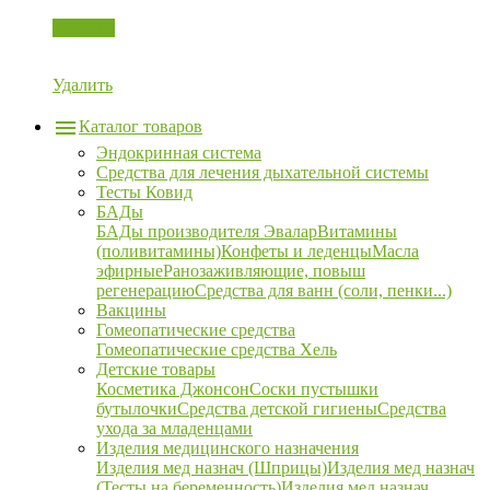
Корзина
Удалить
Каталог товаров
Эндокринная система
Средства для лечения дыхательной системы
Тесты Ковид
БАДы
БАДы производителя Эвалар
Витамины
(поливитамины)
Конфеты и леденцы
Масла
эфирные
Ранозаживляющие, повыш
регенерацию
Средства для ванн (соли, пенки...)
Вакцины
Гомеопатические средства
Гомеопатические средства Хель
Детские товары
Косметика Джонсон
Соски пустышки
бутылочки
Средства детской гигиены
Средства
ухода за младенцами
Изделия медицинского назначения
Изделия мед назнач (Шприцы)
Изделия мед назнач
(Тесты на беременность)
Изделия мед назнач