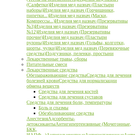
(Салфетки)
Изделия мед назнач (Пластыри
наборы)
Изделия мед назнач (Горчишники,
пипетки...)
Изделия мед назнач (Маски,
Компрессы...)
Изделия мед назнач (Презервативы
№3)
Изделия мед назнач (Презервативы
№12)
Изделия мед назнач (Презервативы
прочие)
Изделия мед назнач (Пластыри
рулоны)
Изделия мед назнач (Гольфы, колготки,
шорты, чулки)
Изделия мед назнач (Перевязочные
средства)
Подгузники, пеленки, простыни
Лекарственные травы, сборы
Питательные смеси
Лекарственные средства
Обеззараживающие средства
Средства для лечения
болезней крови
Средства для нормализации
обмена веществ
Средства для лечения костей
Средства для лечения суставов
Средства для лечения боли, температуры
Боль и спазмы
Обезболивающие средства
Анестезия
Адсорбенты-
детоксиканты
Антигипертензивные (Мочегонные,
БКК,
ИАПФ...)
Антигельминтные
Антигистаминные
Анти