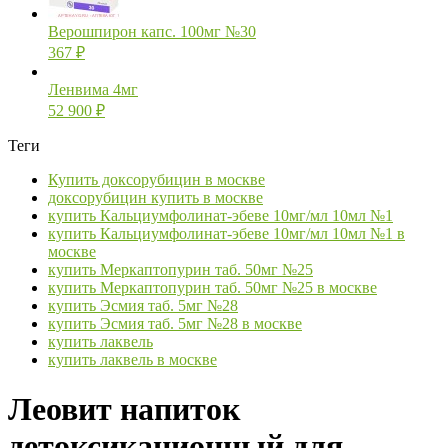
Верошпирон капс. 100мг №30
367
₽
Ленвима 4мг
52 900
₽
Теги
Купить доксорубицин в москве
доксорубицин купить в москве
купить Кальциумфолинат-эбеве 10мг/мл 10мл №1
купить Кальциумфолинат-эбеве 10мг/мл 10мл №1 в
москве
купить Меркаптопурин таб. 50мг №25
купить Меркаптопурин таб. 50мг №25 в москве
купить Эсмия таб. 5мг №28
купить Эсмия таб. 5мг №28 в москве
купить лаквель
купить лаквель в москве
Леовит напиток
детоксикационный для