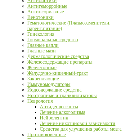
Антибиотики
Антигеморройные
Антипсориазные
Венотоники
Гематологические (Плазмозаменители,
парент.питание)
Гинекология
Гормональные средства
Глазные капли
Глазные мази
Дерматологические средства
Железосодержащие препараты
Желчегонные
Желудочно-кишечный-тракт
Закрепляющие
Иммуномодуляторы
Йодсодержащие средства
Ноотропные и транквилизаторы
Неврология
Антидепрессанты
Лечение алкоголизма
Нейролептик
Лечение никотиновой зависимости
Средства для улучшения работы мозга
Противоязвенные