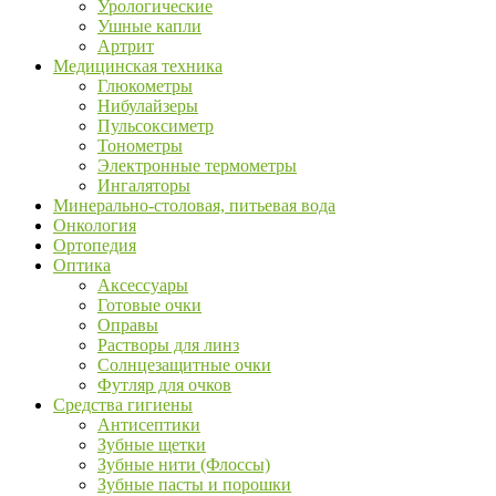
Урологические
Ушные капли
Артрит
Медицинская техника
Глюкометры
Нибулайзеры
Пульсоксиметр
Тонометры
Электронные термометры
Ингаляторы
Минерально-столовая, питьевая вода
Онкология
Ортопедия
Оптика
Аксессуары
Готовые очки
Оправы
Растворы для линз
Солнцезащитные очки
Футляр для очков
Средства гигиены
Антисептики
Зубные щетки
Зубные нити (Флоссы)
Зубные пасты и порошки