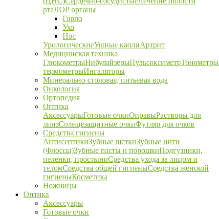
(ЦНС)
Сердечно-сосудистые
Лечение полости
рта
ЛОР органы
Горло
Ухо
Нос
Урологические
Ушные капли
Артрит
Медицинская техника
Глюкометры
Нибулайзеры
Пульсоксиметр
Тонометры
термометры
Ингаляторы
Минерально-столовая, питьевая вода
Онкология
Ортопедия
Оптика
Аксессуары
Готовые очки
Оправы
Растворы для
линз
Солнцезащитные очки
Футляр для очков
Средства гигиены
Антисептики
Зубные щетки
Зубные нити
(Флоссы)
Зубные пасты и порошки
Подгузники,
пеленки, простыни
Средства ухода за лицом и
телом
Средства общей гигиены
Средства женской
гигиены
Косметика
Ножницы
Оптика
Аксессуары
Готовые очки