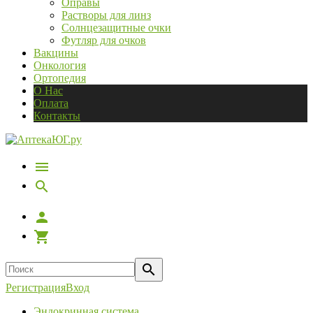
Оправы
Растворы для линз
Солнцезащитные очки
Футляр для очков
Вакцины
Онкология
Ортопедия
О Нас
Оплата
Контакты
Регистрация
Вход
Эндокринная система