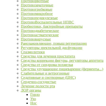
Противорвотные
Противозачаточные
Противогрибковые
Противомикробное
Противопедикулезные
ПротивоВоспалительные НПВС
Пробиотики, бактерийные препараты
Противодиабетические
Противоастматические
Противовирусные
Ранозаживляющие, повыш регенерацию
Регуляторы эректильной дисфункции
Спазмолитики
Средства для лечения простатита
Средства коррекции фигуры, регуляторы аппетита
Средства от синдрома похмелья
Средства улучшающие пищеварение (ферменты...)
Слабительные и ветрогонные
Седативные и снотворные (ЦНС)
Сердечно-сосудистые
Лечение полости рта
ЛОР органы
Горло
Ухо
Нос