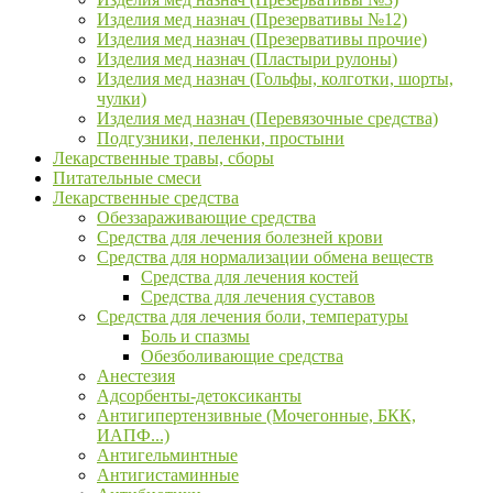
Изделия мед назнач (Презервативы №12)
Изделия мед назнач (Презервативы прочие)
Изделия мед назнач (Пластыри рулоны)
Изделия мед назнач (Гольфы, колготки, шорты,
чулки)
Изделия мед назнач (Перевязочные средства)
Подгузники, пеленки, простыни
Лекарственные травы, сборы
Питательные смеси
Лекарственные средства
Обеззараживающие средства
Средства для лечения болезней крови
Средства для нормализации обмена веществ
Средства для лечения костей
Средства для лечения суставов
Средства для лечения боли, температуры
Боль и спазмы
Обезболивающие средства
Анестезия
Адсорбенты-детоксиканты
Антигипертензивные (Мочегонные, БКК,
ИАПФ...)
Антигельминтные
Антигистаминные