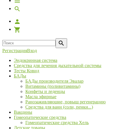
Регистрация
Вход
Эндокринная система
Средства для лечения дыхательной системы
Тесты Ковид
БАДы
БАДы производителя Эвалар
Витамины (поливитамины)
Конфеты и леденцы
Масла эфирные
Ранозаживляющие, повыш регенерацию
Средства для ванн (соли, пенки...)
Вакцины
Гомеопатические средства
Гомеопатические средства Хель
Детские товары