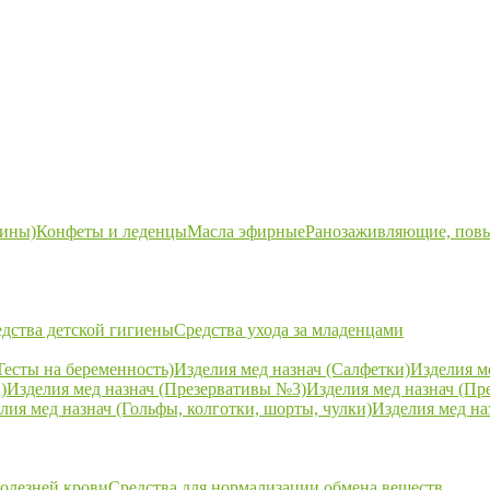
ины)
Конфеты и леденцы
Масла эфирные
Ранозаживляющие, пов
дства детской гигиены
Средства ухода за младенцами
Тесты на беременность)
Изделия мед назнач (Салфетки)
Изделия м
)
Изделия мед назнач (Презервативы №3)
Изделия мед назнач (Пр
лия мед назнач (Гольфы, колготки, шорты, чулки)
Изделия мед на
болезней крови
Средства для нормализации обмена веществ