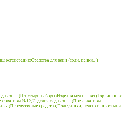
ыш регенерацию
Средства для ванн (соли, пенки...)
ед назнач (Пластыри наборы)
Изделия мед назнач (Горчишники,
езервативы №12)
Изделия мед назнач (Презервативы
знач (Перевязочные средства)
Подгузники, пеленки, простыни