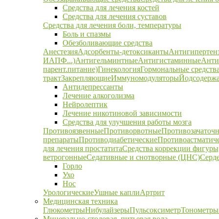
Средства для лечения костей
Средства для лечения суставов
Средства для лечения боли, температуры
Боль и спазмы
Обезболивающие средства
Анестезия
Адсорбенты-детоксиканты
Антигипертен
ИАПФ...)
Антигельминтные
Антигистаминные
Анти
парент.питание)
Гинекология
Гормональные средств
тракт
Закрепляющие
Иммуномодуляторы
Йодсодержа
Антидепрессанты
Лечение алкоголизма
Нейролептик
Лечение никотиновой зависимости
Средства для улучшения работы мозга
Противоязвенные
Противорвотные
Противозачаточ
препараты
Противодиабетические
Противоастматич
для лечения простатита
Средства коррекции фигуры,
ветрогонные
Седативные и снотворные (ЦНС)
Серд
Горло
Ухо
Нос
Урологические
Ушные капли
Артрит
Медицинская техника
Глюкометры
Нибулайзеры
Пульсоксиметр
Тонометры
Минерально-столовая, питьевая вода