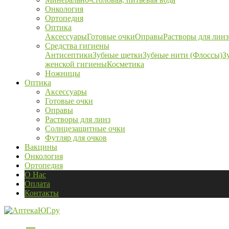
Онкология
Ортопедия
Оптика
Аксессуары
Готовые очки
Оправы
Растворы для линз
Средства гигиены
Антисептики
Зубные щетки
Зубные нити (Флоссы)
З
женской гигиены
Косметика
Ножницы
Оптика
Аксессуары
Готовые очки
Оправы
Растворы для линз
Солнцезащитные очки
Футляр для очков
Вакцины
Онкология
Ортопедия
О Нас
Оплата
Контакты