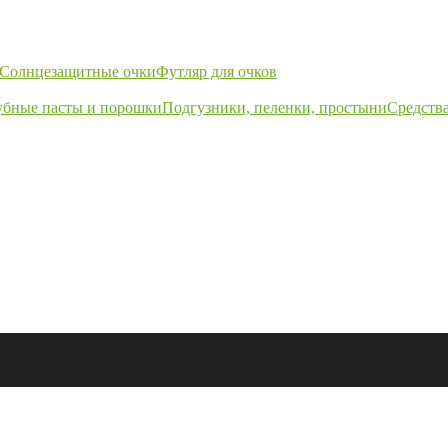
Солнцезащитные очки
Футляр для очков
убные пасты и порошки
Подгузники, пеленки, простыни
Средства