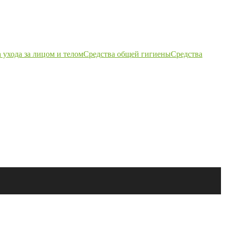
 ухода за лицом и телом
Средства общей гигиены
Средства