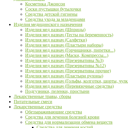
Косметика Джонсон
Соски пустышки бутылочки
Средства детской гигиены
Средства ухода за младенцами
Изделия медицинского назначения
Изделия мед назнач (Шприцы)
Изделия мед назнач (Тесты на беременность)
Изделия мед назнач (Салфетки)
Изделия мед назнач (Пластыри наборы)
Изделия мед назнач (Горчишники, пипетки...)
Изделия мед назнач (Маски, Компрессы...)
Изделия мед назнач (Презервативы №3)
Изделия мед назнач (Презервативы №12)
Изделия мед назнач (Презервативы прочие)
Изделия мед назнач (Пластыри рулоны)
Изделия мед назнач (Гольфы, колготки, шорты, чулк
Изделия мед назнач (Перевязочные средства)
Подгузники, пеленки, простыни
Лекарственные травы, сборы
Питательные смеси
Лекарственные средства
Обеззараживающие средства
Средства для лечения болезней крови
Средства для нормализации обмена веществ
Средства для лечения костей