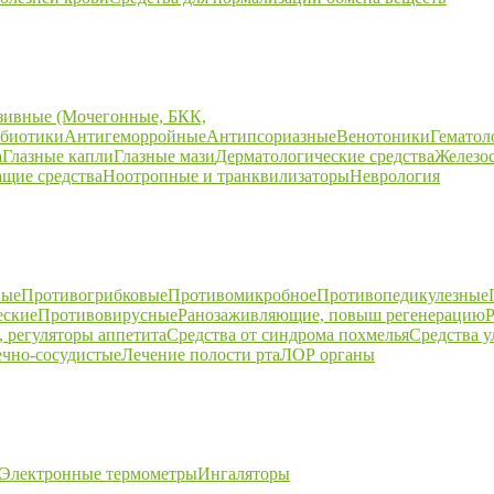
зивные (Мочегонные, БКК,
биотики
Антигеморройные
Антипсориазные
Венотоники
Гематол
а
Глазные капли
Глазные мази
Дерматологические средства
Железо
щие средства
Ноотропные и транквилизаторы
Неврология
ные
Противогрибковые
Противомикробное
Противопедикулезные
еские
Противовирусные
Ранозаживляющие, повыш регенерацию
Р
 регуляторы аппетита
Средства от синдрома похмелья
Средства 
ечно-сосудистые
Лечение полости рта
ЛОР органы
Электронные термометры
Ингаляторы