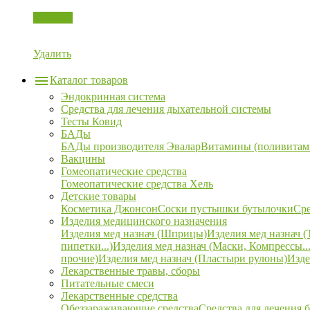
Корзина
Удалить
Каталог товаров
Эндокринная система
Средства для лечения дыхательной системы
Тесты Ковид
БАДы
БАДы производителя Эвалар
Витамины (поливитам
Вакцины
Гомеопатические средства
Гомеопатические средства Хель
Детские товары
Косметика Джонсон
Соски пустышки бутылочки
Сре
Изделия медицинского назначения
Изделия мед назнач (Шприцы)
Изделия мед назнач (
пипетки...)
Изделия мед назнач (Маски, Компрессы...
прочие)
Изделия мед назнач (Пластыри рулоны)
Изде
Лекарственные травы, сборы
Питательные смеси
Лекарственные средства
Обеззараживающие средства
Средства для лечения 