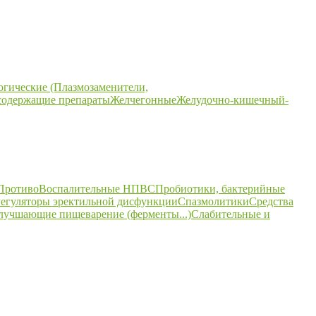
огические (Плазмозаменители,
содержащие препараты
Желчегонные
Желудочно-кишечный-
ПротивоВоспалительные НПВС
Пробиотики, бактерийные
егуляторы эректильной дисфункции
Спазмолитики
Средства
улучшающие пищеварение (ферменты...)
Слабительные и