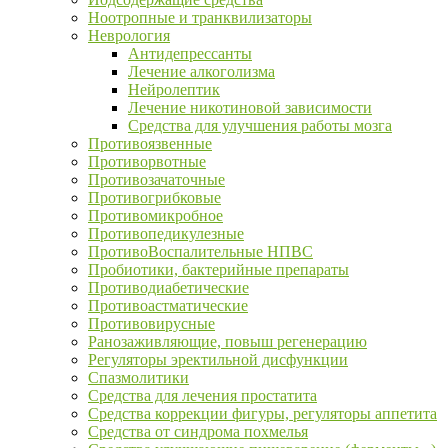
Ноотропные и транквилизаторы
Неврология
Антидепрессанты
Лечение алкоголизма
Нейролептик
Лечение никотиновой зависимости
Средства для улучшения работы мозга
Противоязвенные
Противорвотные
Противозачаточные
Противогрибковые
Противомикробное
Противопедикулезные
ПротивоВоспалительные НПВС
Пробиотики, бактерийные препараты
Противодиабетические
Противоастматические
Противовирусные
Ранозаживляющие, повыш регенерацию
Регуляторы эректильной дисфункции
Спазмолитики
Средства для лечения простатита
Средства коррекции фигуры, регуляторы аппетита
Средства от синдрома похмелья