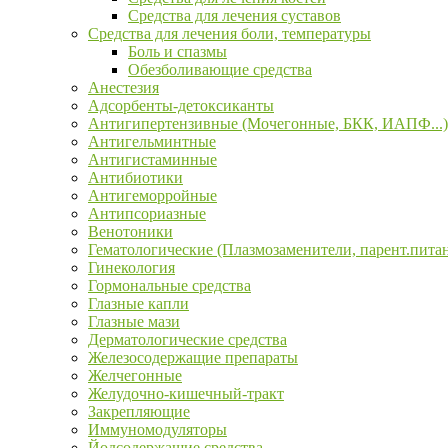
Средства для лечения суставов
Средства для лечения боли, температуры
Боль и спазмы
Обезболивающие средства
Анестезия
Адсорбенты-детоксиканты
Антигипертензивные (Мочегонные, БКК, ИАПФ...)
Антигельминтные
Антигистаминные
Антибиотики
Антигеморройные
Антипсориазные
Венотоники
Гематологические (Плазмозаменители, парент.пита
Гинекология
Гормональные средства
Глазные капли
Глазные мази
Дерматологические средства
Железосодержащие препараты
Желчегонные
Желудочно-кишечный-тракт
Закрепляющие
Иммуномодуляторы
Йодсодержащие средства