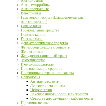
Антибиотики
Антигеморройные
Антипсориазные
Венотоники
Гематологические (Плазмозаменители,
парент.питание)
Гинекология
Гормональные средства
Глазные капли
Глазные мази
Дерматологические средства
Железосодержащие препараты
Желчегонные
Желудочно-кишечный-тракт
Закрепляющие
Иммуномодуляторы
Йодсодержащие средства
Ноотропные и транквилизаторы
Неврология
Антидепрессанты
Лечение алкоголизма
Нейролептик
Лечение никотиновой зависимости
Средства для улучшения работы мозга
Противоязвенные