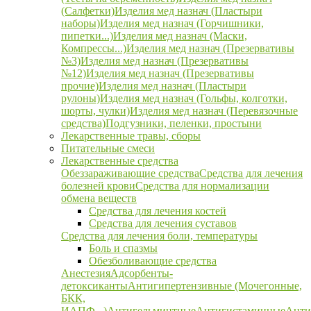
(Салфетки)
Изделия мед назнач (Пластыри
наборы)
Изделия мед назнач (Горчишники,
пипетки...)
Изделия мед назнач (Маски,
Компрессы...)
Изделия мед назнач (Презервативы
№3)
Изделия мед назнач (Презервативы
№12)
Изделия мед назнач (Презервативы
прочие)
Изделия мед назнач (Пластыри
рулоны)
Изделия мед назнач (Гольфы, колготки,
шорты, чулки)
Изделия мед назнач (Перевязочные
средства)
Подгузники, пеленки, простыни
Лекарственные травы, сборы
Питательные смеси
Лекарственные средства
Обеззараживающие средства
Средства для лечения
болезней крови
Средства для нормализации
обмена веществ
Средства для лечения костей
Средства для лечения суставов
Средства для лечения боли, температуры
Боль и спазмы
Обезболивающие средства
Анестезия
Адсорбенты-
детоксиканты
Антигипертензивные (Мочегонные,
БКК,
ИАПФ...)
Антигельминтные
Антигистаминные
Анти