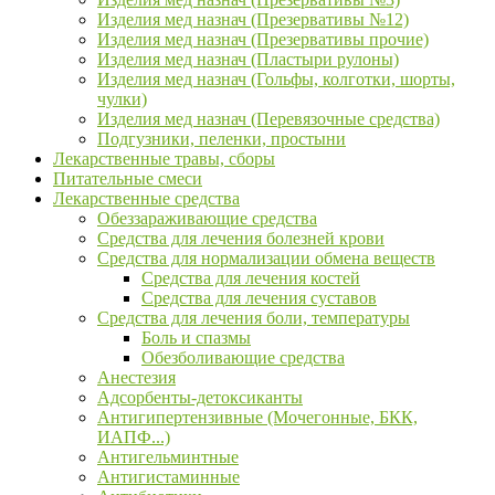
Изделия мед назнач (Презервативы №12)
Изделия мед назнач (Презервативы прочие)
Изделия мед назнач (Пластыри рулоны)
Изделия мед назнач (Гольфы, колготки, шорты,
чулки)
Изделия мед назнач (Перевязочные средства)
Подгузники, пеленки, простыни
Лекарственные травы, сборы
Питательные смеси
Лекарственные средства
Обеззараживающие средства
Средства для лечения болезней крови
Средства для нормализации обмена веществ
Средства для лечения костей
Средства для лечения суставов
Средства для лечения боли, температуры
Боль и спазмы
Обезболивающие средства
Анестезия
Адсорбенты-детоксиканты
Антигипертензивные (Мочегонные, БКК,
ИАПФ...)
Антигельминтные
Антигистаминные