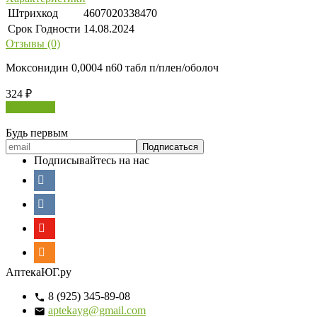
Штрихкод
4607020338470
Срок Годности
14.08.2024
Отзывы (0)
Моксонидин 0,0004 n60 табл п/плен/оболоч
324
₽
В корзину
Будь первым
Подписывайтесь на нас
АптекаЮГ.ру
8 (925) 345-89-08
aptekayg@gmail.com