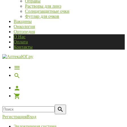
Оправы
Растворы для линз
Солнцезащитные очки
Футляр для очков
Вакцины
Онкология
Ортопедия
О Нас
Оплата
Контакты
Регистрация
Вход
Эндокринная система