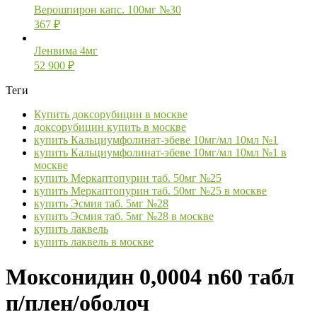
Верошпирон капс. 100мг №30
367
₽
Ленвима 4мг
52 900
₽
Теги
Купить доксорубицин в москве
доксорубицин купить в москве
купить Кальциумфолинат-эбеве 10мг/мл 10мл №1
купить Кальциумфолинат-эбеве 10мг/мл 10мл №1 в
москве
купить Меркаптопурин таб. 50мг №25
купить Меркаптопурин таб. 50мг №25 в москве
купить Эсмия таб. 5мг №28
купить Эсмия таб. 5мг №28 в москве
купить лаквель
купить лаквель в москве
Моксонидин 0,0004 n60 табл
п/плен/оболоч