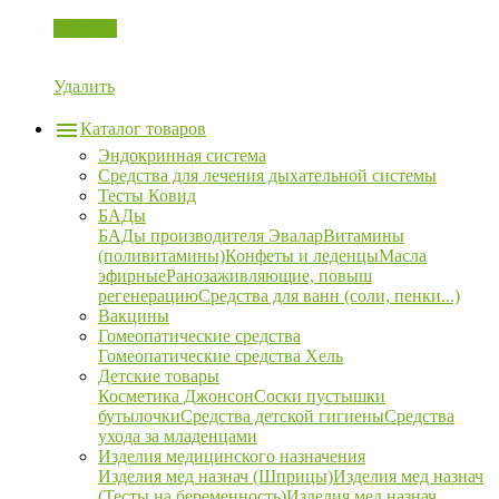
Корзина
Удалить
Каталог товаров
Эндокринная система
Средства для лечения дыхательной системы
Тесты Ковид
БАДы
БАДы производителя Эвалар
Витамины
(поливитамины)
Конфеты и леденцы
Масла
эфирные
Ранозаживляющие, повыш
регенерацию
Средства для ванн (соли, пенки...)
Вакцины
Гомеопатические средства
Гомеопатические средства Хель
Детские товары
Косметика Джонсон
Соски пустышки
бутылочки
Средства детской гигиены
Средства
ухода за младенцами
Изделия медицинского назначения
Изделия мед назнач (Шприцы)
Изделия мед назнач
(Тесты на беременность)
Изделия мед назнач