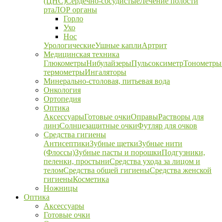
(ЦНС)
Сердечно-сосудистые
Лечение полости
рта
ЛОР органы
Горло
Ухо
Нос
Урологические
Ушные капли
Артрит
Медицинская техника
Глюкометры
Нибулайзеры
Пульсоксиметр
Тонометры
термометры
Ингаляторы
Минерально-столовая, питьевая вода
Онкология
Ортопедия
Оптика
Аксессуары
Готовые очки
Оправы
Растворы для
линз
Солнцезащитные очки
Футляр для очков
Средства гигиены
Антисептики
Зубные щетки
Зубные нити
(Флоссы)
Зубные пасты и порошки
Подгузники,
пеленки, простыни
Средства ухода за лицом и
телом
Средства общей гигиены
Средства женской
гигиены
Косметика
Ножницы
Оптика
Аксессуары
Готовые очки