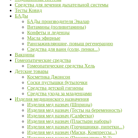
Средства для лечения дыхательной системы
Тесты Ковид
БАДы
БАДы производителя Эвалар
Витамины (поливитамины)
Конфеты и леденцы
Масла эфирные
Ранозаживляющие, повыш регенерацию
Средства для ванн (соли, пенки...)
Вакцины
Гомеопатические средства
Гомеопатические средства Хель
Детские товары
Косметика Джонсон
Соски пустышки бутылочки
Средства детской гигиены
Средства ухода за младенцами
Изделия медицинского назначения
Изделия мед назнач (Шприцы)
Изделия мед назнач (Тесты на беременность)
Изделия мед назнач (Салфетки)
Изделия мед назнач (Пластыри наборы)
Изделия мед назнач (Горчишники, пипетки...)
Изделия мед назнач (Маски, Компрессы...)
Изделия мед назнач (Презервативы №3)