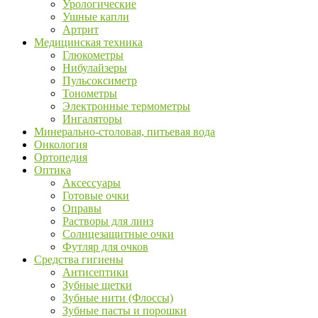
Урологические
Ушные капли
Артрит
Медицинская техника
Глюкометры
Нибулайзеры
Пульсоксиметр
Тонометры
Электронные термометры
Ингаляторы
Минерально-столовая, питьевая вода
Онкология
Ортопедия
Оптика
Аксессуары
Готовые очки
Оправы
Растворы для линз
Солнцезащитные очки
Футляр для очков
Средства гигиены
Антисептики
Зубные щетки
Зубные нити (Флоссы)
Зубные пасты и порошки