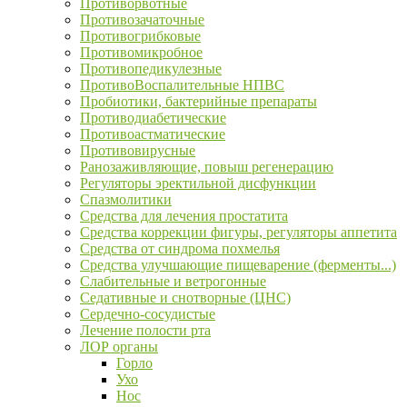
Противорвотные
Противозачаточные
Противогрибковые
Противомикробное
Противопедикулезные
ПротивоВоспалительные НПВС
Пробиотики, бактерийные препараты
Противодиабетические
Противоастматические
Противовирусные
Ранозаживляющие, повыш регенерацию
Регуляторы эректильной дисфункции
Спазмолитики
Средства для лечения простатита
Средства коррекции фигуры, регуляторы аппетита
Средства от синдрома похмелья
Средства улучшающие пищеварение (ферменты...)
Слабительные и ветрогонные
Седативные и снотворные (ЦНС)
Сердечно-сосудистые
Лечение полости рта
ЛОР органы
Горло
Ухо
Нос