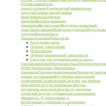
(Плазмозаменители,
парент.питание)
Гинекология
Гормональные
средства
Глазные капли
Глазные
мази
Дерматологические
средства
Железосодержащие
препараты
Желчегонные
Желудочно-кишечный-
тракт
Закрепляющие
Иммуномодуляторы
Йодсодерж
средства
Ноотропные и
транквилизаторы
Неврология
Антидепрессанты
Лечение алкоголизма
Нейролептик
Лечение никотиновой зависимости
Средства для улучшения работы мозга
Противоязвенные
Противорвотные
Противозачаточ
НПВС
Пробиотики, бактерийные
препараты
Противодиабетические
Противоастматич
повыш регенерацию
Регуляторы эректильной
дисфункции
Спазмолитики
Средства для лечения
простатита
Средства коррекции фигуры,
регуляторы аппетита
Средства от синдрома
похмелья
Средства улучшающие пищеварение
(ферменты...)
Слабительные и
ветрогонные
Седативные и снотворные