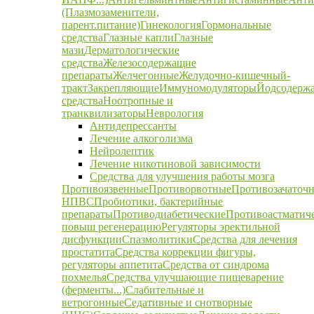
(Плазмозаменители,
парент.питание)
Гинекология
Гормональные
средства
Глазные капли
Глазные
мази
Дерматологические
средства
Железосодержащие
препараты
Желчегонные
Желудочно-кишечный-
тракт
Закрепляющие
Иммуномодуляторы
Йодсодерж
средства
Ноотропные и
транквилизаторы
Неврология
Антидепрессанты
Лечение алкоголизма
Нейролептик
Лечение никотиновой зависимости
Средства для улучшения работы мозга
Противоязвенные
Противорвотные
Противозачаточ
НПВС
Пробиотики, бактерийные
препараты
Противодиабетические
Противоастматич
повыш регенерацию
Регуляторы эректильной
дисфункции
Спазмолитики
Средства для лечения
простатита
Средства коррекции фигуры,
регуляторы аппетита
Средства от синдрома
похмелья
Средства улучшающие пищеварение
(ферменты...)
Слабительные и
ветрогонные
Седативные и снотворные