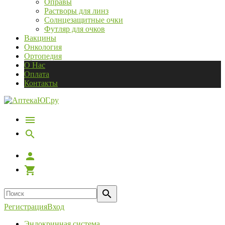
Оправы
Растворы для линз
Солнцезащитные очки
Футляр для очков
Вакцины
Онкология
Ортопедия
О Нас
Оплата
Контакты
Регистрация
Вход
Эндокринная система