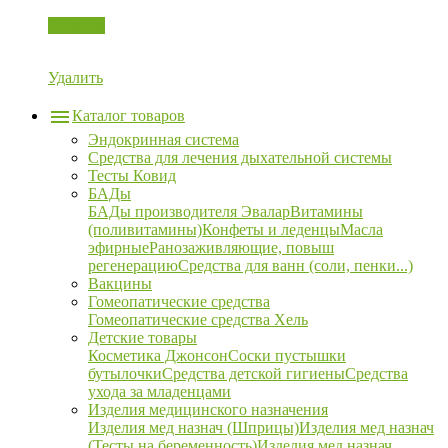
Корзина
Удалить
Каталог товаров
Эндокринная система
Средства для лечения дыхательной системы
Тесты Ковид
БАДы
БАДы производителя Эвалар
Витамины
(поливитамины)
Конфеты и леденцы
Масла
эфирные
Ранозаживляющие, повыш
регенерацию
Средства для ванн (соли, пенки...)
Вакцины
Гомеопатические средства
Гомеопатические средства Хель
Детские товары
Косметика Джонсон
Соски пустышки
бутылочки
Средства детской гигиены
Средства
ухода за младенцами
Изделия медицинского назначения
Изделия мед назнач (Шприцы)
Изделия мед назнач
(Тесты на беременность)
Изделия мед назнач