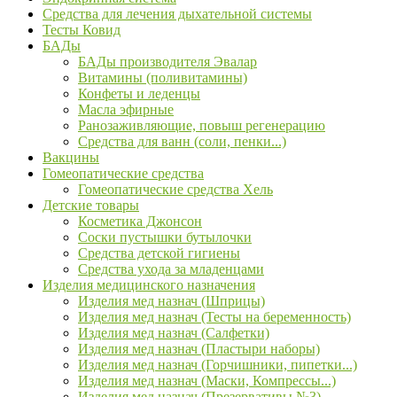
Средства для лечения дыхательной системы
Тесты Ковид
БАДы
БАДы производителя Эвалар
Витамины (поливитамины)
Конфеты и леденцы
Масла эфирные
Ранозаживляющие, повыш регенерацию
Средства для ванн (соли, пенки...)
Вакцины
Гомеопатические средства
Гомеопатические средства Хель
Детские товары
Косметика Джонсон
Соски пустышки бутылочки
Средства детской гигиены
Средства ухода за младенцами
Изделия медицинского назначения
Изделия мед назнач (Шприцы)
Изделия мед назнач (Тесты на беременность)
Изделия мед назнач (Салфетки)
Изделия мед назнач (Пластыри наборы)
Изделия мед назнач (Горчишники, пипетки...)
Изделия мед назнач (Маски, Компрессы...)
Изделия мед назнач (Презервативы №3)