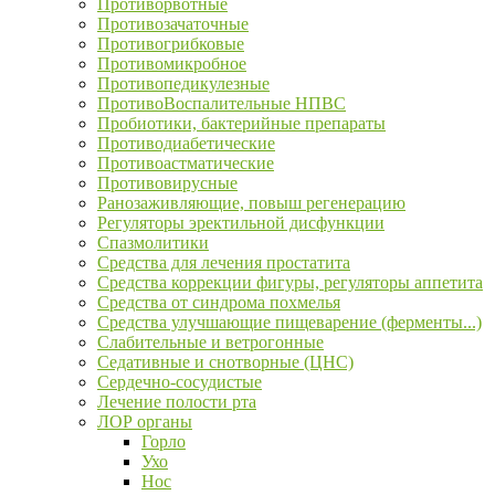
Противорвотные
Противозачаточные
Противогрибковые
Противомикробное
Противопедикулезные
ПротивоВоспалительные НПВС
Пробиотики, бактерийные препараты
Противодиабетические
Противоастматические
Противовирусные
Ранозаживляющие, повыш регенерацию
Регуляторы эректильной дисфункции
Спазмолитики
Средства для лечения простатита
Средства коррекции фигуры, регуляторы аппетита
Средства от синдрома похмелья
Средства улучшающие пищеварение (ферменты...)
Слабительные и ветрогонные
Седативные и снотворные (ЦНС)
Сердечно-сосудистые
Лечение полости рта
ЛОР органы
Горло
Ухо
Нос