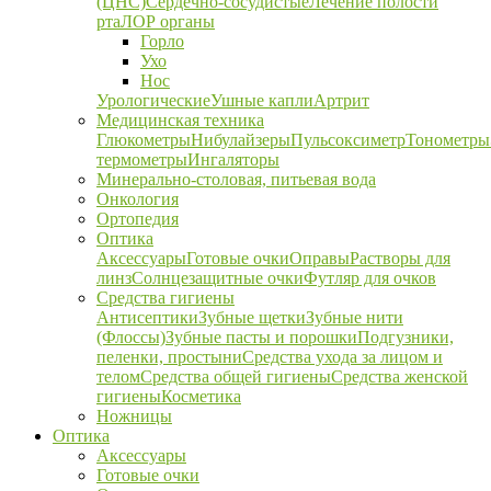
(ЦНС)
Сердечно-сосудистые
Лечение полости
рта
ЛОР органы
Горло
Ухо
Нос
Урологические
Ушные капли
Артрит
Медицинская техника
Глюкометры
Нибулайзеры
Пульсоксиметр
Тонометры
термометры
Ингаляторы
Минерально-столовая, питьевая вода
Онкология
Ортопедия
Оптика
Аксессуары
Готовые очки
Оправы
Растворы для
линз
Солнцезащитные очки
Футляр для очков
Средства гигиены
Антисептики
Зубные щетки
Зубные нити
(Флоссы)
Зубные пасты и порошки
Подгузники,
пеленки, простыни
Средства ухода за лицом и
телом
Средства общей гигиены
Средства женской
гигиены
Косметика
Ножницы
Оптика
Аксессуары
Готовые очки