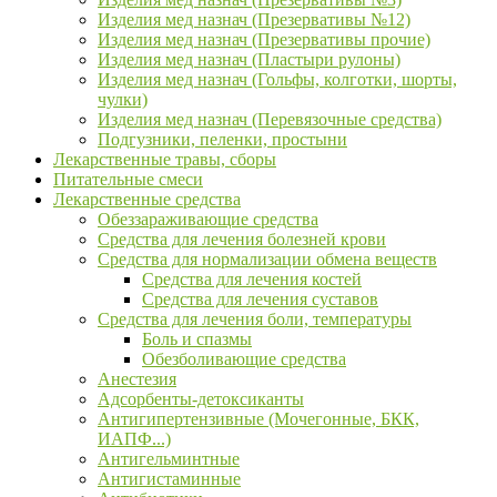
Изделия мед назнач (Презервативы №12)
Изделия мед назнач (Презервативы прочие)
Изделия мед назнач (Пластыри рулоны)
Изделия мед назнач (Гольфы, колготки, шорты,
чулки)
Изделия мед назнач (Перевязочные средства)
Подгузники, пеленки, простыни
Лекарственные травы, сборы
Питательные смеси
Лекарственные средства
Обеззараживающие средства
Средства для лечения болезней крови
Средства для нормализации обмена веществ
Средства для лечения костей
Средства для лечения суставов
Средства для лечения боли, температуры
Боль и спазмы
Обезболивающие средства
Анестезия
Адсорбенты-детоксиканты
Антигипертензивные (Мочегонные, БКК,
ИАПФ...)
Антигельминтные
Антигистаминные