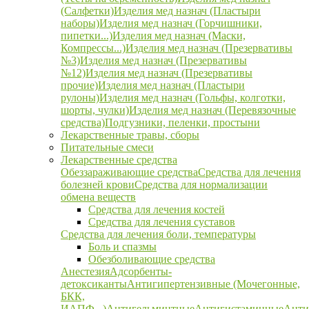
(Салфетки)
Изделия мед назнач (Пластыри
наборы)
Изделия мед назнач (Горчишники,
пипетки...)
Изделия мед назнач (Маски,
Компрессы...)
Изделия мед назнач (Презервативы
№3)
Изделия мед назнач (Презервативы
№12)
Изделия мед назнач (Презервативы
прочие)
Изделия мед назнач (Пластыри
рулоны)
Изделия мед назнач (Гольфы, колготки,
шорты, чулки)
Изделия мед назнач (Перевязочные
средства)
Подгузники, пеленки, простыни
Лекарственные травы, сборы
Питательные смеси
Лекарственные средства
Обеззараживающие средства
Средства для лечения
болезней крови
Средства для нормализации
обмена веществ
Средства для лечения костей
Средства для лечения суставов
Средства для лечения боли, температуры
Боль и спазмы
Обезболивающие средства
Анестезия
Адсорбенты-
детоксиканты
Антигипертензивные (Мочегонные,
БКК,
ИАПФ...)
Антигельминтные
Антигистаминные
Анти