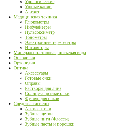
Урологические
Ушные капли
Артрит
Медицинская техника
Глюкометры
Нибулайзеры
Пульсоксиметр
Тонометры
Электронные термометры
Ингаляторы
Минерально-столовая, питьевая вода
Онкология
Ортопедия
Оптика
Аксессуары
Готовые очки
Оправы
Растворы для линз
Солнцезащитные очки
Футляр для очков
Средства гигиены
Антисептики
Зубные щетки
Зубные нити (Флоссы)
Зубные пасты и порошки