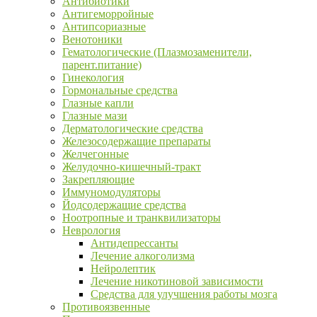
Антибиотики
Антигеморройные
Антипсориазные
Венотоники
Гематологические (Плазмозаменители,
парент.питание)
Гинекология
Гормональные средства
Глазные капли
Глазные мази
Дерматологические средства
Железосодержащие препараты
Желчегонные
Желудочно-кишечный-тракт
Закрепляющие
Иммуномодуляторы
Йодсодержащие средства
Ноотропные и транквилизаторы
Неврология
Антидепрессанты
Лечение алкоголизма
Нейролептик
Лечение никотиновой зависимости
Средства для улучшения работы мозга
Противоязвенные