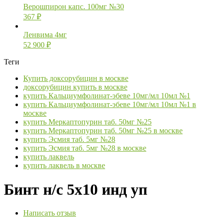
Верошпирон капс. 100мг №30
367
₽
Ленвима 4мг
52 900
₽
Теги
Купить доксорубицин в москве
доксорубицин купить в москве
купить Кальциумфолинат-эбеве 10мг/мл 10мл №1
купить Кальциумфолинат-эбеве 10мг/мл 10мл №1 в
москве
купить Меркаптопурин таб. 50мг №25
купить Меркаптопурин таб. 50мг №25 в москве
купить Эсмия таб. 5мг №28
купить Эсмия таб. 5мг №28 в москве
купить лаквель
купить лаквель в москве
Бинт н/с 5х10 инд уп
Написать отзыв