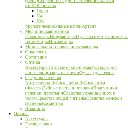
(ЦНС)
Сердечно-сосудистые
Лечение полости
рта
ЛОР органы
Горло
Ухо
Нос
Урологические
Ушные капли
Артрит
Медицинская техника
Глюкометры
Нибулайзеры
Пульсоксиметр
Тонометры
термометры
Ингаляторы
Минерально-столовая, питьевая вода
Онкология
Ортопедия
Оптика
Аксессуары
Готовые очки
Оправы
Растворы для
линз
Солнцезащитные очки
Футляр для очков
Средства гигиены
Антисептики
Зубные щетки
Зубные нити
(Флоссы)
Зубные пасты и порошки
Подгузники,
пеленки, простыни
Средства ухода за лицом и
телом
Средства общей гигиены
Средства женской
гигиены
Косметика
Ножницы
Оптика
Аксессуары
Готовые очки