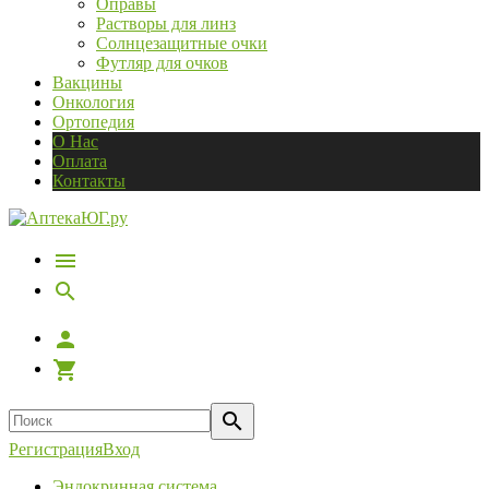
Оправы
Растворы для линз
Солнцезащитные очки
Футляр для очков
Вакцины
Онкология
Ортопедия
О Нас
Оплата
Контакты
Регистрация
Вход
Эндокринная система