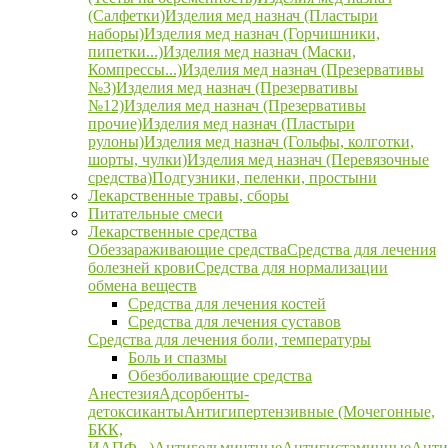
(Салфетки)
Изделия мед назнач (Пластыри
наборы)
Изделия мед назнач (Горчишники,
пипетки...)
Изделия мед назнач (Маски,
Компрессы...)
Изделия мед назнач (Презервативы
№3)
Изделия мед назнач (Презервативы
№12)
Изделия мед назнач (Презервативы
прочие)
Изделия мед назнач (Пластыри
рулоны)
Изделия мед назнач (Гольфы, колготки,
шорты, чулки)
Изделия мед назнач (Перевязочные
средства)
Подгузники, пеленки, простыни
Лекарственные травы, сборы
Питательные смеси
Лекарственные средства
Обеззараживающие средства
Средства для лечения
болезней крови
Средства для нормализации
обмена веществ
Средства для лечения костей
Средства для лечения суставов
Средства для лечения боли, температуры
Боль и спазмы
Обезболивающие средства
Анестезия
Адсорбенты-
детоксиканты
Антигипертензивные (Мочегонные,
БКК,
ИАПФ...)
Антигельминтные
Антигистаминные
Анти