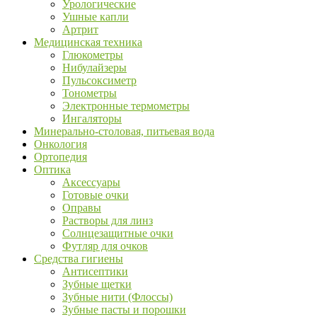
Урологические
Ушные капли
Артрит
Медицинская техника
Глюкометры
Нибулайзеры
Пульсоксиметр
Тонометры
Электронные термометры
Ингаляторы
Минерально-столовая, питьевая вода
Онкология
Ортопедия
Оптика
Аксессуары
Готовые очки
Оправы
Растворы для линз
Солнцезащитные очки
Футляр для очков
Средства гигиены
Антисептики
Зубные щетки
Зубные нити (Флоссы)
Зубные пасты и порошки