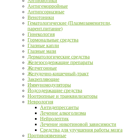
Антибиотики
Антигеморройные
Антипсориазные
Венотоники
Гематологические (Плазмозаменители,
парент.питание)
Гинекология
Гормональные средства
Глазные капли
Глазные мази
Дерматологические средства
Железосодержащие препараты
Желчегонные
Желудочно-кишечный-тракт
Закрепляющие
Иммуномодуляторы
Йодсодержащие средства
Ноотропные и транквилизаторы
Неврология
Антидепрессанты
Лечение алкоголизма
Нейролептик
Лечение никотиновой зависимости
Средства для улучшения работы мозга
Противоязвенные