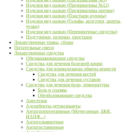
Изделия мед назнач (Презервативы №12)
Изделия мед назнач (Презервативы прочие)
Изделия мед назнач (Пластыри рулоны)
Изделия мед назнач (Гольфы, колготки, шорты,
чулки)
Изделия мед назнач (Перевязочные средства)
Подгузники, пеленки, простыни
Лекарственные травы, сборы
Питательные смеси
Лекарственные средства
Обеззараживающие средства
Средства для лечения болезней крови
Средства для нормализации обмена веществ
Средства для лечения костей
Средства для лечения суставов
Средства для лечения боли, температуры
Боль и спазмы
Обезболивающие средства
Анестезия
Адсорбенты-детоксиканты
Антигипертензивные (Мочегонные, БКК,
ИАПФ...)
Антигельминтные
Антигистаминные