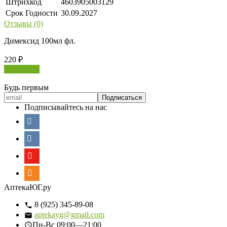
Штрихкод
4603905003129
Срок Годности
30.09.2027
Отзывы (0)
Димексид 100мл фл.
220
₽
В корзину
Будь первым
Подписывайтесь на нас
АптекаЮГ.ру
8 (925) 345-89-08
aptekayg@gmail.com
Пн-Вс
09:00—21:00