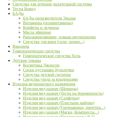
Средства для лечения дыхательной системы
Тесты Ковид
БАДы
БАДы производителя Эвалар
Витамины (поливитамины)
Конфеты и леденцы
Масла эфирные
Ранозаживляющие, повыш регенерацию
Средства для ванн (соли, пенки...)
Вакцины
Гомеопатические средства
Гомеопатические средства Хель
Детские товары
Косметика Джонсон
Соски пустышки бутылочки
Средства детской гигиены
Средства ухода за младенцами
Изделия медицинского назначения
Изделия мед назнач (Шприцы)
Изделия мед назнач (Тесты на беременность)
Изделия мед назнач (Салфетки)
Изделия мед назнач (Пластыри наборы)
Изделия мед назнач (Горчишники, пипетки...)
Изделия мед назнач (Маски, Компрессы...)
Изделия мед назнач (Презервативы №3)