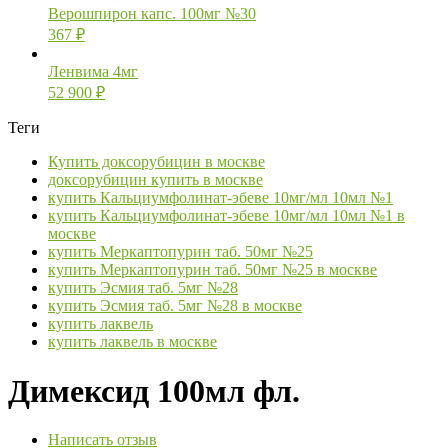
Верошпирон капс. 100мг №30
367
₽
Ленвима 4мг
52 900
₽
Теги
Купить доксорубицин в москве
доксорубицин купить в москве
купить Кальциумфолинат-эбеве 10мг/мл 10мл №1
купить Кальциумфолинат-эбеве 10мг/мл 10мл №1 в
москве
купить Меркаптопурин таб. 50мг №25
купить Меркаптопурин таб. 50мг №25 в москве
купить Эсмия таб. 5мг №28
купить Эсмия таб. 5мг №28 в москве
купить лаквель
купить лаквель в москве
Димексид 100мл фл.
Написать отзыв