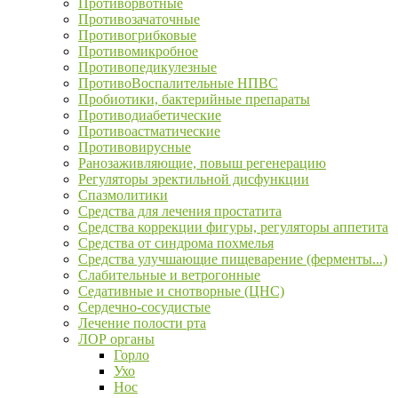
Противорвотные
Противозачаточные
Противогрибковые
Противомикробное
Противопедикулезные
ПротивоВоспалительные НПВС
Пробиотики, бактерийные препараты
Противодиабетические
Противоастматические
Противовирусные
Ранозаживляющие, повыш регенерацию
Регуляторы эректильной дисфункции
Спазмолитики
Средства для лечения простатита
Средства коррекции фигуры, регуляторы аппетита
Средства от синдрома похмелья
Средства улучшающие пищеварение (ферменты...)
Слабительные и ветрогонные
Седативные и снотворные (ЦНС)
Сердечно-сосудистые
Лечение полости рта
ЛОР органы
Горло
Ухо
Нос