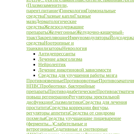
(Плазмозаменители,
парент.питание)
Гинекология
Гормональные
средства
Глазные капли
Глазные
мази
Дерматологические
средства
Железосодержащие
препараты
Желчегонные
Желудочно-кишечный-
тракт
Закрепляющие
Иммуномодуляторы
Йодсодерж
средства
Ноотропные и
транквилизаторы
Неврология
Антидепрессанты
Лечение алкоголизма
Нейролептик
Лечение никотиновой зависимости
Средства для улучшения работы мозга
Противоязвенные
Противорвотные
Противозачаточ
НПВС
Пробиотики, бактерийные
препараты
Противодиабетические
Противоастматич
повыш регенерацию
Регуляторы эректильной
дисфункции
Спазмолитики
Средства для лечения
простатита
Средства коррекции фигуры,
регуляторы аппетита
Средства от синдрома
похмелья
Средства улучшающие пищеварение
(ферменты...)
Слабительные и
ветрогонные
Седативные и снотворные