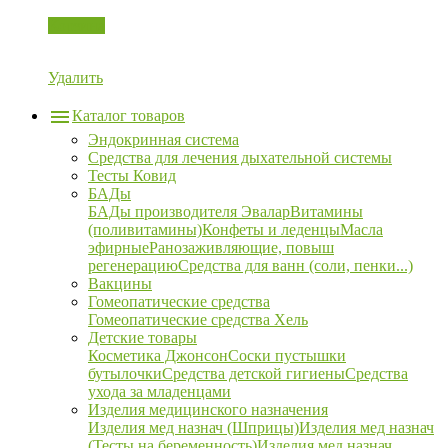
Корзина
Удалить
Каталог товаров
Эндокринная система
Средства для лечения дыхательной системы
Тесты Ковид
БАДы
БАДы производителя Эвалар
Витамины
(поливитамины)
Конфеты и леденцы
Масла
эфирные
Ранозаживляющие, повыш
регенерацию
Средства для ванн (соли, пенки...)
Вакцины
Гомеопатические средства
Гомеопатические средства Хель
Детские товары
Косметика Джонсон
Соски пустышки
бутылочки
Средства детской гигиены
Средства
ухода за младенцами
Изделия медицинского назначения
Изделия мед назнач (Шприцы)
Изделия мед назнач
(Тесты на беременность)
Изделия мед назнач