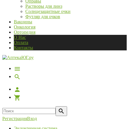
Оправы
Растворы для линз
Солнцезащитные очки
Футляр для очков
Вакцины
Онкология
Ортопедия
О Нас
Оплата
Контакты
Регистрация
Вход
Эндокринная система