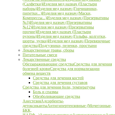
(Салфетки)
Изделия мед назнач (Пластыри
наборы)
Изделия мед назнач (Горчишники,
пипетки...)
Изделия мед назнач (Маски,
Компрессы...)
Изделия мед назнач (Презервативы
№3)
Изделия мед назнач (Презервативы
№12)
Изделия мед назнач (Презервативы
прочие)
Изделия мед назнач (Пластыри
рулоны)
Изделия мед назнач (Гольфы, колготки,
шорты, чулки)
Изделия мед назнач (Перевязочные
средства)
Подгузники, пеленки, простыни
Лекарственные травы, сборы
Питательные смеси
Лекарственные средства
Обеззараживающие средства
Средства для лечения
болезней крови
Средства для нормализации
обмена веществ
Средства для лечения костей
Средства для лечения суставов
Средства для лечения боли, температуры
Боль и спазмы
Обезболивающие средства
Анестезия
Адсорбенты-
детоксиканты
Антигипертензивные (Мочегонные,
БКК,
ИАПФ...)
Антигельминтные
Антигистаминные
Анти