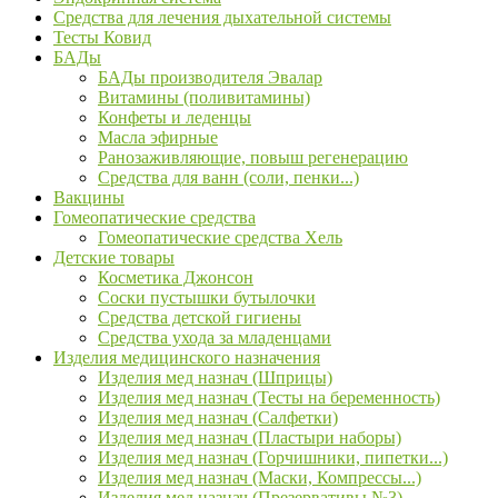
Средства для лечения дыхательной системы
Тесты Ковид
БАДы
БАДы производителя Эвалар
Витамины (поливитамины)
Конфеты и леденцы
Масла эфирные
Ранозаживляющие, повыш регенерацию
Средства для ванн (соли, пенки...)
Вакцины
Гомеопатические средства
Гомеопатические средства Хель
Детские товары
Косметика Джонсон
Соски пустышки бутылочки
Средства детской гигиены
Средства ухода за младенцами
Изделия медицинского назначения
Изделия мед назнач (Шприцы)
Изделия мед назнач (Тесты на беременность)
Изделия мед назнач (Салфетки)
Изделия мед назнач (Пластыри наборы)
Изделия мед назнач (Горчишники, пипетки...)
Изделия мед назнач (Маски, Компрессы...)
Изделия мед назнач (Презервативы №3)