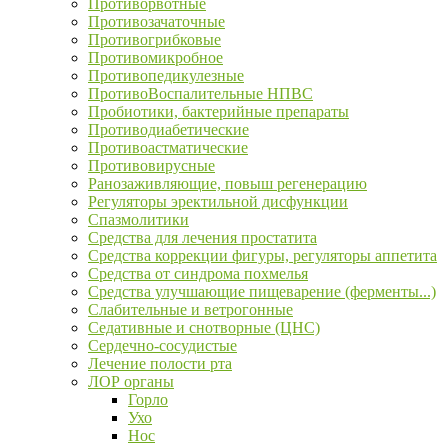
Противорвотные
Противозачаточные
Противогрибковые
Противомикробное
Противопедикулезные
ПротивоВоспалительные НПВС
Пробиотики, бактерийные препараты
Противодиабетические
Противоастматические
Противовирусные
Ранозаживляющие, повыш регенерацию
Регуляторы эректильной дисфункции
Спазмолитики
Средства для лечения простатита
Средства коррекции фигуры, регуляторы аппетита
Средства от синдрома похмелья
Средства улучшающие пищеварение (ферменты...)
Слабительные и ветрогонные
Седативные и снотворные (ЦНС)
Сердечно-сосудистые
Лечение полости рта
ЛОР органы
Горло
Ухо
Нос