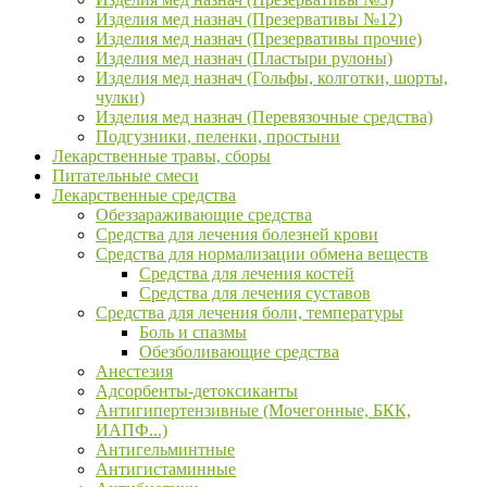
Изделия мед назнач (Презервативы №12)
Изделия мед назнач (Презервативы прочие)
Изделия мед назнач (Пластыри рулоны)
Изделия мед назнач (Гольфы, колготки, шорты,
чулки)
Изделия мед назнач (Перевязочные средства)
Подгузники, пеленки, простыни
Лекарственные травы, сборы
Питательные смеси
Лекарственные средства
Обеззараживающие средства
Средства для лечения болезней крови
Средства для нормализации обмена веществ
Средства для лечения костей
Средства для лечения суставов
Средства для лечения боли, температуры
Боль и спазмы
Обезболивающие средства
Анестезия
Адсорбенты-детоксиканты
Антигипертензивные (Мочегонные, БКК,
ИАПФ...)
Антигельминтные
Антигистаминные