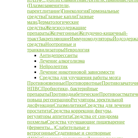
(Плазмозаменители,
парент.питание)
Гинекология
Гормональные
средства
Глазные капли
Глазные
мази
Дерматологические
средства
Железосодержащие
препараты
Желчегонные
Желудочно-кишечный-
тракт
Закрепляющие
Иммуномодуляторы
Йодсодерж
средства
Ноотропные и
транквилизаторы
Неврология
Антидепрессанты
Лечение алкоголизма
Нейролептик
Лечение никотиновой зависимости
Средства для улучшения работы мозга
Противоязвенные
Противорвотные
Противозачаточ
НПВС
Пробиотики, бактерийные
препараты
Противодиабетические
Противоастматич
повыш регенерацию
Регуляторы эректильной
дисфункции
Спазмолитики
Средства для лечения
простатита
Средства коррекции фигуры,
регуляторы аппетита
Средства от синдрома
похмелья
Средства улучшающие пищеварение
(ферменты...)
Слабительные и
ветрогонные
Седативные и снотворные