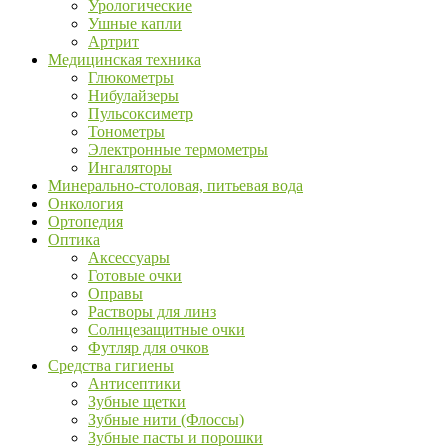
Урологические
Ушные капли
Артрит
Медицинская техника
Глюкометры
Нибулайзеры
Пульсоксиметр
Тонометры
Электронные термометры
Ингаляторы
Минерально-столовая, питьевая вода
Онкология
Ортопедия
Оптика
Аксессуары
Готовые очки
Оправы
Растворы для линз
Солнцезащитные очки
Футляр для очков
Средства гигиены
Антисептики
Зубные щетки
Зубные нити (Флоссы)
Зубные пасты и порошки