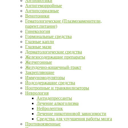
Антибиотики
Антигеморройные
Антипсориазные
Венотоники
Гематологические (Плазмозаменители,
парент.питание)
Гинекология
Гормональные средства
Глазные капли
Глазные мази
Дерматологические средства
Железосодержащие препараты
Желчегонные
Желудочно-кишечный-тракт
Закрепляющие
Иммуномодуляторы
Йодсодержащие средства
Ноотропные и транквилизаторы
Неврология
Антидепрессанты
Лечение алкоголизма
Нейролептик
Лечение никотиновой зависимости
Средства для улучшения работы мозга
Противоязвенные