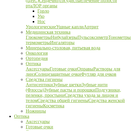
(ЦНС)
Сердечно-сосудистые
Лечение полости
рта
ЛОР органы
Горло
Ухо
Нос
Урологические
Ушные капли
Артрит
Медицинская техника
Глюкометры
Нибулайзеры
Пульсоксиметр
Тонометры
термометры
Ингаляторы
Минерально-столовая, питьевая вода
Онкология
Ортопедия
Оптика
Аксессуары
Готовые очки
Оправы
Растворы для
линз
Солнцезащитные очки
Футляр для очков
Средства гигиены
Антисептики
Зубные щетки
Зубные нити
(Флоссы)
Зубные пасты и порошки
Подгузники,
пеленки, простыни
Средства ухода за лицом и
телом
Средства общей гигиены
Средства женской
гигиены
Косметика
Ножницы
Оптика
Аксессуары
Готовые очки