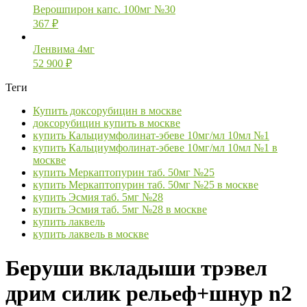
Верошпирон капс. 100мг №30
367
₽
Ленвима 4мг
52 900
₽
Теги
Купить доксорубицин в москве
доксорубицин купить в москве
купить Кальциумфолинат-эбеве 10мг/мл 10мл №1
купить Кальциумфолинат-эбеве 10мг/мл 10мл №1 в
москве
купить Меркаптопурин таб. 50мг №25
купить Меркаптопурин таб. 50мг №25 в москве
купить Эсмия таб. 5мг №28
купить Эсмия таб. 5мг №28 в москве
купить лаквель
купить лаквель в москве
Беруши вкладыши трэвел
дрим силик рельеф+шнур n2