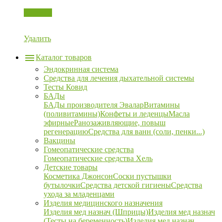
Корзина
Удалить
Каталог товаров
Эндокринная система
Средства для лечения дыхательной системы
Тесты Ковид
БАДы
БАДы производителя Эвалар
Витамины
(поливитамины)
Конфеты и леденцы
Масла
эфирные
Ранозаживляющие, повыш
регенерацию
Средства для ванн (соли, пенки...)
Вакцины
Гомеопатические средства
Гомеопатические средства Хель
Детские товары
Косметика Джонсон
Соски пустышки
бутылочки
Средства детской гигиены
Средства
ухода за младенцами
Изделия медицинского назначения
Изделия мед назнач (Шприцы)
Изделия мед назнач
(Тесты на беременность)
Изделия мед назнач