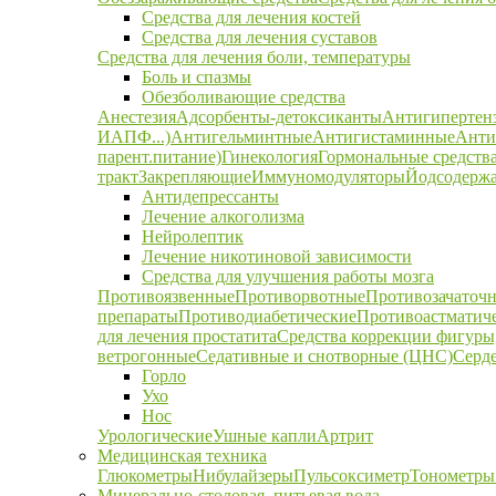
Средства для лечения костей
Средства для лечения суставов
Средства для лечения боли, температуры
Боль и спазмы
Обезболивающие средства
Анестезия
Адсорбенты-детоксиканты
Антигипертен
ИАПФ...)
Антигельминтные
Антигистаминные
Анти
парент.питание)
Гинекология
Гормональные средств
тракт
Закрепляющие
Иммуномодуляторы
Йодсодержа
Антидепрессанты
Лечение алкоголизма
Нейролептик
Лечение никотиновой зависимости
Средства для улучшения работы мозга
Противоязвенные
Противорвотные
Противозачаточ
препараты
Противодиабетические
Противоастматич
для лечения простатита
Средства коррекции фигуры,
ветрогонные
Седативные и снотворные (ЦНС)
Серд
Горло
Ухо
Нос
Урологические
Ушные капли
Артрит
Медицинская техника
Глюкометры
Нибулайзеры
Пульсоксиметр
Тонометры
Минерально-столовая, питьевая вода