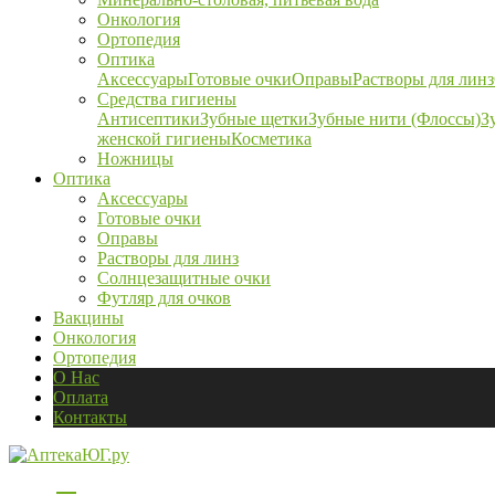
Онкология
Ортопедия
Оптика
Аксессуары
Готовые очки
Оправы
Растворы для линз
Средства гигиены
Антисептики
Зубные щетки
Зубные нити (Флоссы)
З
женской гигиены
Косметика
Ножницы
Оптика
Аксессуары
Готовые очки
Оправы
Растворы для линз
Солнцезащитные очки
Футляр для очков
Вакцины
Онкология
Ортопедия
О Нас
Оплата
Контакты