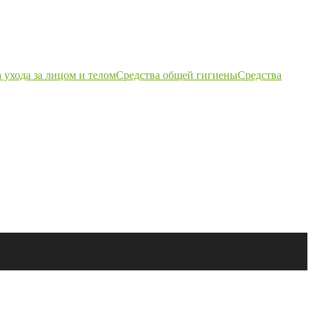
 ухода за лицом и телом
Средства общей гигиены
Средства