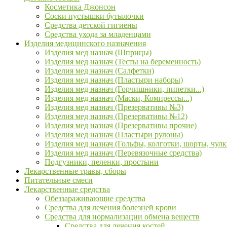
Косметика Джонсон
Соски пустышки бутылочки
Средства детской гигиены
Средства ухода за младенцами
Изделия медицинского назначения
Изделия мед назнач (Шприцы)
Изделия мед назнач (Тесты на беременность)
Изделия мед назнач (Салфетки)
Изделия мед назнач (Пластыри наборы)
Изделия мед назнач (Горчишники, пипетки...)
Изделия мед назнач (Маски, Компрессы...)
Изделия мед назнач (Презервативы №3)
Изделия мед назнач (Презервативы №12)
Изделия мед назнач (Презервативы прочие)
Изделия мед назнач (Пластыри рулоны)
Изделия мед назнач (Гольфы, колготки, шорты, чулк
Изделия мед назнач (Перевязочные средства)
Подгузники, пеленки, простыни
Лекарственные травы, сборы
Питательные смеси
Лекарственные средства
Обеззараживающие средства
Средства для лечения болезней крови
Средства для нормализации обмена веществ
Средства для лечения костей