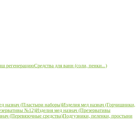
ыш регенерацию
Средства для ванн (соли, пенки...)
ед назнач (Пластыри наборы)
Изделия мед назнач (Горчишники,
езервативы №12)
Изделия мед назнач (Презервативы
знач (Перевязочные средства)
Подгузники, пеленки, простыни