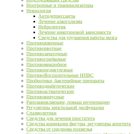
Ноотропные и транквилизаторы
Неврология
Антидепрессанты
Лечение алкоголизма
Нейролептик
Лечение никотиновой зависимости
Средства для улучшения работы мозга
Противоязвенные
Противорвотные
Противозачаточные
Противогрибковые
Противомикробное
Противопедикулезные
ПротивоВоспалительные НПВС
Пробиотики, бактерийные препараты
Противодиабетические
Противоастматические
Противовирусные
Ранозаживляющие, повыш регенерацию
Регуляторы эректильной дисфункции
Спазмолитики
Средства для лечения простатита
Средства коррекции фигуры, регуляторы аппетита
Средства от синдрома похмелья