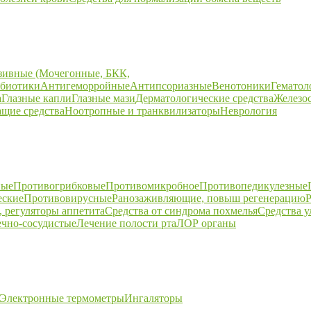
зивные (Мочегонные, БКК,
биотики
Антигеморройные
Антипсориазные
Венотоники
Гематол
а
Глазные капли
Глазные мази
Дерматологические средства
Железо
щие средства
Ноотропные и транквилизаторы
Неврология
ные
Противогрибковые
Противомикробное
Противопедикулезные
еские
Противовирусные
Ранозаживляющие, повыш регенерацию
Р
 регуляторы аппетита
Средства от синдрома похмелья
Средства 
ечно-сосудистые
Лечение полости рта
ЛОР органы
Электронные термометры
Ингаляторы