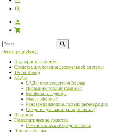
Регистрация
Вход
Эндокринная система
Средства для лечения дыхательной системы
Тесты Ковид
БАДы
БАДы производителя Эвалар
Витамины (поливитамины)
Конфеты и леденцы
Масла эфирные
Ранозаживляющие, повыш регенерацию
Средства для ванн (соли, пенки...)
Вакцины
Гомеопатические средства
Гомеопатические средства Хель
Детские товары