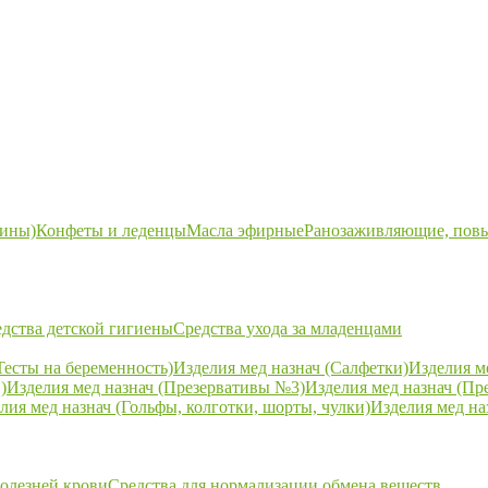
ины)
Конфеты и леденцы
Масла эфирные
Ранозаживляющие, пов
дства детской гигиены
Средства ухода за младенцами
Тесты на беременность)
Изделия мед назнач (Салфетки)
Изделия м
)
Изделия мед назнач (Презервативы №3)
Изделия мед назнач (Пр
лия мед назнач (Гольфы, колготки, шорты, чулки)
Изделия мед на
болезней крови
Средства для нормализации обмена веществ