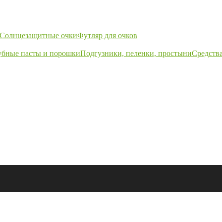
Солнцезащитные очки
Футляр для очков
убные пасты и порошки
Подгузники, пеленки, простыни
Средства