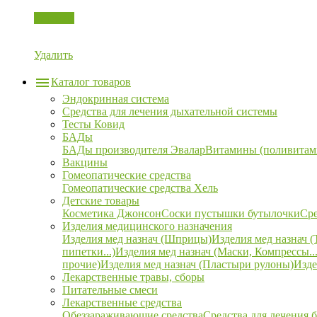
Корзина
Удалить
Каталог товаров
Эндокринная система
Средства для лечения дыхательной системы
Тесты Ковид
БАДы
БАДы производителя Эвалар
Витамины (поливитам
Вакцины
Гомеопатические средства
Гомеопатические средства Хель
Детские товары
Косметика Джонсон
Соски пустышки бутылочки
Сре
Изделия медицинского назначения
Изделия мед назнач (Шприцы)
Изделия мед назнач (
пипетки...)
Изделия мед назнач (Маски, Компрессы...
прочие)
Изделия мед назнач (Пластыри рулоны)
Изде
Лекарственные травы, сборы
Питательные смеси
Лекарственные средства
Обеззараживающие средства
Средства для лечения 