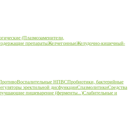
огические (Плазмозаменители,
содержащие препараты
Желчегонные
Желудочно-кишечный-
ПротивоВоспалительные НПВС
Пробиотики, бактерийные
егуляторы эректильной дисфункции
Спазмолитики
Средства
улучшающие пищеварение (ферменты...)
Слабительные и