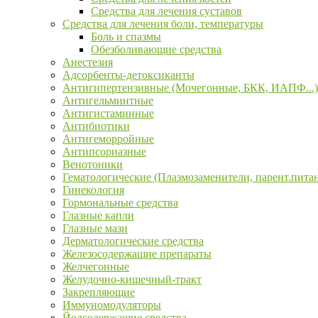
Средства для лечения суставов
Средства для лечения боли, температуры
Боль и спазмы
Обезболивающие средства
Анестезия
Адсорбенты-детоксиканты
Антигипертензивные (Мочегонные, БКК, ИАПФ...)
Антигельминтные
Антигистаминные
Антибиотики
Антигеморройные
Антипсориазные
Венотоники
Гематологические (Плазмозаменители, парент.пита
Гинекология
Гормональные средства
Глазные капли
Глазные мази
Дерматологические средства
Железосодержащие препараты
Желчегонные
Желудочно-кишечный-тракт
Закрепляющие
Иммуномодуляторы
Йодсодержащие средства