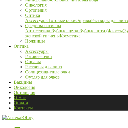
Онкология
Ортопедия
Оптика
Аксессуары
Готовые очки
Оправы
Растворы для линз
Средства гигиены
Антисептики
Зубные щетки
Зубные нити (Флоссы)
З
женской гигиены
Косметика
Ножницы
Оптика
Аксессуары
Готовые очки
Оправы
Растворы для линз
Солнцезащитные очки
Футляр для очков
Вакцины
Онкология
Ортопедия
О Нас
Оплата
Контакты