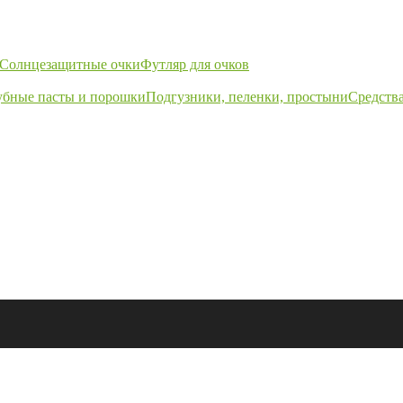
Солнцезащитные очки
Футляр для очков
убные пасты и порошки
Подгузники, пеленки, простыни
Средства