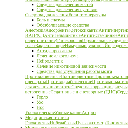
Средства для лечения костей
Средства для лечения суставов
Средства для лечения боли, температуры
Боль и спазмы
Обезболивающие средства
Анестезия
Адсорбенты-детоксиканты
Антигипертен
ИАПФ...)
Антигельминтные
Антигистаминные
Анти
парент.питание)
Гинекология
Гормональные средств
тракт
Закрепляющие
Иммуномодуляторы
Йодсодержа
Антидепрессанты
Лечение алкоголизма
Нейролептик
Лечение никотиновой зависимости
Средства для улучшения работы мозга
Противоязвенные
Противорвотные
Противозачаточ
препараты
Противодиабетические
Противоастматич
для лечения простатита
Средства коррекции фигуры,
ветрогонные
Седативные и снотворные (ЦНС)
Серд
Горло
Ухо
Нос
Урологические
Ушные капли
Артрит
Медицинская техника
Глюкометры
Нибулайзеры
Пульсоксиметр
Тонометры
Минерально-столовая, питьевая вода