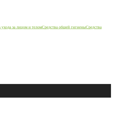
 ухода за лицом и телом
Средства общей гигиены
Средства