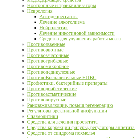
Ноотропные и транквилизаторы
Неврология
Антидепрессанты
Лечение алкоголизма
Нейролептик
Лечение никотиновой зависимости
Средства для улучшения работы мозга
Противоязвенные
Противорвотные
Противозачаточные
Противогрибковые
Противомикробное
Противопедикулезные
ПротивоВоспалительные НПВС
Пробиотики, бактерийные препараты
Противодиабетические
Противоастматические
Противовирусные
Ранозаживляющие, повыш регенерацию
Регуляторы эректильной дисфункции
Спазмолитики
Средства для лечения простатита
Средства коррекции фигуры, регуляторы аппетита
Средства от синдрома похмелья