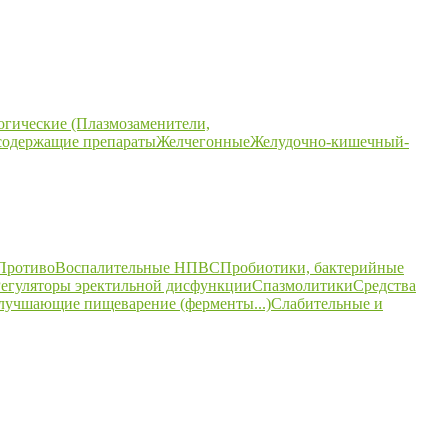
огические (Плазмозаменители,
содержащие препараты
Желчегонные
Желудочно-кишечный-
ПротивоВоспалительные НПВС
Пробиотики, бактерийные
егуляторы эректильной дисфункции
Спазмолитики
Средства
улучшающие пищеварение (ферменты...)
Слабительные и