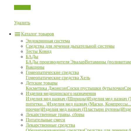
Корзина
Удалить
Каталог товаров
Эндокринная система
Средства для лечения дыхательной системы
Тесты Ковид
БАДы
БАДы производителя Эвалар
Витамины (поливитам
Вакцины
Гомеопатические средства
Гомеопатические средства Хель
Детские товары
Косметика Джонсон
Соски пустышки бутылочки
Сре
Изделия медицинского назначения
Изделия мед назнач (Шприцы)
Изделия мед назнач (
пипетки...)
Изделия мед назнач (Маски, Компрессы...
прочие)
Изделия мед назнач (Пластыри рулоны)
Изде
Лекарственные травы, сборы
Питательные смеси
Лекарственные средства
Обеззараживающие средства
Средства для лечения 