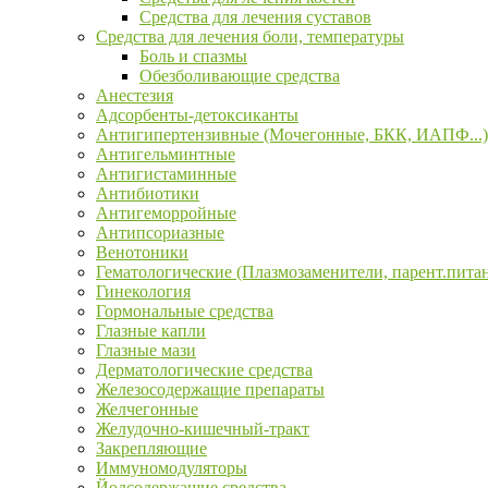
Средства для лечения суставов
Средства для лечения боли, температуры
Боль и спазмы
Обезболивающие средства
Анестезия
Адсорбенты-детоксиканты
Антигипертензивные (Мочегонные, БКК, ИАПФ...)
Антигельминтные
Антигистаминные
Антибиотики
Антигеморройные
Антипсориазные
Венотоники
Гематологические (Плазмозаменители, парент.пита
Гинекология
Гормональные средства
Глазные капли
Глазные мази
Дерматологические средства
Железосодержащие препараты
Желчегонные
Желудочно-кишечный-тракт
Закрепляющие
Иммуномодуляторы
Йодсодержащие средства