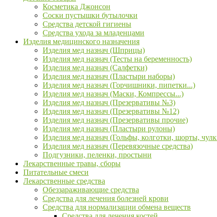
Косметика Джонсон
Соски пустышки бутылочки
Средства детской гигиены
Средства ухода за младенцами
Изделия медицинского назначения
Изделия мед назнач (Шприцы)
Изделия мед назнач (Тесты на беременность)
Изделия мед назнач (Салфетки)
Изделия мед назнач (Пластыри наборы)
Изделия мед назнач (Горчишники, пипетки...)
Изделия мед назнач (Маски, Компрессы...)
Изделия мед назнач (Презервативы №3)
Изделия мед назнач (Презервативы №12)
Изделия мед назнач (Презервативы прочие)
Изделия мед назнач (Пластыри рулоны)
Изделия мед назнач (Гольфы, колготки, шорты, чулк
Изделия мед назнач (Перевязочные средства)
Подгузники, пеленки, простыни
Лекарственные травы, сборы
Питательные смеси
Лекарственные средства
Обеззараживающие средства
Средства для лечения болезней крови
Средства для нормализации обмена веществ
Средства для лечения костей