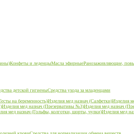
ины)
Конфеты и леденцы
Масла эфирные
Ранозаживляющие, пов
дства детской гигиены
Средства ухода за младенцами
Тесты на беременность)
Изделия мед назнач (Салфетки)
Изделия м
)
Изделия мед назнач (Презервативы №3)
Изделия мед назнач (Пр
лия мед назнач (Гольфы, колготки, шорты, чулки)
Изделия мед на
болезней крови
Средства для нормализации обмена веществ