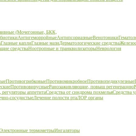
зивные (Мочегонные, БКК,
биотики
Антигеморройные
Антипсориазные
Венотоники
Гематол
а
Глазные капли
Глазные мази
Дерматологические средства
Железо
щие средства
Ноотропные и транквилизаторы
Неврология
ные
Противогрибковые
Противомикробное
Противопедикулезные
еские
Противовирусные
Ранозаживляющие, повыш регенерацию
Р
 регуляторы аппетита
Средства от синдрома похмелья
Средства 
ечно-сосудистые
Лечение полости рта
ЛОР органы
Электронные термометры
Ингаляторы