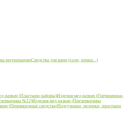
ыш регенерацию
Средства для ванн (соли, пенки...)
ед назнач (Пластыри наборы)
Изделия мед назнач (Горчишники,
езервативы №12)
Изделия мед назнач (Презервативы
знач (Перевязочные средства)
Подгузники, пеленки, простыни