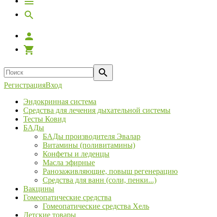
Регистрация
Вход
Эндокринная система
Средства для лечения дыхательной системы
Тесты Ковид
БАДы
БАДы производителя Эвалар
Витамины (поливитамины)
Конфеты и леденцы
Масла эфирные
Ранозаживляющие, повыш регенерацию
Средства для ванн (соли, пенки...)
Вакцины
Гомеопатические средства
Гомеопатические средства Хель
Детские товары