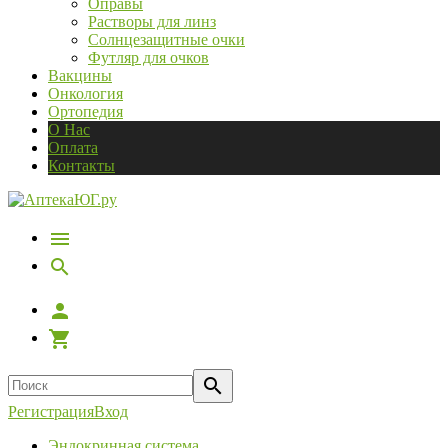
Оправы
Растворы для линз
Солнцезащитные очки
Футляр для очков
Вакцины
Онкология
Ортопедия
О Нас
Оплата
Контакты
Регистрация
Вход
Эндокринная система