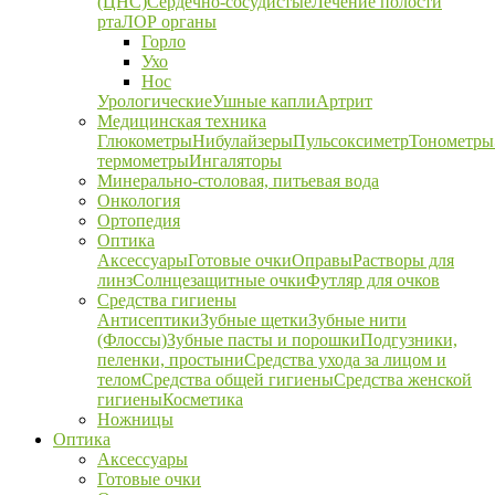
(ЦНС)
Сердечно-сосудистые
Лечение полости
рта
ЛОР органы
Горло
Ухо
Нос
Урологические
Ушные капли
Артрит
Медицинская техника
Глюкометры
Нибулайзеры
Пульсоксиметр
Тонометры
термометры
Ингаляторы
Минерально-столовая, питьевая вода
Онкология
Ортопедия
Оптика
Аксессуары
Готовые очки
Оправы
Растворы для
линз
Солнцезащитные очки
Футляр для очков
Средства гигиены
Антисептики
Зубные щетки
Зубные нити
(Флоссы)
Зубные пасты и порошки
Подгузники,
пеленки, простыни
Средства ухода за лицом и
телом
Средства общей гигиены
Средства женской
гигиены
Косметика
Ножницы
Оптика
Аксессуары
Готовые очки