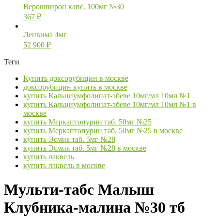
Верошпирон капс. 100мг №30
367
₽
Ленвима 4мг
52 900
₽
Теги
Купить доксорубицин в москве
доксорубицин купить в москве
купить Кальциумфолинат-эбеве 10мг/мл 10мл №1
купить Кальциумфолинат-эбеве 10мг/мл 10мл №1 в
москве
купить Меркаптопурин таб. 50мг №25
купить Меркаптопурин таб. 50мг №25 в москве
купить Эсмия таб. 5мг №28
купить Эсмия таб. 5мг №28 в москве
купить лаквель
купить лаквель в москве
Мульти-табс Малыш
Клубника-малина №30 тб