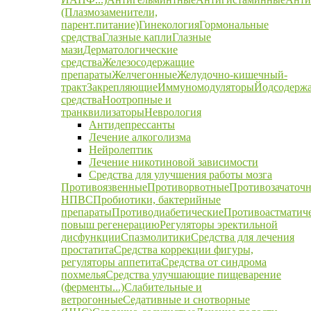
(Плазмозаменители,
парент.питание)
Гинекология
Гормональные
средства
Глазные капли
Глазные
мази
Дерматологические
средства
Железосодержащие
препараты
Желчегонные
Желудочно-кишечный-
тракт
Закрепляющие
Иммуномодуляторы
Йодсодерж
средства
Ноотропные и
транквилизаторы
Неврология
Антидепрессанты
Лечение алкоголизма
Нейролептик
Лечение никотиновой зависимости
Средства для улучшения работы мозга
Противоязвенные
Противорвотные
Противозачаточ
НПВС
Пробиотики, бактерийные
препараты
Противодиабетические
Противоастматич
повыш регенерацию
Регуляторы эректильной
дисфункции
Спазмолитики
Средства для лечения
простатита
Средства коррекции фигуры,
регуляторы аппетита
Средства от синдрома
похмелья
Средства улучшающие пищеварение
(ферменты...)
Слабительные и
ветрогонные
Седативные и снотворные