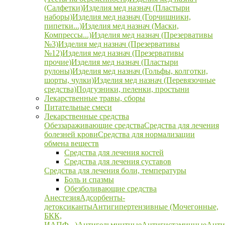
(Салфетки)
Изделия мед назнач (Пластыри
наборы)
Изделия мед назнач (Горчишники,
пипетки...)
Изделия мед назнач (Маски,
Компрессы...)
Изделия мед назнач (Презервативы
№3)
Изделия мед назнач (Презервативы
№12)
Изделия мед назнач (Презервативы
прочие)
Изделия мед назнач (Пластыри
рулоны)
Изделия мед назнач (Гольфы, колготки,
шорты, чулки)
Изделия мед назнач (Перевязочные
средства)
Подгузники, пеленки, простыни
Лекарственные травы, сборы
Питательные смеси
Лекарственные средства
Обеззараживающие средства
Средства для лечения
болезней крови
Средства для нормализации
обмена веществ
Средства для лечения костей
Средства для лечения суставов
Средства для лечения боли, температуры
Боль и спазмы
Обезболивающие средства
Анестезия
Адсорбенты-
детоксиканты
Антигипертензивные (Мочегонные,
БКК,
ИАПФ...)
Антигельминтные
Антигистаминные
Анти