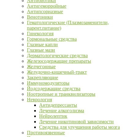
Антибиотики
Антигеморройные
Антипсориазные
Венотоники
Гематологические (Плазмозаменители,
парент.питание)
Гинекология
Гормональные средства
Глазные капли
Глазные мази
Дерматологические средства
Железосодержащие препараты
Желчегонные
Желудочно-кишечный-тракт
Закрепляющие
Иммуномодуляторы
Йодсодержащие средства
Ноотропные и транквилизаторы
Неврология
Антидепрессанты
Лечение алкоголизма
Нейролептик
Лечение никотиновой зависимости
Средства для улучшения работы мозга
Противоязвенные