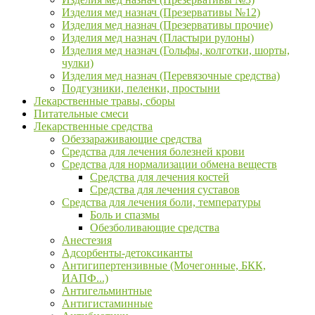
Изделия мед назнач (Презервативы №12)
Изделия мед назнач (Презервативы прочие)
Изделия мед назнач (Пластыри рулоны)
Изделия мед назнач (Гольфы, колготки, шорты,
чулки)
Изделия мед назнач (Перевязочные средства)
Подгузники, пеленки, простыни
Лекарственные травы, сборы
Питательные смеси
Лекарственные средства
Обеззараживающие средства
Средства для лечения болезней крови
Средства для нормализации обмена веществ
Средства для лечения костей
Средства для лечения суставов
Средства для лечения боли, температуры
Боль и спазмы
Обезболивающие средства
Анестезия
Адсорбенты-детоксиканты
Антигипертензивные (Мочегонные, БКК,
ИАПФ...)
Антигельминтные
Антигистаминные