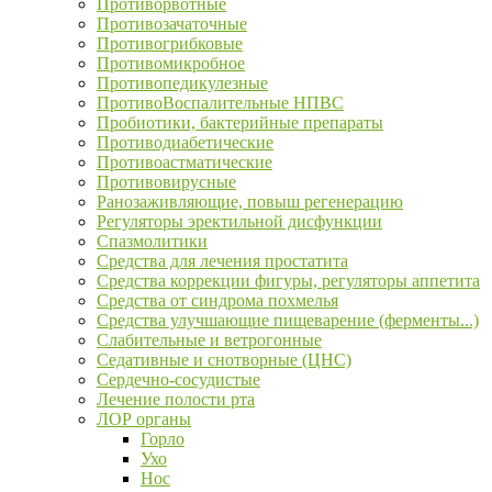
Противорвотные
Противозачаточные
Противогрибковые
Противомикробное
Противопедикулезные
ПротивоВоспалительные НПВС
Пробиотики, бактерийные препараты
Противодиабетические
Противоастматические
Противовирусные
Ранозаживляющие, повыш регенерацию
Регуляторы эректильной дисфункции
Спазмолитики
Средства для лечения простатита
Средства коррекции фигуры, регуляторы аппетита
Средства от синдрома похмелья
Средства улучшающие пищеварение (ферменты...)
Слабительные и ветрогонные
Седативные и снотворные (ЦНС)
Сердечно-сосудистые
Лечение полости рта
ЛОР органы
Горло
Ухо
Нос