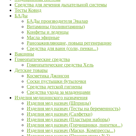
Средства для лечения дыхательной системы
Тесты Ковид
БАДы
БАДы производителя Эвалар
Витамины (поливитамины)
Конфеты и леденцы
Масла эфирные
Ранозаживляющие, повыш регенерацию
Средства для ванн (соли, пенки...)
Вакцины
Гомеопатические средства
Гомеопатические средства Хель
Детские товары
Косметика Джонсон
Соски пустышки бутылочки
Средства детской гигиены
Средства ухода за младенцами
Изделия медицинского назначения
Изделия мед назнач (Шприцы)
Изделия мед назнач (Тесты на беременность)
Изделия мед назнач (Салфетки)
Изделия мед назнач (Пластыри наборы)
Изделия мед назнач (Горчишники, пипетки...)
Изделия мед назнач (Маски, Компрессы...)
Изделия мед назнач (Презервативы №3)