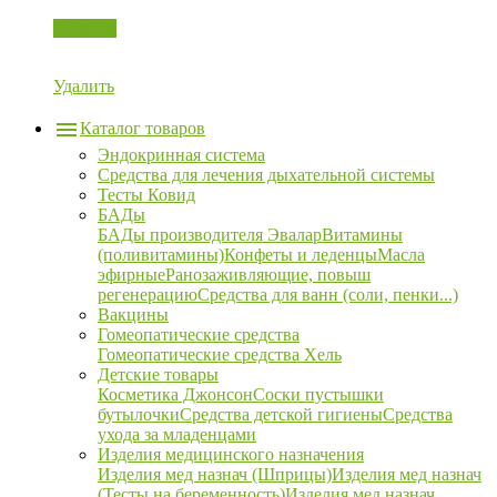
Корзина
Удалить
Каталог товаров
Эндокринная система
Средства для лечения дыхательной системы
Тесты Ковид
БАДы
БАДы производителя Эвалар
Витамины
(поливитамины)
Конфеты и леденцы
Масла
эфирные
Ранозаживляющие, повыш
регенерацию
Средства для ванн (соли, пенки...)
Вакцины
Гомеопатические средства
Гомеопатические средства Хель
Детские товары
Косметика Джонсон
Соски пустышки
бутылочки
Средства детской гигиены
Средства
ухода за младенцами
Изделия медицинского назначения
Изделия мед назнач (Шприцы)
Изделия мед назнач
(Тесты на беременность)
Изделия мед назнач