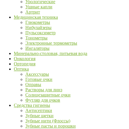
Урологические
Ушные капли
Артрит
Медицинская техника
Глюкометры
Нибулайзеры
Пульсоксиметр
Тонометры
Электронные термометры
Ингаляторы
Минерально-столовая, питьевая вода
Онкология
Ортопедия
Оптика
Аксессуары
Готовые очки
Оправы
Растворы для линз
Солнцезащитные очки
Футляр для очков
Средства гигиены
Антисептики
Зубные щетки
Зубные нити (Флоссы)
Зубные пасты и порошки