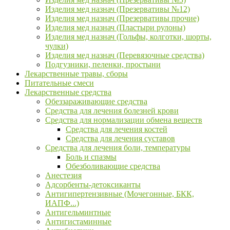
Изделия мед назнач (Презервативы №12)
Изделия мед назнач (Презервативы прочие)
Изделия мед назнач (Пластыри рулоны)
Изделия мед назнач (Гольфы, колготки, шорты,
чулки)
Изделия мед назнач (Перевязочные средства)
Подгузники, пеленки, простыни
Лекарственные травы, сборы
Питательные смеси
Лекарственные средства
Обеззараживающие средства
Средства для лечения болезней крови
Средства для нормализации обмена веществ
Средства для лечения костей
Средства для лечения суставов
Средства для лечения боли, температуры
Боль и спазмы
Обезболивающие средства
Анестезия
Адсорбенты-детоксиканты
Антигипертензивные (Мочегонные, БКК,
ИАПФ...)
Антигельминтные
Антигистаминные