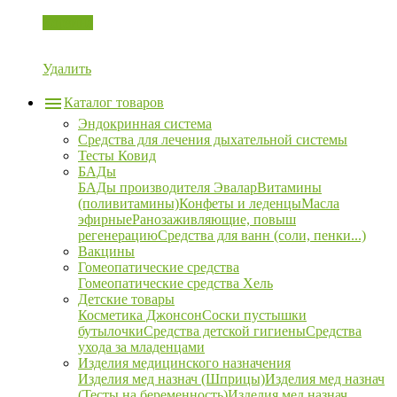
Корзина
Удалить
Каталог товаров
Эндокринная система
Средства для лечения дыхательной системы
Тесты Ковид
БАДы
БАДы производителя Эвалар
Витамины
(поливитамины)
Конфеты и леденцы
Масла
эфирные
Ранозаживляющие, повыш
регенерацию
Средства для ванн (соли, пенки...)
Вакцины
Гомеопатические средства
Гомеопатические средства Хель
Детские товары
Косметика Джонсон
Соски пустышки
бутылочки
Средства детской гигиены
Средства
ухода за младенцами
Изделия медицинского назначения
Изделия мед назнач (Шприцы)
Изделия мед назнач
(Тесты на беременность)
Изделия мед назнач