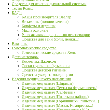
Средства для лечения дыхательной системы
Тесты Ковид
БАДы
БАДы производителя Эвалар
Витамины (поливитамины)
Конфеты и леденцы
Масла эфирные
Ранозаживляющие, повыш регенерацию
Средства для ванн (соли, пенки...)
Вакцины
Гомеопатические средства
Гомеопатические средства Хель
Детские товары
Косметика Джонсон
Соски пустышки бутылочки
Средства детской гигиены
Средства ухода за младенцами
Изделия медицинского назначения
Изделия мед назнач (Шприцы)
Изделия мед назнач (Тесты на беременность)
Изделия мед назнач (Салфетки)
Изделия мед назнач (Пластыри наборы)
Изделия мед назнач (Горчишники, пипетки...)
Изделия мед назнач (Маски, Компрессы...)
Изделия мед назнач (Презервативы №3)