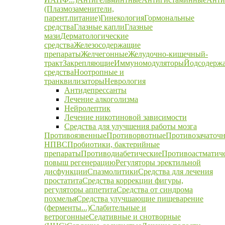
(Плазмозаменители,
парент.питание)
Гинекология
Гормональные
средства
Глазные капли
Глазные
мази
Дерматологические
средства
Железосодержащие
препараты
Желчегонные
Желудочно-кишечный-
тракт
Закрепляющие
Иммуномодуляторы
Йодсодерж
средства
Ноотропные и
транквилизаторы
Неврология
Антидепрессанты
Лечение алкоголизма
Нейролептик
Лечение никотиновой зависимости
Средства для улучшения работы мозга
Противоязвенные
Противорвотные
Противозачаточ
НПВС
Пробиотики, бактерийные
препараты
Противодиабетические
Противоастматич
повыш регенерацию
Регуляторы эректильной
дисфункции
Спазмолитики
Средства для лечения
простатита
Средства коррекции фигуры,
регуляторы аппетита
Средства от синдрома
похмелья
Средства улучшающие пищеварение
(ферменты...)
Слабительные и
ветрогонные
Седативные и снотворные