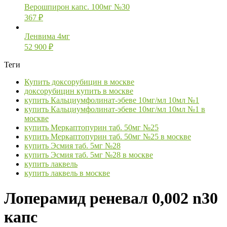
Верошпирон капс. 100мг №30
367
₽
Ленвима 4мг
52 900
₽
Теги
Купить доксорубицин в москве
доксорубицин купить в москве
купить Кальциумфолинат-эбеве 10мг/мл 10мл №1
купить Кальциумфолинат-эбеве 10мг/мл 10мл №1 в
москве
купить Меркаптопурин таб. 50мг №25
купить Меркаптопурин таб. 50мг №25 в москве
купить Эсмия таб. 5мг №28
купить Эсмия таб. 5мг №28 в москве
купить лаквель
купить лаквель в москве
Лоперамид реневал 0,002 n30
капс