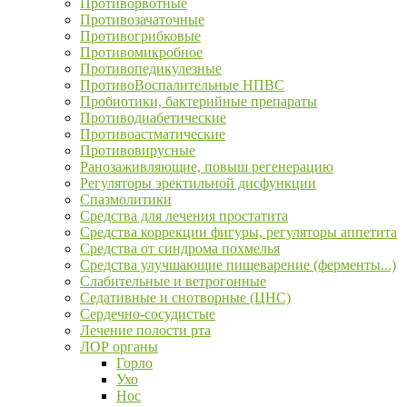
Противорвотные
Противозачаточные
Противогрибковые
Противомикробное
Противопедикулезные
ПротивоВоспалительные НПВС
Пробиотики, бактерийные препараты
Противодиабетические
Противоастматические
Противовирусные
Ранозаживляющие, повыш регенерацию
Регуляторы эректильной дисфункции
Спазмолитики
Средства для лечения простатита
Средства коррекции фигуры, регуляторы аппетита
Средства от синдрома похмелья
Средства улучшающие пищеварение (ферменты...)
Слабительные и ветрогонные
Седативные и снотворные (ЦНС)
Сердечно-сосудистые
Лечение полости рта
ЛОР органы
Горло
Ухо
Нос