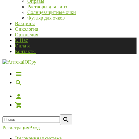
Оправы
Растворы для линз
Солнцезащитные очки
Футляр для очков
Вакцины
Онкология
Ортопедия
О Нас
Оплата
Контакты
Регистрация
Вход
Эндокринная система