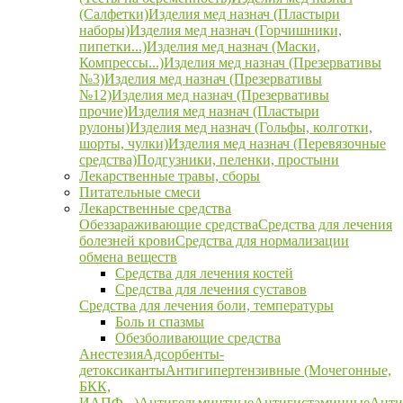
(Салфетки)
Изделия мед назнач (Пластыри
наборы)
Изделия мед назнач (Горчишники,
пипетки...)
Изделия мед назнач (Маски,
Компрессы...)
Изделия мед назнач (Презервативы
№3)
Изделия мед назнач (Презервативы
№12)
Изделия мед назнач (Презервативы
прочие)
Изделия мед назнач (Пластыри
рулоны)
Изделия мед назнач (Гольфы, колготки,
шорты, чулки)
Изделия мед назнач (Перевязочные
средства)
Подгузники, пеленки, простыни
Лекарственные травы, сборы
Питательные смеси
Лекарственные средства
Обеззараживающие средства
Средства для лечения
болезней крови
Средства для нормализации
обмена веществ
Средства для лечения костей
Средства для лечения суставов
Средства для лечения боли, температуры
Боль и спазмы
Обезболивающие средства
Анестезия
Адсорбенты-
детоксиканты
Антигипертензивные (Мочегонные,
БКК,
ИАПФ...)
Антигельминтные
Антигистаминные
Анти