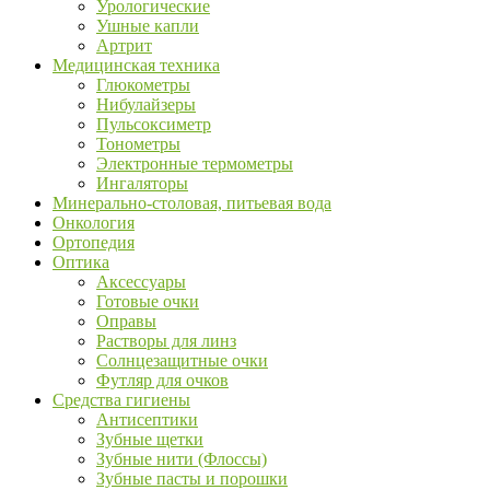
Урологические
Ушные капли
Артрит
Медицинская техника
Глюкометры
Нибулайзеры
Пульсоксиметр
Тонометры
Электронные термометры
Ингаляторы
Минерально-столовая, питьевая вода
Онкология
Ортопедия
Оптика
Аксессуары
Готовые очки
Оправы
Растворы для линз
Солнцезащитные очки
Футляр для очков
Средства гигиены
Антисептики
Зубные щетки
Зубные нити (Флоссы)
Зубные пасты и порошки