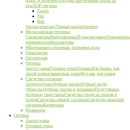
(ЦНС)
Сердечно-сосудистые
Лечение полости
рта
ЛОР органы
Горло
Ухо
Нос
Урологические
Ушные капли
Артрит
Медицинская техника
Глюкометры
Нибулайзеры
Пульсоксиметр
Тонометры
термометры
Ингаляторы
Минерально-столовая, питьевая вода
Онкология
Ортопедия
Оптика
Аксессуары
Готовые очки
Оправы
Растворы для
линз
Солнцезащитные очки
Футляр для очков
Средства гигиены
Антисептики
Зубные щетки
Зубные нити
(Флоссы)
Зубные пасты и порошки
Подгузники,
пеленки, простыни
Средства ухода за лицом и
телом
Средства общей гигиены
Средства женской
гигиены
Косметика
Ножницы
Оптика
Аксессуары
Готовые очки