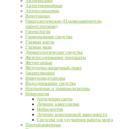
Антибиотики
Антигеморройные
Антипсориазные
Венотоники
Гематологические (Плазмозаменители,
парент.питание)
Гинекология
Гормональные средства
Глазные капли
Глазные мази
Дерматологические средства
Железосодержащие препараты
Желчегонные
Желудочно-кишечный-тракт
Закрепляющие
Иммуномодуляторы
Йодсодержащие средства
Ноотропные и транквилизаторы
Неврология
Антидепрессанты
Лечение алкоголизма
Нейролептик
Лечение никотиновой зависимости
Средства для улучшения работы мозга
Противоязвенные