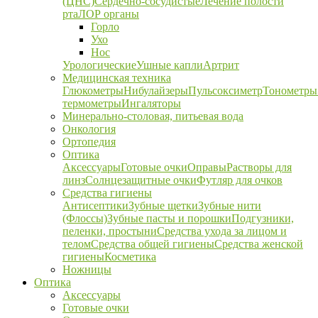
(ЦНС)
Сердечно-сосудистые
Лечение полости
рта
ЛОР органы
Горло
Ухо
Нос
Урологические
Ушные капли
Артрит
Медицинская техника
Глюкометры
Нибулайзеры
Пульсоксиметр
Тонометры
термометры
Ингаляторы
Минерально-столовая, питьевая вода
Онкология
Ортопедия
Оптика
Аксессуары
Готовые очки
Оправы
Растворы для
линз
Солнцезащитные очки
Футляр для очков
Средства гигиены
Антисептики
Зубные щетки
Зубные нити
(Флоссы)
Зубные пасты и порошки
Подгузники,
пеленки, простыни
Средства ухода за лицом и
телом
Средства общей гигиены
Средства женской
гигиены
Косметика
Ножницы
Оптика
Аксессуары
Готовые очки