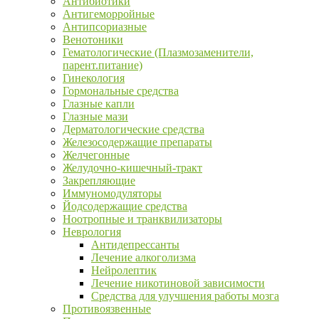
Антибиотики
Антигеморройные
Антипсориазные
Венотоники
Гематологические (Плазмозаменители,
парент.питание)
Гинекология
Гормональные средства
Глазные капли
Глазные мази
Дерматологические средства
Железосодержащие препараты
Желчегонные
Желудочно-кишечный-тракт
Закрепляющие
Иммуномодуляторы
Йодсодержащие средства
Ноотропные и транквилизаторы
Неврология
Антидепрессанты
Лечение алкоголизма
Нейролептик
Лечение никотиновой зависимости
Средства для улучшения работы мозга
Противоязвенные