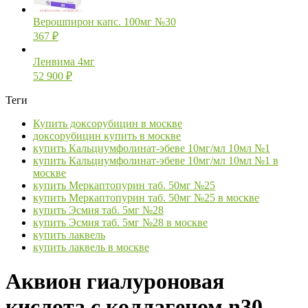
Верошпирон капс. 100мг №30
367
₽
Ленвима 4мг
52 900
₽
Теги
Купить доксорубицин в москве
доксорубицин купить в москве
купить Кальциумфолинат-эбеве 10мг/мл 10мл №1
купить Кальциумфолинат-эбеве 10мг/мл 10мл №1 в
москве
купить Меркаптопурин таб. 50мг №25
купить Меркаптопурин таб. 50мг №25 в москве
купить Эсмия таб. 5мг №28
купить Эсмия таб. 5мг №28 в москве
купить лаквель
купить лаквель в москве
Аквион гиалуроновая
кислота с коллагеном n30