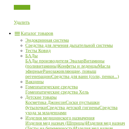
Корзина
Удалить
Каталог товаров
Эндокринная система
Средства для лечения дыхательной системы
Тесты Ковид
БАДы
БАДы производителя Эвалар
Витамины
(поливитамины)
Конфеты и леденцы
Масла
эфирные
Ранозаживляющие, повыш
регенерацию
Средства для ванн (соли, пенки...)
Вакцины
Гомеопатические средства
Гомеопатические средства Хель
Детские товары
Косметика Джонсон
Соски пустышки
бутылочки
Средства детской гигиены
Средства
ухода за младенцами
Изделия медицинского назначения
Изделия мед назнач (Шприцы)
Изделия мед назнач
(Тесты на беременность)
Изделия мед назнач