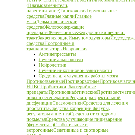
(Плазмозаменители,
парент.питание)
Гинекология
Гормональные
средства
Глазные капли
Глазные
мази
Дерматологические
средства
Железосодержащие
препараты
Желчегонные
Желудочно-кишечный-
тракт
Закрепляющие
Иммуномодуляторы
Йодсодерж
средства
Ноотропные и
транквилизаторы
Неврология
Антидепрессанты
Лечение алкоголизма
Нейролептик
Лечение никотиновой зависимости
Средства для улучшения работы мозга
Противоязвенные
Противорвотные
Противозачаточ
НПВС
Пробиотики, бактерийные
препараты
Противодиабетические
Противоастматич
повыш регенерацию
Регуляторы эректильной
дисфункции
Спазмолитики
Средства для лечения
простатита
Средства коррекции фигуры,
регуляторы аппетита
Средства от синдрома
похмелья
Средства улучшающие пищеварение
(ферменты...)
Слабительные и
ветрогонные
Седативные и снотворные