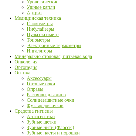
Урологические
Ушные капли
Артрит
Медицинская техника
Глюкометры
Нибулайзеры
Пульсоксиметр
Тонометры
Электронные термометры
Ингаляторы
Минерально-столовая, питьевая вода
Онкология
Ортопедия
Оптика
Аксессуары
Готовые очки
Оправы
Растворы для линз
Солнцезащитные очки
Футляр для очков
Средства гигиены
Антисептики
Зубные щетки
Зубные нити (Флоссы)
Зубные пасты и порошки