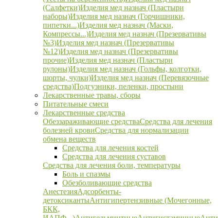
(Салфетки)
Изделия мед назнач (Пластыри
наборы)
Изделия мед назнач (Горчишники,
пипетки...)
Изделия мед назнач (Маски,
Компрессы...)
Изделия мед назнач (Презервативы
№3)
Изделия мед назнач (Презервативы
№12)
Изделия мед назнач (Презервативы
прочие)
Изделия мед назнач (Пластыри
рулоны)
Изделия мед назнач (Гольфы, колготки,
шорты, чулки)
Изделия мед назнач (Перевязочные
средства)
Подгузники, пеленки, простыни
Лекарственные травы, сборы
Питательные смеси
Лекарственные средства
Обеззараживающие средства
Средства для лечения
болезней крови
Средства для нормализации
обмена веществ
Средства для лечения костей
Средства для лечения суставов
Средства для лечения боли, температуры
Боль и спазмы
Обезболивающие средства
Анестезия
Адсорбенты-
детоксиканты
Антигипертензивные (Мочегонные,
БКК,
ИАПФ...)
Антигельминтные
Антигистаминные
Анти