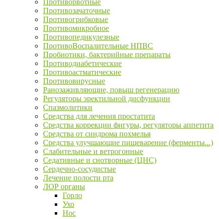
Противорвотные
Противозачаточные
Противогрибковые
Противомикробное
Противопедикулезные
ПротивоВоспалительные НПВС
Пробиотики, бактерийные препараты
Противодиабетические
Противоастматические
Противовирусные
Ранозаживляющие, повыш регенерацию
Регуляторы эректильной дисфункции
Спазмолитики
Средства для лечения простатита
Средства коррекции фигуры, регуляторы аппетита
Средства от синдрома похмелья
Средства улучшающие пищеварение (ферменты...)
Слабительные и ветрогонные
Седативные и снотворные (ЦНС)
Сердечно-сосудистые
Лечение полости рта
ЛОР органы
Горло
Ухо
Нос