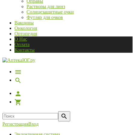
Оправы
Растворы для линз
Солнцезащитные очки
Футляр для очков
Вакцины
Онкология
Ортопедия
О Нас
Оплата
Контакты
Регистрация
Вход
Эндокринная система