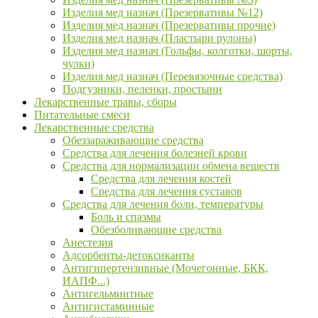
Изделия мед назнач (Презервативы №12)
Изделия мед назнач (Презервативы прочие)
Изделия мед назнач (Пластыри рулоны)
Изделия мед назнач (Гольфы, колготки, шорты,
чулки)
Изделия мед назнач (Перевязочные средства)
Подгузники, пеленки, простыни
Лекарственные травы, сборы
Питательные смеси
Лекарственные средства
Обеззараживающие средства
Средства для лечения болезней крови
Средства для нормализации обмена веществ
Средства для лечения костей
Средства для лечения суставов
Средства для лечения боли, температуры
Боль и спазмы
Обезболивающие средства
Анестезия
Адсорбенты-детоксиканты
Антигипертензивные (Мочегонные, БКК,
ИАПФ...)
Антигельминтные
Антигистаминные