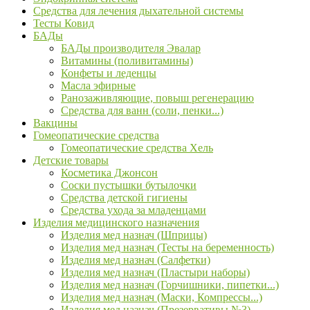
Средства для лечения дыхательной системы
Тесты Ковид
БАДы
БАДы производителя Эвалар
Витамины (поливитамины)
Конфеты и леденцы
Масла эфирные
Ранозаживляющие, повыш регенерацию
Средства для ванн (соли, пенки...)
Вакцины
Гомеопатические средства
Гомеопатические средства Хель
Детские товары
Косметика Джонсон
Соски пустышки бутылочки
Средства детской гигиены
Средства ухода за младенцами
Изделия медицинского назначения
Изделия мед назнач (Шприцы)
Изделия мед назнач (Тесты на беременность)
Изделия мед назнач (Салфетки)
Изделия мед назнач (Пластыри наборы)
Изделия мед назнач (Горчишники, пипетки...)
Изделия мед назнач (Маски, Компрессы...)
Изделия мед назнач (Презервативы №3)