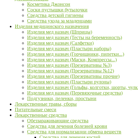
Косметика Джонсон
Соски пустышки бутылочки
Средства детской гигиены
Средства ухода за младенцами
Изделия медицинского назначения
Изделия мед назнач (Шприцы)
Изделия мед назнач (Тесты на беременность)
Изделия мед назнач (Салфетки)
Изделия мед назнач (Пластыри наборы)
Изделия мед назнач (Горчишники, пипетки...)
Изделия мед назнач (Маски, Компрессы...)
Изделия мед назнач (Презервативы №3)
Изделия мед назнач (Презервативы №12)
Изделия мед назнач (Презервативы прочие)
Изделия мед назнач (Пластыри рулоны)
Изделия мед назнач (Гольфы, колготки, шорты, чулк
Изделия мед назнач (Перевязочные средства)
Подгузники, пеленки, простыни
Лекарственные травы, сборы
Питательные смеси
Лекарственные средства
Обеззараживающие средства
Средства для лечения болезней крови
Средства для нормализации обмена веществ
Средства для лечения костей