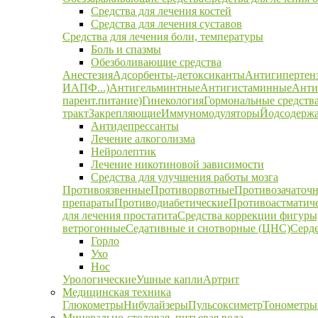
Средства для лечения костей
Средства для лечения суставов
Средства для лечения боли, температуры
Боль и спазмы
Обезболивающие средства
Анестезия
Адсорбенты-детоксиканты
Антигипертен
ИАПФ...)
Антигельминтные
Антигистаминные
Анти
парент.питание)
Гинекология
Гормональные средств
тракт
Закрепляющие
Иммуномодуляторы
Йодсодержа
Антидепрессанты
Лечение алкоголизма
Нейролептик
Лечение никотиновой зависимости
Средства для улучшения работы мозга
Противоязвенные
Противорвотные
Противозачаточ
препараты
Противодиабетические
Противоастматич
для лечения простатита
Средства коррекции фигуры,
ветрогонные
Седативные и снотворные (ЦНС)
Серд
Горло
Ухо
Нос
Урологические
Ушные капли
Артрит
Медицинская техника
Глюкометры
Нибулайзеры
Пульсоксиметр
Тонометры
Минерально-столовая, питьевая вода