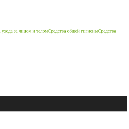
 ухода за лицом и телом
Средства общей гигиены
Средства