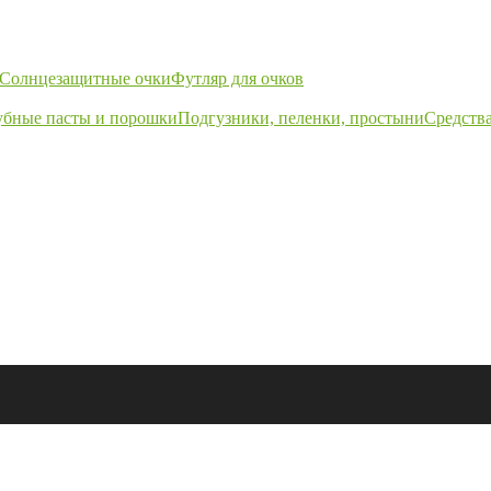
Солнцезащитные очки
Футляр для очков
убные пасты и порошки
Подгузники, пеленки, простыни
Средства