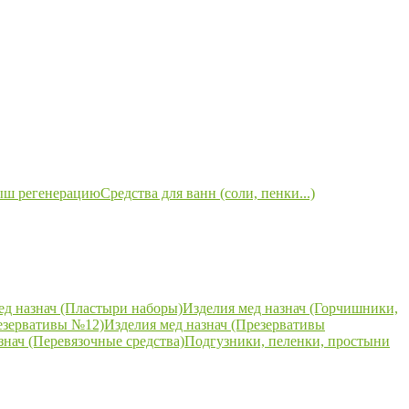
ыш регенерацию
Средства для ванн (соли, пенки...)
ед назнач (Пластыри наборы)
Изделия мед назнач (Горчишники,
езервативы №12)
Изделия мед назнач (Презервативы
знач (Перевязочные средства)
Подгузники, пеленки, простыни