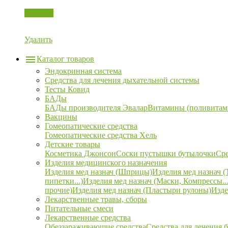
Корзина
Удалить
Каталог товаров
Эндокринная система
Средства для лечения дыхательной системы
Тесты Ковид
БАДы
БАДы производителя Эвалар
Витамины (поливитам
Вакцины
Гомеопатические средства
Гомеопатические средства Хель
Детские товары
Косметика Джонсон
Соски пустышки бутылочки
Сре
Изделия медицинского назначения
Изделия мед назнач (Шприцы)
Изделия мед назнач (
пипетки...)
Изделия мед назнач (Маски, Компрессы...
прочие)
Изделия мед назнач (Пластыри рулоны)
Изде
Лекарственные травы, сборы
Питательные смеси
Лекарственные средства
Обеззараживающие средства
Средства для лечения 