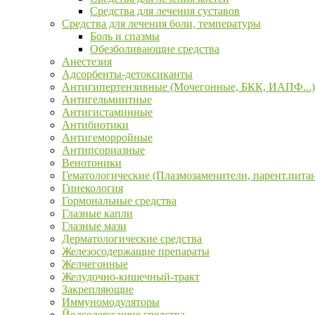
Средства для лечения суставов
Средства для лечения боли, температуры
Боль и спазмы
Обезболивающие средства
Анестезия
Адсорбенты-детоксиканты
Антигипертензивные (Мочегонные, БКК, ИАПФ...)
Антигельминтные
Антигистаминные
Антибиотики
Антигеморройные
Антипсориазные
Венотоники
Гематологические (Плазмозаменители, парент.пита
Гинекология
Гормональные средства
Глазные капли
Глазные мази
Дерматологические средства
Железосодержащие препараты
Желчегонные
Желудочно-кишечный-тракт
Закрепляющие
Иммуномодуляторы
Йодсодержащие средства