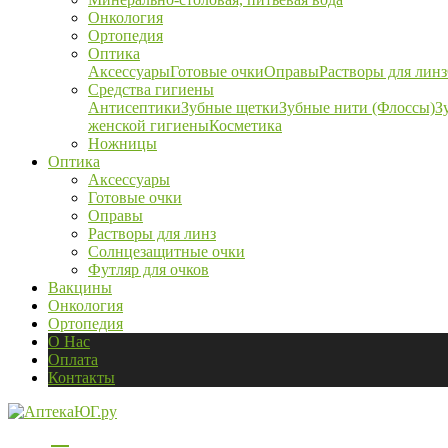
Онкология
Ортопедия
Оптика
Аксессуары
Готовые очки
Оправы
Растворы для линз
Средства гигиены
Антисептики
Зубные щетки
Зубные нити (Флоссы)
З
женской гигиены
Косметика
Ножницы
Оптика
Аксессуары
Готовые очки
Оправы
Растворы для линз
Солнцезащитные очки
Футляр для очков
Вакцины
Онкология
Ортопедия
О Нас
Оплата
Контакты