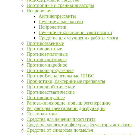
Ноотропные и транквилизаторы
Неврология
Антидепрессанты
Лечение алкоголизма
Нейролептик
Лечение никотиновой зависимости
Средства для улучшения работы мозга
Противоязвенные
Противорвотные
Противозачаточные
Противогрибковые
Противомикробное
Противопедикулезные
ПротивоВоспалительные НПВС
Пробиотики, бактерийные препараты
Противодиабетические
Противоастматические
Противовирусные
Ранозаживляющие, повыш регенерацию
Регуляторы эректильной дисфункции
Спазмолитики
Средства для лечения простатита
Средства коррекции фигуры, регуляторы аппетита
Средства от синдрома похмелья