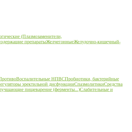
огические (Плазмозаменители,
содержащие препараты
Желчегонные
Желудочно-кишечный-
ПротивоВоспалительные НПВС
Пробиотики, бактерийные
егуляторы эректильной дисфункции
Спазмолитики
Средства
улучшающие пищеварение (ферменты...)
Слабительные и