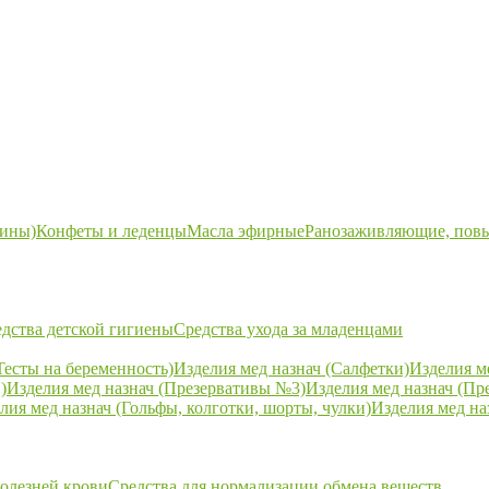
ины)
Конфеты и леденцы
Масла эфирные
Ранозаживляющие, пов
дства детской гигиены
Средства ухода за младенцами
Тесты на беременность)
Изделия мед назнач (Салфетки)
Изделия м
)
Изделия мед назнач (Презервативы №3)
Изделия мед назнач (Пр
лия мед назнач (Гольфы, колготки, шорты, чулки)
Изделия мед на
болезней крови
Средства для нормализации обмена веществ