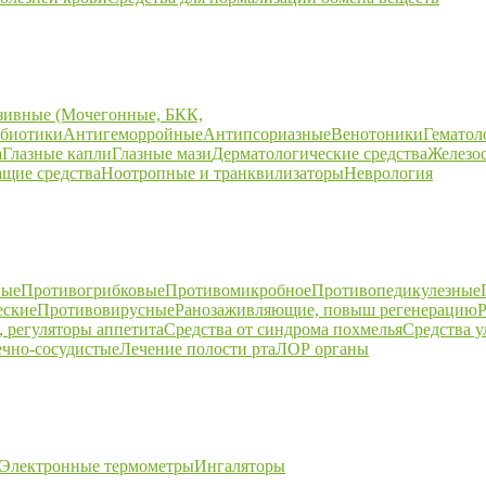
зивные (Мочегонные, БКК,
биотики
Антигеморройные
Антипсориазные
Венотоники
Гематол
а
Глазные капли
Глазные мази
Дерматологические средства
Железо
щие средства
Ноотропные и транквилизаторы
Неврология
ные
Противогрибковые
Противомикробное
Противопедикулезные
еские
Противовирусные
Ранозаживляющие, повыш регенерацию
Р
 регуляторы аппетита
Средства от синдрома похмелья
Средства 
ечно-сосудистые
Лечение полости рта
ЛОР органы
Электронные термометры
Ингаляторы