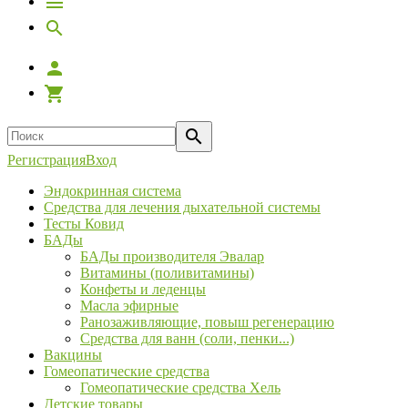
Регистрация
Вход
Эндокринная система
Средства для лечения дыхательной системы
Тесты Ковид
БАДы
БАДы производителя Эвалар
Витамины (поливитамины)
Конфеты и леденцы
Масла эфирные
Ранозаживляющие, повыш регенерацию
Средства для ванн (соли, пенки...)
Вакцины
Гомеопатические средства
Гомеопатические средства Хель
Детские товары