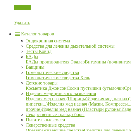
Корзина
Удалить
Каталог товаров
Эндокринная система
Средства для лечения дыхательной системы
Тесты Ковид
БАДы
БАДы производителя Эвалар
Витамины (поливитам
Вакцины
Гомеопатические средства
Гомеопатические средства Хель
Детские товары
Косметика Джонсон
Соски пустышки бутылочки
Сре
Изделия медицинского назначения
Изделия мед назнач (Шприцы)
Изделия мед назнач (
пипетки...)
Изделия мед назнач (Маски, Компрессы...
прочие)
Изделия мед назнач (Пластыри рулоны)
Изде
Лекарственные травы, сборы
Питательные смеси
Лекарственные средства
Обеззараживающие средства
Средства для лечения 