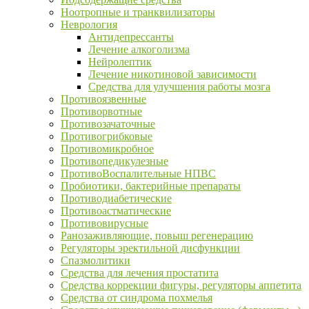
Ноотропные и транквилизаторы
Неврология
Антидепрессанты
Лечение алкоголизма
Нейролептик
Лечение никотиновой зависимости
Средства для улучшения работы мозга
Противоязвенные
Противорвотные
Противозачаточные
Противогрибковые
Противомикробное
Противопедикулезные
ПротивоВоспалительные НПВС
Пробиотики, бактерийные препараты
Противодиабетические
Противоастматические
Противовирусные
Ранозаживляющие, повыш регенерацию
Регуляторы эректильной дисфункции
Спазмолитики
Средства для лечения простатита
Средства коррекции фигуры, регуляторы аппетита
Средства от синдрома похмелья