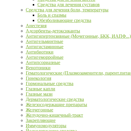
Средства для лечения суставов
Средства для лечения боли, температуры
Боль и спазмы
Обезболивающие средства
Анестезия
Адсорбенты-детоксиканты
Антигипертензивные (Мочегонные, БКК, ИАПФ...)
Антигельминтные
Антигистаминные
Антибиотики
Антигеморройные
Антипсориазные
Венотоники
Гематологические (Плазмозаменители, парент.пита
Гинекология
Гормональные средства
Глазные капли
Глазные мази
Дерматологические средства
Железосодержащие препараты
Желчегонные
Желудочно-кишечный-тракт
Закрепляющие
Иммуномодуляторы
Йодсодержащие средства