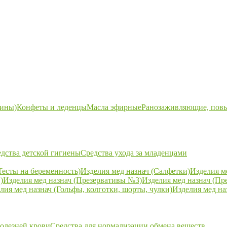
ины)
Конфеты и леденцы
Масла эфирные
Ранозаживляющие, пов
дства детской гигиены
Средства ухода за младенцами
Тесты на беременность)
Изделия мед назнач (Салфетки)
Изделия м
)
Изделия мед назнач (Презервативы №3)
Изделия мед назнач (Пр
лия мед назнач (Гольфы, колготки, шорты, чулки)
Изделия мед на
болезней крови
Средства для нормализации обмена веществ