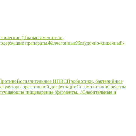
огические (Плазмозаменители,
содержащие препараты
Желчегонные
Желудочно-кишечный-
ПротивоВоспалительные НПВС
Пробиотики, бактерийные
егуляторы эректильной дисфункции
Спазмолитики
Средства
улучшающие пищеварение (ферменты...)
Слабительные и