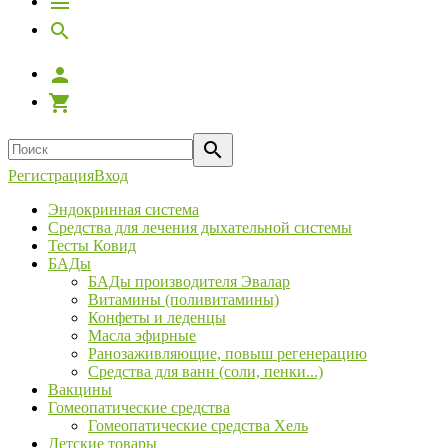
Регистрация
Вход
Эндокринная система
Средства для лечения дыхательной системы
Тесты Ковид
БАДы
БАДы производителя Эвалар
Витамины (поливитамины)
Конфеты и леденцы
Масла эфирные
Ранозаживляющие, повыш регенерацию
Средства для ванн (соли, пенки...)
Вакцины
Гомеопатические средства
Гомеопатические средства Хель
Детские товары