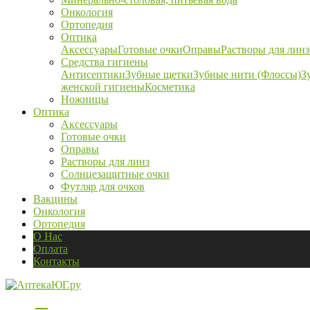
Онкология
Ортопедия
Оптика
Аксессуары
Готовые очки
Оправы
Растворы для линз
Средства гигиены
Антисептики
Зубные щетки
Зубные нити (Флоссы)
З
женской гигиены
Косметика
Ножницы
Оптика
Аксессуары
Готовые очки
Оправы
Растворы для линз
Солнцезащитные очки
Футляр для очков
Вакцины
Онкология
Ортопедия
О Нас
Оплата
Контакты