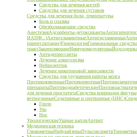
Средства для лечения костей
Средства для лечения суставов
Средства для лечения боли, температуры
Боль и спазмы
Обезболивающие средства
Анестезия
Адсорбенты-детоксиканты
Антигипертен
ИАПФ...)
Антигельминтные
Антигистаминные
Анти
парент.питание)
Гинекология
Гормональные средств
тракт
Закрепляющие
Иммуномодуляторы
Йодсодержа
Антидепрессанты
Лечение алкоголизма
Нейролептик
Лечение никотиновой зависимости
Средства для улучшения работы мозга
Противоязвенные
Противорвотные
Противозачаточ
препараты
Противодиабетические
Противоастматич
для лечения простатита
Средства коррекции фигуры,
ветрогонные
Седативные и снотворные (ЦНС)
Серд
Горло
Ухо
Нос
Урологические
Ушные капли
Артрит
Медицинская техника
Глюкометры
Нибулайзеры
Пульсоксиметр
Тонометры
Минерально-столовая, питьевая вода