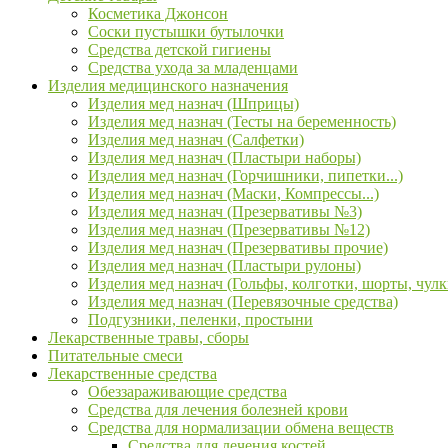
Косметика Джонсон
Соски пустышки бутылочки
Средства детской гигиены
Средства ухода за младенцами
Изделия медицинского назначения
Изделия мед назнач (Шприцы)
Изделия мед назнач (Тесты на беременность)
Изделия мед назнач (Салфетки)
Изделия мед назнач (Пластыри наборы)
Изделия мед назнач (Горчишники, пипетки...)
Изделия мед назнач (Маски, Компрессы...)
Изделия мед назнач (Презервативы №3)
Изделия мед назнач (Презервативы №12)
Изделия мед назнач (Презервативы прочие)
Изделия мед назнач (Пластыри рулоны)
Изделия мед назнач (Гольфы, колготки, шорты, чулк
Изделия мед назнач (Перевязочные средства)
Подгузники, пеленки, простыни
Лекарственные травы, сборы
Питательные смеси
Лекарственные средства
Обеззараживающие средства
Средства для лечения болезней крови
Средства для нормализации обмена веществ
Средства для лечения костей