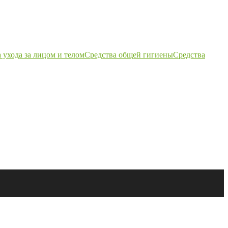
 ухода за лицом и телом
Средства общей гигиены
Средства