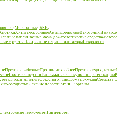
зивные (Мочегонные, БКК,
биотики
Антигеморройные
Антипсориазные
Венотоники
Гематол
а
Глазные капли
Глазные мази
Дерматологические средства
Железо
щие средства
Ноотропные и транквилизаторы
Неврология
ные
Противогрибковые
Противомикробное
Противопедикулезные
еские
Противовирусные
Ранозаживляющие, повыш регенерацию
Р
 регуляторы аппетита
Средства от синдрома похмелья
Средства 
ечно-сосудистые
Лечение полости рта
ЛОР органы
Электронные термометры
Ингаляторы