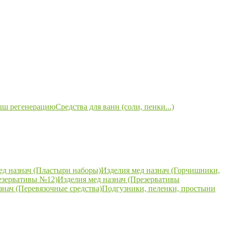
ыш регенерацию
Средства для ванн (соли, пенки...)
ед назнач (Пластыри наборы)
Изделия мед назнач (Горчишники,
езервативы №12)
Изделия мед назнач (Презервативы
знач (Перевязочные средства)
Подгузники, пеленки, простыни