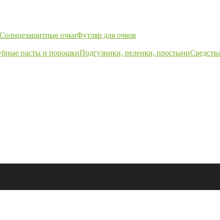
Солнцезащитные очки
Футляр для очков
убные пасты и порошки
Подгузники, пеленки, простыни
Средства