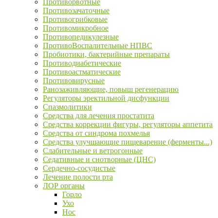
Противорвотные
Противозачаточные
Противогрибковые
Противомикробное
Противопедикулезные
ПротивоВоспалительные НПВС
Пробиотики, бактерийные препараты
Противодиабетические
Противоастматические
Противовирусные
Ранозаживляющие, повыш регенерацию
Регуляторы эректильной дисфункции
Спазмолитики
Средства для лечения простатита
Средства коррекции фигуры, регуляторы аппетита
Средства от синдрома похмелья
Средства улучшающие пищеварение (ферменты...)
Слабительные и ветрогонные
Седативные и снотворные (ЦНС)
Сердечно-сосудистые
Лечение полости рта
ЛОР органы
Горло
Ухо
Нос