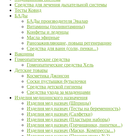
Средства для лечения дыхательной системы
Тесты Ковид
БАДы
БАДы производителя Эвалар
Витамины (поливитамины)
Конфеты и леденцы
Масла эфирные
Ранозаживляющие, повыш регенерацию
Средства для ванн (соли, пенки...)
Вакцины
Гомеопатические средства
Гомеопатические средства Хель
Детские товары
Косметика Джонсон
Соски пустышки бутылочки
Средства детской гигиены
Средства ухода за младенцами
Изделия медицинского назначения
Изделия мед назнач (Шприцы)
Изделия мед назнач (Тесты на беременность)
Изделия мед назнач (Салфетки)
Изделия мед назнач (Пластыри наборы)
Изделия мед назнач (Горчишники, пипетки...)
Изделия мед назнач (Маски, Компрессы...)
Изделия мед назнач (Презервативы №3)