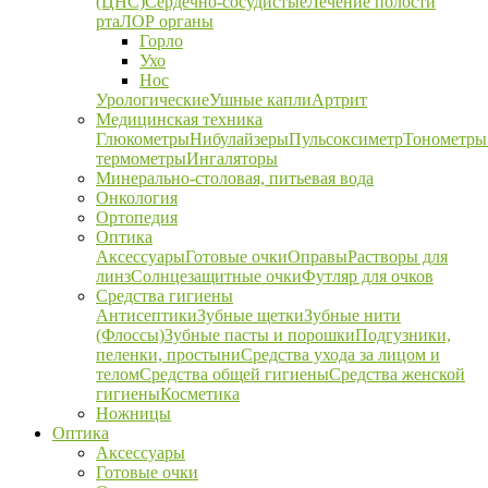
(ЦНС)
Сердечно-сосудистые
Лечение полости
рта
ЛОР органы
Горло
Ухо
Нос
Урологические
Ушные капли
Артрит
Медицинская техника
Глюкометры
Нибулайзеры
Пульсоксиметр
Тонометры
термометры
Ингаляторы
Минерально-столовая, питьевая вода
Онкология
Ортопедия
Оптика
Аксессуары
Готовые очки
Оправы
Растворы для
линз
Солнцезащитные очки
Футляр для очков
Средства гигиены
Антисептики
Зубные щетки
Зубные нити
(Флоссы)
Зубные пасты и порошки
Подгузники,
пеленки, простыни
Средства ухода за лицом и
телом
Средства общей гигиены
Средства женской
гигиены
Косметика
Ножницы
Оптика
Аксессуары
Готовые очки