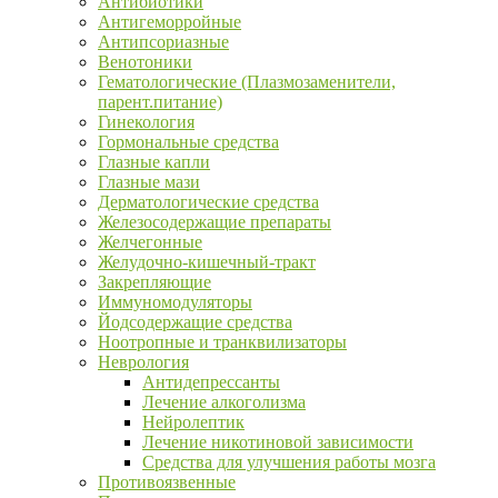
Антибиотики
Антигеморройные
Антипсориазные
Венотоники
Гематологические (Плазмозаменители,
парент.питание)
Гинекология
Гормональные средства
Глазные капли
Глазные мази
Дерматологические средства
Железосодержащие препараты
Желчегонные
Желудочно-кишечный-тракт
Закрепляющие
Иммуномодуляторы
Йодсодержащие средства
Ноотропные и транквилизаторы
Неврология
Антидепрессанты
Лечение алкоголизма
Нейролептик
Лечение никотиновой зависимости
Средства для улучшения работы мозга
Противоязвенные