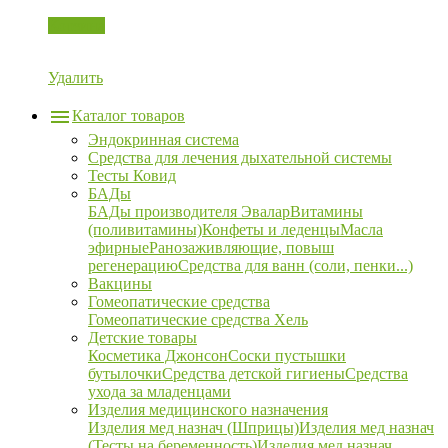
Корзина
Удалить
Каталог товаров
Эндокринная система
Средства для лечения дыхательной системы
Тесты Ковид
БАДы
БАДы производителя Эвалар
Витамины
(поливитамины)
Конфеты и леденцы
Масла
эфирные
Ранозаживляющие, повыш
регенерацию
Средства для ванн (соли, пенки...)
Вакцины
Гомеопатические средства
Гомеопатические средства Хель
Детские товары
Косметика Джонсон
Соски пустышки
бутылочки
Средства детской гигиены
Средства
ухода за младенцами
Изделия медицинского назначения
Изделия мед назнач (Шприцы)
Изделия мед назнач
(Тесты на беременность)
Изделия мед назнач