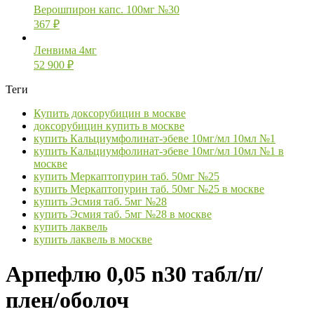
Верошпирон капс. 100мг №30
367
₽
Ленвима 4мг
52 900
₽
Теги
Купить доксорубицин в москве
доксорубицин купить в москве
купить Кальциумфолинат-эбеве 10мг/мл 10мл №1
купить Кальциумфолинат-эбеве 10мг/мл 10мл №1 в
москве
купить Меркаптопурин таб. 50мг №25
купить Меркаптопурин таб. 50мг №25 в москве
купить Эсмия таб. 5мг №28
купить Эсмия таб. 5мг №28 в москве
купить лаквель
купить лаквель в москве
Арпефлю 0,05 n30 табл/п/
плен/оболоч