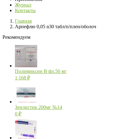
Журнал
Контакты
Главная
Арпефлю 0,05 n30 табл/п/плен/оболоч
Рекомендуем
Полимиксин В фл.50 мг
1 168
₽
Зенлистик 200мг №14
0
₽