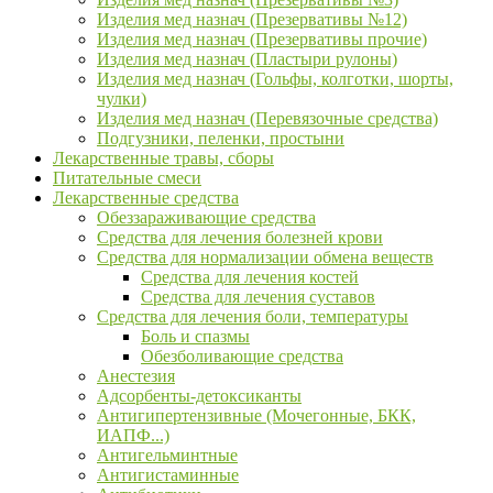
Изделия мед назнач (Презервативы №12)
Изделия мед назнач (Презервативы прочие)
Изделия мед назнач (Пластыри рулоны)
Изделия мед назнач (Гольфы, колготки, шорты,
чулки)
Изделия мед назнач (Перевязочные средства)
Подгузники, пеленки, простыни
Лекарственные травы, сборы
Питательные смеси
Лекарственные средства
Обеззараживающие средства
Средства для лечения болезней крови
Средства для нормализации обмена веществ
Средства для лечения костей
Средства для лечения суставов
Средства для лечения боли, температуры
Боль и спазмы
Обезболивающие средства
Анестезия
Адсорбенты-детоксиканты
Антигипертензивные (Мочегонные, БКК,
ИАПФ...)
Антигельминтные
Антигистаминные