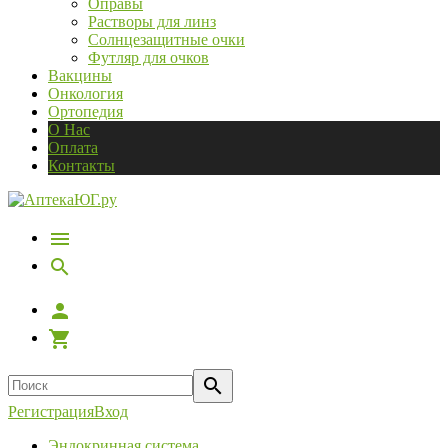
Оправы
Растворы для линз
Солнцезащитные очки
Футляр для очков
Вакцины
Онкология
Ортопедия
О Нас
Оплата
Контакты
Регистрация
Вход
Эндокринная система