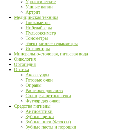
Урологические
Ушные капли
Артрит
Медицинская техника
Глюкометры
Нибулайзеры
Пульсоксиметр
Тонометры
Электронные термометры
Ингаляторы
Минерально-столовая, питьевая вода
Онкология
Ортопедия
Оптика
Аксессуары
Готовые очки
Оправы
Растворы для линз
Солнцезащитные очки
Футляр для очков
Средства гигиены
Антисептики
Зубные щетки
Зубные нити (Флоссы)
Зубные пасты и порошки