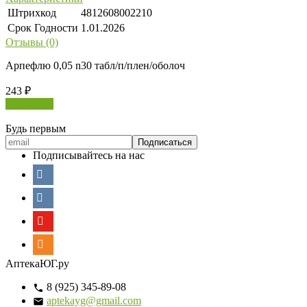
Штрихкод
4812608002210
Срок Годности
1.01.2026
Отзывы (0)
Арпефлю 0,05 n30 табл/п/плен/оболоч
243
₽
В корзину
Будь первым
Подписывайтесь на нас
АптекаЮГ.ру
8 (925) 345-89-08
aptekayg@gmail.com