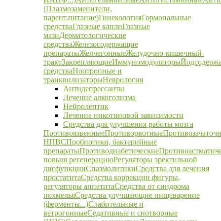
(Плазмозаменители,
парент.питание)
Гинекология
Гормональные
средства
Глазные капли
Глазные
мази
Дерматологические
средства
Железосодержащие
препараты
Желчегонные
Желудочно-кишечный-
тракт
Закрепляющие
Иммуномодуляторы
Йодсодерж
средства
Ноотропные и
транквилизаторы
Неврология
Антидепрессанты
Лечение алкоголизма
Нейролептик
Лечение никотиновой зависимости
Средства для улучшения работы мозга
Противоязвенные
Противорвотные
Противозачаточ
НПВС
Пробиотики, бактерийные
препараты
Противодиабетические
Противоастматич
повыш регенерацию
Регуляторы эректильной
дисфункции
Спазмолитики
Средства для лечения
простатита
Средства коррекции фигуры,
регуляторы аппетита
Средства от синдрома
похмелья
Средства улучшающие пищеварение
(ферменты...)
Слабительные и
ветрогонные
Седативные и снотворные