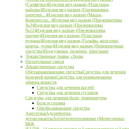
(Салфетки)
Изделия мед назнач (Пластыри
наборы)
Изделия мед назнач (Горчишники,
пипетки...)
Изделия мед назнач (Маски,
Компрессы...)
Изделия мед назнач (Презервативы
№3)
Изделия мед назнач (Презервативы
№12)
Изделия мед назнач (Презервативы
прочие)
Изделия мед назнач (Пластыри
рулоны)
Изделия мед назнач (Гольфы, колготки,
шорты, чулки)
Изделия мед назнач (Перевязочные
средства)
Подгузники, пеленки, простыни
Лекарственные травы, сборы
Питательные смеси
Лекарственные средства
Обеззараживающие средства
Средства для лечения
болезней крови
Средства для нормализации
обмена веществ
Средства для лечения костей
Средства для лечения суставов
Средства для лечения боли, температуры
Боль и спазмы
Обезболивающие средства
Анестезия
Адсорбенты-
детоксиканты
Антигипертензивные (Мочегонные,
БКК,
ИАПФ...)
Антигельминтные
Антигистаминные
Анти