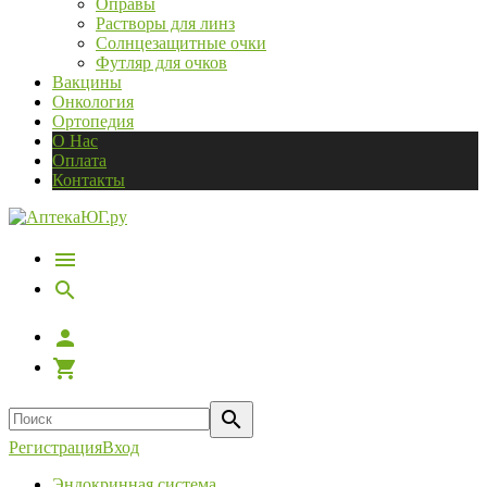
Оправы
Растворы для линз
Солнцезащитные очки
Футляр для очков
Вакцины
Онкология
Ортопедия
О Нас
Оплата
Контакты
Регистрация
Вход
Эндокринная система