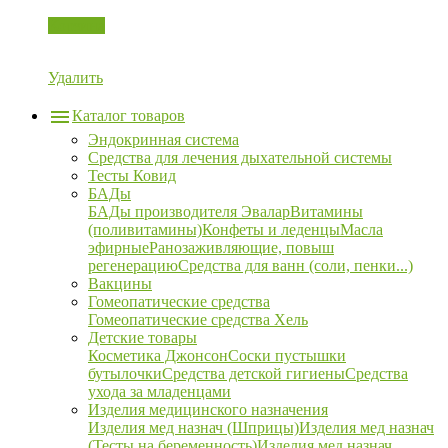
Корзина
Удалить
Каталог товаров
Эндокринная система
Средства для лечения дыхательной системы
Тесты Ковид
БАДы
БАДы производителя Эвалар
Витамины
(поливитамины)
Конфеты и леденцы
Масла
эфирные
Ранозаживляющие, повыш
регенерацию
Средства для ванн (соли, пенки...)
Вакцины
Гомеопатические средства
Гомеопатические средства Хель
Детские товары
Косметика Джонсон
Соски пустышки
бутылочки
Средства детской гигиены
Средства
ухода за младенцами
Изделия медицинского назначения
Изделия мед назнач (Шприцы)
Изделия мед назнач
(Тесты на беременность)
Изделия мед назнач