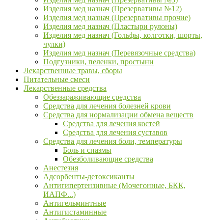
Изделия мед назнач (Презервативы №12)
Изделия мед назнач (Презервативы прочие)
Изделия мед назнач (Пластыри рулоны)
Изделия мед назнач (Гольфы, колготки, шорты,
чулки)
Изделия мед назнач (Перевязочные средства)
Подгузники, пеленки, простыни
Лекарственные травы, сборы
Питательные смеси
Лекарственные средства
Обеззараживающие средства
Средства для лечения болезней крови
Средства для нормализации обмена веществ
Средства для лечения костей
Средства для лечения суставов
Средства для лечения боли, температуры
Боль и спазмы
Обезболивающие средства
Анестезия
Адсорбенты-детоксиканты
Антигипертензивные (Мочегонные, БКК,
ИАПФ...)
Антигельминтные
Антигистаминные