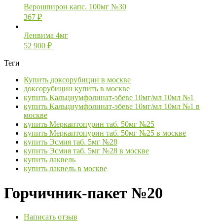
Верошпирон капс. 100мг №30
367
₽
Ленвима 4мг
52 900
₽
Теги
Купить доксорубицин в москве
доксорубицин купить в москве
купить Кальциумфолинат-эбеве 10мг/мл 10мл №1
купить Кальциумфолинат-эбеве 10мг/мл 10мл №1 в
москве
купить Меркаптопурин таб. 50мг №25
купить Меркаптопурин таб. 50мг №25 в москве
купить Эсмия таб. 5мг №28
купить Эсмия таб. 5мг №28 в москве
купить лаквель
купить лаквель в москве
Горчичник-пакет №20
Написать отзыв