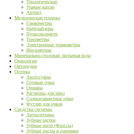
Урологические
Ушные капли
Артрит
Медицинская техника
Глюкометры
Нибулайзеры
Пульсоксиметр
Тонометры
Электронные термометры
Ингаляторы
Минерально-столовая, питьевая вода
Онкология
Ортопедия
Оптика
Аксессуары
Готовые очки
Оправы
Растворы для линз
Солнцезащитные очки
Футляр для очков
Средства гигиены
Антисептики
Зубные щетки
Зубные нити (Флоссы)
Зубные пасты и порошки