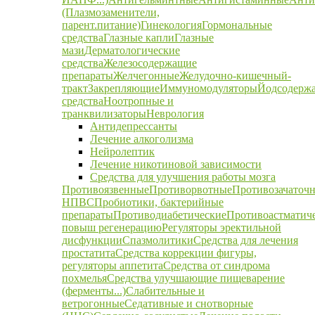
(Плазмозаменители,
парент.питание)
Гинекология
Гормональные
средства
Глазные капли
Глазные
мази
Дерматологические
средства
Железосодержащие
препараты
Желчегонные
Желудочно-кишечный-
тракт
Закрепляющие
Иммуномодуляторы
Йодсодерж
средства
Ноотропные и
транквилизаторы
Неврология
Антидепрессанты
Лечение алкоголизма
Нейролептик
Лечение никотиновой зависимости
Средства для улучшения работы мозга
Противоязвенные
Противорвотные
Противозачаточ
НПВС
Пробиотики, бактерийные
препараты
Противодиабетические
Противоастматич
повыш регенерацию
Регуляторы эректильной
дисфункции
Спазмолитики
Средства для лечения
простатита
Средства коррекции фигуры,
регуляторы аппетита
Средства от синдрома
похмелья
Средства улучшающие пищеварение
(ферменты...)
Слабительные и
ветрогонные
Седативные и снотворные