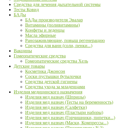
Средства для лечения дыхательной системы
Тесты Ковид
БАДы
БАДы производителя Эвалар
Витамины (поливитамины)
Конфеты и леденцы
Масла эфирные
Ранозаживляющие, повыш регенерацию
Средства для ванн (соли, пенки...)
Вакцины
Гомеопатические средства
Гомеопатические средства Хель
Детские товары
Косметика Джонсон
Соски пустышки бутылочки
Средства детской гигиены
Средства ухода за младенцами
Изделия медицинского назначения
Изделия мед назнач (Шприцы)
Изделия мед назнач (Тесты на беременность)
Изделия мед назнач (Салфетки)
Изделия мед назнач (Пластыри наборы)
Изделия мед назнач (Горчишники, пипетки...)
Изделия мед назнач (Маски, Компрессы...)
Изделия мед назнач (Презервативы №3)