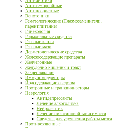
Антибиотики
Антигеморройные
Антипсориазные
Венотоники
Гематологические (Плазмозаменители,
парент.питание)
Гинекология
Гормональные средства
Глазные капли
Глазные мази
Дерматологические средства
Железосодержащие препараты
Желчегонные
Желудочно-кишечный-тракт
Закрепляющие
Иммуномодуляторы
Йодсодержащие средства
Ноотропные и транквилизаторы
Неврология
Антидепрессанты
Лечение алкоголизма
Нейролептик
Лечение никотиновой зависимости
Средства для улучшения работы мозга
Противоязвенные