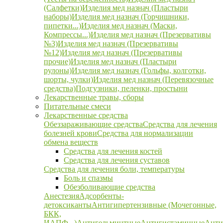
(Салфетки)
Изделия мед назнач (Пластыри
наборы)
Изделия мед назнач (Горчишники,
пипетки...)
Изделия мед назнач (Маски,
Компрессы...)
Изделия мед назнач (Презервативы
№3)
Изделия мед назнач (Презервативы
№12)
Изделия мед назнач (Презервативы
прочие)
Изделия мед назнач (Пластыри
рулоны)
Изделия мед назнач (Гольфы, колготки,
шорты, чулки)
Изделия мед назнач (Перевязочные
средства)
Подгузники, пеленки, простыни
Лекарственные травы, сборы
Питательные смеси
Лекарственные средства
Обеззараживающие средства
Средства для лечения
болезней крови
Средства для нормализации
обмена веществ
Средства для лечения костей
Средства для лечения суставов
Средства для лечения боли, температуры
Боль и спазмы
Обезболивающие средства
Анестезия
Адсорбенты-
детоксиканты
Антигипертензивные (Мочегонные,
БКК,
ИАПФ...)
Антигельминтные
Антигистаминные
Анти