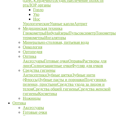
(ЦНС)
Сердечно-сосудистые
Лечение полости
рта
ЛОР органы
Горло
Ухо
Нос
Урологические
Ушные капли
Артрит
Медицинская техника
Глюкометры
Нибулайзеры
Пульсоксиметр
Тонометры
термометры
Ингаляторы
Минерально-столовая, питьевая вода
Онкология
Ортопедия
Оптика
Аксессуары
Готовые очки
Оправы
Растворы для
линз
Солнцезащитные очки
Футляр для очков
Средства гигиены
Антисептики
Зубные щетки
Зубные нити
(Флоссы)
Зубные пасты и порошки
Подгузники,
пеленки, простыни
Средства ухода за лицом и
телом
Средства общей гигиены
Средства женской
гигиены
Косметика
Ножницы
Оптика
Аксессуары
Готовые очки