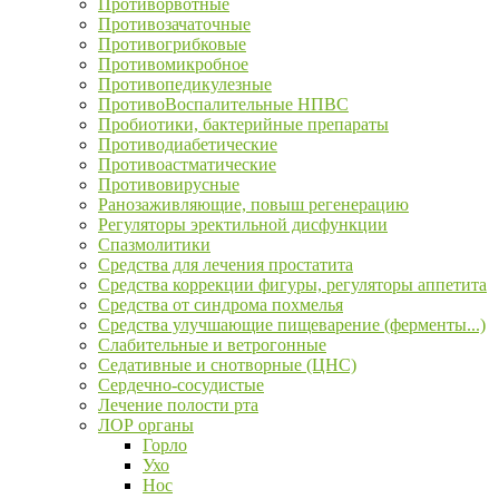
Противорвотные
Противозачаточные
Противогрибковые
Противомикробное
Противопедикулезные
ПротивоВоспалительные НПВС
Пробиотики, бактерийные препараты
Противодиабетические
Противоастматические
Противовирусные
Ранозаживляющие, повыш регенерацию
Регуляторы эректильной дисфункции
Спазмолитики
Средства для лечения простатита
Средства коррекции фигуры, регуляторы аппетита
Средства от синдрома похмелья
Средства улучшающие пищеварение (ферменты...)
Слабительные и ветрогонные
Седативные и снотворные (ЦНС)
Сердечно-сосудистые
Лечение полости рта
ЛОР органы
Горло
Ухо
Нос