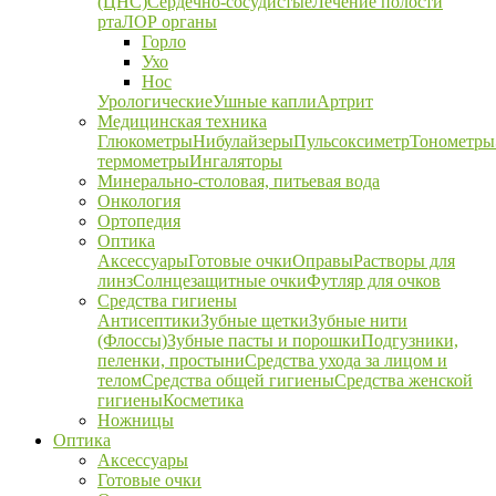
(ЦНС)
Сердечно-сосудистые
Лечение полости
рта
ЛОР органы
Горло
Ухо
Нос
Урологические
Ушные капли
Артрит
Медицинская техника
Глюкометры
Нибулайзеры
Пульсоксиметр
Тонометры
термометры
Ингаляторы
Минерально-столовая, питьевая вода
Онкология
Ортопедия
Оптика
Аксессуары
Готовые очки
Оправы
Растворы для
линз
Солнцезащитные очки
Футляр для очков
Средства гигиены
Антисептики
Зубные щетки
Зубные нити
(Флоссы)
Зубные пасты и порошки
Подгузники,
пеленки, простыни
Средства ухода за лицом и
телом
Средства общей гигиены
Средства женской
гигиены
Косметика
Ножницы
Оптика
Аксессуары
Готовые очки