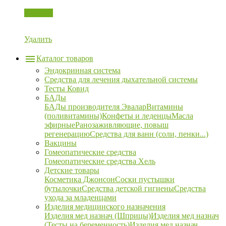
Корзина
Удалить
Каталог товаров
Эндокринная система
Средства для лечения дыхательной системы
Тесты Ковид
БАДы
БАДы производителя Эвалар
Витамины
(поливитамины)
Конфеты и леденцы
Масла
эфирные
Ранозаживляющие, повыш
регенерацию
Средства для ванн (соли, пенки...)
Вакцины
Гомеопатические средства
Гомеопатические средства Хель
Детские товары
Косметика Джонсон
Соски пустышки
бутылочки
Средства детской гигиены
Средства
ухода за младенцами
Изделия медицинского назначения
Изделия мед назнач (Шприцы)
Изделия мед назнач
(Тесты на беременность)
Изделия мед назнач