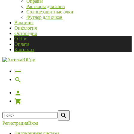
Оправы
Растворы для линз
Солнцезащитные очки
Футляр для очков
Вакцины
Онкология
Ортопедия
О Нас
Оплата
Контакты
Регистрация
Вход
Эндокринная система