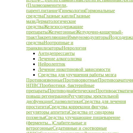
(Плазмозаменители,
парент.питание)
Гинекология
Гормональные
средства
Глазные капли
Глазные
мази
Дерматологические
средства
Железосодержащие
препараты
Желчегонные
Желудочно-кишечный-
тракт
Закрепляющие
Иммуномодуляторы
Йодсодерж
средства
Ноотропные и
транквилизаторы
Неврология
Антидепрессанты
Лечение алкоголизма
Нейролептик
Лечение никотиновой зависимости
Средства для улучшения работы мозга
Противоязвенные
Противорвотные
Противозачаточ
НПВС
Пробиотики, бактерийные
препараты
Противодиабетические
Противоастматич
повыш регенерацию
Регуляторы эректильной
дисфункции
Спазмолитики
Средства для лечения
простатита
Средства коррекции фигуры,
регуляторы аппетита
Средства от синдрома
похмелья
Средства улучшающие пищеварение
(ферменты...)
Слабительные и
ветрогонные
Седативные и снотворные