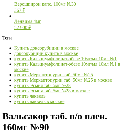
Верошпирон капс. 100мг №30
367
₽
Ленвима 4мг
52 900
₽
Теги
Купить доксорубицин в москве
доксорубицин купить в москве
купить Кальциумфолинат-эбеве 10мг/мл 10мл №1
купить Кальциумфолинат-эбеве 10мг/мл 10мл №1 в
москве
купить Меркаптопурин таб. 50мг №25
купить Меркаптопурин таб. 50мг №25 в москве
купить Эсмия таб. 5мг №28
купить Эсмия таб. 5мг №28 в москве
купить лаквель
купить лаквель в москве
Вальсакор таб. п/о плен.
160мг №90