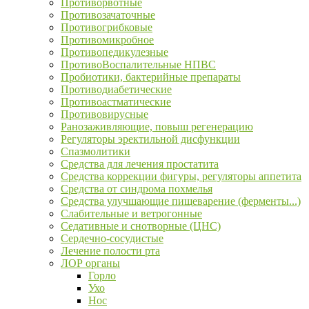
Противорвотные
Противозачаточные
Противогрибковые
Противомикробное
Противопедикулезные
ПротивоВоспалительные НПВС
Пробиотики, бактерийные препараты
Противодиабетические
Противоастматические
Противовирусные
Ранозаживляющие, повыш регенерацию
Регуляторы эректильной дисфункции
Спазмолитики
Средства для лечения простатита
Средства коррекции фигуры, регуляторы аппетита
Средства от синдрома похмелья
Средства улучшающие пищеварение (ферменты...)
Слабительные и ветрогонные
Седативные и снотворные (ЦНС)
Сердечно-сосудистые
Лечение полости рта
ЛОР органы
Горло
Ухо
Нос