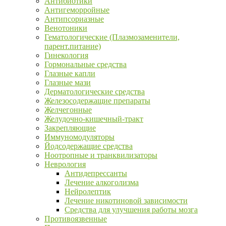
Антибиотики
Антигеморройные
Антипсориазные
Венотоники
Гематологические (Плазмозаменители,
парент.питание)
Гинекология
Гормональные средства
Глазные капли
Глазные мази
Дерматологические средства
Железосодержащие препараты
Желчегонные
Желудочно-кишечный-тракт
Закрепляющие
Иммуномодуляторы
Йодсодержащие средства
Ноотропные и транквилизаторы
Неврология
Антидепрессанты
Лечение алкоголизма
Нейролептик
Лечение никотиновой зависимости
Средства для улучшения работы мозга
Противоязвенные