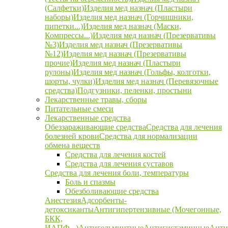
(Салфетки)
Изделия мед назнач (Пластыри
наборы)
Изделия мед назнач (Горчишники,
пипетки...)
Изделия мед назнач (Маски,
Компрессы...)
Изделия мед назнач (Презервативы
№3)
Изделия мед назнач (Презервативы
№12)
Изделия мед назнач (Презервативы
прочие)
Изделия мед назнач (Пластыри
рулоны)
Изделия мед назнач (Гольфы, колготки,
шорты, чулки)
Изделия мед назнач (Перевязочные
средства)
Подгузники, пеленки, простыни
Лекарственные травы, сборы
Питательные смеси
Лекарственные средства
Обеззараживающие средства
Средства для лечения
болезней крови
Средства для нормализации
обмена веществ
Средства для лечения костей
Средства для лечения суставов
Средства для лечения боли, температуры
Боль и спазмы
Обезболивающие средства
Анестезия
Адсорбенты-
детоксиканты
Антигипертензивные (Мочегонные,
БКК,
ИАПФ...)
Антигельминтные
Антигистаминные
Анти