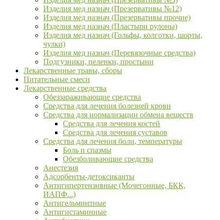
Изделия мед назнач (Презервативы №12)
Изделия мед назнач (Презервативы прочие)
Изделия мед назнач (Пластыри рулоны)
Изделия мед назнач (Гольфы, колготки, шорты,
чулки)
Изделия мед назнач (Перевязочные средства)
Подгузники, пеленки, простыни
Лекарственные травы, сборы
Питательные смеси
Лекарственные средства
Обеззараживающие средства
Средства для лечения болезней крови
Средства для нормализации обмена веществ
Средства для лечения костей
Средства для лечения суставов
Средства для лечения боли, температуры
Боль и спазмы
Обезболивающие средства
Анестезия
Адсорбенты-детоксиканты
Антигипертензивные (Мочегонные, БКК,
ИАПФ...)
Антигельминтные
Антигистаминные