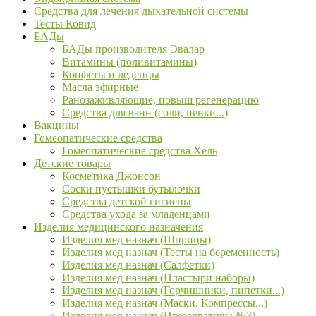
Средства для лечения дыхательной системы
Тесты Ковид
БАДы
БАДы производителя Эвалар
Витамины (поливитамины)
Конфеты и леденцы
Масла эфирные
Ранозаживляющие, повыш регенерацию
Средства для ванн (соли, пенки...)
Вакцины
Гомеопатические средства
Гомеопатические средства Хель
Детские товары
Косметика Джонсон
Соски пустышки бутылочки
Средства детской гигиены
Средства ухода за младенцами
Изделия медицинского назначения
Изделия мед назнач (Шприцы)
Изделия мед назнач (Тесты на беременность)
Изделия мед назнач (Салфетки)
Изделия мед назнач (Пластыри наборы)
Изделия мед назнач (Горчишники, пипетки...)
Изделия мед назнач (Маски, Компрессы...)
Изделия мед назнач (Презервативы №3)