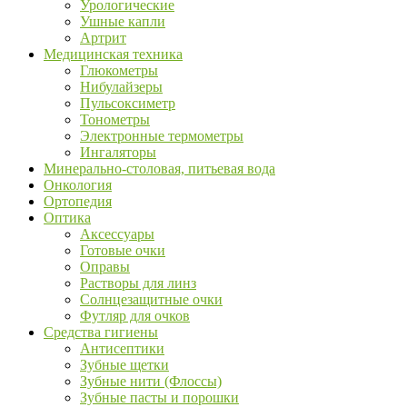
Урологические
Ушные капли
Артрит
Медицинская техника
Глюкометры
Нибулайзеры
Пульсоксиметр
Тонометры
Электронные термометры
Ингаляторы
Минерально-столовая, питьевая вода
Онкология
Ортопедия
Оптика
Аксессуары
Готовые очки
Оправы
Растворы для линз
Солнцезащитные очки
Футляр для очков
Средства гигиены
Антисептики
Зубные щетки
Зубные нити (Флоссы)
Зубные пасты и порошки