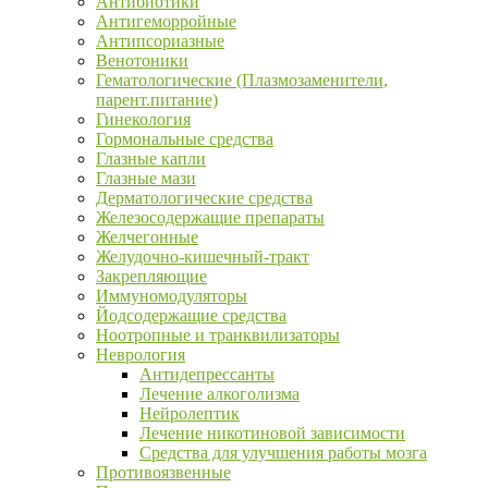
Антибиотики
Антигеморройные
Антипсориазные
Венотоники
Гематологические (Плазмозаменители,
парент.питание)
Гинекология
Гормональные средства
Глазные капли
Глазные мази
Дерматологические средства
Железосодержащие препараты
Желчегонные
Желудочно-кишечный-тракт
Закрепляющие
Иммуномодуляторы
Йодсодержащие средства
Ноотропные и транквилизаторы
Неврология
Антидепрессанты
Лечение алкоголизма
Нейролептик
Лечение никотиновой зависимости
Средства для улучшения работы мозга
Противоязвенные