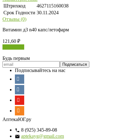
Штрихкод
4627115160038
Срок Годности
30.11.2024
Отзывы (0)
Витамин д3 n40 капс/летофарм
121,60
₽
В корзину
Будь первым
Подписывайтесь на нас
АптекаЮГ.ру
8 (925) 345-89-08
aptekayg@gmail.com