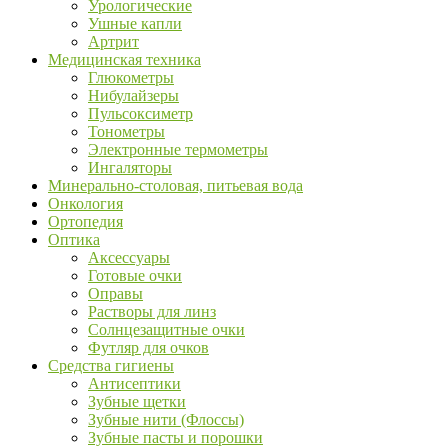
Урологические
Ушные капли
Артрит
Медицинская техника
Глюкометры
Нибулайзеры
Пульсоксиметр
Тонометры
Электронные термометры
Ингаляторы
Минерально-столовая, питьевая вода
Онкология
Ортопедия
Оптика
Аксессуары
Готовые очки
Оправы
Растворы для линз
Солнцезащитные очки
Футляр для очков
Средства гигиены
Антисептики
Зубные щетки
Зубные нити (Флоссы)
Зубные пасты и порошки