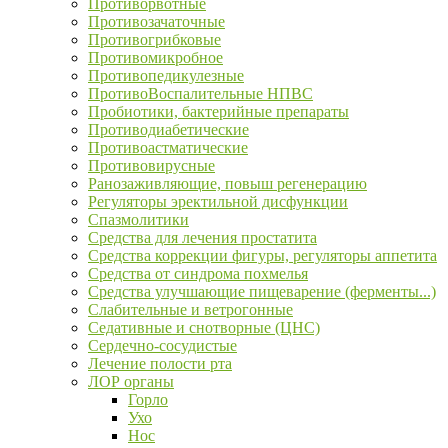
Противорвотные
Противозачаточные
Противогрибковые
Противомикробное
Противопедикулезные
ПротивоВоспалительные НПВС
Пробиотики, бактерийные препараты
Противодиабетические
Противоастматические
Противовирусные
Ранозаживляющие, повыш регенерацию
Регуляторы эректильной дисфункции
Спазмолитики
Средства для лечения простатита
Средства коррекции фигуры, регуляторы аппетита
Средства от синдрома похмелья
Средства улучшающие пищеварение (ферменты...)
Слабительные и ветрогонные
Седативные и снотворные (ЦНС)
Сердечно-сосудистые
Лечение полости рта
ЛОР органы
Горло
Ухо
Нос