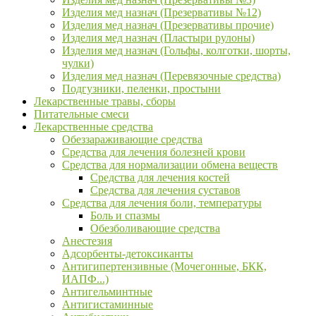
Изделия мед назнач (Презервативы №12)
Изделия мед назнач (Презервативы прочие)
Изделия мед назнач (Пластыри рулоны)
Изделия мед назнач (Гольфы, колготки, шорты,
чулки)
Изделия мед назнач (Перевязочные средства)
Подгузники, пеленки, простыни
Лекарственные травы, сборы
Питательные смеси
Лекарственные средства
Обеззараживающие средства
Средства для лечения болезней крови
Средства для нормализации обмена веществ
Средства для лечения костей
Средства для лечения суставов
Средства для лечения боли, температуры
Боль и спазмы
Обезболивающие средства
Анестезия
Адсорбенты-детоксиканты
Антигипертензивные (Мочегонные, БКК,
ИАПФ...)
Антигельминтные
Антигистаминные