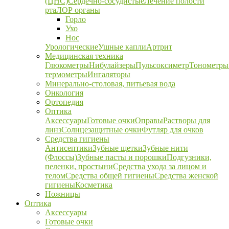
(ЦНС)
Сердечно-сосудистые
Лечение полости
рта
ЛОР органы
Горло
Ухо
Нос
Урологические
Ушные капли
Артрит
Медицинская техника
Глюкометры
Нибулайзеры
Пульсоксиметр
Тонометры
термометры
Ингаляторы
Минерально-столовая, питьевая вода
Онкология
Ортопедия
Оптика
Аксессуары
Готовые очки
Оправы
Растворы для
линз
Солнцезащитные очки
Футляр для очков
Средства гигиены
Антисептики
Зубные щетки
Зубные нити
(Флоссы)
Зубные пасты и порошки
Подгузники,
пеленки, простыни
Средства ухода за лицом и
телом
Средства общей гигиены
Средства женской
гигиены
Косметика
Ножницы
Оптика
Аксессуары
Готовые очки