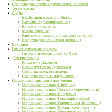
Средства для лечения дыхательной системы
Тесты Ковид
БАДы
БАДы производителя Эвалар
Витамины (поливитамины)
Конфеты и леденцы
Масла эфирные
Ранозаживляющие, повыш регенерацию
Средства для ванн (соли, пенки...)
Вакцины
Гомеопатические средства
Гомеопатические средства Хель
Детские товары
Косметика Джонсон
Соски пустышки бутылочки
Средства детской гигиены
Средства ухода за младенцами
Изделия медицинского назначения
Изделия мед назнач (Шприцы)
Изделия мед назнач (Тесты на беременность)
Изделия мед назнач (Салфетки)
Изделия мед назнач (Пластыри наборы)
Изделия мед назнач (Горчишники, пипетки...)
Изделия мед назнач (Маски, Компрессы...)
Изделия мед назнач (Презервативы №3)