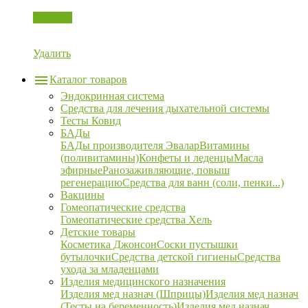
Корзина
Удалить
Каталог товаров
Эндокринная система
Средства для лечения дыхательной системы
Тесты Ковид
БАДы
БАДы производителя Эвалар
Витамины
(поливитамины)
Конфеты и леденцы
Масла
эфирные
Ранозаживляющие, повыш
регенерацию
Средства для ванн (соли, пенки...)
Вакцины
Гомеопатические средства
Гомеопатические средства Хель
Детские товары
Косметика Джонсон
Соски пустышки
бутылочки
Средства детской гигиены
Средства
ухода за младенцами
Изделия медицинского назначения
Изделия мед назнач (Шприцы)
Изделия мед назнач
(Тесты на беременность)
Изделия мед назнач