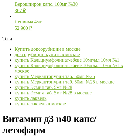
Верошпирон капс. 100мг №30
367
₽
Ленвима 4мг
52 900
₽
Теги
Купить доксорубицин в москве
доксорубицин купить в москве
купить Кальциумфолинат-эбеве 10мг/мл 10мл №1
купить Кальциумфолинат-эбеве 10мг/мл 10мл №1 в
москве
купить Меркаптопурин таб. 50мг №25
купить Меркаптопурин таб. 50мг №25 в москве
купить Эсмия таб. 5мг №28
купить Эсмия таб. 5мг №28 в москве
купить лаквель
купить лаквель в москве
Витамин д3 n40 капс/
летофарм