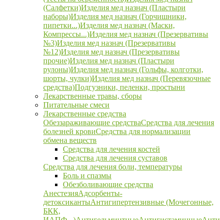
(Салфетки)
Изделия мед назнач (Пластыри
наборы)
Изделия мед назнач (Горчишники,
пипетки...)
Изделия мед назнач (Маски,
Компрессы...)
Изделия мед назнач (Презервативы
№3)
Изделия мед назнач (Презервативы
№12)
Изделия мед назнач (Презервативы
прочие)
Изделия мед назнач (Пластыри
рулоны)
Изделия мед назнач (Гольфы, колготки,
шорты, чулки)
Изделия мед назнач (Перевязочные
средства)
Подгузники, пеленки, простыни
Лекарственные травы, сборы
Питательные смеси
Лекарственные средства
Обеззараживающие средства
Средства для лечения
болезней крови
Средства для нормализации
обмена веществ
Средства для лечения костей
Средства для лечения суставов
Средства для лечения боли, температуры
Боль и спазмы
Обезболивающие средства
Анестезия
Адсорбенты-
детоксиканты
Антигипертензивные (Мочегонные,
БКК,
ИАПФ...)
Антигельминтные
Антигистаминные
Анти