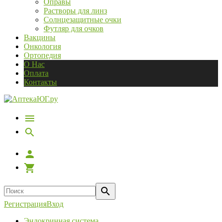
Оправы
Растворы для линз
Солнцезащитные очки
Футляр для очков
Вакцины
Онкология
Ортопедия
О Нас
Оплата
Контакты
Регистрация
Вход
Эндокринная система