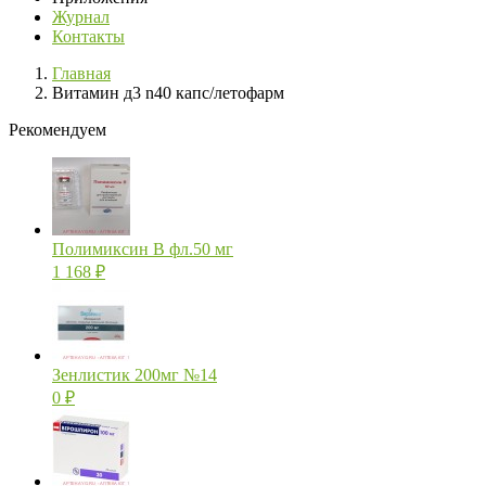
Журнал
Контакты
Главная
Витамин д3 n40 капс/летофарм
Рекомендуем
Полимиксин В фл.50 мг
1 168
₽
Зенлистик 200мг №14
0
₽