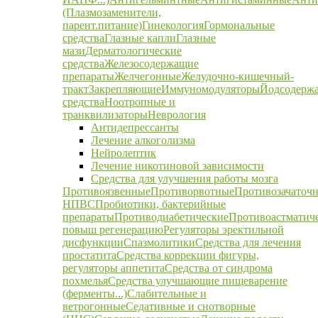
(Плазмозаменители,
парент.питание)
Гинекология
Гормональные
средства
Глазные капли
Глазные
мази
Дерматологические
средства
Железосодержащие
препараты
Желчегонные
Желудочно-кишечный-
тракт
Закрепляющие
Иммуномодуляторы
Йодсодерж
средства
Ноотропные и
транквилизаторы
Неврология
Антидепрессанты
Лечение алкоголизма
Нейролептик
Лечение никотиновой зависимости
Средства для улучшения работы мозга
Противоязвенные
Противорвотные
Противозачаточ
НПВС
Пробиотики, бактерийные
препараты
Противодиабетические
Противоастматич
повыш регенерацию
Регуляторы эректильной
дисфункции
Спазмолитики
Средства для лечения
простатита
Средства коррекции фигуры,
регуляторы аппетита
Средства от синдрома
похмелья
Средства улучшающие пищеварение
(ферменты...)
Слабительные и
ветрогонные
Седативные и снотворные