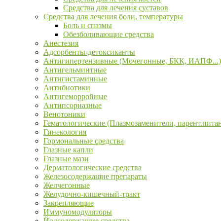
Средства для лечения суставов
Средства для лечения боли, температуры
Боль и спазмы
Обезболивающие средства
Анестезия
Адсорбенты-детоксиканты
Антигипертензивные (Мочегонные, БКК, ИАПФ...)
Антигельминтные
Антигистаминные
Антибиотики
Антигеморройные
Антипсориазные
Венотоники
Гематологические (Плазмозаменители, парент.пита
Гинекология
Гормональные средства
Глазные капли
Глазные мази
Дерматологические средства
Железосодержащие препараты
Желчегонные
Желудочно-кишечный-тракт
Закрепляющие
Иммуномодуляторы
Йодсодержащие средства