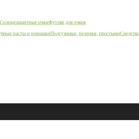
Солнцезащитные очки
Футляр для очков
убные пасты и порошки
Подгузники, пеленки, простыни
Средства