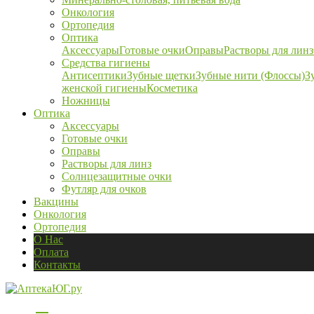
Онкология
Ортопедия
Оптика
Аксессуары
Готовые очки
Оправы
Растворы для линз
Средства гигиены
Антисептики
Зубные щетки
Зубные нити (Флоссы)
З
женской гигиены
Косметика
Ножницы
Оптика
Аксессуары
Готовые очки
Оправы
Растворы для линз
Солнцезащитные очки
Футляр для очков
Вакцины
Онкология
Ортопедия
О Нас
Оплата
Контакты