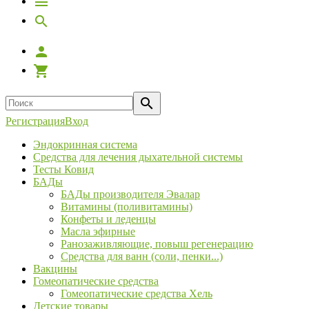
Регистрация
Вход
Эндокринная система
Средства для лечения дыхательной системы
Тесты Ковид
БАДы
БАДы производителя Эвалар
Витамины (поливитамины)
Конфеты и леденцы
Масла эфирные
Ранозаживляющие, повыш регенерацию
Средства для ванн (соли, пенки...)
Вакцины
Гомеопатические средства
Гомеопатические средства Хель
Детские товары