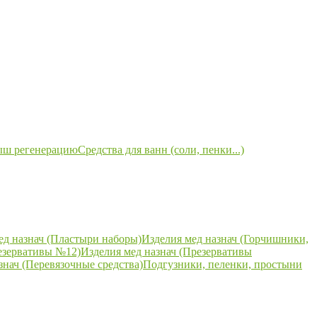
ыш регенерацию
Средства для ванн (соли, пенки...)
ед назнач (Пластыри наборы)
Изделия мед назнач (Горчишники,
езервативы №12)
Изделия мед назнач (Презервативы
знач (Перевязочные средства)
Подгузники, пеленки, простыни