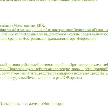
зивные (Мочегонные, БКК,
биотики
Антигеморройные
Антипсориазные
Венотоники
Гематол
а
Глазные капли
Глазные мази
Дерматологические средства
Железо
щие средства
Ноотропные и транквилизаторы
Неврология
ные
Противогрибковые
Противомикробное
Противопедикулезные
еские
Противовирусные
Ранозаживляющие, повыш регенерацию
Р
 регуляторы аппетита
Средства от синдрома похмелья
Средства 
ечно-сосудистые
Лечение полости рта
ЛОР органы
Электронные термометры
Ингаляторы