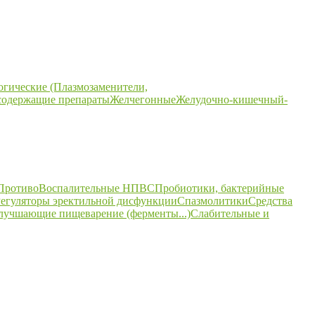
огические (Плазмозаменители,
содержащие препараты
Желчегонные
Желудочно-кишечный-
ПротивоВоспалительные НПВС
Пробиотики, бактерийные
егуляторы эректильной дисфункции
Спазмолитики
Средства
улучшающие пищеварение (ферменты...)
Слабительные и