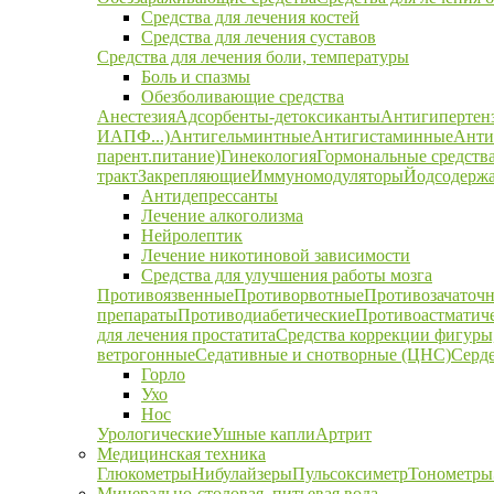
Средства для лечения костей
Средства для лечения суставов
Средства для лечения боли, температуры
Боль и спазмы
Обезболивающие средства
Анестезия
Адсорбенты-детоксиканты
Антигипертен
ИАПФ...)
Антигельминтные
Антигистаминные
Анти
парент.питание)
Гинекология
Гормональные средств
тракт
Закрепляющие
Иммуномодуляторы
Йодсодержа
Антидепрессанты
Лечение алкоголизма
Нейролептик
Лечение никотиновой зависимости
Средства для улучшения работы мозга
Противоязвенные
Противорвотные
Противозачаточ
препараты
Противодиабетические
Противоастматич
для лечения простатита
Средства коррекции фигуры,
ветрогонные
Седативные и снотворные (ЦНС)
Серд
Горло
Ухо
Нос
Урологические
Ушные капли
Артрит
Медицинская техника
Глюкометры
Нибулайзеры
Пульсоксиметр
Тонометры
Минерально-столовая, питьевая вода