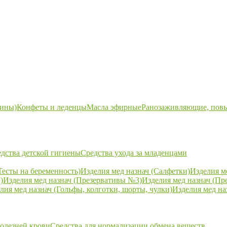
ины)
Конфеты и леденцы
Масла эфирные
Ранозаживляющие, пов
дства детской гигиены
Средства ухода за младенцами
Тесты на беременность)
Изделия мед назнач (Салфетки)
Изделия м
)
Изделия мед назнач (Презервативы №3)
Изделия мед назнач (Пр
лия мед назнач (Гольфы, колготки, шорты, чулки)
Изделия мед на
болезней крови
Средства для нормализации обмена веществ