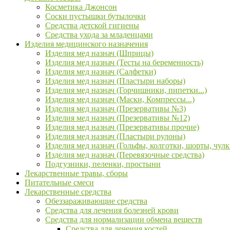
Косметика Джонсон
Соски пустышки бутылочки
Средства детской гигиены
Средства ухода за младенцами
Изделия медицинского назначения
Изделия мед назнач (Шприцы)
Изделия мед назнач (Тесты на беременность)
Изделия мед назнач (Салфетки)
Изделия мед назнач (Пластыри наборы)
Изделия мед назнач (Горчишники, пипетки...)
Изделия мед назнач (Маски, Компрессы...)
Изделия мед назнач (Презервативы №3)
Изделия мед назнач (Презервативы №12)
Изделия мед назнач (Презервативы прочие)
Изделия мед назнач (Пластыри рулоны)
Изделия мед назнач (Гольфы, колготки, шорты, чулк
Изделия мед назнач (Перевязочные средства)
Подгузники, пеленки, простыни
Лекарственные травы, сборы
Питательные смеси
Лекарственные средства
Обеззараживающие средства
Средства для лечения болезней крови
Средства для нормализации обмена веществ
Средства для лечения костей