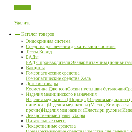
Корзина
Удалить
Каталог товаров
Эндокринная система
Средства для лечения дыхательной системы
Тесты Ковид
БАДы
БАДы производителя Эвалар
Витамины (поливитам
Вакцины
Гомеопатические средства
Гомеопатические средства Хель
Детские товары
Косметика Джонсон
Соски пустышки бутылочки
Сре
Изделия медицинского назначения
Изделия мед назнач (Шприцы)
Изделия мед назнач (
пипетки...)
Изделия мед назнач (Маски, Компрессы...
прочие)
Изделия мед назнач (Пластыри рулоны)
Изде
Лекарственные травы, сборы
Питательные смеси
Лекарственные средства
Обеззараживающие средства
Средства для лечения 