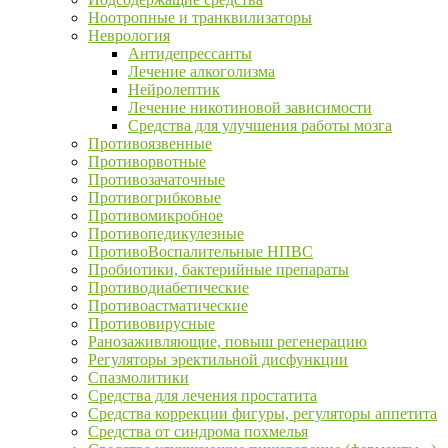
Ноотропные и транквилизаторы
Неврология
Антидепрессанты
Лечение алкоголизма
Нейролептик
Лечение никотиновой зависимости
Средства для улучшения работы мозга
Противоязвенные
Противорвотные
Противозачаточные
Противогрибковые
Противомикробное
Противопедикулезные
ПротивоВоспалительные НПВС
Пробиотики, бактерийные препараты
Противодиабетические
Противоастматические
Противовирусные
Ранозаживляющие, повыш регенерацию
Регуляторы эректильной дисфункции
Спазмолитики
Средства для лечения простатита
Средства коррекции фигуры, регуляторы аппетита
Средства от синдрома похмелья