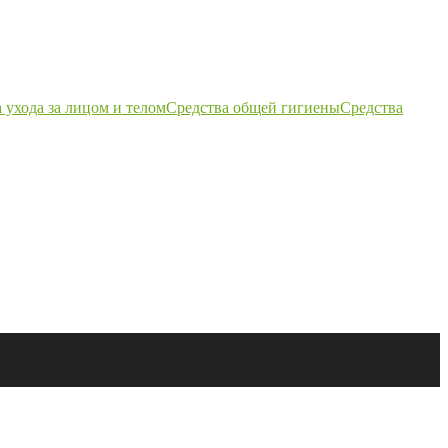
 ухода за лицом и телом
Средства общей гигиены
Средства