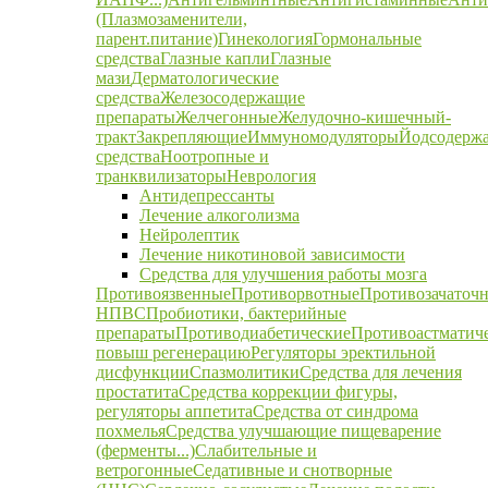
(Плазмозаменители,
парент.питание)
Гинекология
Гормональные
средства
Глазные капли
Глазные
мази
Дерматологические
средства
Железосодержащие
препараты
Желчегонные
Желудочно-кишечный-
тракт
Закрепляющие
Иммуномодуляторы
Йодсодерж
средства
Ноотропные и
транквилизаторы
Неврология
Антидепрессанты
Лечение алкоголизма
Нейролептик
Лечение никотиновой зависимости
Средства для улучшения работы мозга
Противоязвенные
Противорвотные
Противозачаточ
НПВС
Пробиотики, бактерийные
препараты
Противодиабетические
Противоастматич
повыш регенерацию
Регуляторы эректильной
дисфункции
Спазмолитики
Средства для лечения
простатита
Средства коррекции фигуры,
регуляторы аппетита
Средства от синдрома
похмелья
Средства улучшающие пищеварение
(ферменты...)
Слабительные и
ветрогонные
Седативные и снотворные