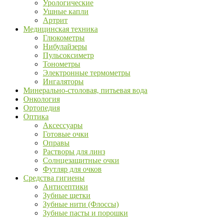
Урологические
Ушные капли
Артрит
Медицинская техника
Глюкометры
Нибулайзеры
Пульсоксиметр
Тонометры
Электронные термометры
Ингаляторы
Минерально-столовая, питьевая вода
Онкология
Ортопедия
Оптика
Аксессуары
Готовые очки
Оправы
Растворы для линз
Солнцезащитные очки
Футляр для очков
Средства гигиены
Антисептики
Зубные щетки
Зубные нити (Флоссы)
Зубные пасты и порошки