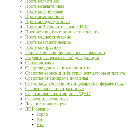
Противорвотные
Противозачаточные
Противогрибковые
Противомикробное
Противопедикулезные
ПротивоВоспалительные НПВС
Пробиотики, бактерийные препараты
Противодиабетические
Противоастматические
Противовирусные
Ранозаживляющие, повыш регенерацию
Регуляторы эректильной дисфункции
Спазмолитики
Средства для лечения простатита
Средства коррекции фигуры, регуляторы аппетита
Средства от синдрома похмелья
Средства улучшающие пищеварение (ферменты...)
Слабительные и ветрогонные
Седативные и снотворные (ЦНС)
Сердечно-сосудистые
Лечение полости рта
ЛОР органы
Горло
Ухо
Нос