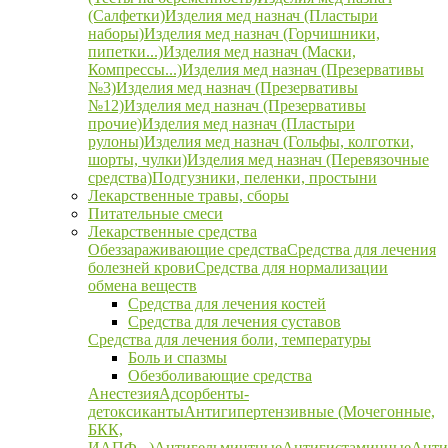
(Салфетки)
Изделия мед назнач (Пластыри
наборы)
Изделия мед назнач (Горчишники,
пипетки...)
Изделия мед назнач (Маски,
Компрессы...)
Изделия мед назнач (Презервативы
№3)
Изделия мед назнач (Презервативы
№12)
Изделия мед назнач (Презервативы
прочие)
Изделия мед назнач (Пластыри
рулоны)
Изделия мед назнач (Гольфы, колготки,
шорты, чулки)
Изделия мед назнач (Перевязочные
средства)
Подгузники, пеленки, простыни
Лекарственные травы, сборы
Питательные смеси
Лекарственные средства
Обеззараживающие средства
Средства для лечения
болезней крови
Средства для нормализации
обмена веществ
Средства для лечения костей
Средства для лечения суставов
Средства для лечения боли, температуры
Боль и спазмы
Обезболивающие средства
Анестезия
Адсорбенты-
детоксиканты
Антигипертензивные (Мочегонные,
БКК,
ИАПФ...)
Антигельминтные
Антигистаминные
Анти