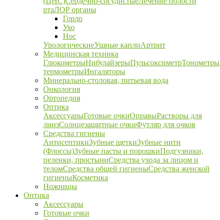
(ЦНС)
Сердечно-сосудистые
Лечение полости
рта
ЛОР органы
Горло
Ухо
Нос
Урологические
Ушные капли
Артрит
Медицинская техника
Глюкометры
Нибулайзеры
Пульсоксиметр
Тонометры
термометры
Ингаляторы
Минерально-столовая, питьевая вода
Онкология
Ортопедия
Оптика
Аксессуары
Готовые очки
Оправы
Растворы для
линз
Солнцезащитные очки
Футляр для очков
Средства гигиены
Антисептики
Зубные щетки
Зубные нити
(Флоссы)
Зубные пасты и порошки
Подгузники,
пеленки, простыни
Средства ухода за лицом и
телом
Средства общей гигиены
Средства женской
гигиены
Косметика
Ножницы
Оптика
Аксессуары
Готовые очки