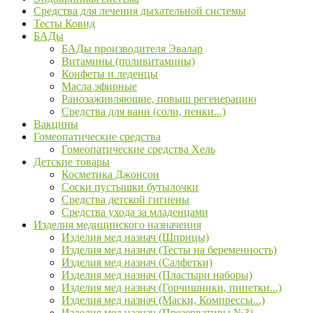
Средства для лечения дыхательной системы
Тесты Ковид
БАДы
БАДы производителя Эвалар
Витамины (поливитамины)
Конфеты и леденцы
Масла эфирные
Ранозаживляющие, повыш регенерацию
Средства для ванн (соли, пенки...)
Вакцины
Гомеопатические средства
Гомеопатические средства Хель
Детские товары
Косметика Джонсон
Соски пустышки бутылочки
Средства детской гигиены
Средства ухода за младенцами
Изделия медицинского назначения
Изделия мед назнач (Шприцы)
Изделия мед назнач (Тесты на беременность)
Изделия мед назнач (Салфетки)
Изделия мед назнач (Пластыри наборы)
Изделия мед назнач (Горчишники, пипетки...)
Изделия мед назнач (Маски, Компрессы...)
Изделия мед назнач (Презервативы №3)