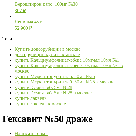
Верошпирон капс. 100мг №30
367
₽
Ленвима 4мг
52 900
₽
Теги
Купить доксорубицин в москве
доксорубицин купить в москве
купить Кальциумфолинат-эбеве 10мг/мл 10мл №1
купить Кальциумфолинат-эбеве 10мг/мл 10мл №1 в
москве
купить Меркаптопурин таб. 50мг №25
купить Меркаптопурин таб. 50мг №25 в москве
купить Эсмия таб. 5мг №28
купить Эсмия таб. 5мг №28 в москве
купить лаквель
купить лаквель в москве
Гексавит №50 драже
Написать отзыв