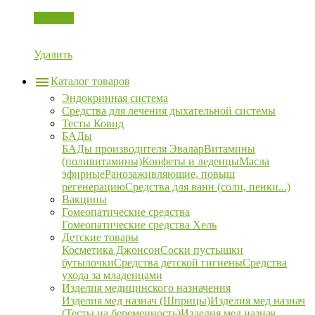
Корзина
Удалить
Каталог товаров
Эндокринная система
Средства для лечения дыхательной системы
Тесты Ковид
БАДы
БАДы производителя Эвалар
Витамины
(поливитамины)
Конфеты и леденцы
Масла
эфирные
Ранозаживляющие, повыш
регенерацию
Средства для ванн (соли, пенки...)
Вакцины
Гомеопатические средства
Гомеопатические средства Хель
Детские товары
Косметика Джонсон
Соски пустышки
бутылочки
Средства детской гигиены
Средства
ухода за младенцами
Изделия медицинского назначения
Изделия мед назнач (Шприцы)
Изделия мед назнач
(Тесты на беременность)
Изделия мед назнач