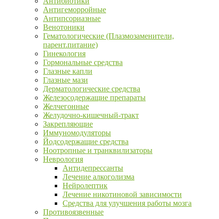
Антибиотики
Антигеморройные
Антипсориазные
Венотоники
Гематологические (Плазмозаменители,
парент.питание)
Гинекология
Гормональные средства
Глазные капли
Глазные мази
Дерматологические средства
Железосодержащие препараты
Желчегонные
Желудочно-кишечный-тракт
Закрепляющие
Иммуномодуляторы
Йодсодержащие средства
Ноотропные и транквилизаторы
Неврология
Антидепрессанты
Лечение алкоголизма
Нейролептик
Лечение никотиновой зависимости
Средства для улучшения работы мозга
Противоязвенные