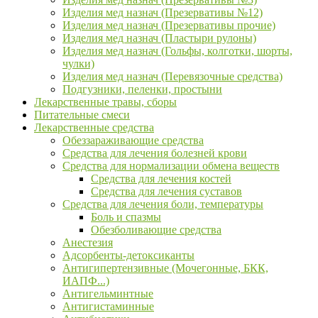
Изделия мед назнач (Презервативы №12)
Изделия мед назнач (Презервативы прочие)
Изделия мед назнач (Пластыри рулоны)
Изделия мед назнач (Гольфы, колготки, шорты,
чулки)
Изделия мед назнач (Перевязочные средства)
Подгузники, пеленки, простыни
Лекарственные травы, сборы
Питательные смеси
Лекарственные средства
Обеззараживающие средства
Средства для лечения болезней крови
Средства для нормализации обмена веществ
Средства для лечения костей
Средства для лечения суставов
Средства для лечения боли, температуры
Боль и спазмы
Обезболивающие средства
Анестезия
Адсорбенты-детоксиканты
Антигипертензивные (Мочегонные, БКК,
ИАПФ...)
Антигельминтные
Антигистаминные