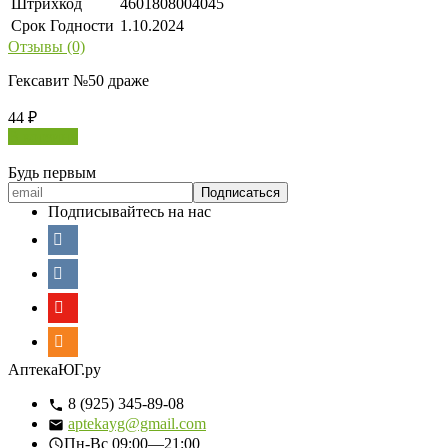
Штрихкод
4601808004045
Срок Годности
1.10.2024
Отзывы (0)
Гексавит №50 драже
44
₽
В корзину
Будь первым
Подписывайтесь на нас
АптекаЮГ.ру
8 (925) 345-89-08
aptekayg@gmail.com
Пн-Вс
09:00—21:00