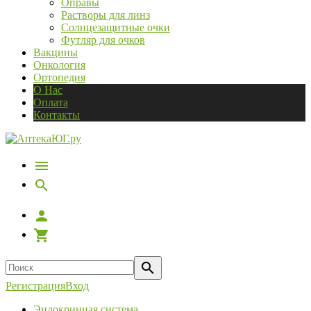
Оправы
Растворы для линз
Солнцезащитные очки
Футляр для очков
Вакцины
Онкология
Ортопедия
О Нас
Оплата
Контакты
Регистрация
Вход
Эндокринная система