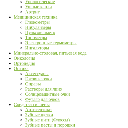
Урологические
Ушные капли
Артрит
Медицинская техника
Глюкометры
Нибулайзеры
Пульсоксиметр
Тонометры
Электронные термометры
Ингаляторы
Минерально-столовая, питьевая вода
Онкология
Ортопедия
Оптика
Аксессуары
Готовые очки
Оправы
Растворы для линз
Солнцезащитные очки
Футляр для очков
Средства гигиены
Антисептики
Зубные щетки
Зубные нити (Флоссы)
Зубные пасты и порошки