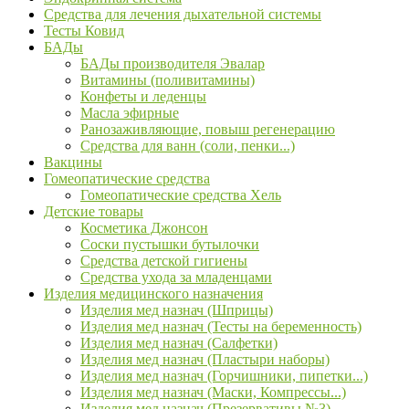
Средства для лечения дыхательной системы
Тесты Ковид
БАДы
БАДы производителя Эвалар
Витамины (поливитамины)
Конфеты и леденцы
Масла эфирные
Ранозаживляющие, повыш регенерацию
Средства для ванн (соли, пенки...)
Вакцины
Гомеопатические средства
Гомеопатические средства Хель
Детские товары
Косметика Джонсон
Соски пустышки бутылочки
Средства детской гигиены
Средства ухода за младенцами
Изделия медицинского назначения
Изделия мед назнач (Шприцы)
Изделия мед назнач (Тесты на беременность)
Изделия мед назнач (Салфетки)
Изделия мед назнач (Пластыри наборы)
Изделия мед назнач (Горчишники, пипетки...)
Изделия мед назнач (Маски, Компрессы...)
Изделия мед назнач (Презервативы №3)