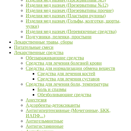
Изделия мед назнач (Презервативы №12)
Изделия мед назнач (Презервативы прочие)
Изделия мед назнач (Пластыри рулоны)
Изделия мед назнач (Гольфы, колготки, шорты,
чулки)
Изделия мед назнач (Перевязочные средства)
Подгузники, пеленки, простыни
Лекарственные травы, сборы
Питательные смеси
Лекарственные средства
Обеззараживающие средства
Средства для лечения болезней крови
Средства для нормализации обмена веществ
Средства для лечения костей
Средства для лечения суставов
Средства для лечения боли, температуры
Боль и спазмы
Обезболивающие средства
Анестезия
Адсорбенты-детоксиканты
Антигипертензивные (Мочегонные, БКК,
ИАПФ...)
Антигельминтные
Антигистаминные