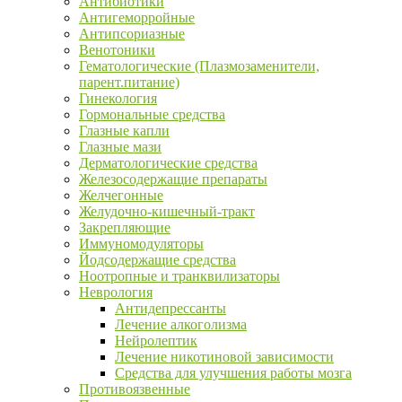
Антибиотики
Антигеморройные
Антипсориазные
Венотоники
Гематологические (Плазмозаменители,
парент.питание)
Гинекология
Гормональные средства
Глазные капли
Глазные мази
Дерматологические средства
Железосодержащие препараты
Желчегонные
Желудочно-кишечный-тракт
Закрепляющие
Иммуномодуляторы
Йодсодержащие средства
Ноотропные и транквилизаторы
Неврология
Антидепрессанты
Лечение алкоголизма
Нейролептик
Лечение никотиновой зависимости
Средства для улучшения работы мозга
Противоязвенные