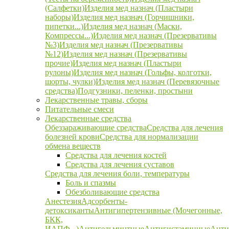
(Салфетки)
Изделия мед назнач (Пластыри
наборы)
Изделия мед назнач (Горчишники,
пипетки...)
Изделия мед назнач (Маски,
Компрессы...)
Изделия мед назнач (Презервативы
№3)
Изделия мед назнач (Презервативы
№12)
Изделия мед назнач (Презервативы
прочие)
Изделия мед назнач (Пластыри
рулоны)
Изделия мед назнач (Гольфы, колготки,
шорты, чулки)
Изделия мед назнач (Перевязочные
средства)
Подгузники, пеленки, простыни
Лекарственные травы, сборы
Питательные смеси
Лекарственные средства
Обеззараживающие средства
Средства для лечения
болезней крови
Средства для нормализации
обмена веществ
Средства для лечения костей
Средства для лечения суставов
Средства для лечения боли, температуры
Боль и спазмы
Обезболивающие средства
Анестезия
Адсорбенты-
детоксиканты
Антигипертензивные (Мочегонные,
БКК,
ИАПФ...)
Антигельминтные
Антигистаминные
Анти