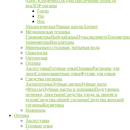
(ЦНС)
Сердечно-сосудистые
Лечение полости
рта
ЛОР органы
Горло
Ухо
Нос
Урологические
Ушные капли
Артрит
Медицинская техника
Глюкометры
Нибулайзеры
Пульсоксиметр
Тонометры
термометры
Ингаляторы
Минерально-столовая, питьевая вода
Онкология
Ортопедия
Оптика
Аксессуары
Готовые очки
Оправы
Растворы для
линз
Солнцезащитные очки
Футляр для очков
Средства гигиены
Антисептики
Зубные щетки
Зубные нити
(Флоссы)
Зубные пасты и порошки
Подгузники,
пеленки, простыни
Средства ухода за лицом и
телом
Средства общей гигиены
Средства женской
гигиены
Косметика
Ножницы
Оптика
Аксессуары
Готовые очки