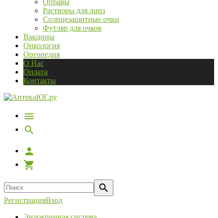
Оправы
Растворы для линз
Солнцезащитные очки
Футляр для очков
Вакцины
Онкология
Ортопедия
О Нас
Оплата
Контакты
Регистрация
Вход
Эндокринная система