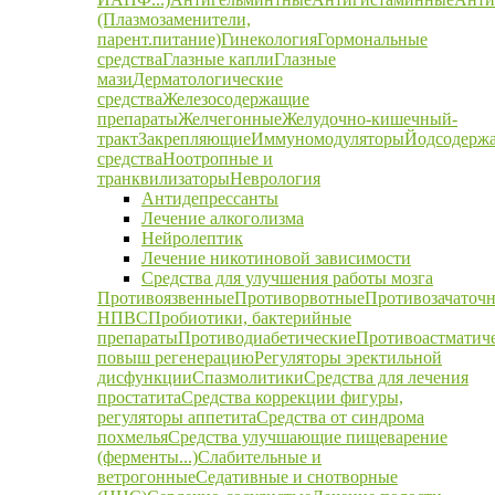
(Плазмозаменители,
парент.питание)
Гинекология
Гормональные
средства
Глазные капли
Глазные
мази
Дерматологические
средства
Железосодержащие
препараты
Желчегонные
Желудочно-кишечный-
тракт
Закрепляющие
Иммуномодуляторы
Йодсодерж
средства
Ноотропные и
транквилизаторы
Неврология
Антидепрессанты
Лечение алкоголизма
Нейролептик
Лечение никотиновой зависимости
Средства для улучшения работы мозга
Противоязвенные
Противорвотные
Противозачаточ
НПВС
Пробиотики, бактерийные
препараты
Противодиабетические
Противоастматич
повыш регенерацию
Регуляторы эректильной
дисфункции
Спазмолитики
Средства для лечения
простатита
Средства коррекции фигуры,
регуляторы аппетита
Средства от синдрома
похмелья
Средства улучшающие пищеварение
(ферменты...)
Слабительные и
ветрогонные
Седативные и снотворные