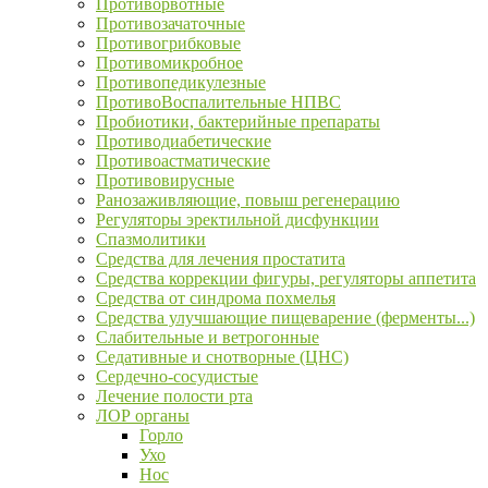
Противорвотные
Противозачаточные
Противогрибковые
Противомикробное
Противопедикулезные
ПротивоВоспалительные НПВС
Пробиотики, бактерийные препараты
Противодиабетические
Противоастматические
Противовирусные
Ранозаживляющие, повыш регенерацию
Регуляторы эректильной дисфункции
Спазмолитики
Средства для лечения простатита
Средства коррекции фигуры, регуляторы аппетита
Средства от синдрома похмелья
Средства улучшающие пищеварение (ферменты...)
Слабительные и ветрогонные
Седативные и снотворные (ЦНС)
Сердечно-сосудистые
Лечение полости рта
ЛОР органы
Горло
Ухо
Нос