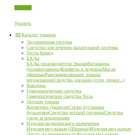
Корзина
Удалить
Каталог товаров
Эндокринная система
Средства для лечения дыхательной системы
Тесты Ковид
БАДы
БАДы производителя Эвалар
Витамины
(поливитамины)
Конфеты и леденцы
Масла
эфирные
Ранозаживляющие, повыш
регенерацию
Средства для ванн (соли, пенки...)
Вакцины
Гомеопатические средства
Гомеопатические средства Хель
Детские товары
Косметика Джонсон
Соски пустышки
бутылочки
Средства детской гигиены
Средства
ухода за младенцами
Изделия медицинского назначения
Изделия мед назнач (Шприцы)
Изделия мед назнач
(Тесты на беременность)
Изделия мед назнач