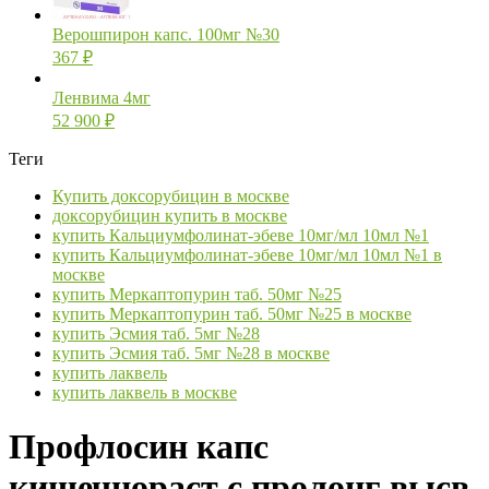
Верошпирон капс. 100мг №30
367
₽
Ленвима 4мг
52 900
₽
Теги
Купить доксорубицин в москве
доксорубицин купить в москве
купить Кальциумфолинат-эбеве 10мг/мл 10мл №1
купить Кальциумфолинат-эбеве 10мг/мл 10мл №1 в
москве
купить Меркаптопурин таб. 50мг №25
купить Меркаптопурин таб. 50мг №25 в москве
купить Эсмия таб. 5мг №28
купить Эсмия таб. 5мг №28 в москве
купить лаквель
купить лаквель в москве
Профлосин капс
кишечнораст с пролонг высв