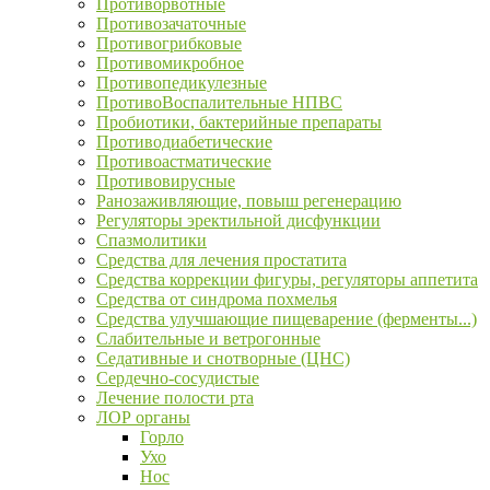
Противорвотные
Противозачаточные
Противогрибковые
Противомикробное
Противопедикулезные
ПротивоВоспалительные НПВС
Пробиотики, бактерийные препараты
Противодиабетические
Противоастматические
Противовирусные
Ранозаживляющие, повыш регенерацию
Регуляторы эректильной дисфункции
Спазмолитики
Средства для лечения простатита
Средства коррекции фигуры, регуляторы аппетита
Средства от синдрома похмелья
Средства улучшающие пищеварение (ферменты...)
Слабительные и ветрогонные
Седативные и снотворные (ЦНС)
Сердечно-сосудистые
Лечение полости рта
ЛОР органы
Горло
Ухо
Нос