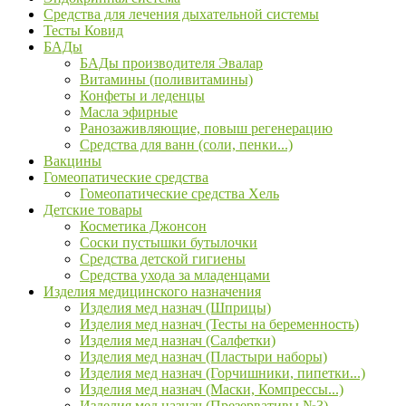
Средства для лечения дыхательной системы
Тесты Ковид
БАДы
БАДы производителя Эвалар
Витамины (поливитамины)
Конфеты и леденцы
Масла эфирные
Ранозаживляющие, повыш регенерацию
Средства для ванн (соли, пенки...)
Вакцины
Гомеопатические средства
Гомеопатические средства Хель
Детские товары
Косметика Джонсон
Соски пустышки бутылочки
Средства детской гигиены
Средства ухода за младенцами
Изделия медицинского назначения
Изделия мед назнач (Шприцы)
Изделия мед назнач (Тесты на беременность)
Изделия мед назнач (Салфетки)
Изделия мед назнач (Пластыри наборы)
Изделия мед назнач (Горчишники, пипетки...)
Изделия мед назнач (Маски, Компрессы...)
Изделия мед назнач (Презервативы №3)