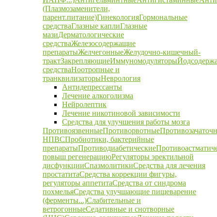
(Плазмозаменители,
парент.питание)
Гинекология
Гормональные
средства
Глазные капли
Глазные
мази
Дерматологические
средства
Железосодержащие
препараты
Желчегонные
Желудочно-кишечный-
тракт
Закрепляющие
Иммуномодуляторы
Йодсодерж
средства
Ноотропные и
транквилизаторы
Неврология
Антидепрессанты
Лечение алкоголизма
Нейролептик
Лечение никотиновой зависимости
Средства для улучшения работы мозга
Противоязвенные
Противорвотные
Противозачаточ
НПВС
Пробиотики, бактерийные
препараты
Противодиабетические
Противоастматич
повыш регенерацию
Регуляторы эректильной
дисфункции
Спазмолитики
Средства для лечения
простатита
Средства коррекции фигуры,
регуляторы аппетита
Средства от синдрома
похмелья
Средства улучшающие пищеварение
(ферменты...)
Слабительные и
ветрогонные
Седативные и снотворные