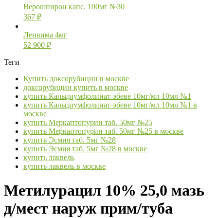
Верошпирон капс. 100мг №30
367
₽
Ленвима 4мг
52 900
₽
Теги
Купить доксорубицин в москве
доксорубицин купить в москве
купить Кальциумфолинат-эбеве 10мг/мл 10мл №1
купить Кальциумфолинат-эбеве 10мг/мл 10мл №1 в
москве
купить Меркаптопурин таб. 50мг №25
купить Меркаптопурин таб. 50мг №25 в москве
купить Эсмия таб. 5мг №28
купить Эсмия таб. 5мг №28 в москве
купить лаквель
купить лаквель в москве
Метилурацил 10% 25,0 мазь
д/мест наруж прим/туба