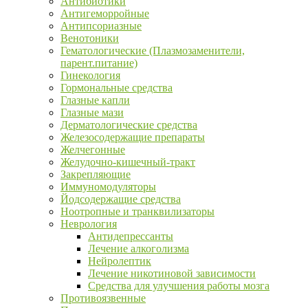
Антибиотики
Антигеморройные
Антипсориазные
Венотоники
Гематологические (Плазмозаменители,
парент.питание)
Гинекология
Гормональные средства
Глазные капли
Глазные мази
Дерматологические средства
Железосодержащие препараты
Желчегонные
Желудочно-кишечный-тракт
Закрепляющие
Иммуномодуляторы
Йодсодержащие средства
Ноотропные и транквилизаторы
Неврология
Антидепрессанты
Лечение алкоголизма
Нейролептик
Лечение никотиновой зависимости
Средства для улучшения работы мозга
Противоязвенные