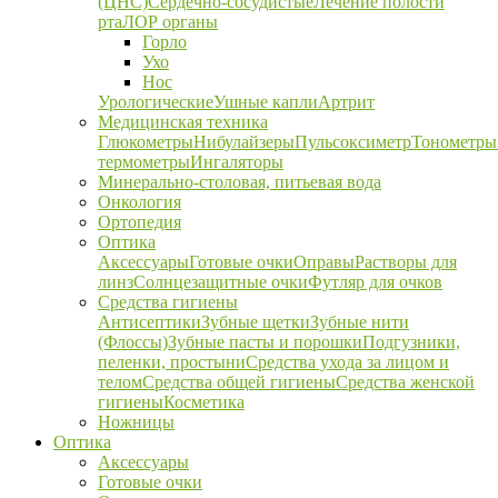
(ЦНС)
Сердечно-сосудистые
Лечение полости
рта
ЛОР органы
Горло
Ухо
Нос
Урологические
Ушные капли
Артрит
Медицинская техника
Глюкометры
Нибулайзеры
Пульсоксиметр
Тонометры
термометры
Ингаляторы
Минерально-столовая, питьевая вода
Онкология
Ортопедия
Оптика
Аксессуары
Готовые очки
Оправы
Растворы для
линз
Солнцезащитные очки
Футляр для очков
Средства гигиены
Антисептики
Зубные щетки
Зубные нити
(Флоссы)
Зубные пасты и порошки
Подгузники,
пеленки, простыни
Средства ухода за лицом и
телом
Средства общей гигиены
Средства женской
гигиены
Косметика
Ножницы
Оптика
Аксессуары
Готовые очки