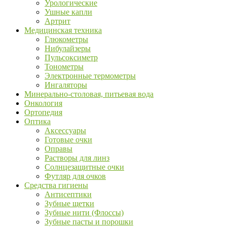
Урологические
Ушные капли
Артрит
Медицинская техника
Глюкометры
Нибулайзеры
Пульсоксиметр
Тонометры
Электронные термометры
Ингаляторы
Минерально-столовая, питьевая вода
Онкология
Ортопедия
Оптика
Аксессуары
Готовые очки
Оправы
Растворы для линз
Солнцезащитные очки
Футляр для очков
Средства гигиены
Антисептики
Зубные щетки
Зубные нити (Флоссы)
Зубные пасты и порошки