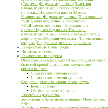
(Салфетки)
Изделия мед назнач (Пластыри
наборы)
Изделия мед назнач (Горчишники,
пипетки...)
Изделия мед назнач (Маски,
Компрессы...)
Изделия мед назнач (Презервативы
№3)
Изделия мед назнач (Презервативы
№12)
Изделия мед назнач (Презервативы
прочие)
Изделия мед назнач (Пластыри
рулоны)
Изделия мед назнач (Гольфы, колготки,
шорты, чулки)
Изделия мед назнач (Перевязочные
средства)
Подгузники, пеленки, простыни
Лекарственные травы, сборы
Питательные смеси
Лекарственные средства
Обеззараживающие средства
Средства для лечения
болезней крови
Средства для нормализации
обмена веществ
Средства для лечения костей
Средства для лечения суставов
Средства для лечения боли, температуры
Боль и спазмы
Обезболивающие средства
Анестезия
Адсорбенты-
детоксиканты
Антигипертензивные (Мочегонные,
БКК,
ИАПФ...)
Антигельминтные
Антигистаминные
Анти