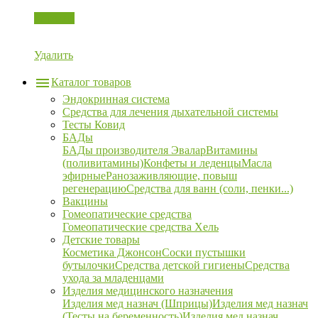
Корзина
Удалить
Каталог товаров
Эндокринная система
Средства для лечения дыхательной системы
Тесты Ковид
БАДы
БАДы производителя Эвалар
Витамины
(поливитамины)
Конфеты и леденцы
Масла
эфирные
Ранозаживляющие, повыш
регенерацию
Средства для ванн (соли, пенки...)
Вакцины
Гомеопатические средства
Гомеопатические средства Хель
Детские товары
Косметика Джонсон
Соски пустышки
бутылочки
Средства детской гигиены
Средства
ухода за младенцами
Изделия медицинского назначения
Изделия мед назнач (Шприцы)
Изделия мед назнач
(Тесты на беременность)
Изделия мед назнач