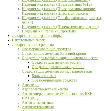
Изделия мед назнач (Презервативы №12)
Изделия мед назнач (Презервативы прочие)
Изделия мед назнач (Пластыри рулоны)
Изделия мед назнач (Гольфы, колготки, шорты,
чулки)
Изделия мед назнач (Перевязочные средства)
Подгузники, пеленки, простыни
Лекарственные травы, сборы
Питательные смеси
Лекарственные средства
Обеззараживающие средства
Средства для лечения болезней крови
Средства для нормализации обмена веществ
Средства для лечения костей
Средства для лечения суставов
Средства для лечения боли, температуры
Боль и спазмы
Обезболивающие средства
Анестезия
Адсорбенты-детоксиканты
Антигипертензивные (Мочегонные, БКК,
ИАПФ...)
Антигельминтные
Антигистаминные