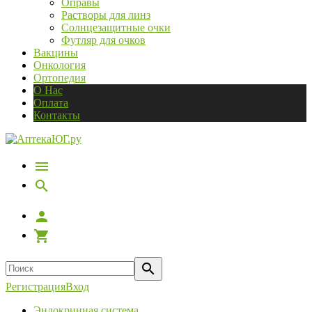
Оправы
Растворы для линз
Солнцезащитные очки
Футляр для очков
Вакцины
Онкология
Ортопедия
О Нас
Оплата
Контакты
Регистрация
Вход
Эндокринная система