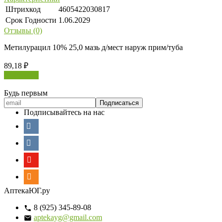
Штрихкод
4605422030817
Срок Годности
1.06.2029
Отзывы (0)
Метилурацил 10% 25,0 мазь д/мест наруж прим/туба
89,18
₽
В корзину
Будь первым
Подписывайтесь на нас
АптекаЮГ.ру
8 (925) 345-89-08
aptekayg@gmail.com