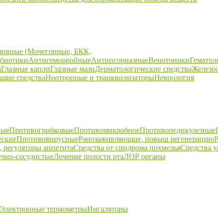
зивные (Мочегонные, БКК,
биотики
Антигеморройные
Антипсориазные
Венотоники
Гематол
а
Глазные капли
Глазные мази
Дерматологические средства
Железо
щие средства
Ноотропные и транквилизаторы
Неврология
ные
Противогрибковые
Противомикробное
Противопедикулезные
еские
Противовирусные
Ранозаживляющие, повыш регенерацию
Р
 регуляторы аппетита
Средства от синдрома похмелья
Средства 
ечно-сосудистые
Лечение полости рта
ЛОР органы
Электронные термометры
Ингаляторы