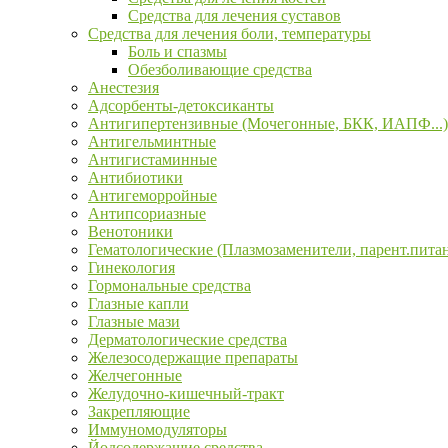
Средства для лечения суставов
Средства для лечения боли, температуры
Боль и спазмы
Обезболивающие средства
Анестезия
Адсорбенты-детоксиканты
Антигипертензивные (Мочегонные, БКК, ИАПФ...)
Антигельминтные
Антигистаминные
Антибиотики
Антигеморройные
Антипсориазные
Венотоники
Гематологические (Плазмозаменители, парент.пита
Гинекология
Гормональные средства
Глазные капли
Глазные мази
Дерматологические средства
Железосодержащие препараты
Желчегонные
Желудочно-кишечный-тракт
Закрепляющие
Иммуномодуляторы
Йодсодержащие средства