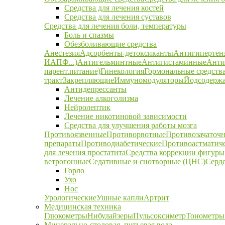
Средства для лечения костей
Средства для лечения суставов
Средства для лечения боли, температуры
Боль и спазмы
Обезболивающие средства
Анестезия
Адсорбенты-детоксиканты
Антигипертен
ИАПФ...)
Антигельминтные
Антигистаминные
Анти
парент.питание)
Гинекология
Гормональные средств
тракт
Закрепляющие
Иммуномодуляторы
Йодсодержа
Антидепрессанты
Лечение алкоголизма
Нейролептик
Лечение никотиновой зависимости
Средства для улучшения работы мозга
Противоязвенные
Противорвотные
Противозачаточ
препараты
Противодиабетические
Противоастматич
для лечения простатита
Средства коррекции фигуры,
ветрогонные
Седативные и снотворные (ЦНС)
Серд
Горло
Ухо
Нос
Урологические
Ушные капли
Артрит
Медицинская техника
Глюкометры
Нибулайзеры
Пульсоксиметр
Тонометры
Минерально-столовая, питьевая вода