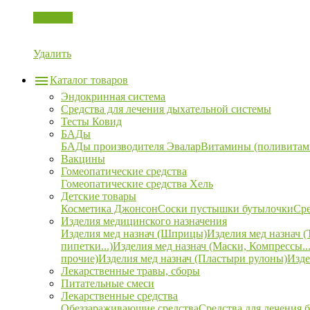
Корзина
Удалить
Каталог товаров
Эндокринная система
Средства для лечения дыхательной системы
Тесты Ковид
БАДы
БАДы производителя Эвалар
Витамины (поливитам
Вакцины
Гомеопатические средства
Гомеопатические средства Хель
Детские товары
Косметика Джонсон
Соски пустышки бутылочки
Сре
Изделия медицинского назначения
Изделия мед назнач (Шприцы)
Изделия мед назнач (
пипетки...)
Изделия мед назнач (Маски, Компрессы...
прочие)
Изделия мед назнач (Пластыри рулоны)
Изде
Лекарственные травы, сборы
Питательные смеси
Лекарственные средства
Обеззараживающие средства
Средства для лечения 