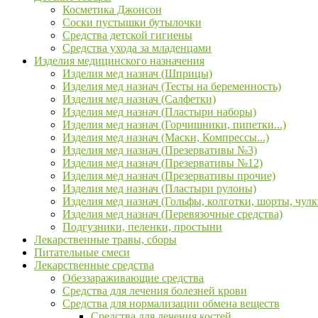
Косметика Джонсон
Соски пустышки бутылочки
Средства детской гигиены
Средства ухода за младенцами
Изделия медицинского назначения
Изделия мед назнач (Шприцы)
Изделия мед назнач (Тесты на беременность)
Изделия мед назнач (Салфетки)
Изделия мед назнач (Пластыри наборы)
Изделия мед назнач (Горчишники, пипетки...)
Изделия мед назнач (Маски, Компрессы...)
Изделия мед назнач (Презервативы №3)
Изделия мед назнач (Презервативы №12)
Изделия мед назнач (Презервативы прочие)
Изделия мед назнач (Пластыри рулоны)
Изделия мед назнач (Гольфы, колготки, шорты, чулк
Изделия мед назнач (Перевязочные средства)
Подгузники, пеленки, простыни
Лекарственные травы, сборы
Питательные смеси
Лекарственные средства
Обеззараживающие средства
Средства для лечения болезней крови
Средства для нормализации обмена веществ
Средства для лечения костей