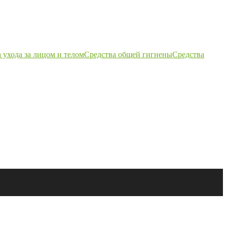
 ухода за лицом и телом
Средства общей гигиены
Средства