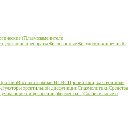
огические (Плазмозаменители,
содержащие препараты
Желчегонные
Желудочно-кишечный-
ПротивоВоспалительные НПВС
Пробиотики, бактерийные
егуляторы эректильной дисфункции
Спазмолитики
Средства
улучшающие пищеварение (ферменты...)
Слабительные и