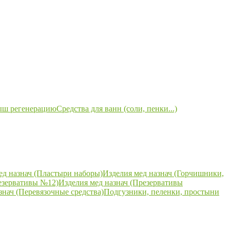
ыш регенерацию
Средства для ванн (соли, пенки...)
ед назнач (Пластыри наборы)
Изделия мед назнач (Горчишники,
езервативы №12)
Изделия мед назнач (Презервативы
знач (Перевязочные средства)
Подгузники, пеленки, простыни