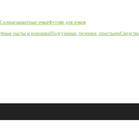
Солнцезащитные очки
Футляр для очков
убные пасты и порошки
Подгузники, пеленки, простыни
Средства