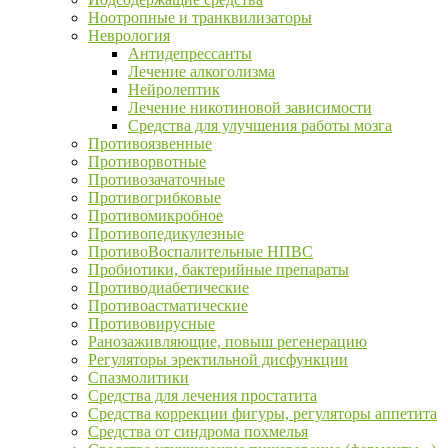
Ноотропные и транквилизаторы
Неврология
Антидепрессанты
Лечение алкоголизма
Нейролептик
Лечение никотиновой зависимости
Средства для улучшения работы мозга
Противоязвенные
Противорвотные
Противозачаточные
Противогрибковые
Противомикробное
Противопедикулезные
ПротивоВоспалительные НПВС
Пробиотики, бактерийные препараты
Противодиабетические
Противоастматические
Противовирусные
Ранозаживляющие, повыш регенерацию
Регуляторы эректильной дисфункции
Спазмолитики
Средства для лечения простатита
Средства коррекции фигуры, регуляторы аппетита
Средства от синдрома похмелья