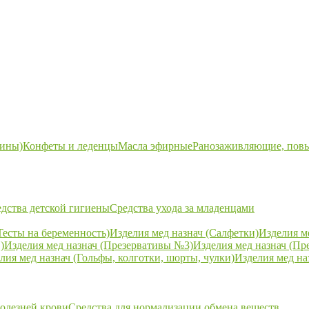
ины)
Конфеты и леденцы
Масла эфирные
Ранозаживляющие, пов
дства детской гигиены
Средства ухода за младенцами
Тесты на беременность)
Изделия мед назнач (Салфетки)
Изделия м
)
Изделия мед назнач (Презервативы №3)
Изделия мед назнач (Пр
лия мед назнач (Гольфы, колготки, шорты, чулки)
Изделия мед на
болезней крови
Средства для нормализации обмена веществ