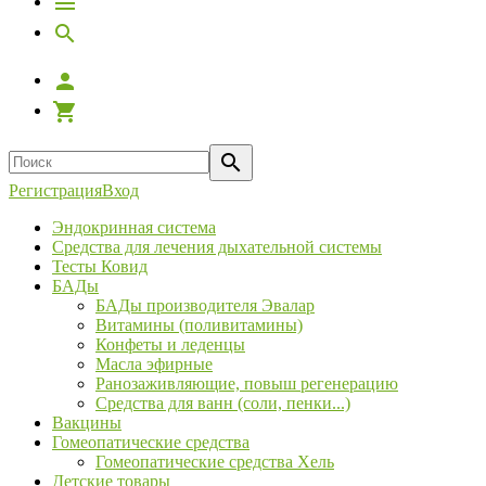
Регистрация
Вход
Эндокринная система
Средства для лечения дыхательной системы
Тесты Ковид
БАДы
БАДы производителя Эвалар
Витамины (поливитамины)
Конфеты и леденцы
Масла эфирные
Ранозаживляющие, повыш регенерацию
Средства для ванн (соли, пенки...)
Вакцины
Гомеопатические средства
Гомеопатические средства Хель
Детские товары