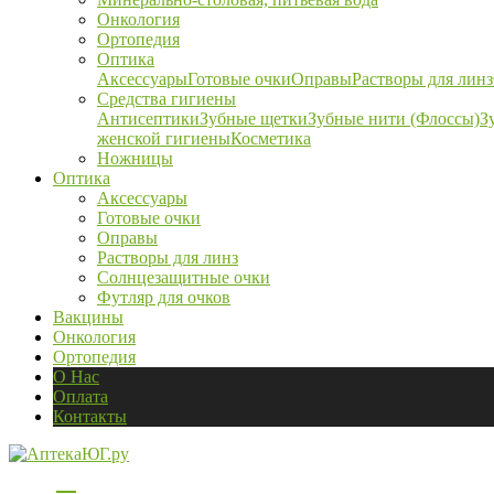
Онкология
Ортопедия
Оптика
Аксессуары
Готовые очки
Оправы
Растворы для линз
Средства гигиены
Антисептики
Зубные щетки
Зубные нити (Флоссы)
З
женской гигиены
Косметика
Ножницы
Оптика
Аксессуары
Готовые очки
Оправы
Растворы для линз
Солнцезащитные очки
Футляр для очков
Вакцины
Онкология
Ортопедия
О Нас
Оплата
Контакты