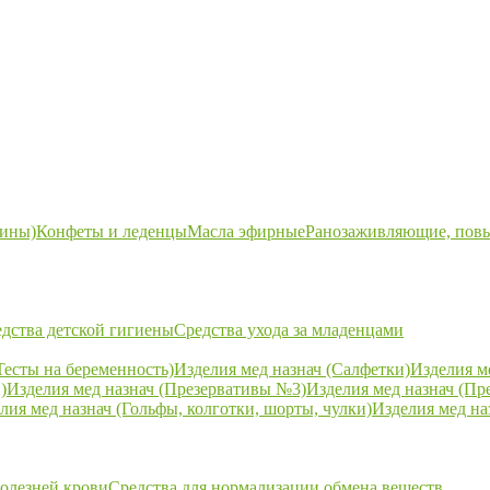
ины)
Конфеты и леденцы
Масла эфирные
Ранозаживляющие, пов
дства детской гигиены
Средства ухода за младенцами
Тесты на беременность)
Изделия мед назнач (Салфетки)
Изделия м
)
Изделия мед назнач (Презервативы №3)
Изделия мед назнач (Пр
лия мед назнач (Гольфы, колготки, шорты, чулки)
Изделия мед на
болезней крови
Средства для нормализации обмена веществ