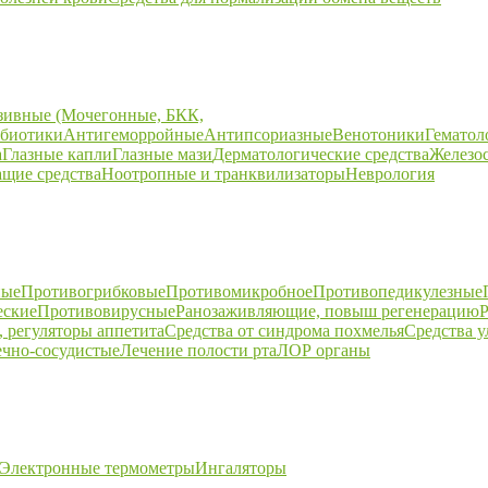
зивные (Мочегонные, БКК,
биотики
Антигеморройные
Антипсориазные
Венотоники
Гематол
а
Глазные капли
Глазные мази
Дерматологические средства
Железо
щие средства
Ноотропные и транквилизаторы
Неврология
ные
Противогрибковые
Противомикробное
Противопедикулезные
еские
Противовирусные
Ранозаживляющие, повыш регенерацию
Р
 регуляторы аппетита
Средства от синдрома похмелья
Средства 
ечно-сосудистые
Лечение полости рта
ЛОР органы
Электронные термометры
Ингаляторы