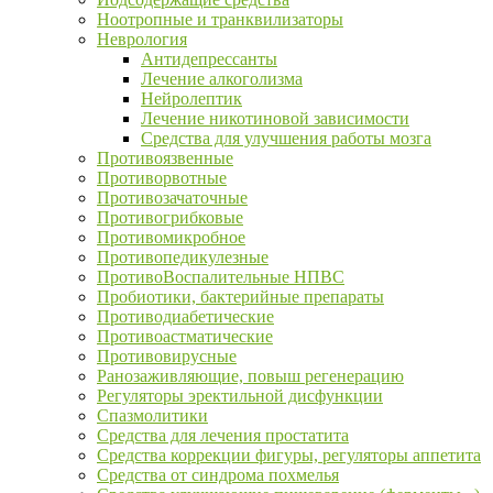
Ноотропные и транквилизаторы
Неврология
Антидепрессанты
Лечение алкоголизма
Нейролептик
Лечение никотиновой зависимости
Средства для улучшения работы мозга
Противоязвенные
Противорвотные
Противозачаточные
Противогрибковые
Противомикробное
Противопедикулезные
ПротивоВоспалительные НПВС
Пробиотики, бактерийные препараты
Противодиабетические
Противоастматические
Противовирусные
Ранозаживляющие, повыш регенерацию
Регуляторы эректильной дисфункции
Спазмолитики
Средства для лечения простатита
Средства коррекции фигуры, регуляторы аппетита
Средства от синдрома похмелья