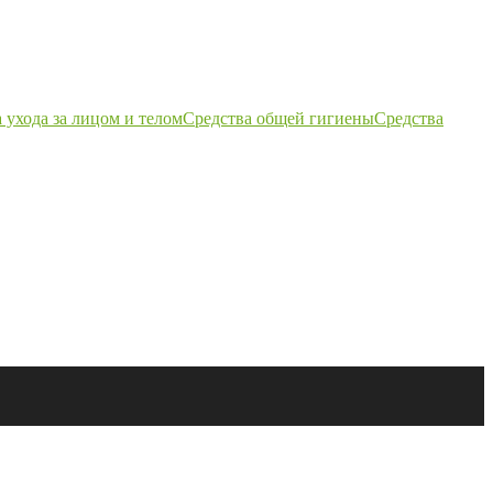
 ухода за лицом и телом
Средства общей гигиены
Средства