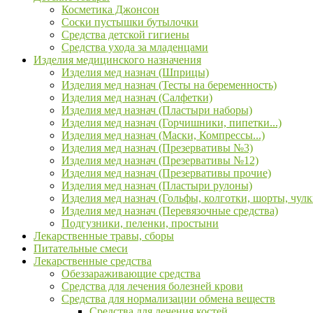
Косметика Джонсон
Соски пустышки бутылочки
Средства детской гигиены
Средства ухода за младенцами
Изделия медицинского назначения
Изделия мед назнач (Шприцы)
Изделия мед назнач (Тесты на беременность)
Изделия мед назнач (Салфетки)
Изделия мед назнач (Пластыри наборы)
Изделия мед назнач (Горчишники, пипетки...)
Изделия мед назнач (Маски, Компрессы...)
Изделия мед назнач (Презервативы №3)
Изделия мед назнач (Презервативы №12)
Изделия мед назнач (Презервативы прочие)
Изделия мед назнач (Пластыри рулоны)
Изделия мед назнач (Гольфы, колготки, шорты, чулк
Изделия мед назнач (Перевязочные средства)
Подгузники, пеленки, простыни
Лекарственные травы, сборы
Питательные смеси
Лекарственные средства
Обеззараживающие средства
Средства для лечения болезней крови
Средства для нормализации обмена веществ
Средства для лечения костей