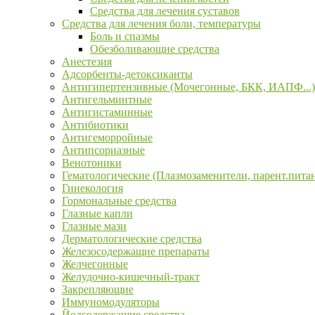
Средства для лечения суставов
Средства для лечения боли, температуры
Боль и спазмы
Обезболивающие средства
Анестезия
Адсорбенты-детоксиканты
Антигипертензивные (Мочегонные, БКК, ИАПФ...)
Антигельминтные
Антигистаминные
Антибиотики
Антигеморройные
Антипсориазные
Венотоники
Гематологические (Плазмозаменители, парент.пита
Гинекология
Гормональные средства
Глазные капли
Глазные мази
Дерматологические средства
Железосодержащие препараты
Желчегонные
Желудочно-кишечный-тракт
Закрепляющие
Иммуномодуляторы
Йодсодержащие средства