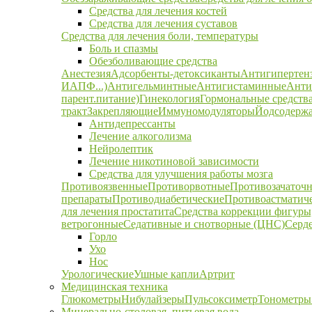
Средства для лечения костей
Средства для лечения суставов
Средства для лечения боли, температуры
Боль и спазмы
Обезболивающие средства
Анестезия
Адсорбенты-детоксиканты
Антигипертен
ИАПФ...)
Антигельминтные
Антигистаминные
Анти
парент.питание)
Гинекология
Гормональные средств
тракт
Закрепляющие
Иммуномодуляторы
Йодсодержа
Антидепрессанты
Лечение алкоголизма
Нейролептик
Лечение никотиновой зависимости
Средства для улучшения работы мозга
Противоязвенные
Противорвотные
Противозачаточ
препараты
Противодиабетические
Противоастматич
для лечения простатита
Средства коррекции фигуры,
ветрогонные
Седативные и снотворные (ЦНС)
Серд
Горло
Ухо
Нос
Урологические
Ушные капли
Артрит
Медицинская техника
Глюкометры
Нибулайзеры
Пульсоксиметр
Тонометры
Минерально-столовая, питьевая вода