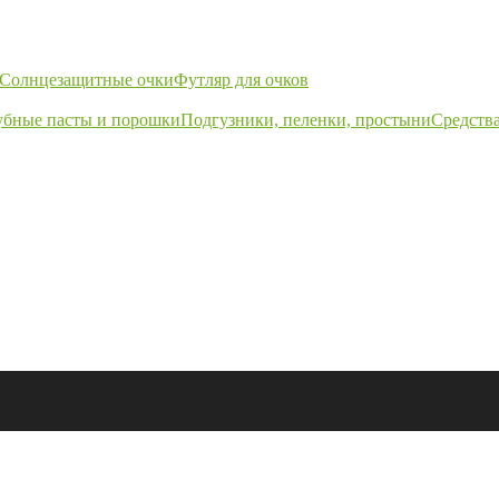
Солнцезащитные очки
Футляр для очков
убные пасты и порошки
Подгузники, пеленки, простыни
Средства