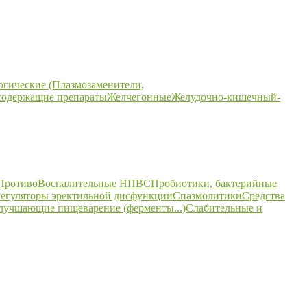
огические (Плазмозаменители,
содержащие препараты
Желчегонные
Желудочно-кишечный-
ПротивоВоспалительные НПВС
Пробиотики, бактерийные
егуляторы эректильной дисфункции
Спазмолитики
Средства
улучшающие пищеварение (ферменты...)
Слабительные и