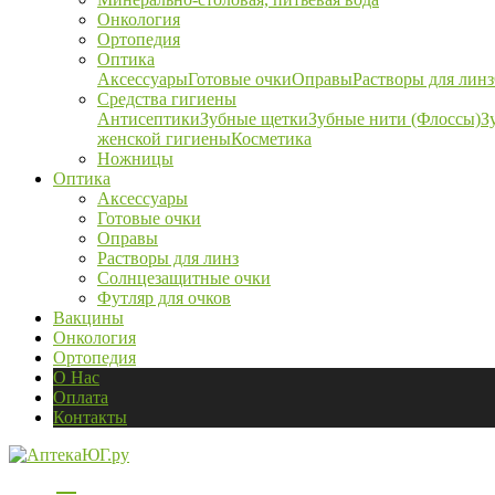
Онкология
Ортопедия
Оптика
Аксессуары
Готовые очки
Оправы
Растворы для линз
Средства гигиены
Антисептики
Зубные щетки
Зубные нити (Флоссы)
З
женской гигиены
Косметика
Ножницы
Оптика
Аксессуары
Готовые очки
Оправы
Растворы для линз
Солнцезащитные очки
Футляр для очков
Вакцины
Онкология
Ортопедия
О Нас
Оплата
Контакты