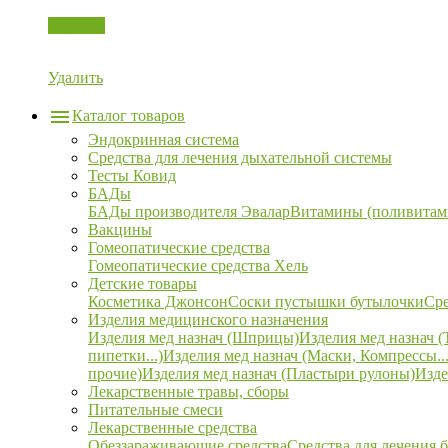
Корзина
Удалить
Каталог товаров
Эндокринная система
Средства для лечения дыхательной системы
Тесты Ковид
БАДы
БАДы производителя Эвалар
Витамины (поливитам
Вакцины
Гомеопатические средства
Гомеопатические средства Хель
Детские товары
Косметика Джонсон
Соски пустышки бутылочки
Сре
Изделия медицинского назначения
Изделия мед назнач (Шприцы)
Изделия мед назнач (
пипетки...)
Изделия мед назнач (Маски, Компрессы...
прочие)
Изделия мед назнач (Пластыри рулоны)
Изде
Лекарственные травы, сборы
Питательные смеси
Лекарственные средства
Обеззараживающие средства
Средства для лечения 