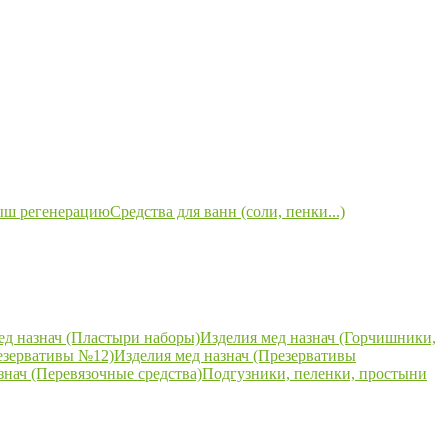
ыш регенерацию
Средства для ванн (соли, пенки...)
ед назнач (Пластыри наборы)
Изделия мед назнач (Горчишники,
езервативы №12)
Изделия мед назнач (Презервативы
знач (Перевязочные средства)
Подгузники, пеленки, простыни