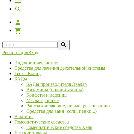
Регистрация
Вход
Эндокринная система
Средства для лечения дыхательной системы
Тесты Ковид
БАДы
БАДы производителя Эвалар
Витамины (поливитамины)
Конфеты и леденцы
Масла эфирные
Ранозаживляющие, повыш регенерацию
Средства для ванн (соли, пенки...)
Вакцины
Гомеопатические средства
Гомеопатические средства Хель
Детские товары