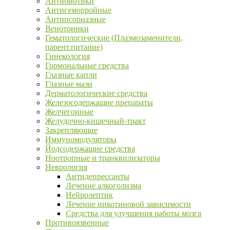
Антибиотики
Антигеморройные
Антипсориазные
Венотоники
Гематологические (Плазмозаменители,
парент.питание)
Гинекология
Гормональные средства
Глазные капли
Глазные мази
Дерматологические средства
Железосодержащие препараты
Желчегонные
Желудочно-кишечный-тракт
Закрепляющие
Иммуномодуляторы
Йодсодержащие средства
Ноотропные и транквилизаторы
Неврология
Антидепрессанты
Лечение алкоголизма
Нейролептик
Лечение никотиновой зависимости
Средства для улучшения работы мозга
Противоязвенные