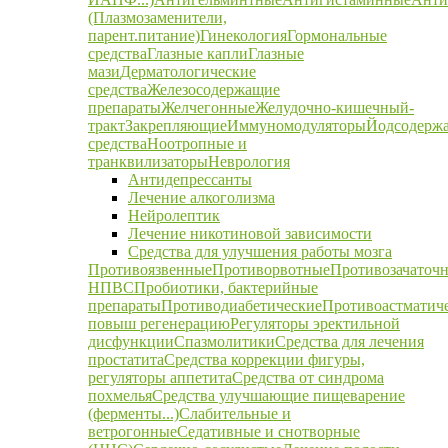
(Плазмозаменители,
парент.питание)
Гинекология
Гормональные
средства
Глазные капли
Глазные
мази
Дерматологические
средства
Железосодержащие
препараты
Желчегонные
Желудочно-кишечный-
тракт
Закрепляющие
Иммуномодуляторы
Йодсодерж
средства
Ноотропные и
транквилизаторы
Неврология
Антидепрессанты
Лечение алкоголизма
Нейролептик
Лечение никотиновой зависимости
Средства для улучшения работы мозга
Противоязвенные
Противорвотные
Противозачаточ
НПВС
Пробиотики, бактерийные
препараты
Противодиабетические
Противоастматич
повыш регенерацию
Регуляторы эректильной
дисфункции
Спазмолитики
Средства для лечения
простатита
Средства коррекции фигуры,
регуляторы аппетита
Средства от синдрома
похмелья
Средства улучшающие пищеварение
(ферменты...)
Слабительные и
ветрогонные
Седативные и снотворные