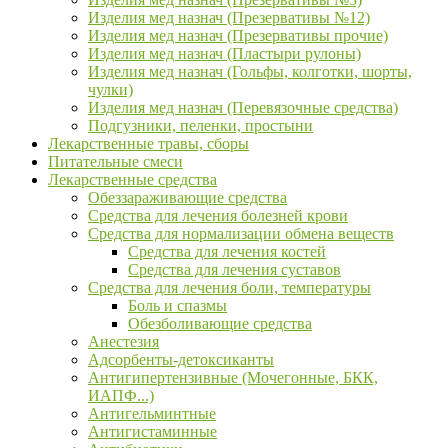
Изделия мед назнач (Презервативы №12)
Изделия мед назнач (Презервативы прочие)
Изделия мед назнач (Пластыри рулоны)
Изделия мед назнач (Гольфы, колготки, шорты,
чулки)
Изделия мед назнач (Перевязочные средства)
Подгузники, пеленки, простыни
Лекарственные травы, сборы
Питательные смеси
Лекарственные средства
Обеззараживающие средства
Средства для лечения болезней крови
Средства для нормализации обмена веществ
Средства для лечения костей
Средства для лечения суставов
Средства для лечения боли, температуры
Боль и спазмы
Обезболивающие средства
Анестезия
Адсорбенты-детоксиканты
Антигипертензивные (Мочегонные, БКК,
ИАПФ...)
Антигельминтные
Антигистаминные