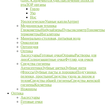
(ЦНС)
Сердечно-сосудистые
Лечение полости
рта
ЛОР органы
Горло
Ухо
Нос
Урологические
Ушные капли
Артрит
Медицинская техника
Глюкометры
Нибулайзеры
Пульсоксиметр
Тонометры
термометры
Ингаляторы
Минерально-столовая, питьевая вода
Онкология
Ортопедия
Оптика
Аксессуары
Готовые очки
Оправы
Растворы для
линз
Солнцезащитные очки
Футляр для очков
Средства гигиены
Антисептики
Зубные щетки
Зубные нити
(Флоссы)
Зубные пасты и порошки
Подгузники,
пеленки, простыни
Средства ухода за лицом и
телом
Средства общей гигиены
Средства женской
гигиены
Косметика
Ножницы
Оптика
Аксессуары
Готовые очки