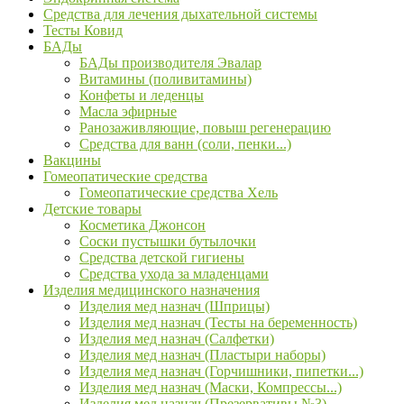
Средства для лечения дыхательной системы
Тесты Ковид
БАДы
БАДы производителя Эвалар
Витамины (поливитамины)
Конфеты и леденцы
Масла эфирные
Ранозаживляющие, повыш регенерацию
Средства для ванн (соли, пенки...)
Вакцины
Гомеопатические средства
Гомеопатические средства Хель
Детские товары
Косметика Джонсон
Соски пустышки бутылочки
Средства детской гигиены
Средства ухода за младенцами
Изделия медицинского назначения
Изделия мед назнач (Шприцы)
Изделия мед назнач (Тесты на беременность)
Изделия мед назнач (Салфетки)
Изделия мед назнач (Пластыри наборы)
Изделия мед назнач (Горчишники, пипетки...)
Изделия мед назнач (Маски, Компрессы...)
Изделия мед назнач (Презервативы №3)