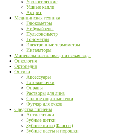
Урологические
Ушные капли
Артрит
Медицинская техника
Глюкометры
Нибулайзеры
Пульсоксиметр
Тонометры
Электронные термометры
Ингаляторы
Минерально-столовая, питьевая вода
Онкология
Ортопедия
Оптика
Аксессуары
Готовые очки
Оправы
Растворы для линз
Солнцезащитные очки
Футляр для очков
Средства гигиены
Антисептики
Зубные щетки
Зубные нити (Флоссы)
Зубные пасты и порошки