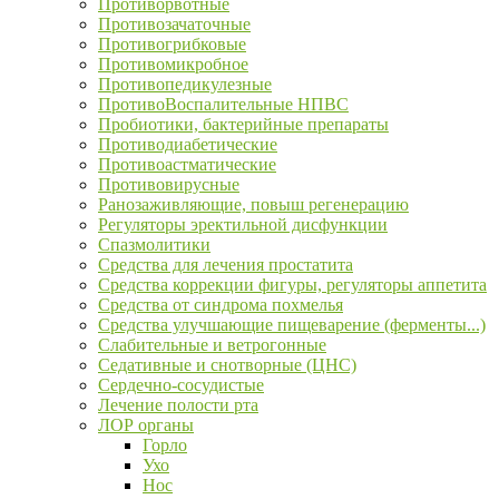
Противорвотные
Противозачаточные
Противогрибковые
Противомикробное
Противопедикулезные
ПротивоВоспалительные НПВС
Пробиотики, бактерийные препараты
Противодиабетические
Противоастматические
Противовирусные
Ранозаживляющие, повыш регенерацию
Регуляторы эректильной дисфункции
Спазмолитики
Средства для лечения простатита
Средства коррекции фигуры, регуляторы аппетита
Средства от синдрома похмелья
Средства улучшающие пищеварение (ферменты...)
Слабительные и ветрогонные
Седативные и снотворные (ЦНС)
Сердечно-сосудистые
Лечение полости рта
ЛОР органы
Горло
Ухо
Нос