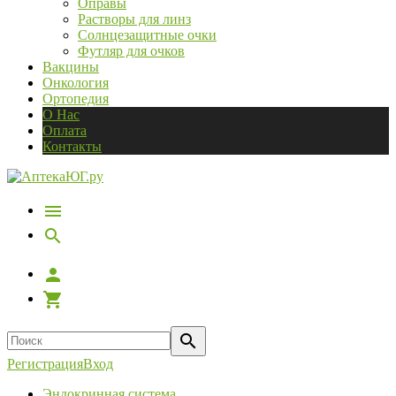
Оправы
Растворы для линз
Солнцезащитные очки
Футляр для очков
Вакцины
Онкология
Ортопедия
О Нас
Оплата
Контакты
Регистрация
Вход
Эндокринная система