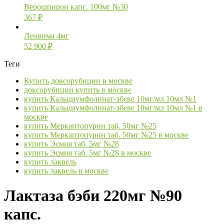
Верошпирон капс. 100мг №30
367
₽
Ленвима 4мг
52 900
₽
Теги
Купить доксорубицин в москве
доксорубицин купить в москве
купить Кальциумфолинат-эбеве 10мг/мл 10мл №1
купить Кальциумфолинат-эбеве 10мг/мл 10мл №1 в
москве
купить Меркаптопурин таб. 50мг №25
купить Меркаптопурин таб. 50мг №25 в москве
купить Эсмия таб. 5мг №28
купить Эсмия таб. 5мг №28 в москве
купить лаквель
купить лаквель в москве
Лактаза бэби 220мг №90
капс.