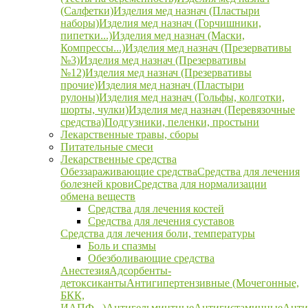
(Салфетки)
Изделия мед назнач (Пластыри
наборы)
Изделия мед назнач (Горчишники,
пипетки...)
Изделия мед назнач (Маски,
Компрессы...)
Изделия мед назнач (Презервативы
№3)
Изделия мед назнач (Презервативы
№12)
Изделия мед назнач (Презервативы
прочие)
Изделия мед назнач (Пластыри
рулоны)
Изделия мед назнач (Гольфы, колготки,
шорты, чулки)
Изделия мед назнач (Перевязочные
средства)
Подгузники, пеленки, простыни
Лекарственные травы, сборы
Питательные смеси
Лекарственные средства
Обеззараживающие средства
Средства для лечения
болезней крови
Средства для нормализации
обмена веществ
Средства для лечения костей
Средства для лечения суставов
Средства для лечения боли, температуры
Боль и спазмы
Обезболивающие средства
Анестезия
Адсорбенты-
детоксиканты
Антигипертензивные (Мочегонные,
БКК,
ИАПФ...)
Антигельминтные
Антигистаминные
Анти