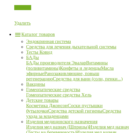
Корзина
Удалить
Каталог товаров
Эндокринная система
Средства для лечения дыхательной системы
Тесты Ковид
БАДы
БАДы производителя Эвалар
Витамины
(поливитамины)
Конфеты и леденцы
Масла
эфирные
Ранозаживляющие, повыш
регенерацию
Средства для ванн (соли, пенки...)
Вакцины
Гомеопатические средства
Гомеопатические средства Хель
Детские товары
Косметика Джонсон
Соски пустышки
бутылочки
Средства детской гигиены
Средства
ухода за младенцами
Изделия медицинского назначения
Изделия мед назнач (Шприцы)
Изделия мед назнач
(Тесты на беременность)
Изделия мед назнач