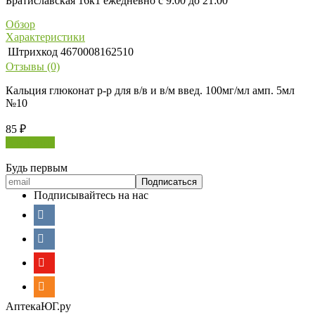
Братиславская 16к1 ежедневно с 9:00 до 21:00
Обзор
Характеристики
Штрихкод
4670008162510
Отзывы (0)
Кальция глюконат р-р для в/в и в/м введ. 100мг/мл амп. 5мл
№10
85
₽
В корзину
Будь первым
Подписывайтесь на нас
АптекаЮГ.ру