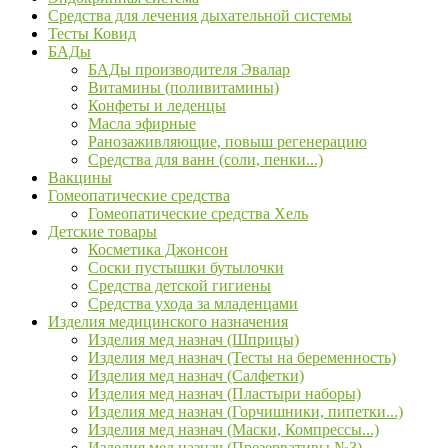
Средства для лечения дыхательной системы
Тесты Ковид
БАДы
БАДы производителя Эвалар
Витамины (поливитамины)
Конфеты и леденцы
Масла эфирные
Ранозаживляющие, повыш регенерацию
Средства для ванн (соли, пенки...)
Вакцины
Гомеопатические средства
Гомеопатические средства Хель
Детские товары
Косметика Джонсон
Соски пустышки бутылочки
Средства детской гигиены
Средства ухода за младенцами
Изделия медицинского назначения
Изделия мед назнач (Шприцы)
Изделия мед назнач (Тесты на беременность)
Изделия мед назнач (Салфетки)
Изделия мед назнач (Пластыри наборы)
Изделия мед назнач (Горчишники, пипетки...)
Изделия мед назнач (Маски, Компрессы...)
Изделия мед назнач (Презервативы №3)