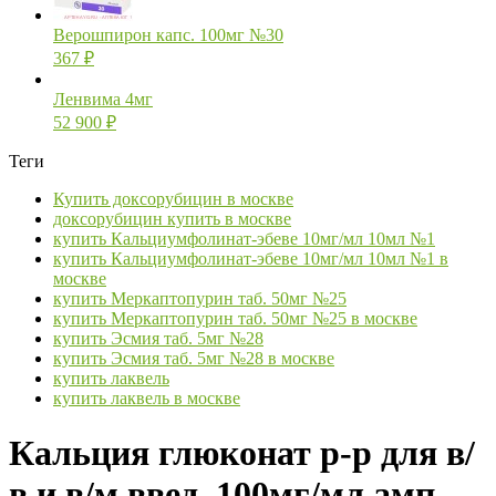
Верошпирон капс. 100мг №30
367
₽
Ленвима 4мг
52 900
₽
Теги
Купить доксорубицин в москве
доксорубицин купить в москве
купить Кальциумфолинат-эбеве 10мг/мл 10мл №1
купить Кальциумфолинат-эбеве 10мг/мл 10мл №1 в
москве
купить Меркаптопурин таб. 50мг №25
купить Меркаптопурин таб. 50мг №25 в москве
купить Эсмия таб. 5мг №28
купить Эсмия таб. 5мг №28 в москве
купить лаквель
купить лаквель в москве
Кальция глюконат р-р для в/
в и в/м введ. 100мг/мл амп.