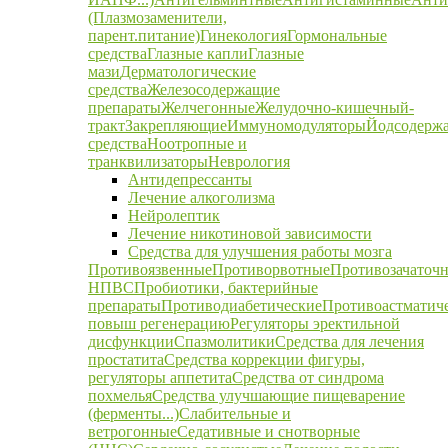
(Плазмозаменители,
парент.питание)
Гинекология
Гормональные
средства
Глазные капли
Глазные
мази
Дерматологические
средства
Железосодержащие
препараты
Желчегонные
Желудочно-кишечный-
тракт
Закрепляющие
Иммуномодуляторы
Йодсодерж
средства
Ноотропные и
транквилизаторы
Неврология
Антидепрессанты
Лечение алкоголизма
Нейролептик
Лечение никотиновой зависимости
Средства для улучшения работы мозга
Противоязвенные
Противорвотные
Противозачаточ
НПВС
Пробиотики, бактерийные
препараты
Противодиабетические
Противоастматич
повыш регенерацию
Регуляторы эректильной
дисфункции
Спазмолитики
Средства для лечения
простатита
Средства коррекции фигуры,
регуляторы аппетита
Средства от синдрома
похмелья
Средства улучшающие пищеварение
(ферменты...)
Слабительные и
ветрогонные
Седативные и снотворные