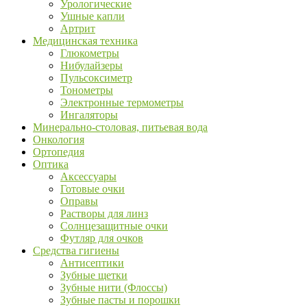
Урологические
Ушные капли
Артрит
Медицинская техника
Глюкометры
Нибулайзеры
Пульсоксиметр
Тонометры
Электронные термометры
Ингаляторы
Минерально-столовая, питьевая вода
Онкология
Ортопедия
Оптика
Аксессуары
Готовые очки
Оправы
Растворы для линз
Солнцезащитные очки
Футляр для очков
Средства гигиены
Антисептики
Зубные щетки
Зубные нити (Флоссы)
Зубные пасты и порошки