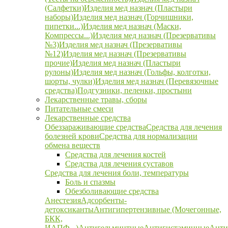
(Салфетки)
Изделия мед назнач (Пластыри
наборы)
Изделия мед назнач (Горчишники,
пипетки...)
Изделия мед назнач (Маски,
Компрессы...)
Изделия мед назнач (Презервативы
№3)
Изделия мед назнач (Презервативы
№12)
Изделия мед назнач (Презервативы
прочие)
Изделия мед назнач (Пластыри
рулоны)
Изделия мед назнач (Гольфы, колготки,
шорты, чулки)
Изделия мед назнач (Перевязочные
средства)
Подгузники, пеленки, простыни
Лекарственные травы, сборы
Питательные смеси
Лекарственные средства
Обеззараживающие средства
Средства для лечения
болезней крови
Средства для нормализации
обмена веществ
Средства для лечения костей
Средства для лечения суставов
Средства для лечения боли, температуры
Боль и спазмы
Обезболивающие средства
Анестезия
Адсорбенты-
детоксиканты
Антигипертензивные (Мочегонные,
БКК,
ИАПФ...)
Антигельминтные
Антигистаминные
Анти