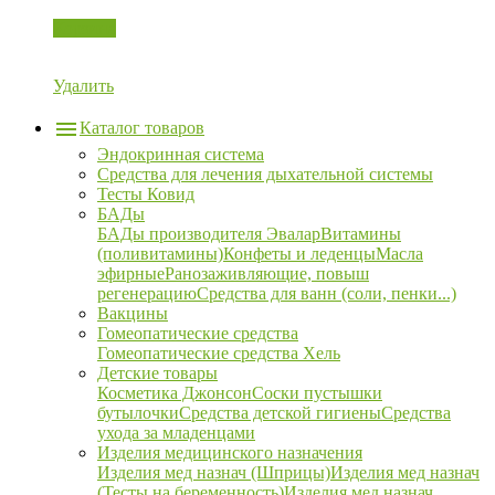
Корзина
Удалить
Каталог товаров
Эндокринная система
Средства для лечения дыхательной системы
Тесты Ковид
БАДы
БАДы производителя Эвалар
Витамины
(поливитамины)
Конфеты и леденцы
Масла
эфирные
Ранозаживляющие, повыш
регенерацию
Средства для ванн (соли, пенки...)
Вакцины
Гомеопатические средства
Гомеопатические средства Хель
Детские товары
Косметика Джонсон
Соски пустышки
бутылочки
Средства детской гигиены
Средства
ухода за младенцами
Изделия медицинского назначения
Изделия мед назнач (Шприцы)
Изделия мед назнач
(Тесты на беременность)
Изделия мед назнач