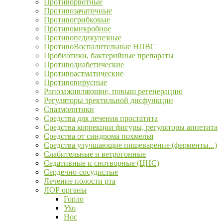
Противорвотные
Противозачаточные
Противогрибковые
Противомикробное
Противопедикулезные
ПротивоВоспалительные НПВС
Пробиотики, бактерийные препараты
Противодиабетические
Противоастматические
Противовирусные
Ранозаживляющие, повыш регенерацию
Регуляторы эректильной дисфункции
Спазмолитики
Средства для лечения простатита
Средства коррекции фигуры, регуляторы аппетита
Средства от синдрома похмелья
Средства улучшающие пищеварение (ферменты...)
Слабительные и ветрогонные
Седативные и снотворные (ЦНС)
Сердечно-сосудистые
Лечение полости рта
ЛОР органы
Горло
Ухо
Нос