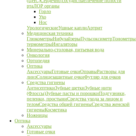
(ЦНС)
Сердечно-сосудистые
Лечение полости
рта
ЛОР органы
Горло
Ухо
Нос
Урологические
Ушные капли
Артрит
Медицинская техника
Глюкометры
Нибулайзеры
Пульсоксиметр
Тонометры
термометры
Ингаляторы
Минерально-столовая, питьевая вода
Онкология
Ортопедия
Оптика
Аксессуары
Готовые очки
Оправы
Растворы для
линз
Солнцезащитные очки
Футляр для очков
Средства гигиены
Антисептики
Зубные щетки
Зубные нити
(Флоссы)
Зубные пасты и порошки
Подгузники,
пеленки, простыни
Средства ухода за лицом и
телом
Средства общей гигиены
Средства женской
гигиены
Косметика
Ножницы
Оптика
Аксессуары
Готовые очки