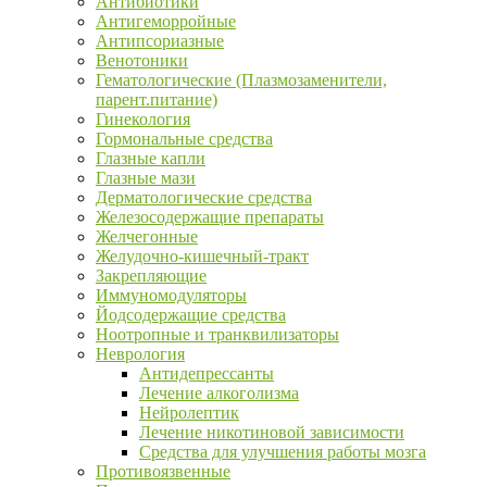
Антибиотики
Антигеморройные
Антипсориазные
Венотоники
Гематологические (Плазмозаменители,
парент.питание)
Гинекология
Гормональные средства
Глазные капли
Глазные мази
Дерматологические средства
Железосодержащие препараты
Желчегонные
Желудочно-кишечный-тракт
Закрепляющие
Иммуномодуляторы
Йодсодержащие средства
Ноотропные и транквилизаторы
Неврология
Антидепрессанты
Лечение алкоголизма
Нейролептик
Лечение никотиновой зависимости
Средства для улучшения работы мозга
Противоязвенные