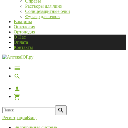
Оправы
Растворы для линз
Солнцезащитные очки
Футляр для очков
Вакцины
Онкология
Ортопедия
О Нас
Оплата
Контакты
Регистрация
Вход
Эндокринная система