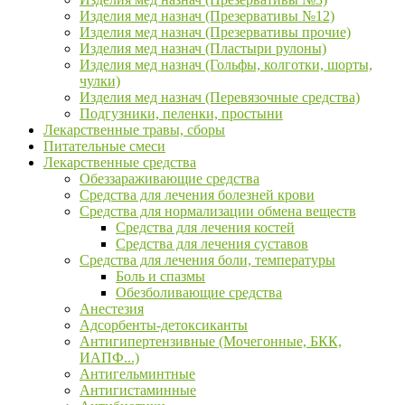
Изделия мед назнач (Презервативы №12)
Изделия мед назнач (Презервативы прочие)
Изделия мед назнач (Пластыри рулоны)
Изделия мед назнач (Гольфы, колготки, шорты,
чулки)
Изделия мед назнач (Перевязочные средства)
Подгузники, пеленки, простыни
Лекарственные травы, сборы
Питательные смеси
Лекарственные средства
Обеззараживающие средства
Средства для лечения болезней крови
Средства для нормализации обмена веществ
Средства для лечения костей
Средства для лечения суставов
Средства для лечения боли, температуры
Боль и спазмы
Обезболивающие средства
Анестезия
Адсорбенты-детоксиканты
Антигипертензивные (Мочегонные, БКК,
ИАПФ...)
Антигельминтные
Антигистаминные