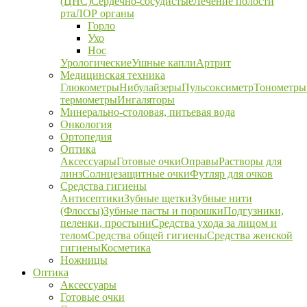
(ЦНС)
Сердечно-сосудистые
Лечение полости
рта
ЛОР органы
Горло
Ухо
Нос
Урологические
Ушные капли
Артрит
Медицинская техника
Глюкометры
Нибулайзеры
Пульсоксиметр
Тонометры
термометры
Ингаляторы
Минерально-столовая, питьевая вода
Онкология
Ортопедия
Оптика
Аксессуары
Готовые очки
Оправы
Растворы для
линз
Солнцезащитные очки
Футляр для очков
Средства гигиены
Антисептики
Зубные щетки
Зубные нити
(Флоссы)
Зубные пасты и порошки
Подгузники,
пеленки, простыни
Средства ухода за лицом и
телом
Средства общей гигиены
Средства женской
гигиены
Косметика
Ножницы
Оптика
Аксессуары
Готовые очки