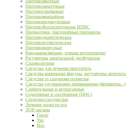
Противорвотные
Противозачаточные
Противогрибковые
Противомикробное
Противопедикулезные
ПротивоВоспалительные НПВС
Пробиотики, бактерийные препараты
Противодиабетические
Противоастматические
Противовирусные
Ранозаживляющие, повыш регенерацию
Регуляторы эректильной дисфункции
Спазмолитики
Средства для лечения простатита
Средства коррекции фигуры, регуляторы аппетита
Средства от синдрома похмелья
Средства улучшающие пищеварение (ферменты...)
Слабительные и ветрогонные
Седативные и снотворные (ЦНС)
Сердечно-сосудистые
Лечение полости рта
ЛОР органы
Горло
Ухо
Нос