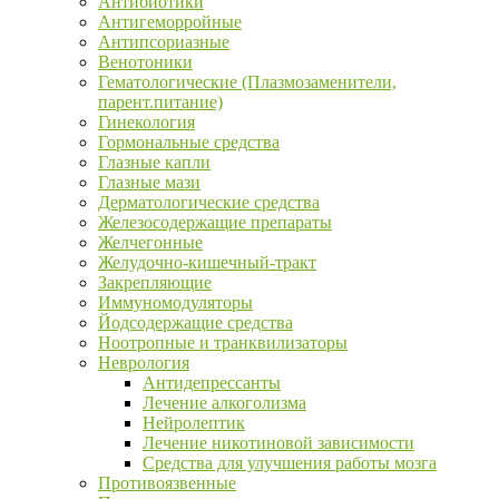
Антибиотики
Антигеморройные
Антипсориазные
Венотоники
Гематологические (Плазмозаменители,
парент.питание)
Гинекология
Гормональные средства
Глазные капли
Глазные мази
Дерматологические средства
Железосодержащие препараты
Желчегонные
Желудочно-кишечный-тракт
Закрепляющие
Иммуномодуляторы
Йодсодержащие средства
Ноотропные и транквилизаторы
Неврология
Антидепрессанты
Лечение алкоголизма
Нейролептик
Лечение никотиновой зависимости
Средства для улучшения работы мозга
Противоязвенные