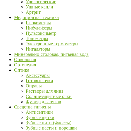
Урологические
Ушные капли
Артрит
Медицинская техника
Глюкометры
Нибулайзеры
Пульсоксиметр
Тонометры
Электронные термометры
Ингаляторы
Минерально-столовая, питьевая вода
Онкология
Ортопедия
Оптика
Аксессуары
Готовые очки
Оправы
Растворы для линз
Солнцезащитные очки
Футляр для очков
Средства гигиены
Антисептики
Зубные щетки
Зубные нити (Флоссы)
Зубные пасты и порошки