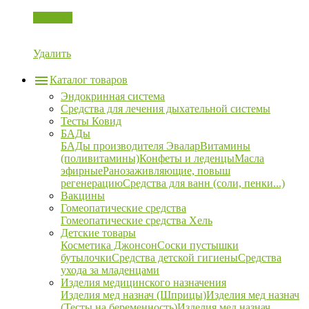
Корзина
Удалить
Каталог товаров
Эндокринная система
Средства для лечения дыхательной системы
Тесты Ковид
БАДы
БАДы производителя Эвалар
Витамины
(поливитамины)
Конфеты и леденцы
Масла
эфирные
Ранозаживляющие, повыш
регенерацию
Средства для ванн (соли, пенки...)
Вакцины
Гомеопатические средства
Гомеопатические средства Хель
Детские товары
Косметика Джонсон
Соски пустышки
бутылочки
Средства детской гигиены
Средства
ухода за младенцами
Изделия медицинского назначения
Изделия мед назнач (Шприцы)
Изделия мед назнач
(Тесты на беременность)
Изделия мед назнач