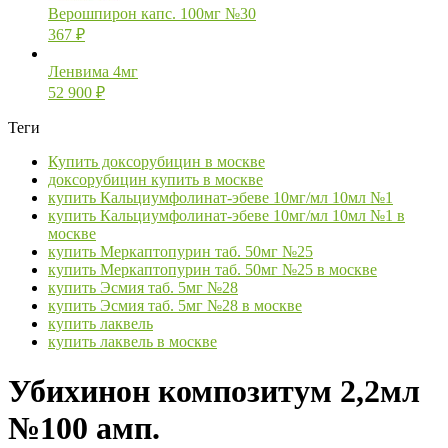
Верошпирон капс. 100мг №30
367
₽
Ленвима 4мг
52 900
₽
Теги
Купить доксорубицин в москве
доксорубицин купить в москве
купить Кальциумфолинат-эбеве 10мг/мл 10мл №1
купить Кальциумфолинат-эбеве 10мг/мл 10мл №1 в
москве
купить Меркаптопурин таб. 50мг №25
купить Меркаптопурин таб. 50мг №25 в москве
купить Эсмия таб. 5мг №28
купить Эсмия таб. 5мг №28 в москве
купить лаквель
купить лаквель в москве
Убихинон композитум 2,2мл
№100 амп.