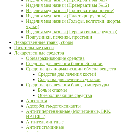
Изделия мед назнач (Презервативы №12)
Изделия мед назнач (Презервативы прочие)
Изделия мед назнач (Пластыри рулоны)
Изделия мед назнач (Гольфы, колготки, шорты,
чулки)
Изделия мед назнач (Перевязочные средства)
Подгузники, пеленки, простыни
Лекарственные травы, сборы
Питательные смеси
Лекарственные средства
Обеззараживающие средства
Средства для лечения болезней крови
Средства для нормализации обмена веществ
Средства для лечения костей
Средства для лечения суставов
Средства для лечения боли, температуры
Боль и спазмы
Обезболивающие средства
Анестезия
Адсорбенты-детоксиканты
Антигипертензивные (Мочегонные, БКК,
ИАПФ...)
Антигельминтные
Антигистаминные