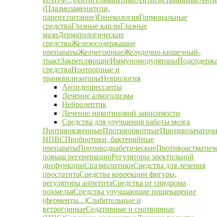
(Плазмозаменители,
парент.питание)
Гинекология
Гормональные
средства
Глазные капли
Глазные
мази
Дерматологические
средства
Железосодержащие
препараты
Желчегонные
Желудочно-кишечный-
тракт
Закрепляющие
Иммуномодуляторы
Йодсодерж
средства
Ноотропные и
транквилизаторы
Неврология
Антидепрессанты
Лечение алкоголизма
Нейролептик
Лечение никотиновой зависимости
Средства для улучшения работы мозга
Противоязвенные
Противорвотные
Противозачаточ
НПВС
Пробиотики, бактерийные
препараты
Противодиабетические
Противоастматич
повыш регенерацию
Регуляторы эректильной
дисфункции
Спазмолитики
Средства для лечения
простатита
Средства коррекции фигуры,
регуляторы аппетита
Средства от синдрома
похмелья
Средства улучшающие пищеварение
(ферменты...)
Слабительные и
ветрогонные
Седативные и снотворные