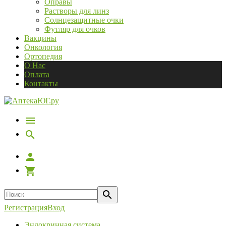
Оправы
Растворы для линз
Солнцезащитные очки
Футляр для очков
Вакцины
Онкология
Ортопедия
О Нас
Оплата
Контакты
Регистрация
Вход
Эндокринная система