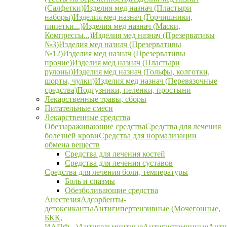
(Салфетки)
Изделия мед назнач (Пластыри
наборы)
Изделия мед назнач (Горчишники,
пипетки...)
Изделия мед назнач (Маски,
Компрессы...)
Изделия мед назнач (Презервативы
№3)
Изделия мед назнач (Презервативы
№12)
Изделия мед назнач (Презервативы
прочие)
Изделия мед назнач (Пластыри
рулоны)
Изделия мед назнач (Гольфы, колготки,
шорты, чулки)
Изделия мед назнач (Перевязочные
средства)
Подгузники, пеленки, простыни
Лекарственные травы, сборы
Питательные смеси
Лекарственные средства
Обеззараживающие средства
Средства для лечения
болезней крови
Средства для нормализации
обмена веществ
Средства для лечения костей
Средства для лечения суставов
Средства для лечения боли, температуры
Боль и спазмы
Обезболивающие средства
Анестезия
Адсорбенты-
детоксиканты
Антигипертензивные (Мочегонные,
БКК,
ИАПФ...)
Антигельминтные
Антигистаминные
Анти