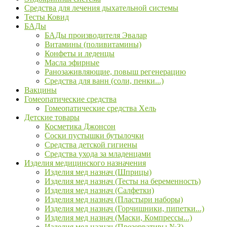
Средства для лечения дыхательной системы
Тесты Ковид
БАДы
БАДы производителя Эвалар
Витамины (поливитамины)
Конфеты и леденцы
Масла эфирные
Ранозаживляющие, повыш регенерацию
Средства для ванн (соли, пенки...)
Вакцины
Гомеопатические средства
Гомеопатические средства Хель
Детские товары
Косметика Джонсон
Соски пустышки бутылочки
Средства детской гигиены
Средства ухода за младенцами
Изделия медицинского назначения
Изделия мед назнач (Шприцы)
Изделия мед назнач (Тесты на беременность)
Изделия мед назнач (Салфетки)
Изделия мед назнач (Пластыри наборы)
Изделия мед назнач (Горчишники, пипетки...)
Изделия мед назнач (Маски, Компрессы...)
Изделия мед назнач (Презервативы №3)