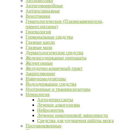
Антибиотики
Антигеморройные
Антипсориазные
Венотоники
Гематологические (Плазмозаменители,
парент.питание)
Гинекология
Гормональные средства
Глазные капли
Глазные мази
Дерматологические средства
Железосодержащие препараты
Желчегонные
Желудочно-кишечный-тракт
Закрепляющие
Иммуномодуляторы
Йодсодержащие средства
Ноотропные и транквилизаторы
Неврология
Антидепрессанты
Лечение алкоголизма
Нейролептик
Лечение никотиновой зависимости
Средства для улучшения работы мозга
Противоязвенные