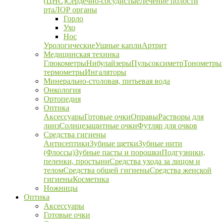
(ЦНС)
Сердечно-сосудистые
Лечение полости
рта
ЛОР органы
Горло
Ухо
Нос
Урологические
Ушные капли
Артрит
Медицинская техника
Глюкометры
Нибулайзеры
Пульсоксиметр
Тонометры
термометры
Ингаляторы
Минерально-столовая, питьевая вода
Онкология
Ортопедия
Оптика
Аксессуары
Готовые очки
Оправы
Растворы для
линз
Солнцезащитные очки
Футляр для очков
Средства гигиены
Антисептики
Зубные щетки
Зубные нити
(Флоссы)
Зубные пасты и порошки
Подгузники,
пеленки, простыни
Средства ухода за лицом и
телом
Средства общей гигиены
Средства женской
гигиены
Косметика
Ножницы
Оптика
Аксессуары
Готовые очки