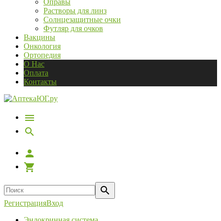
Оправы
Растворы для линз
Солнцезащитные очки
Футляр для очков
Вакцины
Онкология
Ортопедия
О Нас
Оплата
Контакты
Регистрация
Вход
Эндокринная система