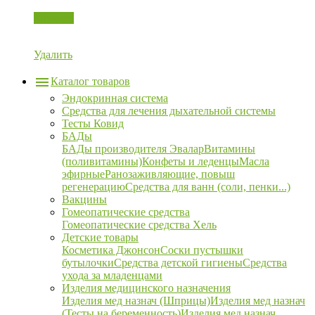
Корзина
Удалить
Каталог товаров
Эндокринная система
Средства для лечения дыхательной системы
Тесты Ковид
БАДы
БАДы производителя Эвалар
Витамины
(поливитамины)
Конфеты и леденцы
Масла
эфирные
Ранозаживляющие, повыш
регенерацию
Средства для ванн (соли, пенки...)
Вакцины
Гомеопатические средства
Гомеопатические средства Хель
Детские товары
Косметика Джонсон
Соски пустышки
бутылочки
Средства детской гигиены
Средства
ухода за младенцами
Изделия медицинского назначения
Изделия мед назнач (Шприцы)
Изделия мед назнач
(Тесты на беременность)
Изделия мед назнач