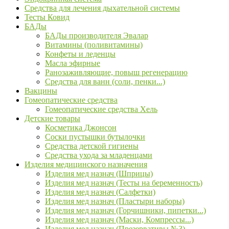
Средства для лечения дыхательной системы
Тесты Ковид
БАДы
БАДы производителя Эвалар
Витамины (поливитамины)
Конфеты и леденцы
Масла эфирные
Ранозаживляющие, повыш регенерацию
Средства для ванн (соли, пенки...)
Вакцины
Гомеопатические средства
Гомеопатические средства Хель
Детские товары
Косметика Джонсон
Соски пустышки бутылочки
Средства детской гигиены
Средства ухода за младенцами
Изделия медицинского назначения
Изделия мед назнач (Шприцы)
Изделия мед назнач (Тесты на беременность)
Изделия мед назнач (Салфетки)
Изделия мед назнач (Пластыри наборы)
Изделия мед назнач (Горчишники, пипетки...)
Изделия мед назнач (Маски, Компрессы...)
Изделия мед назнач (Презервативы №3)