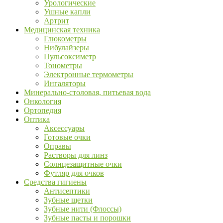
Урологические
Ушные капли
Артрит
Медицинская техника
Глюкометры
Нибулайзеры
Пульсоксиметр
Тонометры
Электронные термометры
Ингаляторы
Минерально-столовая, питьевая вода
Онкология
Ортопедия
Оптика
Аксессуары
Готовые очки
Оправы
Растворы для линз
Солнцезащитные очки
Футляр для очков
Средства гигиены
Антисептики
Зубные щетки
Зубные нити (Флоссы)
Зубные пасты и порошки