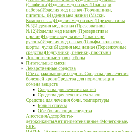
(Салфетки)
Изделия мед назнач (Пластыри
наборы)
Изделия мед назнач (Горчишники,
пипетки...)
Изделия мед назнач (Маски,
Компрессы...)
Изделия мед назнач (Презервативы
№3)
Изделия мед назнач (Презервативы
№12)
Изделия мед назнач (Презервативы
прочие)
Изделия мед назнач (Пластыри
рулоны)
Изделия мед назнач (Гольфы, колготки,
шорты, чулки)
Изделия мед назнач (Перевязочные
средства)
Подгузники, пеленки, простыни
Лекарственные травы, сборы
Питательные смеси
Лекарственные средства
Обеззараживающие средства
Средства для лечения
болезней крови
Средства для нормализации
обмена веществ
Средства для лечения костей
Средства для лечения суставов
Средства для лечения боли, температуры
Боль и спазмы
Обезболивающие средства
Анестезия
Адсорбенты-
детоксиканты
Антигипертензивные (Мочегонные,
БКК,
ИАПФ...)
Антигельминтные
Антигистаминные
Анти