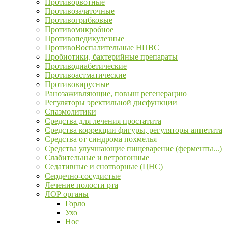
Противорвотные
Противозачаточные
Противогрибковые
Противомикробное
Противопедикулезные
ПротивоВоспалительные НПВС
Пробиотики, бактерийные препараты
Противодиабетические
Противоастматические
Противовирусные
Ранозаживляющие, повыш регенерацию
Регуляторы эректильной дисфункции
Спазмолитики
Средства для лечения простатита
Средства коррекции фигуры, регуляторы аппетита
Средства от синдрома похмелья
Средства улучшающие пищеварение (ферменты...)
Слабительные и ветрогонные
Седативные и снотворные (ЦНС)
Сердечно-сосудистые
Лечение полости рта
ЛОР органы
Горло
Ухо
Нос