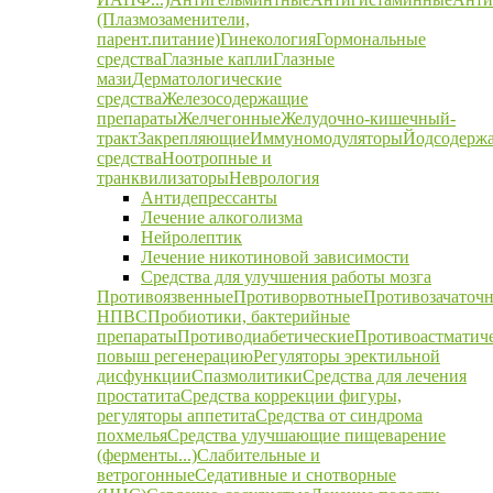
(Плазмозаменители,
парент.питание)
Гинекология
Гормональные
средства
Глазные капли
Глазные
мази
Дерматологические
средства
Железосодержащие
препараты
Желчегонные
Желудочно-кишечный-
тракт
Закрепляющие
Иммуномодуляторы
Йодсодерж
средства
Ноотропные и
транквилизаторы
Неврология
Антидепрессанты
Лечение алкоголизма
Нейролептик
Лечение никотиновой зависимости
Средства для улучшения работы мозга
Противоязвенные
Противорвотные
Противозачаточ
НПВС
Пробиотики, бактерийные
препараты
Противодиабетические
Противоастматич
повыш регенерацию
Регуляторы эректильной
дисфункции
Спазмолитики
Средства для лечения
простатита
Средства коррекции фигуры,
регуляторы аппетита
Средства от синдрома
похмелья
Средства улучшающие пищеварение
(ферменты...)
Слабительные и
ветрогонные
Седативные и снотворные