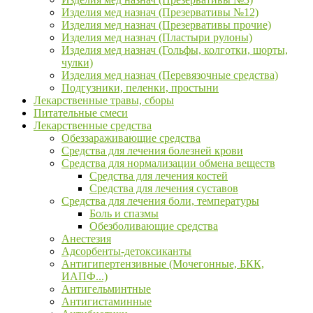
Изделия мед назнач (Презервативы №12)
Изделия мед назнач (Презервативы прочие)
Изделия мед назнач (Пластыри рулоны)
Изделия мед назнач (Гольфы, колготки, шорты,
чулки)
Изделия мед назнач (Перевязочные средства)
Подгузники, пеленки, простыни
Лекарственные травы, сборы
Питательные смеси
Лекарственные средства
Обеззараживающие средства
Средства для лечения болезней крови
Средства для нормализации обмена веществ
Средства для лечения костей
Средства для лечения суставов
Средства для лечения боли, температуры
Боль и спазмы
Обезболивающие средства
Анестезия
Адсорбенты-детоксиканты
Антигипертензивные (Мочегонные, БКК,
ИАПФ...)
Антигельминтные
Антигистаминные