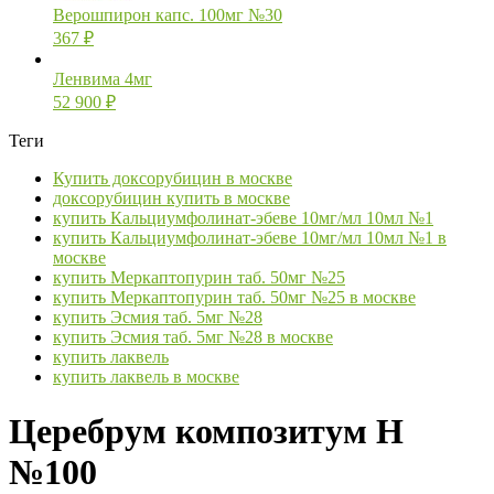
Верошпирон капс. 100мг №30
367
₽
Ленвима 4мг
52 900
₽
Теги
Купить доксорубицин в москве
доксорубицин купить в москве
купить Кальциумфолинат-эбеве 10мг/мл 10мл №1
купить Кальциумфолинат-эбеве 10мг/мл 10мл №1 в
москве
купить Меркаптопурин таб. 50мг №25
купить Меркаптопурин таб. 50мг №25 в москве
купить Эсмия таб. 5мг №28
купить Эсмия таб. 5мг №28 в москве
купить лаквель
купить лаквель в москве
Церебрум композитум Н
№100