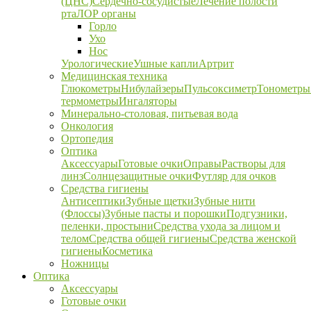
(ЦНС)
Сердечно-сосудистые
Лечение полости
рта
ЛОР органы
Горло
Ухо
Нос
Урологические
Ушные капли
Артрит
Медицинская техника
Глюкометры
Нибулайзеры
Пульсоксиметр
Тонометры
термометры
Ингаляторы
Минерально-столовая, питьевая вода
Онкология
Ортопедия
Оптика
Аксессуары
Готовые очки
Оправы
Растворы для
линз
Солнцезащитные очки
Футляр для очков
Средства гигиены
Антисептики
Зубные щетки
Зубные нити
(Флоссы)
Зубные пасты и порошки
Подгузники,
пеленки, простыни
Средства ухода за лицом и
телом
Средства общей гигиены
Средства женской
гигиены
Косметика
Ножницы
Оптика
Аксессуары
Готовые очки