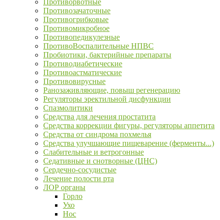
Противорвотные
Противозачаточные
Противогрибковые
Противомикробное
Противопедикулезные
ПротивоВоспалительные НПВС
Пробиотики, бактерийные препараты
Противодиабетические
Противоастматические
Противовирусные
Ранозаживляющие, повыш регенерацию
Регуляторы эректильной дисфункции
Спазмолитики
Средства для лечения простатита
Средства коррекции фигуры, регуляторы аппетита
Средства от синдрома похмелья
Средства улучшающие пищеварение (ферменты...)
Слабительные и ветрогонные
Седативные и снотворные (ЦНС)
Сердечно-сосудистые
Лечение полости рта
ЛОР органы
Горло
Ухо
Нос