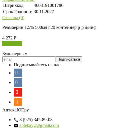
Штрихкод
4603191001786
Срок Годности
30.11.2027
Отзывы (0)
Реамберин 1,5% 500мл n20 контейнер р-р д/инф
4 272
₽
В корзину
Будь первым
Подписывайтесь на нас
АптекаЮГ.ру
8 (925) 345-89-08
aptekayg@gmail.com