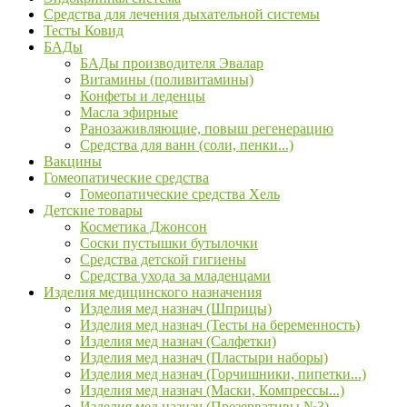
Средства для лечения дыхательной системы
Тесты Ковид
БАДы
БАДы производителя Эвалар
Витамины (поливитамины)
Конфеты и леденцы
Масла эфирные
Ранозаживляющие, повыш регенерацию
Средства для ванн (соли, пенки...)
Вакцины
Гомеопатические средства
Гомеопатические средства Хель
Детские товары
Косметика Джонсон
Соски пустышки бутылочки
Средства детской гигиены
Средства ухода за младенцами
Изделия медицинского назначения
Изделия мед назнач (Шприцы)
Изделия мед назнач (Тесты на беременность)
Изделия мед назнач (Салфетки)
Изделия мед назнач (Пластыри наборы)
Изделия мед назнач (Горчишники, пипетки...)
Изделия мед назнач (Маски, Компрессы...)
Изделия мед назнач (Презервативы №3)