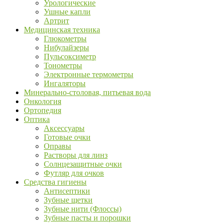
Урологические
Ушные капли
Артрит
Медицинская техника
Глюкометры
Нибулайзеры
Пульсоксиметр
Тонометры
Электронные термометры
Ингаляторы
Минерально-столовая, питьевая вода
Онкология
Ортопедия
Оптика
Аксессуары
Готовые очки
Оправы
Растворы для линз
Солнцезащитные очки
Футляр для очков
Средства гигиены
Антисептики
Зубные щетки
Зубные нити (Флоссы)
Зубные пасты и порошки