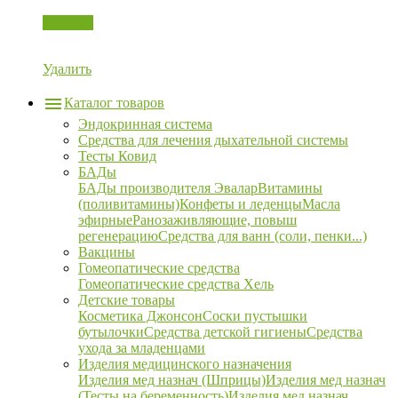
Корзина
Удалить
Каталог товаров
Эндокринная система
Средства для лечения дыхательной системы
Тесты Ковид
БАДы
БАДы производителя Эвалар
Витамины
(поливитамины)
Конфеты и леденцы
Масла
эфирные
Ранозаживляющие, повыш
регенерацию
Средства для ванн (соли, пенки...)
Вакцины
Гомеопатические средства
Гомеопатические средства Хель
Детские товары
Косметика Джонсон
Соски пустышки
бутылочки
Средства детской гигиены
Средства
ухода за младенцами
Изделия медицинского назначения
Изделия мед назнач (Шприцы)
Изделия мед назнач
(Тесты на беременность)
Изделия мед назнач