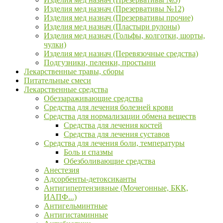
Изделия мед назнач (Презервативы №12)
Изделия мед назнач (Презервативы прочие)
Изделия мед назнач (Пластыри рулоны)
Изделия мед назнач (Гольфы, колготки, шорты,
чулки)
Изделия мед назнач (Перевязочные средства)
Подгузники, пеленки, простыни
Лекарственные травы, сборы
Питательные смеси
Лекарственные средства
Обеззараживающие средства
Средства для лечения болезней крови
Средства для нормализации обмена веществ
Средства для лечения костей
Средства для лечения суставов
Средства для лечения боли, температуры
Боль и спазмы
Обезболивающие средства
Анестезия
Адсорбенты-детоксиканты
Антигипертензивные (Мочегонные, БКК,
ИАПФ...)
Антигельминтные
Антигистаминные