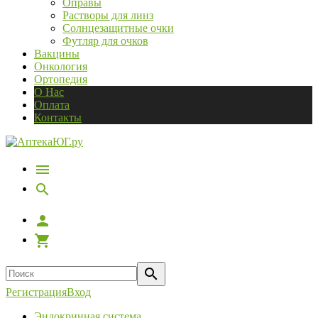
Оправы
Растворы для линз
Солнцезащитные очки
Футляр для очков
Вакцины
Онкология
Ортопедия
О Нас
Оплата
Контакты
Регистрация
Вход
Эндокринная система