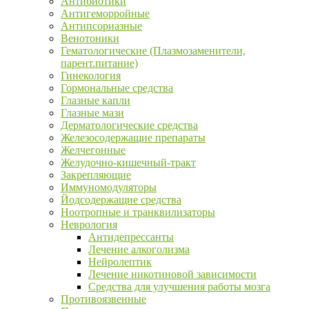
Антибиотики
Антигеморройные
Антипсориазные
Венотоники
Гематологические (Плазмозаменители,
парент.питание)
Гинекология
Гормональные средства
Глазные капли
Глазные мази
Дерматологические средства
Железосодержащие препараты
Желчегонные
Желудочно-кишечный-тракт
Закрепляющие
Иммуномодуляторы
Йодсодержащие средства
Ноотропные и транквилизаторы
Неврология
Антидепрессанты
Лечение алкоголизма
Нейролептик
Лечение никотиновой зависимости
Средства для улучшения работы мозга
Противоязвенные