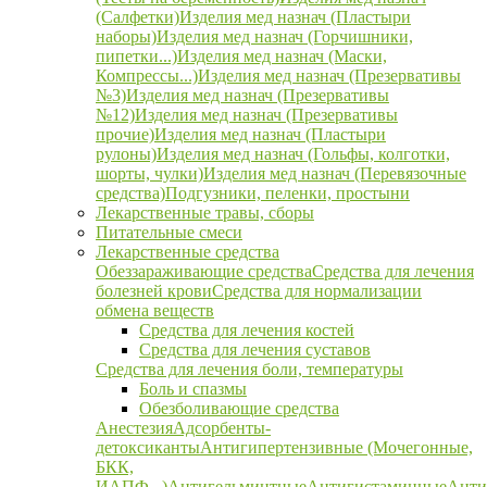
(Салфетки)
Изделия мед назнач (Пластыри
наборы)
Изделия мед назнач (Горчишники,
пипетки...)
Изделия мед назнач (Маски,
Компрессы...)
Изделия мед назнач (Презервативы
№3)
Изделия мед назнач (Презервативы
№12)
Изделия мед назнач (Презервативы
прочие)
Изделия мед назнач (Пластыри
рулоны)
Изделия мед назнач (Гольфы, колготки,
шорты, чулки)
Изделия мед назнач (Перевязочные
средства)
Подгузники, пеленки, простыни
Лекарственные травы, сборы
Питательные смеси
Лекарственные средства
Обеззараживающие средства
Средства для лечения
болезней крови
Средства для нормализации
обмена веществ
Средства для лечения костей
Средства для лечения суставов
Средства для лечения боли, температуры
Боль и спазмы
Обезболивающие средства
Анестезия
Адсорбенты-
детоксиканты
Антигипертензивные (Мочегонные,
БКК,
ИАПФ...)
Антигельминтные
Антигистаминные
Анти