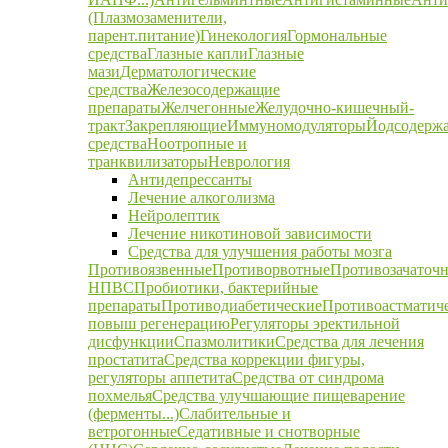
(Плазмозаменители,
парент.питание)
Гинекология
Гормональные
средства
Глазные капли
Глазные
мази
Дерматологические
средства
Железосодержащие
препараты
Желчегонные
Желудочно-кишечный-
тракт
Закрепляющие
Иммуномодуляторы
Йодсодерж
средства
Ноотропные и
транквилизаторы
Неврология
Антидепрессанты
Лечение алкоголизма
Нейролептик
Лечение никотиновой зависимости
Средства для улучшения работы мозга
Противоязвенные
Противорвотные
Противозачаточ
НПВС
Пробиотики, бактерийные
препараты
Противодиабетические
Противоастматич
повыш регенерацию
Регуляторы эректильной
дисфункции
Спазмолитики
Средства для лечения
простатита
Средства коррекции фигуры,
регуляторы аппетита
Средства от синдрома
похмелья
Средства улучшающие пищеварение
(ферменты...)
Слабительные и
ветрогонные
Седативные и снотворные