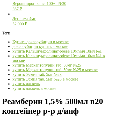
Верошпирон капс. 100мг №30
367
₽
Ленвима 4мг
52 900
₽
Теги
Купить доксорубицин в москве
доксорубицин купить в москве
купить Кальциумфолинат-эбеве 10мг/мл 10мл №1
купить Кальциумфолинат-эбеве 10мг/мл 10мл №1 в
москве
купить Меркаптопурин таб. 50мг №25
купить Меркаптопурин таб. 50мг №25 в москве
купить Эсмия таб. 5мг №28
купить Эсмия таб. 5мг №28 в москве
купить лаквель
купить лаквель в москве
Реамберин 1,5% 500мл n20
контейнер р-р д/инф